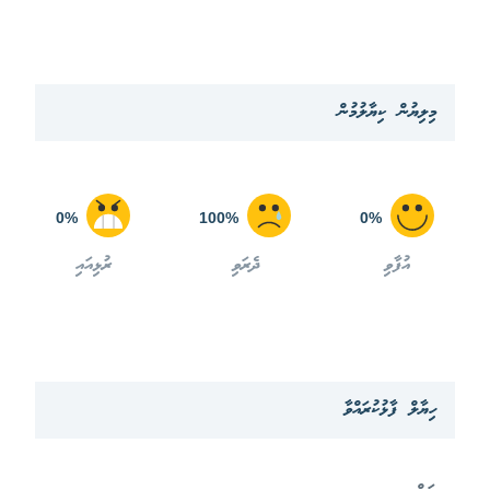
މިލިޔުން ކިޔާލުމުން
0%
100%
0%
އުފާވި
ދެރަވި
ރުޅިއައި
ހިޔާލް ފާޅުކުރައްވާ