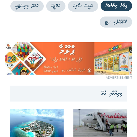
އިތުރު ލިޔުންތައް
ރައީސް ސޯލިހް
އެޗްޕީއޭ
ހެލްތް މިނިސްޓްރީ
ކުޅުދުއްފުށި ސިޓީ
ADVERTISEMENT
މިލިޔުމާއި ގުޅޭ