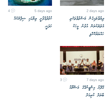
4
5 days ago
2 days ago
ދިރުވާލައިގެން މަސްތުވާތަކެތި
ކުޅުދުއްފުށީ ތިލާގައި ޝިޕްރެކެއް
އެތެރެކުރަން އުޅުނު މީހަކު
ހަދަނީ
ހައްޔަރުކޮށްފި
3
7 days ago
ގޭދޮށު އިންޖީނުގޭގެ މަޝްރޫއު
ބާރަށް ކުރިއަށް