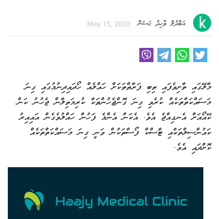
އަބްދުލް ވާހިދު ޙަސަން
May 15, 2020
މާލޭގައި ތާށިވެފައި ތިބި ފަރާތްތަކަށް ހައްލެއް ހޯދައިދިނުމުގައި ގިނަ
މަސައްކަތްތަކެއް ކުރެވި ގިނަ ގޮންޖެހުންތަކާ ކުރިމަތިލާން ޖެހުނު ކަން
ކޭއޯއަށް އެނގިއްޖެ އެވެ. އެކަން އެންމެ ފަހުން ހައްލުވެގެން އައިއިރު
ކައުންސިލްތަކާއި ޓާސްކް ފޯސްތަކުން ވަނީ ގިނަ މަސައްކަތްތަކެއް
ކޮށްދައި އެވެ.