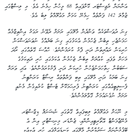
އަންނަން ރެޖިސްޓަރ ކޮށްފައިވާ 68 މީހުން ހިމެނެ އެވެ. މި ލިސްޓްގައި
ޖުމްލަ 142 ފަރާތެއް ހިމެނޭ ކަމަށް މައުލޫމާތު ލިބެ އެވެ.
ގިނަ ދުވަސްތަކެއް ވަންދެން މާލޭގައި ރަށަށް ދެވޭނެ ރަގަޅު އިންތިޒާމެއް
ހަމަނުޖެހި ތިބެން ޖެހުމުން އެކަމުގައި ގިނަ ބަޔެއްގެ ނުތަނަވަސްކަން
ހުރިކަން ރައްޔިތުން ދަނީ ފާޅު ކުރަމުންނެވެ. ހާއްސަ ގޮތެއްގައި ރޯދަ
މަހަށް ވެފައި ކުއްޔަށް ތިބެން ޖެހުމުން އެކަމުގައި ހުރި ދަތިކަމުގެ
ސަބަބުން ހިތްހަމަނުޖެހުން ހުރިކަން ދަނީ ފާޅުކުރަމުންނެވެ. އަދި ވަރަށް
ގިނަ ބަޔަކު ދަނީ މާލޭގައި ތިބި ފަރާތްތައް ރިސޯޓް ކަރަންޓީނު
ފެސިލީޓީއެއްގައި ކަރަންޓީނު ފުރިހަމަކޮށް ޓެސްޓް ކުރެވިގެން މެނުވީ
ރަށަށް ނުގެނައުމަށް ގޮވާލަމުންނެވެ.
މި ނޫހަށް މައުލޫމާތު ލިބިފައިވާ ގޮތުގައި ނެޝަނަލް ޑިޒާސްޓަރ
މެނޭޖްމަންޓް އޮތޯރިޓީއިންނާއި، ޖެންޑަރ މިނިސްޓްރީ އިން އެ
ބޭފުޅުންނަށް ސަރުކާރުން މާލޭގައި ކަނޑައަޅާފައި ހުރި އެކިއެކި