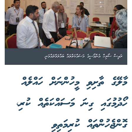
ރައީސް ސޯލިހް އެންއޯސީގެ މަސައްކަތްތައް ބައްލަވާލައްވަނީ
މާލޭގެ ތާށިވި މީހުންނަށް ހައްލެއް
ހޯދުމުގައި ގިނަ މަސައްކަތެއް ކުރި،
ގޮންޖެހުންތައް ކުރިމަތިވި