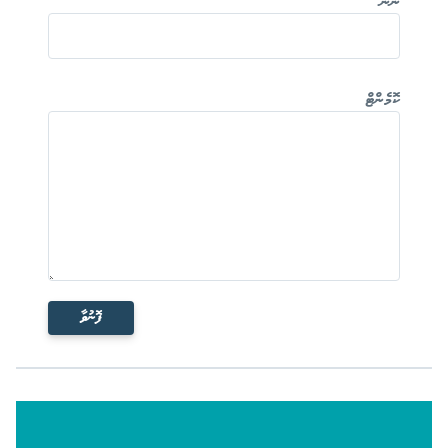
ނަން
ކޮމެންޓް
ފޮނުވާ