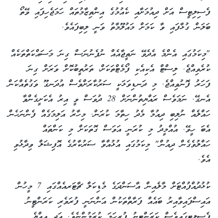
ފެސިލިޓީސް އަށް ދިއުމަށާއި ކެއުމުގެ އިންތިޒާމުތައް ހަމަޖެހިފައި ވޭތޯ
ބަލަން ގުޅާފައި ވާ ކަމަށް މައުލޫމާތު ވަނީ ލިބިފައެވެ.
"މިކަމުގައި އެންމެ އެދެވޭ ނަތީޖާއެއް ނުފެނުނަސް ގިނަ މަސައްކަތްތަކެއް
ކުރެވިއްޖެ. ލިސްޓް އެކިއެކި ފޯމެޓްތަކަށް، ތަރުތީބުކޮށް ވަރަށް ގިނަ
ފަހަރު ފޮނުވިއްޖެ. މި ދަނޑިވަޅަކީ ސަރުކާރަށްވެސް އުދަނގޫ ވަގުތެއްކަން
އެނގޭ. ނަމަވެސް ރައްޔިތުންނަށް 28 ދުވަސް ވީ އިރު އެކަށީގެންވާ
ހައްލެއް ނުލިބި ދިއުމާ މެދު ހިތާމަ ކުރަން. މިހާރު އަލިމަގެއް ފެންނަހެން
އެބަ ހީވޭ. އުއްމީދު މި ކުރަނީ އަވަސް ގޮތަކަށް މި ކަންތައް
ހައްލުވެގެން ދިއުން" މިކަމުގައި އުޅުއްވާ ސަރުކާރުގެ އޮފިޝަލް ވިދާޅުވި
އެވެ.
ކުޅުދުއްފުއްޓަށް މާލެއިން އާސަންދަގެ މެޑިކަލް ޗާޓަރއެއްގައި 7 މީހުން
އައިސްފައިވާއިރު ބައެއް ފަރާތްތަކުން އަންނަނީ ފުރަވެރި ކަރަންޓީނު
ފެސިލިޓީގައިވެސް ކަރަންޓީނު ފުރިހަމަ ކުރަމުންނެވެ. އަދި އިއްޔެ