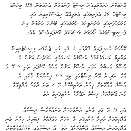
އާންމުކޮށް ހުޅުވާލައިގެން ލިސްޓް ފޮނުވުމަށް އެންގުމުން 156 މީހުންގެ
ލިސްޓެއް 29 އެޕްރީލްގައި އެލްޖީއޭއާ ހިއްސާކުރިއިރު އަދި
ކުޅުދުއްފުށީގައި ކަރަންޓީނުގެ ހާލަތެއްގައި ބޭނުން ކުރުމަށް ގިނަ
ފެސިލިޓީސްތަކެއް ހޯދުމަށް މަސައްކަތް ކޮށްފައިވެސްވެ އެވެ.
ކޭއޯއަށް އެނގިފައިވާ ގޮތުގައި 2 މެއި ގައި ޖެންޑަރ މިނިސްޓްރީއިން
ތަރުތީބު ކަނޑައެޅުމުގެ އުސޫލެއް ކަނޑައެޅި ނަމަވެސް އަލުން އެ
އުސޫލު އަނބުރާ ނަގައި އުސޫލު އަލުން އާންމު ކޮށްފައި ވަނީ 5 މޭ ގަ
އެވެ. އަދި އެ އޭރު ލިސްޓްގައި ތިބި 175 މީހުންނަށް ގުޅައި އެ
އުސޫލާ އެއްގޮތަށް މީހުން ތަރުތީބުކޮށް މޭ 8 ވަނަ ދުވަހު އެލްޖީއޭގެ
ވުނަ ޕޯޓަލްއަށް ލިސްޓް އަޕްލޯޑް ކުރެވިފައިވެ އެވެ.
އަދި 13 މޭ ގައި އެންގި އެންގުމަކަށް އަނެއްކާވެސް ލިސްޓެއް
އެލްޖީއޭއަށް މެއިލް ކުރެވިފައި ވާ ކަމަށް މައުލޫމާތު ލިބޭއިރު މިހާރު ވަނީ
އެލްޖީއޭއިން ލިސްޓެއް އާންމުކޮށްފަ އެވެ. އެ ލިސްޓްގައި ކުޅުދުއްފުއްޓަށް