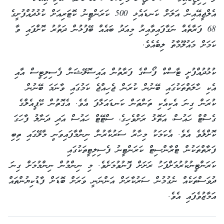
އެލްޖީއޭއިން އަލަށް ކަނޑައެޅި 500 ކަރަންޓީނު ކޮޓަރިއަށް ކުޅުދުއްފުށީގެ
68 ފަރާތެއް ނަގާފައިވާއިރު މިއަދު ބައެއް ބޭފުޅުން ދަތުރު ކޮށްފައި ވާ
ކަމަށް މައުލޫމާތު ލިބެއެވެ.
ކުޅުދުއްފުށީ ޓާސްކް ފޯސްގެ ފަރާތުން އައިސޮލޭޝަން ފެސިލިޓީސް އާއި
އެކި ހާލަތްތަކުގައި ބޭނުން ކުރަން ޖެހިއްޖެ ކަމުގައި ވާނަމަ ބޭނުން
ކުރަން ގިނަ އެކިއެކި ތަންތަން ކަނޑައަޅާފަ އެވެ. އެގޮތުން ކޭޕީއެލްގެ
ގެސްޓް ހައުސް، އަތޮޅު ރަށްވެހިގެ، ސްޓޭޓް ހައުސް އަދި ދަނާލު ފާހަގަ
ކޮށްލެވެ އެވެ. އެކަމަކު މިހާރު ސަރުކާރުން ނިންމާފައިވަނީ މާލޭގައި ތިބި
ފަރާތްތަކުން ޓްރާންސިޓް ކަރަންޓީނު ފެސިލިޓީތަކުގައި
ކަރަންޓީނުކުރުމަށްފަހު ރަށަށް ފޮނުވުމަށެވެ. މި ނިންމުން ނިންމުމަށް ގިނަ
ދުވަސްތަކެއް ނެގުމުން ސަރުކާރަށް އަންނަނީ ވަރަށް ބޮޑަށް ފާޑުކިޔުންތައް
އަމާޒުވެފައި އެވެ.