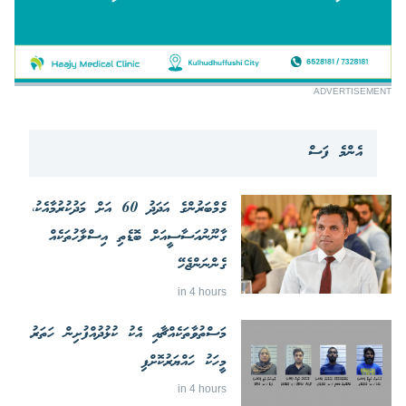
ADVERTISEMENT
އެންމެ ފަސް
މެމްބަރުންގެ އަދަދު 60 އަށް މަދުކުރުމާއެކު،
ގާނޫނުއަސާސީއަށް ބޮޑެތި އިސްލާހުތަކެއް
ގެންނަންޖެހޭ
in 4 hours
މަސްތުވާތަކެއްޗާއި އެކު ކުޅުދުއްފުށިން ހަތަރު
މީހަކު ހައްޔަރުކޮށްފި
in 4 hours