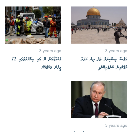
3 years ago
3 years ago
އަގްސާ މިސްކިތަށް ވަދެ ދިން ހަމަލާ
އެކުއާޑޯއަށް ރޭ އައި ބިންހެލުމުގައި 12
ރާއްޖެއިން ކުށްވެރިކޮށްފި
މީހުން މަރުވެއްޖެ
3 years ago