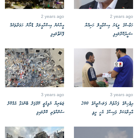
2 years ago
2 years ago
ހަމާސްގެ ލީޑަރު އިސްމާއީލް ހަނިއްޔާ
އީރާނުން އިސްރާއީލަށް ޑްރޯން ހަމަލާތަކެއް
ޝަހީދުކޮށްލައިފި
ފޮނުވާލައިފި
3 years ago
3 years ago
ދިވެހިންގެ ފަރާތުން ފަލަސްތީނުގެ 200
ޖަބަލިޔާ ރެފިއުޖީ ކޭމްޕަށް ބޮންއަޅާ އެއްކޮށް
އާއިލާއަކަށް ފައިސާގެ އެހީ ދީފި
ސުންނާފަތި ކޮށްލައިފި