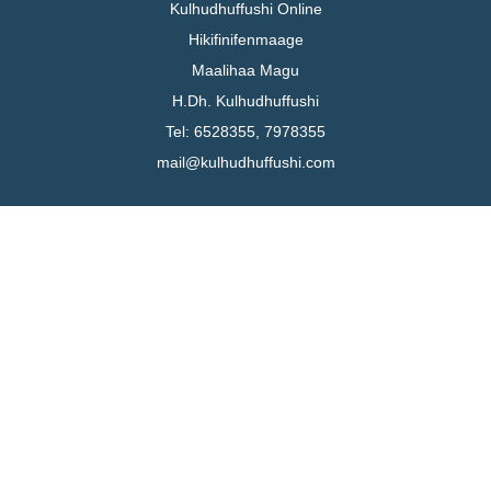
Kulhudhuffushi Online
Hikifinifenmaage
Maalihaa Magu
H.Dh. Kulhudhuffushi
Tel: 6528355, 7978355
mail@kulhudhuffushi.com