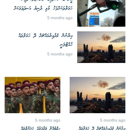
ހަމަލާތަކަށްފަހު މުޅި ދުނިޔެ އަނދަވަޅަކަށް
5 months ago
އިރާނުން މެދުއިރުމައްޗަށް ދޭ ހަމަލާތައް
ހުއްޓާލަނީ
5 months ago
5 months ago
5 months ago
އިރާނުން މެދުއިރުމައްޗަށް ދޭ ހަމަލާތައް
ހިޒްބުއްލާ ޖަމާއަތުގެ ހަރަކާތްތައް