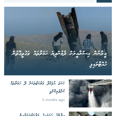
އީރާނުން އިސްރާއީލަށް ދެމުންދިޔަ ހަމަލާތައް ވަގުތީގޮތުން
ހުއްޓާލައިފި
ހަކަތަ އުފައްދާ މަރުކަޒުތަކަށް ދޭ ހަމަލާތައް
ކުށްވެރިކޮށްފި
5 months ago
އީރާންގެ ހަކަތައިގެ މަރުކަޒުތަކަށްދިން