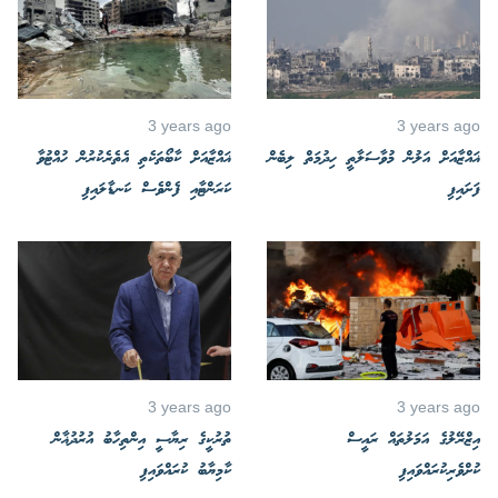
3 years ago
3 years ago
ޣައްޒާއަށް އަލުން މުވާސަލާތީ ހިދުމަތް ލިބެން
ޣައްޒާއަށް ކާބޯތަކެތި އެތެރެކުރުން ހުއްޓުވާ
ފަށައިފި
ކަރަންޓާއި ފެންވެސް ކަނޑާލައިފި
3 years ago
3 years ago
އިޒްރޭލުގެ އަމަލުތައް ރައީސް
ތުރުކީގެ ރިޔާސީ އިންތިހާބު އުރުދުޣާން
ކުށްވެރިކުރައްވައިފި
ކާމިޔާބު ކުރައްވައިފި