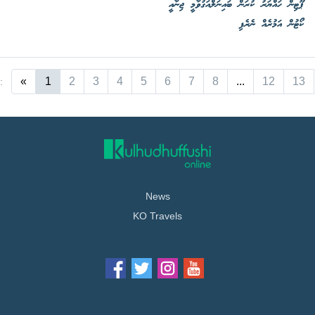
ޕޫޓިން ހައްޔަރު ކުރަން ބައިނަލްއަގުވާމީ ޖިނާއީ
ކޯޓުން އަމުރެއް ނެރެފި
«
1
2
3
4
5
6
7
8
...
12
13
:
News
KO Travels