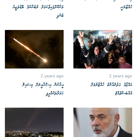
ހުއްޓާލަނީ
މަނާކޮށްފައިވާކަމަށް ލުބުނާނުގެ ބޮޑުވަޒީރު
ބުނެފި
2 years ago
2 years ago
ޣައްޒާގެ ގަތުލުއާންމު ހުއްޓާލުމަށް
އީރާނުން އިސްރާއީލަށް މިސައިލް
އެއްބަސްވެއްޖެ
ހަމަލާތަކެއްދީފި