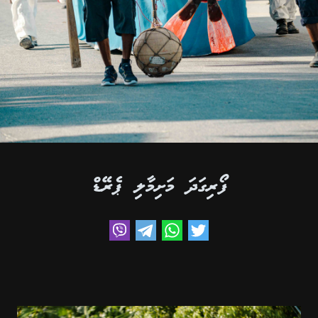
ފޯރިގަދަ މަށިމާލި ޕެރޭޑް