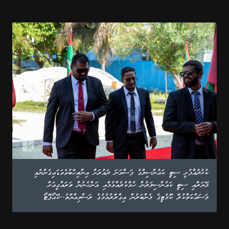
ކުޅުދުއްފުށީ ސިޓީ ކައުންސިލްގެ ފަސްވަނަ ދައުރަށް އިންތިހާބުވެވަޑައިގެންނެވި
މޭޔަރާއި ސިޓީ ކައުންސިލަރުން ހުވާކުރެއްވުމާއި އަންހެނުން ތަރައްގީއަށް
މަސައްކަތްކުރާ ކޮމެޓީގެ މެންބަރުން އިގްރާރުވުމުގެ ރަސްމިއްޔާތު--ކޭއޯފޮޓޯ