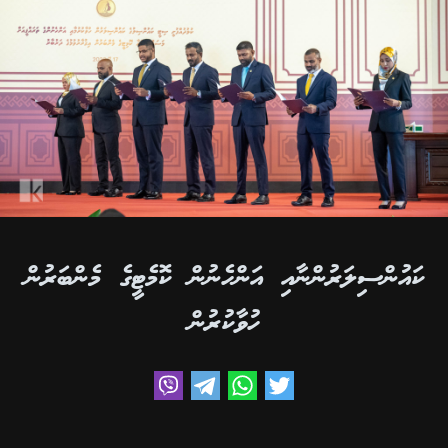
ކައުންސިލަރުންނާއި އަންހެނުން ކޮމެޓީގެ މެންބަރުން
ހުވާކުރުން