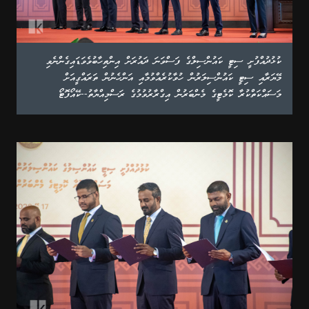
ކުޅުދުއްފުށީ ސިޓީ ކައުންސިލްގެ ފަސްވަނަ ދައުރަށް އިންތިހާބުވެވަޑައިގެންނެވި
މޭޔަރާއި ސިޓީ ކައުންސިލަރުން ހުވާކުރެއްވުމާއި އަންހެނުން ތަރައްގީއަށް
މަސައްކަތްކުރާ ކޮމެޓީގެ މެންބަރުން އިގްރާރުވުމުގެ ރަސްމިއްޔާތު--ކޭއޯފޮޓޯ