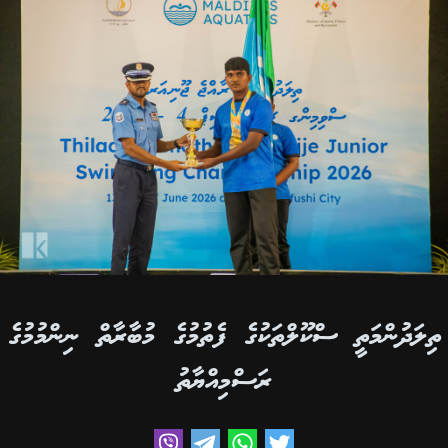
ތިލަދުންމަތީ ސްކޫލްތަކުގެ ފެތުމުގެ މުބާރާތް ނިންމުމުގެ
ރަސްމިއްޔާތު