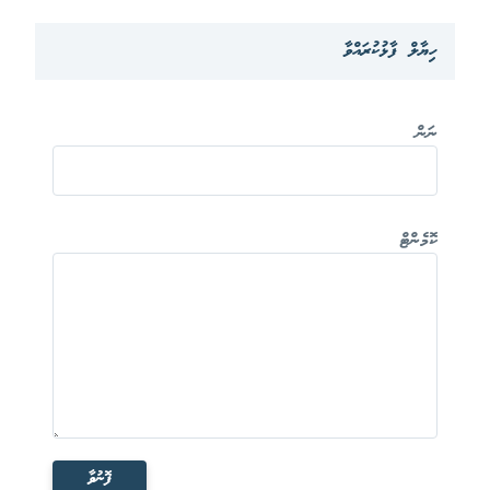
ހިޔާލް ފާޅުކުރައްވާ
ނަން
ކޮމެންޓް
ފޮނުވާ