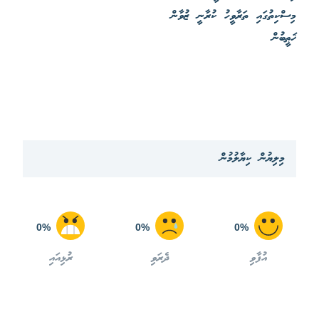
މިސްކިތުގައި ތަރާވީހު ކުރާނީ ޒުވާން
ޚަޠީބުން
މިލިޔުން ކިޔާލުމުން
0%
0%
0%
އުފާވި
ދެރަވި
ރުޅިއައި