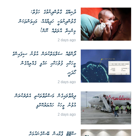
ދުނިޔޭގެ ގާތުންދިނުމުގެ ހަފުތާ:
ގާތުންދިނުމަކީ ހަދިޔާއެއް، މައިވަންތަކަން
މިނެކިރާ އާލަތެއް ނޫން!
2 days ago
ދޯންޏެއް ސަލާމަތްކުރަން އުޅުނު ސިފައިންގެ
މީހަކާއި ފުލުހަކާއި ކައްޕި ގެއްލިއްގެން
ހޯދަނީ
2 days ago
ދިރުވާލައިގެން މަސްތުވާތަކެތި އެތެރެކުރަން
އުޅުނު މީހަކު ހައްޔަރުކޮށްފި
2 days ago
ސްޓޭޓް ފާމާއިން ބޭސްގެނައުމަށް