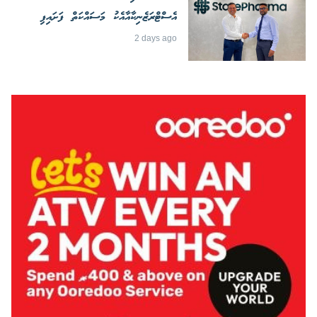
އެސްޓްރަޒެނިކާއާއެކު މަސައްކަތް ފަށައިފި
2 days ago