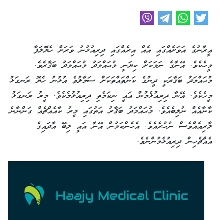
އީރާނުގެ އަވަށެއްގައި އެއް އިރެއްގައި ދިރިއުޅުނު ވަރަށް ހެޔޮލަފާ
މީހެކެވެ. އޭނާގެ ނަމަކަށް ކިޔަނީ މުޙައްމަދު މުޙައްމަދު ބަޤާރެވެ.
މުޙައްމަދު ބަޤާރަކީ ދީނުގެ ކަންތައްތަކަށް ސަމާލުވެ އުޅުނު ހެޔޮ ރަނގަޅު
މީހެކެވެ. އޭނާ ދިރިއުޅެމުން އައީ ނިކަމެތި ދިރިއުޅުމެކެވެ. މީރު ރަނގަޅު
ކާނާއެއް ނުލިބެއެވެ. މުޙައްމަދު ބަޤާރު އަތުގައި މީރު ކާއެއްޗެއް ގަންނާނެ
ލާރިއެއްވެސް ނުހުރެއެވެ. އެހެންކަމުން އޭނާ އައީ ލިބޭ އާދައިގެ
އެއްޗެހިން ދިރިއުޅެމުންނެވެ.