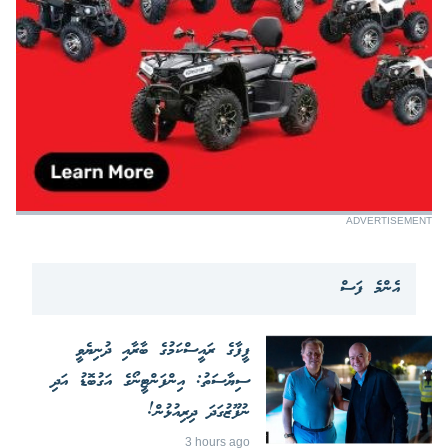
ADVERTISEMENT
އެންމެ ފަސް
ފީފާގެ ރައީސްކަމުގެ ބާރާއި ދުނިޔެވީ
ސިޔާސަތު: އިންފަންޓީނޯގެ އަގުބޮޑު އަދި
ނުފޫޒުގަދަ ދިރިއުޅުން!
3 hours ago