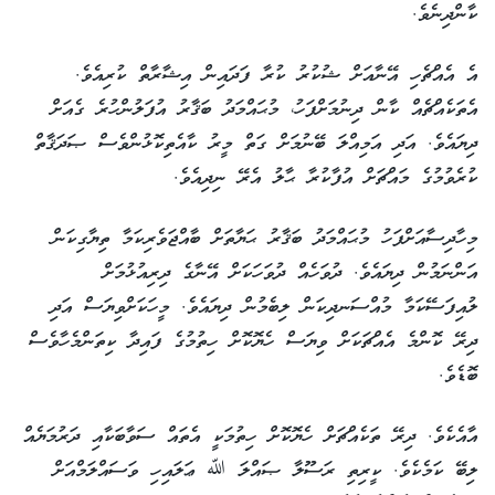
ކާންދިނެވެ.
އެ އެއްޗެހި އޭނާއަށް ޝުކުރު ކުރާ ފަދައިން އިޝާރާތް ކުރިއެވެ.
އެތަކެއްޗެއް ކާން ދިނުމަށްފަހު، މުޙައްމަދު ބަޤާރު އުފަލުންހުރެ ގެއަށް
ދިޔައެވެ. އަދި އަމިއްލަ ބޭނުމަށް ގަތް މީރު ކާއެތިކޮޅުންވެސް ޞަދަޤާތް
ކުރެވުމުގެ މައްޗަށް އުފާކުރާ ޙާލު އެރޭ ނިދިއެވެ.
މިހާދިސާއަށްފަހު މުޙައްމަދު ބަޤާރު ޙަޔާތަށް ބާއްޖަވެރިކަމާ ތިޔާގިކަން
އަންނަމުން ދިޔައެވެ. ދުވަހެއް ދުވަހަކަށް އޭނާގެ ދިރިއުޅުމަށް
ލުއިފަސޭކަމާ މުއްސަނދިކަން ލިބެމުން ދިޔައެވެ. މީހަކަށްވިޔަސް އަދި
ދިރޭ ކޮންމެ އެއްޗަކަށް ވިޔަސް ހެޔޮކޮށް ހިތުމުގެ ފައިދާ ކިތަންމެހާވެސް
ބޮޑެވެ.
އާއެކެވެ. ދިރޭ ތަކެއްޗަށް ހެޔޮކޮށް ހިތުމަކީ އެތައް ސަވާބަކާއި ދަރުމަޔެއް
ލިބޭ ކަމެކެވެ. ކީރިތި ރަސޫލާ ޞައްލަ ﷲ ޢަލައިހި ވަސައްލަމްއަށް