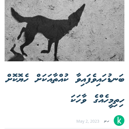
ބަނޑުހައިވެފައިވާ ކުއްތާއަކަށް ހެޔޮކޮށް
ހިތިމީހެއްގެ ވާހަކަ
ހ.މ
May 2, 2023