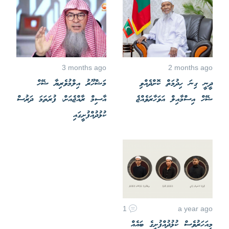
3 months ago
2 months ago
ދީނީ ގިނަ ހިދުމަތް ކޮށްދެއްވި
މަޝްހޫރު އިލްމުވެރިޔާ ޝޭހް
ޝޭހް އިސްމާއިލް އަވަހާރަވެއްޖެ
އާސިމް ރާއްޖެއަށް، ފުރަތަމަ ދަރުސް
ކުޅުދުއްފުށީގައި
1
a year ago
މިއަހަރުވެސް ކުޅުދުއްފުށީގެ ބައެއް