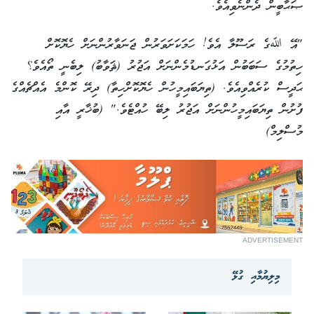
ޞަޙާބީން ދެންނެވިއެވެ.
"އޭ ﷲގެ ރަސޫލާ އެވެ! ހަމަކަށަވަރުން ޖަނަވާރުންނަށް ހެޔޮކޮށް
ހިތުމުގެ ސަބަބުން އަޅުގަނޑުމެންނަށް އަޖުރު (ޘަވާބު) ލިބެނީ ތޯއެވެ؟
ޙަދީސް ކުރެއްވިއެވެ. (ތިޔަބައިމީހުން ހެޔޮކޮށްހިތާ) ދިރޭ ކޮންމެ އެއްޗެއްގެ
ފުށުން ތިޔަބައިމީހުންނަށް އަޖުރު ލިބޭ ހުއްޓެވެ." (ބުޚާރީ އާއި
މުސްލިމް)
ADVERTISEMENT
މިލިޔުމާއި ގުޅޭ