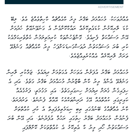
ADVERTISEMENT
އެއްދުވަހަކު، މުޙައްމަދު ބަޤާރު މީރު ކާއެއްޗެއް ކާހިތްވެއްޖެ އެވެ. ލިބޭ
ކުޑަ ލާރިކޮޅުން ކުޑައެތިކޮޅެއް ރައްކާކޮށްގެން އެ ގަނެވޭނެގޮތް ހެދުމަށް
އޭނާ މަސައްކަތް ފެށިއެވެ. ގޮންޖެހުންތަކާ ކުރިމަތިލަމުން ކެތްތެރިކަމާއެކު
ކުރި ބުރަ މަސައްކަތުން ދުވަސްގަނޑަކަށްފަހު މީރު ކާއެއްޗެއް ގަނެލެވޭ
ވަރަށް ލާރިކޮޅެއް އެއްކުރެވިއްޖެއެވެ.
މުޙައްމަދު ބަޤާރު އުފަލުން އަވަހަށް އެގަތުމަށް ދިޔައެވެ. ޖަމާކުރި ލާރިން
ގަނެލެވޭ އެންމެ މީރު ކާނާ ބާޒާރުން މުޙައްމަދު ބަޤާރު ގަތެވެ. އަދި އެ
ހިފައިގެން ގެޔަށް ދިޔުމަށް ހިނގައިގަތެވެ. އައި މަގުމަތީ، ފަޅުގެއެއް
ކައިރީގައި ކުއްތާއެއް އޭގެ ދަރިންތަކާއެކު އޮއްވާ ފެނުނެވެ. ވަރުދެރަވެ،
ކާނެ އެއްޗެއްގެ ބޭނުމުގައި ތިބި ނިކަމެތިވެފައިވާ އެ ކުދި ކުއްތާތަށް
ފެނުމުން، މުޙައްމަދު ބަޤާރު ހިތުގައި ރަޙުމް އުފެދުނެވެ. އަދި އޭނާ ބުރަ
މަސައްކަތުން ހޯދި މީރު ކާ އެތިކޮޅު އެ ކުއްތާތަކަށް ކޮށާލާފައި