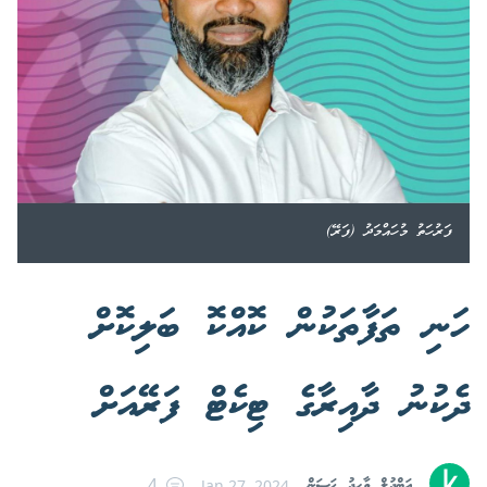
ފަރުހަތު މުހައްމަދު (ފަރޭ)
ހަނި ތަފާތަކުން ކޮއްކޮ ބަލިކޮށް
ދެކުނު ދާއިރާގެ ޓިކެޓް ފަރޭއަށް
އަބްދުލް ވާހިދު ޙަސަން
Jan 27, 2024
4