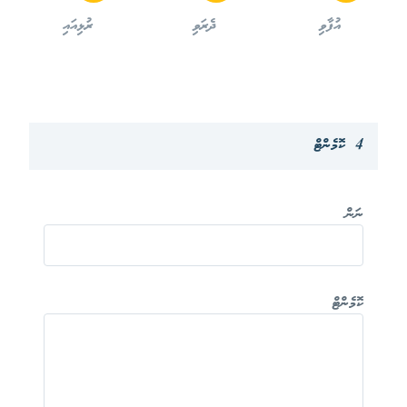
އުފާވި
ދެރަވި
ރުޅިއައި
4 ކޮމެންޓް
ނަން
ކޮމެންޓް