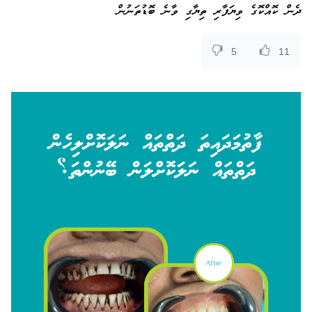
ދެން ކޮއްކޮގެ ވިޔަފާރި ތިޔާގި ވާނެ ބޮޑުތަނުން
5
11