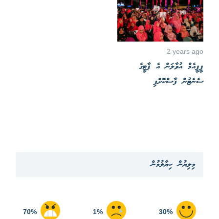
2 years ago
ޕީޕީއެމް އުވާލަން އެ ޕާޓީގެ
ސެނެޓުން ފާސްކޮށްފި
މިލިޔުން ކިޔާލުމުން
70%
1%
30%