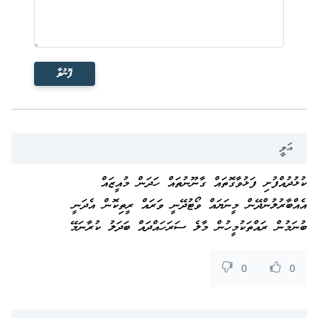
ފޮނުވާ
އަލީ
ކުޅުދުއްފުށި ފަޅުވާގޮތައް ގާނޫނުތައް ހަދަން މުއީޒައް
އެއްބާރުލުންދޭން މީނަޔައް ވޯޓުދޭނީ ވަރައް ރީތިކޮން އެދަނީ
ބުނަމުން ރައްތަކުމީހުން މާލެ ސަރަހައްދައް ބަދަލު ކުރާނަމޭ
0
0