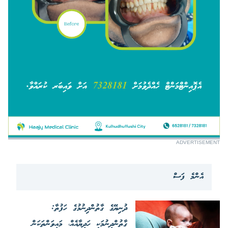
ADVERTISEMENT
އެންމެ ފަސް
ދުނިޔޭގެ ގާތުންދިނުމުގެ ހަފުތާ:
ގާތުންދިނުމަކީ ހަދިޔާއެއް، މައިވަންތަކަން