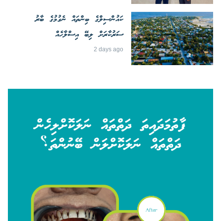
ކައުންސިލްގެ ބިންތައް ނެގުމުގެ ބާރު
ސަރުކާރަށް ލިބޭ އިސްލާހެއް
2 days ago