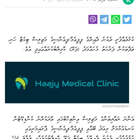
ކުޅުދުއްފުށީ ދެކުނު ދާއިރާގެ ޕީޕީއެމް/ޕީއެންސީގެ މަޖިލިސް ޓިކެޓް ހަނި
ތަފާތަކުން ފަރުހަތު މުހައްމަދު (ފަރޭ) ކާމިޔާބުކުރައްވައިފި އެވެ.
ADVERTISEMENT
އަންނަ ރައްޔިތުންގެ މަޖިލިސް އިންތިހާބުގައި ވާދަކުރާނެ ކެންޑިޑޭޓުން
ކަނޑައެޅުމަށް މިއަދު ބޭއްވި ޕީޕީއެމް/ޕީއެންސީގެ ޕްރައިމަރީގައި
ކުޅުދުއްފުށީ ދެކުނު ދާއިރާގެ ޓިކެޓް ފަރޭ ކާމިޔާބުކުރެއްވީ ޖުމްލަ 214