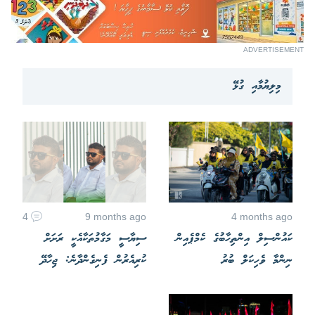
ADVERTISEMENT
މިލިޔުމާއި ގުޅޭ
4
9 months ago
4 months ago
ކައުންސިލް އިންތިހާބުގެ ކެމްޕެއިން
ސިޔާސީ މަގާމުތަކާއެކީ ރަށަށް
ނިންމާ ވެހިކަލް ބުރު
ކުރިއެރުން ފެނިގެންދާނެ: ޖިހާދޭ