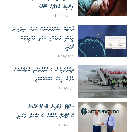
މިނެކިރާ އާލަތެއް ނޫން!
21 hours ago
ދޯންޏެއް ސަލާމަތްކުރަން އުޅުނު ސިފައިންގެ
މީހަކާއި ފުލުހަކާއި ކައްޕި ގެއްލިއްގެން
ހޯދަނީ
a day ago
ދިރުވާލައިގެން މަސްތުވާތަކެތި އެތެރެކުރަން
އުޅުނު މީހަކު ހައްޔަރުކޮށްފި
a day ago
ސްޓޭޓް ފާމާއިން ބޭސްގެނައުމަށް
އެސްޓްރަޒެނިކާއާއެކު މަސައްކަތް ފަށައިފި
a day ago