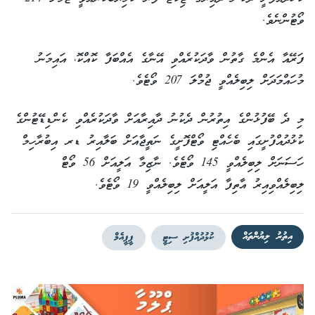
ވޯޓުންނެވެ.
ފަރޭއާ އެންމެ ގާތުން ވާދަކުރެއްވި އޭނާގެ އެއްބަފާ ކޮއްކޮ، އައިމަނު
މުހައްމަދަށް ލިބިލެއްވީ ޖުމްލަ 207 ވޯޓެވެ.
މި ދެ ބޭފުޅުންގެ އިތުރުން ދެކުނު ދާއިރާއަށް ވާދަކުރެއްވި ކެންޑިޑޭޓުންގެ
ކުޅުދުއްފުށީގައި ބެހެއްޓި ވޯޓްފޮށީގެ ނަތީޖާއަށް ބަލާއިރު ޑރ އިބުރާހިމް
ހަސަނަށް ލިބިލެއްވީ 145 ވޯޓެވެ. ނާޒިމާ އަލީއަށް 56 ވޯޓް
ލިބިލެއްވިއިރު އާތިފާ އަލީއަށް ލިބިލެއްވީ 19 ވޯޓެވެ.
އިތުރު ލިޔުންތައް
ކުޅުދުއްފުށި ސިޓީ
ޕީޕީއެމް