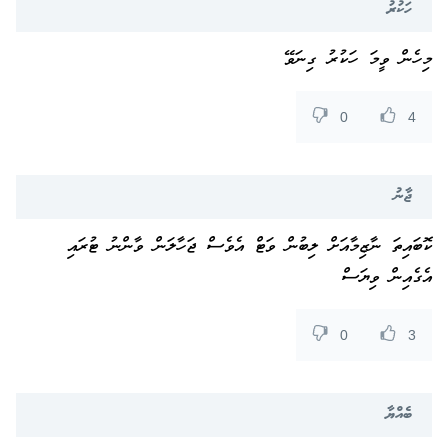
ހަކުރު
މިހެން ވީމަ ހަކުރު ގިނަވޭ
0
4
ޖާނު
ކޮބައިތަ ނާޒިމާއަށް ލިބުން ވަޓް އެވެސް ޖަހާލަން ވާންނު ޓުރައި
އެގެއިން ވިޔަސް
0
3
ބެއްޔާ