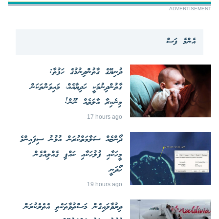
ADVERTISEMENT
އެންމެ ފަސް
ދުނިޔޭގެ ގާތުންދިނުމުގެ ހަފުތާ:
ގާތުންދިނުމަކީ ހަދިޔާއެއް، މައިވަންތަކަން
މިނެކިރާ އާލަތެއް ނޫން!
17 hours ago
ދޯންޏެއް ސަލާމަތްކުރަން އުޅުނު ސިފައިންގެ
މީހަކާއި ފުލުހަކާއި ކައްޕި ގެއްލިއްގެން
ހޯދަނީ
19 hours ago
ދިރުވާލައިގެން މަސްތުވާތަކެތި އެތެރެކުރަން