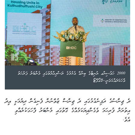
2000 ހައުސިންގ ޔުނިޓްގެ ބިންގާ އެޅުމުގެ ރަސްމިއްޔާތުގައި މެންބަރު ފަރުހަތު
ވާހަކަދައްކަވަނީ--ކޭއޯފޮޓޯ
ދެ ޖިންސުގެ ދަފިނެގުމުގައި ދެ ޖިންސް ޒުވާނުން ފެނިގެން ދިޔުމަކީ އީދު
އިތުރަށް ފުރިހަމަ ވެގެންދިޔަކަމެއްގެ ގޮތުގައި މެންބަރު ފާހަގަކުރެއްވި
އެވެ.