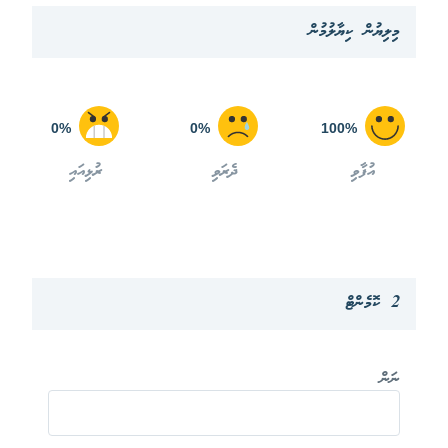
މިލިޔުން ކިޔާލުމުން
0%
0%
100%
އުފާވި
ދެރަވި
ރުޅިއައި
2 ކޮމެންޓް
ނަން