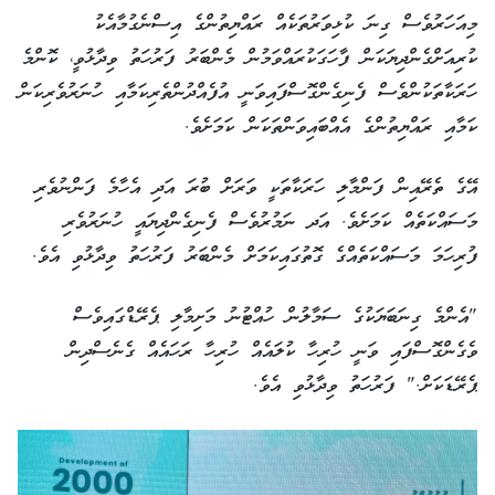
މިއަހަރުވެސް ގިނަ ކުޅިވަރުތަކެއް ރައްޔިތުންގެ އިސްނެގުމާއެކު
ކުރިއަށްގެންދިޔަކަން ފާހަގަކުރައްވަމުން މެންބަރު ފަރުހަތު ވިދާޅުވީ، ކޮންމެ
ހަރަކާތަކުންވެސް ފެނިގެންގޮސްފައިވަނީ އުފެއްދުންތެރިކަމާއި ހުނަރުވެރިކަން
ކަމާއި ރައްޔިތުންގެ އެއްބައިވަންތަކަން ކަމަށެވެ.
އޭގެ ތެރޭއިން ފަންމާލި ހަރަކާތަކީ ވަރަށް ބުރަ އަދި އެހާމެ ފަންނުވެރި
މަސައްކަތެއް ކަމަށެވެ. އަދ ނަމުރުވެސް ފެނިގެންދިޔައީ ހުނަރުވެރި
ފުރިހަމަ މަސައްކަތެއްގެ ގޮތުގައިކަމަށް މެންބަރު ފަރުހަތު ވިދާޅުވި އެވެ.
"އެންމެ ގިނަބަޔަކުގެ ސަމާލުން ހުއްޓުނު މަށިމާލި ޕެރޭޑްގައިވެސް
ވެގެންގޮސްފައި ވަނީ ހުރިހާ ކުލައެއް ހުރިހާ ރަހައެއް ގެނެސްދިން
ޕެރޭޑަކަށް." ފަރުހަތު ވިދާޅުވި އެވެ.