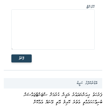
ކޮމެންޓް
ފޮނުވާ
ބޮޑުރުއްދޮށު ކަތީބު
ފަރުހަތު މިއަންނަދައުރު ޔަޤީން ކުރުމަށް ސްޓަންޓްޖައްސަން
ބުނިވާހަކައެއްތީ އެތެރެ ކޮއިލު އޮތީ އޭނަޔާ އެއްކޮށް