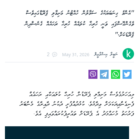
"އެންމެ ގިނަބަޔަކުގެ ސަމާލުން ހުއްޓުނު މަށިމާލި ޕެރޭޑްގައިވެސް
ވެގެންގޮސްފައި ވަނީ ހުރިހާ ކުލައެއް ހުރިހާ ރަހައެއް ގެނެސްދިން
ޕެރޭޑަކަށް."
ނަބީލާ އިސްމާޢީލް
May 31, 2026
2
މިއަހަރުގެވެސް މަށިމާލި ޕެރޭޑުން ހުރިހާ ކުލައަކާއި ރަހައެއް
ފެނިގެންދިޔަކަމަށް ވިދާޅުވެ، ކުޅުދުއްފުށީ ދެކުނު ދާއިރާގެ މެންބަރު
ފަރުހަތު މުހައްމަދު އެ ޕެރޭޑަށް ތައުރީފުކުރައްވައިފި އެވެ.