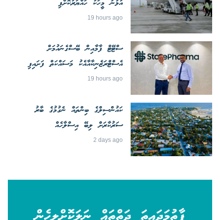
އުޅުނު މީހަކު ހައްޔަރުކޮށްފި
19 hours ago
ސްޓޭޓް ފާމާއިން ބޭސްގެނައުމަށް
އެސްޓްރަޒެނިކާއާއެކު މަސައްކަތް ފަށައިފި
19 hours ago
ކައުންސިލްގެ ބިންތައް ނެގުމުގެ ބާރު
ސަރުކާރަށް ލިބޭ އިސްލާހެއް
2 days ago