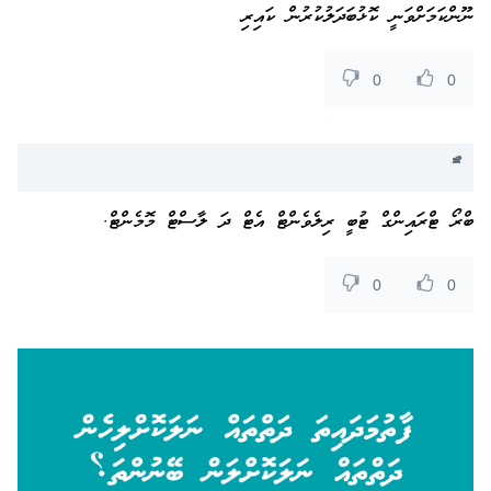
ނޫންކަމަށްވަނީ ކޮޅުބަދަލުކުރުން ކައިރި
0
0
ބްރޯ ޓްރައިންގް ޓުބީ ރިލެވެންޓް އެޓް ދަ ލާސްޓް މޮމެންޓް.
0
0