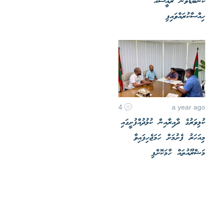
ކަންބޮޑުވުން ރައީސްއާ
ހިއްސާކުރައްވައިފި
4
a year ago
ކުޅިވަރުގެ ދާއިރާއިން ކުޅުދުއްފުށީގައި
މިއަހަރު ފެށުމަށް ހަމަޖެހިފައިވާ
މަޝްރޫއުތައް ހާމަކޮށްފި