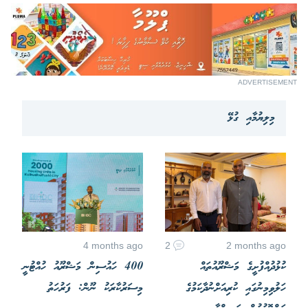
ADVERTISEMENT
މިލިޔުމާއި ގުޅޭ
4 months ago
2
2 months ago
ކުޅުދުއްފުށީގެ މަޝްރޫއުތައް
400 ހައުސިން މަޝްރޫއު ހުއްޓުނީ
ހަލުވިމިނުގައި ކުރިއަށްނުދާކަމުގެ
މިސަރުކާރަކު ނޫން: ފަރުހަތު