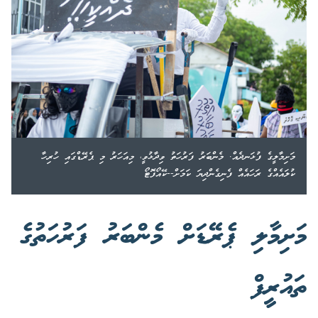
މަށިމާލީގެ ފުޅަނދެއް. މެންބަރު ފަރުހަތު ވިދާޅުވީ، މިއަހަރު މި ޕެރޭޑްގައި ހުރިހާ
ކުލައެއްގެ ރަހައެއް ފެނިގެންދިޔަ ކަމަށް--ކޭއޯފޮޓޯ
މަށިމާލި ޕެރޭޑަށް މެންބަރު ފަރުހަތުގެ
ތައުރީފް