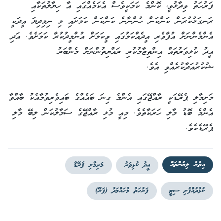
ފަރުހަތު ވިދާޅުވީ، ކޮންމެ ކަމަކީވެސް އެކަމެއްގައި އާ ހިޔާލުތަކާއި
ރަނގަޅުކުރަން ކަންކަން ހުންނާނެ ކަންކަން ކަމަށައި މި ނިމިދިޔަ އީދަކީ
އެންމެންނަށް އުފާވެރި އީދެއްކަމުގައި ވީކަމަށް އުންމީދުކުރާ ކަމަށެވެ. އަދި
އީދު ކުޅިވަރުތައް އިންތިޒާމުކުރި ރައްޔިތުންނަށް މެންބަރު
ޝުކުރުއަދާކުރެއްވި އެވެ.
މަށިމާލި ޕެރޭޑަކީ ރާއްޖޭގައި އެންމެ ގިނަ ބައެއްގެ ބައިވެރިވުމާއެކު ބާއްވާ
އެންމެ ބޮޑު މާލި ހަރަކާތެވެ. މިއީ މުޅި ރާއްޖޭގެ ސަމާލުކަން ލިބޭ މާލި
ޕެރޭޑެކެވެ.
އިތުރު ލިޔުންތައް
އީދު ކުޅިވަރު
މަށިމާލި ޕެރޭޑް
ކުޅުދުއްފުށި ސިޓީ
ފަރުހަތު މުހައްމަދު (ފަރޭ)