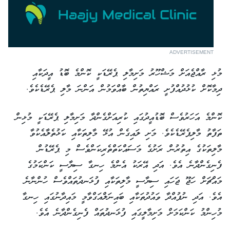
ADVERTISEMENT
މުޅި ރާއްޖެއަށް މަޝްހޫރު މަށިމާލި ޕެރޭޑަކީ ކޮންމެ ބޮޑު އީދަކާއި
ދިމާކޮށް ކުޅުދުއްފުށީ ރައްޔިތުން ބާއްވަމުން އަންނަ މާލި ޕެރޭޑެކެވެ.
ކޮންމެ އަހަރުވެސް ބޮޑުއީދުގައި ކުރިއަށްގެންދާ މަށިމާލި ޕެރޭޑަކީ މުޅިން
ތަފާތު މާލިޕެރޭޑެކެވެ. މަށި ލައިގެން އުޅޭ މާލިތަކާއި ކަޅުތެލާއެކުވާ
މާލިތަކުގެ އިތުރުން ރަށުގެ މަސައްކަތްތެރިކަންވެސް މި ޕެރޭޑުން
ފެނިގެންދާނެ އެވެ. އަދި އޭރަކު އެންމެ ހިނގާ ސިޔާސީ ކަންކަމުގެ
މައްޗަށް ހަޖޫ ޖަހައި ސިޔާސީ މާލިތަކާއި ފުޅަނދުތައްވެސް ހުންނާނެ
އެވެ. އަދި ނުފުއްދާ ވައުދުތަކާއި ބައިނަލްއަގްވާމީ މައިދާނުގައި ހިނގާ
މުހިންމު ކަންކަމަށް މަށިމާލީގައި ފުޅަނދުތައް ފެނިގެންދާނެ އެވެ.