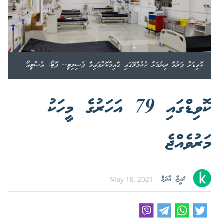
ކޮވިޑަށް ފަރުވާ ދިނުމަށް ހުޅުމާލޭގައި ގާއިމްކޮށްފައިވާ ފެސިލިޓީ-- ފޮޓޯ: އެސްޓީއޯ
ކޮވިޑްގައި 79 އަހަރުގެ މީހަކު
މަރުވެއްޖެ
ޚަދީޖާ އާދަމް
May 18, 2021