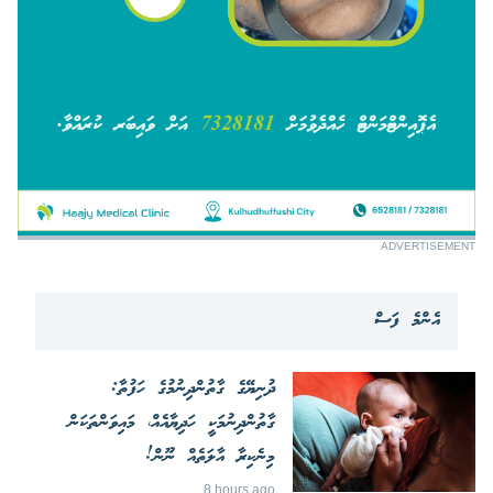
ADVERTISEMENT
އެންމެ ފަސް
ދުނިޔޭގެ ގާތުންދިނުމުގެ ހަފުތާ:
ގާތުންދިނުމަކީ ހަދިޔާއެއް، މައިވަންތަކަން
މިނެކިރާ އާލަތެއް ނޫން!
8 hours ago