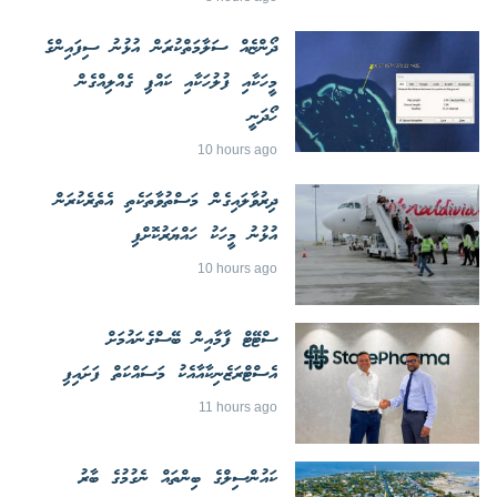
ދޯންޏެއް ސަލާމަތްކުރަން އުޅުނު ސިފައިންގެ
މީހަކާއި ފުލުހަކާއި ކައްޕި ގެއްލިއްގެން
ހޯދަނީ
10 hours ago
ދިރުވާލައިގެން މަސްތުވާތަކެތި އެތެރެކުރަން
އުޅުނު މީހަކު ހައްޔަރުކޮށްފި
10 hours ago
ސްޓޭޓް ފާމާއިން ބޭސްގެނައުމަށް
އެސްޓްރަޒެނިކާއާއެކު މަސައްކަތް ފަށައިފި
11 hours ago
ކައުންސިލްގެ ބިންތައް ނެގުމުގެ ބާރު