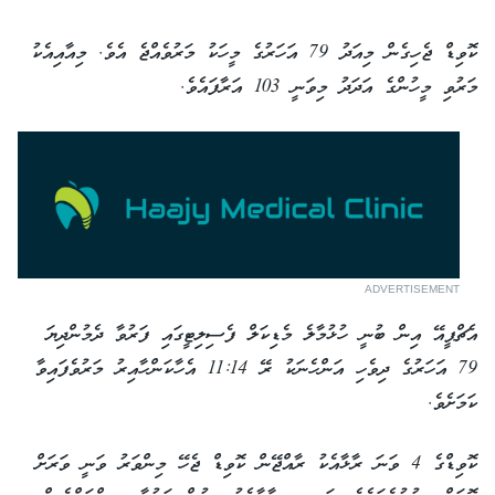
ކޮވިޑް ޖެހިގެން މިއަދު 79 އަހަރުގެ މީހަކު މަރުވެއްޖެ އެވެ. މިއާއިއެކު
މަރުވި މީހުންގެ އަދަދު މިވަނީ 103 އަރާފައެވެ.
ADVERTISEMENT
އެޗްޕީއޭ އިން ބުނީ ހުޅުމާލެ މެޑިކަލް ފެސިލިޓީގައި ފަރުވާ ދެމުންދިޔަ
79 އަހަރުގެ ދިވެހި އަންހެނަކު ރޭ 11:14 އެހާކަންހާއިރު މަރުވެފައިވާ
ކަމަށެވެ.
ކޮވިޑްގެ 4 ވަނަ ރާޅާއެކު ރާއްޖޭން ކޮވިޑް ޖެހޭ މިންވަރު ވަނީ ވަރަށް