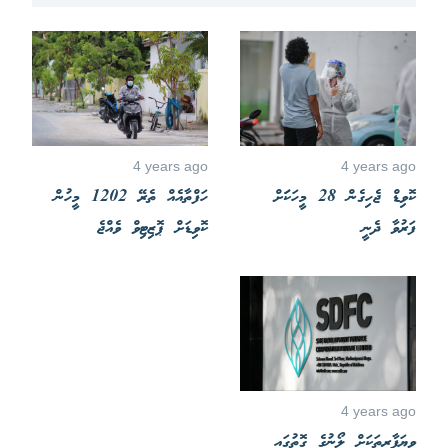
4 years ago
4 years ago
ކޮވިޑް ޖެހިގެން 28 މީހަކަަށް
ހަފްތާއެއް ތެރޭ 1202 މީހުން
ފަރުވާ ދެނީ
ކޮވިޑަށް ޕޮޒިޓިވް ވެއްޖެ
4 years ago
ވިޔަފާރީތަކަށް ލޯނުގެ ގޮތުގައި