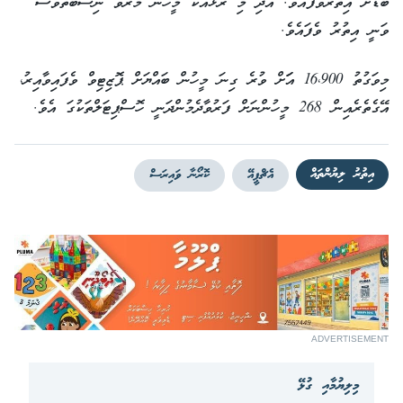
ބޮޑަށް އިތުރުވެފައެވެ. އަދި މި ރާޅާއެކު މީހުން މަރުވާ ނިސްބަތްވެސް
ވަނީ އިތުރު ވެފައެވެ.
މިވަގުތު 16،900 އަަށް ވުރެ ގިނަ މީހުން ބައްޔަށް ޕޮޒިޓިވް ވެފައިވާއިރު،
އޭގެތެރެއިން 268 މީހުންނަށް ފަރުވާދެމުންދަނީ ހޮސްޕިޓަލްތަކުގަ އެވެ.
އިތުރު ލިޔުންތައް
އެޗްޕީއޭ
ކޮރޯނާ ވައިރަސް
ADVERTISEMENT
މިލިޔުމާއި ގުޅޭ