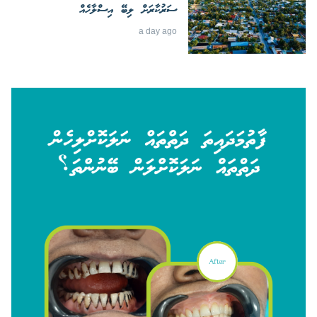
ސަރުކާރަށް ލިބޭ އިސްލާހެއް
a day ago