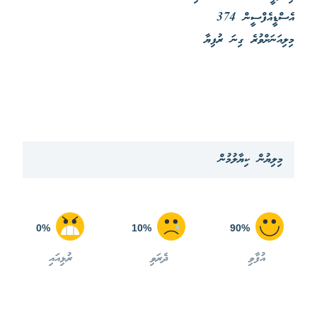
އެސްޑީއެފްސީން 374
މިލިއަނަށްވުރެ ގިނަ ރުފިޔާ
މިލިޔުން ކިޔާލުމުން
0%
10%
90%
އުފާވި
ދެރަވި
ރުޅިއައި