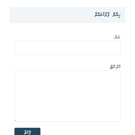
ހިޔާލް ފާޅުކުރައްވާ
ނަން
ކޮމެންޓް
ފޮނުވާ