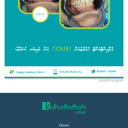
ADVERTISEMENT
News