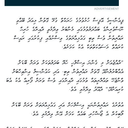
ADVERTISEMENT
ޕީއެންސީގެ އޮފީސް ހުޅުވުމުގެ ހަރަކާތާ ގުޅޭ ގޮތުން މިއަދު ބޭއްވި
ނޫސްވެރިންގެ ބައްދަލުވުމުގައި މެންބަރު ވިދާޅުވީ ދާއިރާގެ ހުރިހާ
ރައްޔިތުން ވެސް ތިބީ ގައުމިއްޔަތުގެ ވިސްނުމާއި ފިކުރުގައި ރައީސް
ކުރައްވާ މަސައްކަތްތަކާ އެކު ކަމަށެވެ.
"ރާއްޖެއަށް މި ގެންނަ އިސްލާހީ ހެޔޮ ބަދަލުތަކަށް ވަރަށް ބޮޑަށް
އެއްބާރުލުންދޭ ގޮތަށް ރައްޔިތުން ތިބީ. އަދި ކައުންސިލް އިންތިހާބަށް
ވާންޖެހޭ ތައްޔާރީތައް ވުމުގައި ދާއިރާގައި ވެސް ވަރަށް ފޯރިއާ އެކު އެބަ
ކުރިއަށްދޭ،" ދާއޫދު ވިދާޅުވި އެވެ.
އުތުރުގެ ރައްޔިތުންނަކީ އިސްލާހަށް އަދި ގައުމިއްޔަތަށް ވަރަށް ބޮޑަށް
ލޯބިކުރާ އެ ޖޯޝްހުރި ބައެއް ކަމަށް އޭނާ ވިދާޅުވި އެވެ.