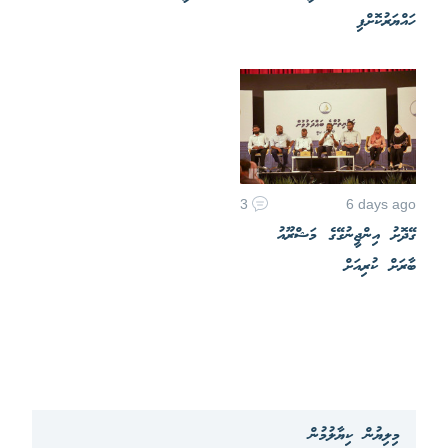
ހައްޔަރުކޮށްފި
3
6 days ago
ގޭދޮށު އިންޖީނުގޭގެ މަޝްރޫއު
ބާރަށް ކުރިއަށް
މިލިޔުން ކިޔާލުމުން