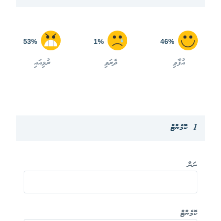
53%
1%
46%
އުފާވި
ދެރަވި
ރުޅިއައި
1 ކޮމެންޓް
ނަން
ކޮމެންޓް