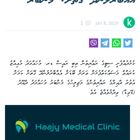
އެއްބާރުލުންދޭ ގޮތަށް: މެންބަރު
Jan 8, 2026
1
ކުޅުދުއްފުށީ ސިޓީގެ ރައްޔިތުން ތިބީ ރައީސް ޑރ. މުހައްމަދު މުއިއްޒު
ކުރައްވާ މަސައްކަތްޕުޅަށް ވަރަށް ބޮޑަށް އެއްބާރުލުންދޭ ގޮތަށް ކަމަށް
އުތުރު ދާއިރާގެ ރައްޔިތުންގެ މަޖިލީހުގެ މެންބަރު މުހައްމަދު ދާއޫދު
(ޑޭވިޑް) ވިދާޅުވެއްޖެ އެވެ.