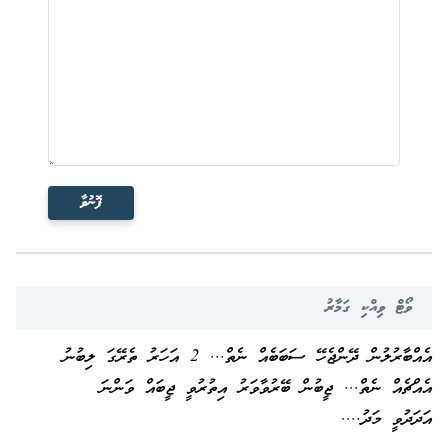
ފޮނުވާ
ވޯޓް ވިއްކި ގަމާރު
އެއްބާރުލުން ދޭންޖެހޭ ސަބަބެއް ނެތް... 2 އަހަރު ތެރޭގަ ލިބުނު
އެއްޗެއް ނެތް... ޖީބުން ބޭރުވާވަރު އިތުރުވީ ޖީބައް ވަންނަ
އަދަދުވީ މަދު....