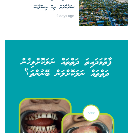
ސަރުކާރަށް ލިބޭ އިސްލާހެއް
2 days ago