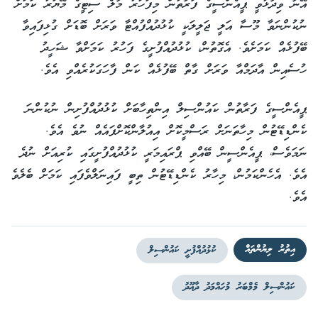
އޭނާ ވިދާޅުވީ ޕީއެންސީގެ ފަރާތުން މިފަހަރު މާލެ ސިޓީގެ މޭޔަރު ކަމަށް
ނުކުންނަވާ މޫސާ އަލީ ޖަލީލަކީ ކުޅުދުއްފުއްޓާ ވަރަށް ބޮޑަށް ގުޅިފައިވާ
ބޭފުޅެއް ކަމަށެވެ. އެގޮތުން، ކުޅުދުއްފުށީގެ ފަހުރު ކަމަށްވާ ޝަހީދު
ހުސެއިން އާދަމްއާ ވަރަށް ގާތް ބޭފުޅެއް ކަން ފާހަގަކުރެއްވި އެވެ.
ޕީއެންސީގެ ފަރާތުން ކައުންސިލް އިންތިހާބަށް ކުޅުދުއްފުށިން ނުކުންނަ
ކެންޑިޑޭޓުން މިހާތަނަށް ރަސްމީކޮށް އިއުލާންކޮށްފައެއް ނުވެ އެވެ.
ނަމަވެސް، ޕީއެންސީން ބޭއްވި ޕްރައިމަރީ ކުޅުދުއްފުށީގައި ކުރިއަށް ނުދެ
އެވެ. އެހެންކަމުން، މިހާރު ކެންޑިޑޭޓުން ތިބީ ފައިނަލްވެފައި ކަމަށް ބެލެވެ
އެވެ.
އިތުރު ލިޔުންތައް
ކުޅުދުއްފުށީ ކައުންސިލް
ކައުންސިލް މެމްބަރު މުހައްމަދު ދާއޫދު