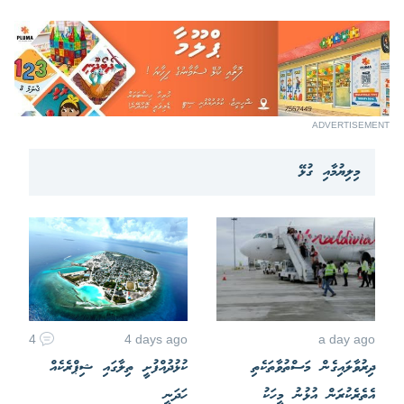
ADVERTISEMENT
މިލިޔުމާއި ގުޅޭ
4
4 days ago
a day ago
ދިރުވާލައިގެން މަސްތުވާތަކެތި
ކުޅުދުއްފުށީ ތިލާގައި ޝިޕްރެކެއް
އެތެރެކުރަން އުޅުނު މީހަކު
ހަދަނީ