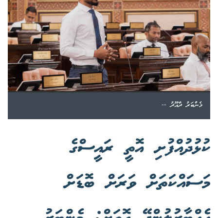
މެންބަރު ދާއޫދު --
ކުޅުދުއްފުށި އޮތީ ރައީސްގެ
މަސައްކަތަށް ވަރަށް ބޮޑަށް