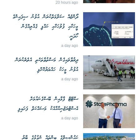
20 hours ago
ދޯންޏެއް ސަލާމަތްކުރަން އުޅުނު ސިފައިންގެ
މީހަކާއި ފުލުހަކާއި ކައްޕި ގެއްލިއްގެން
ހޯދަނީ
a day ago
ދިރުވާލައިގެން މަސްތުވާތަކެތި އެތެރެކުރަން
އުޅުނު މީހަކު ހައްޔަރުކޮށްފި
a day ago
ސްޓޭޓް ފާމާއިން ބޭސްގެނައުމަށް
އެސްޓްރަޒެނިކާއާއެކު މަސައްކަތް ފަށައިފި
a day ago
ކައުންސިލްގެ ބިންތައް ނެގުމުގެ ބާރު