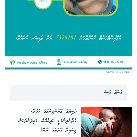
ADVERTISEMENT
އެންމެ ފަސް
ދުނިޔޭގެ ގާތުންދިނުމުގެ ހަފުތާ:
ގާތުންދިނުމަކީ ހަދިޔާއެއް، މައިވަންތަކަން
މިނެކިރާ އާލަތެއް ނޫން!