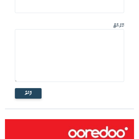
ކޮމެންޓް
ފޮނުވާ