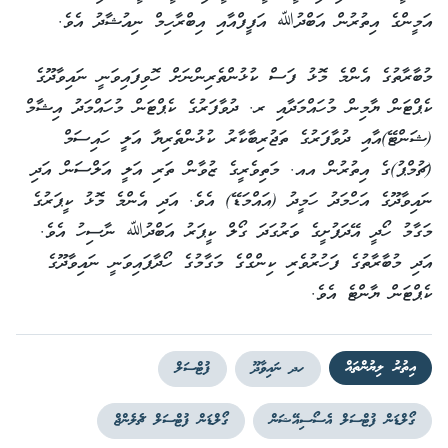
އަމީންގެ އިތުރުން އަބްދުﷲ އަފީފްއާއި އިބްރާހިމް ނިއުޝާދު އެވެ.
މުބާރާތުގެ އެންމެ މޮޅު ފަސް ކުޅުންތެރިންނަށް ހޮވިފައިވަނީ ނައިވާދޫގެ
ކެޕްޓަން ޔާމިން މުހައްމަދާއި ރ. ދުވާފަރުގެ ކެޕްޓަން މުހައްމަދު އިޝާމް
(ޝަންޓޭ)އާއި ދުވާފަރުގެ ތަޖުރިބާކާރު ކުޅުންތެރިޔާ އަލީ ހައިސަމް
(ޗުމްޕު)ގެ އިތުރުން އއ. މަތިވެރީގެ ޒުވާން ތަރި އަލީ އަލްސަން އަދި
ނައިވާދޫގެ އަހްމަދު ހަމީދު (އައްމަޑޭ) އެވެ. އަދި އެންމެ މޮޅު ކީޕަރުގެ
މަގާމު ހޯދީ އޭދަފުށީގެ ވަރުގަދަ ގޯލް ކީޕަރު އަބްދުﷲ ނާސިހު އެވެ.
އަދި މުބާރާތުގެ ފަހުރުވެރި ކިންގްގެ މަގާމުގެ ހޯދާފައިވަނީ ނައިވާދޫގެ
ކެޕްޓަން ޔާންޓެ އެވެ.
އިތުރު ލިޔުންތައް
ހދ ނައިވާދޫ
ފުޓްސަލް
ގޯލްޑަން ފުޓްސަލް އެސޯސިއޭޝަން
ގޯލްޑަން ފުޓްސަލް ޗެލެންޖް