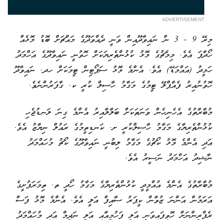
ADVERTISEMENT
މިރޭ 9 - 3 ން ނައިވާދޫއިން ވަނީ ދެއްވަދޫގެ މައްޗަށް ބޮޑު މޮޅެއް
ހޯދާފަ އެވެ. މިމެޗުގެ މޮޅު ކުޅުންތެރިޔަކަށް ހޮވުނީ ނައިވާދޫގެ އަހްމަދު
ހަމީދު (އައްމަޑޭ) އެވެ. އެންމެ މޮޅު ސަޕޯޓިން ޓީމަކަށް ހދ. ނައިވާދޫ
ހޮވުނުއިރު ފެއާޕްލޭ ޓީމުގެ މަގާމު ހާސިލް ކުރީ ކ. ގާފަރުންނެވެ.
މުބާރާތުގެ އެހެނިހެން ވަނަތަކަށް ބަލާލާއިރު އެންމެ ގިނަ ލަނޑުޖެހި
ކުޅުންތެރިޔާގެ މަގާމު ހާސިލްކުރީ ށ. ކަނޑިތީމުގެ ރައުލް ނިޔާޒު އެވެ.
އަދި އެންމެ މޮޅު ކޯޗުގެ މަގާމު ލިބުނީ ނައިވާދޫގެ ކޯޗު މުހައްމަދު
ނާޝިދު އަހްމަދު ނަސީރު އެވެ.
މުބާރާތުގެ އެންމެ އުއްމީދީ ކުޅުންތެރިޔާގެ މަގާމު ހޯދީ ތ. ތިމަރަފުށީގެ
އަރަމުން އަންނަ ޒުވާން ކީޕަރު ސާއިފް އަލީ އެވެ. އެންމެ މޮޅު ފަސް
ރެފްރީންނަށް ހޮވިފައިވަނީ އަލީ ފަހުމީއާއި އަލީ ނަދީމް އަދި މުހައްމަދު