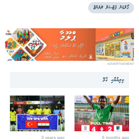
ގޯލްޑަން ފުޓްސަލް ޗެލެންޖް
ADVERTISEMENT
މިލިޔުމާއި ގުޅޭ
3 years ago
6 months ago