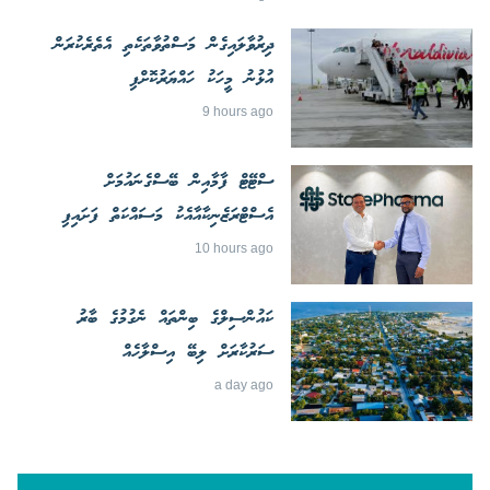
ދިރުވާލައިގެން މަސްތުވާތަކެތި އެތެރެކުރަން
އުޅުނު މީހަކު ހައްޔަރުކޮށްފި
9 hours ago
ސްޓޭޓް ފާމާއިން ބޭސްގެނައުމަށް
އެސްޓްރަޒެނިކާއާއެކު މަސައްކަތް ފަށައިފި
10 hours ago
ކައުންސިލްގެ ބިންތައް ނެގުމުގެ ބާރު
ސަރުކާރަށް ލިބޭ އިސްލާހެއް
a day ago