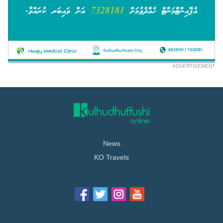
ADVERTISEMENT
News
KO Travels