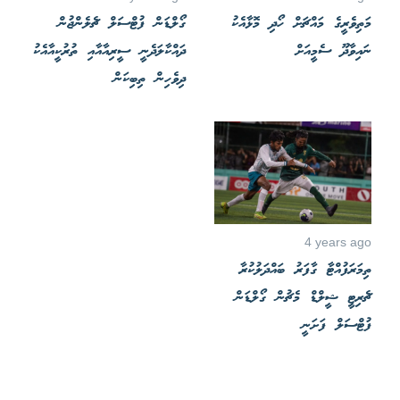
މަތިވެރީގެ މައްޗަށް ހޯދި މޮޅާއެކު
ގޯލްޑަން ފުޓްސަލް ޗެލެންޖުން
ނައިވާދޫ ސެމީއަށް
ދައްކާލަދެނީ ސީރިއާއާއި ތުރުކީއާއެކު
ދިވެހިން ތިބިކަން
4 years ago
ތިމަރަފުއްޓާ ގާފަރު ބައްދަލުކުރާ
ޗެރިޓީ ޝީލްޑް މެޗުން ގޯލްޑަން
ފުޓްސަލް ފަށަނީ