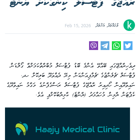
ރާއްޖޭގެ ފުޓްސަލް ކިންގަކަށް ޔާންޓެ
މުޙައްމަދު އަހުމަދު
Feb 15, 2026
ދިވެހިރާއްޖޭގައި ބޭއްވޭ އެންމެ ބޮޑު ފުޓްސަލް މުބާރާތްކަމަށްވާ ގޯލްޑަން
ފުޓްސަލް ޗެލެންޖުގެ ޗެމްޕިއަންކަން މިރޭ ދެއްވަދޫ ބަލިކޮށް ހދ.
ނައިވާދޫއިން ހޯދިއިރު ރާއްޖޭގެ ފުޓްސަލް ރަސްގެފާނުގެ މަގާމު ނައިވާދޫގެ
ކެޕްޓަން ޔާމިން މުހައްމަދު (ޔާންޓެ) ކާމިޔާބުކޮށްފި އެވެ.