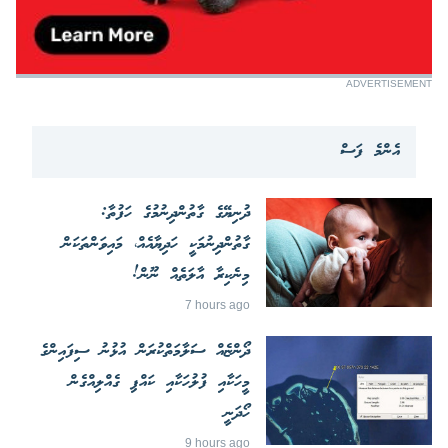
ADVERTISEMENT
އެންމެ ފަސް
ދުނިޔޭގެ ގާތުންދިނުމުގެ ހަފުތާ:
ގާތުންދިނުމަކީ ހަދިޔާއެއް، މައިވަންތަކަން
މިނެކިރާ އާލަތެއް ނޫން!
7 hours ago
ދޯންޏެއް ސަލާމަތްކުރަން އުޅުނު ސިފައިންގެ
މީހަކާއި ފުލުހަކާއި ކައްޕި ގެއްލިއްގެން
ހޯދަނީ
9 hours ago