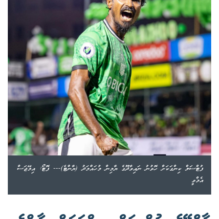
ފުޓްސަލް ކިންގަކަށް ހޮވުނު ނައިވާދޫގެ ޔާމިން މުހައްމަދު (ޔާންޓެ)--- ފޮޓޯ: އިމޭޖަސް
އެމްވީ