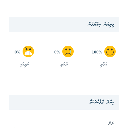
މިލިޔުން ކިޔާލުމުން
0%
0%
100%
އުފާވި
ދެރަވި
ރުޅިއައި
ހިޔާލް ފާޅުކުރައްވާ
ނަން