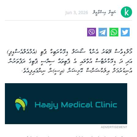
ނަބީލާ އިސްމާޢީލް
Jun 3, 2026
މޯލްޑިވްސް ލޭބަރު އެންޑް ސޯޝަލް ޑިމޮކްރަޓިކް ޕާޓީ (އެމްއެލްއެސްޑީޕީ)
އަދި ދަ ޑިމޮކްރެޓްސް އުވާލައި އެ ޕާޓީތައް ސިޔާސީ ޕާޓީގެ ދަފްތަރުން
އުނިކުރުމަށް އިލެކްޝަންސް ކޮމިޝަން (އީސީ)ން ނިންމައިފިއެވެ.
ADVERTISEMENT