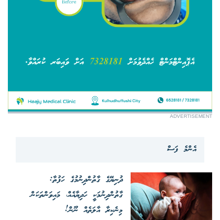
ADVERTISEMENT
އެންމެ ފަސް
ދުނިޔޭގެ ގާތުންދިނުމުގެ ހަފުތާ:
ގާތުންދިނުމަކީ ހަދިޔާއެއް، މައިވަންތަކަން
މިނެކިރާ އާލަތެއް ނޫން!