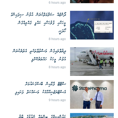
6 hours ago
ދޯންޏެއް ސަލާމަތްކުރަން އުޅުނު ސިފައިންގެ
މީހަކާއި ފުލުހަކާއި ކައްޕި ގެއްލިއްގެން
ހޯދަނީ
8 hours ago
ދިރުވާލައިގެން މަސްތުވާތަކެތި އެތެރެކުރަން
އުޅުނު މީހަކު ހައްޔަރުކޮށްފި
8 hours ago
ސްޓޭޓް ފާމާއިން ބޭސްގެނައުމަށް
އެސްޓްރަޒެނިކާއާއެކު މަސައްކަތް ފަށައިފި
9 hours ago
ކައުންސިލްގެ ބިންތައް ނެގުމުގެ ބާރު