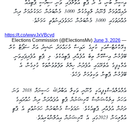
އީސީން ބުނީ، އެ ދެ ޕާޓީ އުވާލާފައި ވަނީ ސިޔާސީ ޕާޓީއެއް
ދެމިއޮތުމަށް ޤާނޫނު ލާޒިމުކުރާ 3،000 މެންބަރުން ހަމަކުރުމަށް ދިން
މުއްދަތުގައި 3،000 މެންބަރުން ހަމަވެފައިނުވާތީ ކަމަށެވެ.
https://t.co/wwvJxVBcyd
June 3, 2026
— Elections Commission (@ElectionsMv)
ޑިމޮކްރެޓްސްއަކީ ކުރީގެ ރައީސް މުހައްމަދު ނަޝީދު އަށް ސަޕޯޓް ކުރާ
ބޭފުޅުން އިސްކޮށް ތިބެ އުފެއްދި ޕާޓީއެކެވެ. މި ޕާޓީ އުފެދިފައިވަނީ
އެމްޑީޕީގެ އެތެރޭގައި އުފެދުނު ހިޔާލު ތަފާތުވުންތަކާ ގުޅިގެން، އެ
ބޭފުޅުން ޕާޓީން ވަކިވުމަށް ފަހެވެ.
އެމްއެލްއެސްޑީޕީއަކީ ގާނޫނީ ވަކީލް އަބްދުﷲ ހަސީނަށް 2018 ވަނަ
އަހަރު އިލެކްޝަންސް ކޮމިޝަނުން ޕާޓީ އުފައްދަން ދިން ހުއްދައިގެ
ދަށުން އުފެއްދި ޕާޓީއެކެވެ. ނަމަވެސް މެންބަރުން ހަމަނުވާތީ އެ ޕާޓީ
އުވާލިކަން 2023ގައި އެ ކޮމިޝަނުން އިއުލާންކުރިއެވެ.