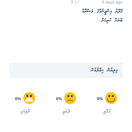
3
5 days ago
ގޭދޮށު އިންޖީނުގޭގެ މަޝްރޫއު
ބާރަށް ކުރިއަށް
މިލިޔުން ކިޔާލުމުން
0%
0%
0%
އުފާވި
ދެރަވި
ރުޅިއައި