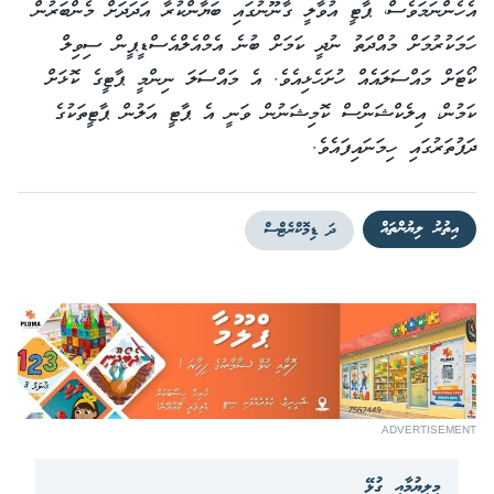
އެހެންނަމަވެސް، ޕާޓީ އުވާލީ ގާނޫނުގައި ބަޔާންކުރާ އަދަދަށް މެންބަރުން
ހަމަކުރުމަށް މުއްދަތު ނުދީ ކަމަށް ބުނެ އެމްއެލްއެސްޑީޕީން ސިވިލް
ކޯޓަށް މައްސަލައެއް ހުށަހެޅިއެވެ. އެ މައްސަލަ ނިންމީ ޕާޓީގެ ކޮޅަށް
ކަމުން، އިލެކްޝަންސް ކޮމިޝަނުން ވަނީ އެ ޕާޓީ އަލުން ޕާޓީތަކުގެ
ދަފުތަރުގައި ހިމަނައިފައެވެ.
އިތުރު ލިޔުންތައް
ދަ ޑިމޮކްރެޓްސް
ADVERTISEMENT
މިލިޔުމާއި ގުޅޭ