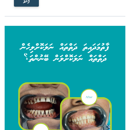
ފޮނުވާ