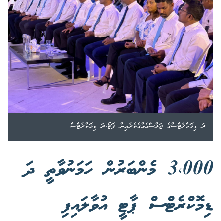
ދަ ޑިމޮކްރެޓްސްގެ ޖަލްސާއެއްގެތެރެއިން--ފޮޓޯ:ދަ ޑިމޮކްރެޓްސް
3،000 މެންބަރުން ހަމަނުވާތީ ދަ
ޑިމޮކްރެޓްސް ޕާޓީ އުވާލައިފި