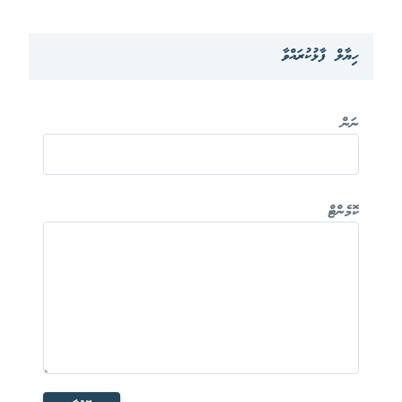
ހިޔާލް ފާޅުކުރައްވާ
ނަން
ކޮމެންޓް