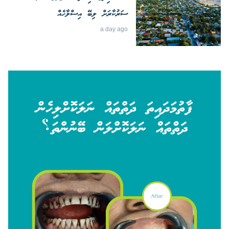
ސަރުކާރަށް ލިބޭ އިސްލާހެއް
a day ago