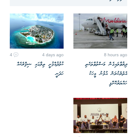
4
4 days ago
8 hours ago
ދިރުވާލައިގެން މަސްތުވާތަކެތި
ކުޅުދުއްފުށީ ތިލާގައި ޝިޕްރެކެއް
އެތެރެކުރަން އުޅުނު މީހަކު
ހަދަނީ
ހައްޔަރުކޮށްފި