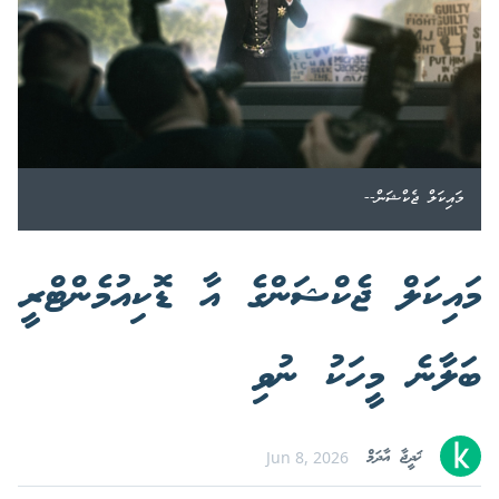
މައިކަލް ޖެކްޝަން--
މައިކަލް ޖެކްޝަންގެ އާ ޑޮކިއުމެންޓްރީ
ބަލާނެ މީހަކު ނުވި
ޚަދީޖާ އާދަމް
Jun 8, 2026