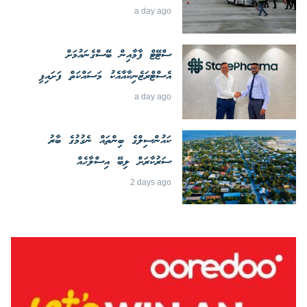
a day ago
ސްޓޭޓް ފާމާއިން ބޭސްގެނައުމަށް
އެސްޓްރަޒެނިކާއާއެކު މަސައްކަތް ފަށައިފި
a day ago
ކައުންސިލްގެ ބިންތައް ނެގުމުގެ ބާރު
ސަރުކާރަށް ލިބޭ އިސްލާހެއް
2 days ago