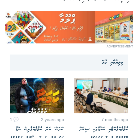
ADVERTISEMENT
މިލިޔުމާއި ގުޅޭ
1
2 years ago
7 months ago
ކުޅުދުއްފުއްޓާއި އައްޑޫގައި ސިނަމާ
'ކަމަނާ' އަށް ކުޅުދުއްފުށިން ބޮޑު