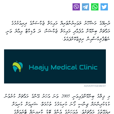
ދުނިޔޭގެ މަޝްހޫރު ލަވަކިޔުންތެރިޔާ މައިކަލް ޖެކްސަންގެ ދިރިއުޅުމުގެ
މައްޗަށް ބިނާކޮށް އުފެއްދި މައިކަލް ޖެކްޝަން: ދަ ވާޑިކްޓް އިއްޔެ ވަނީ
ނެޓްފްލިކްސްއިން ރިލީޒްކޮށްފައެވެ.
ADVERTISEMENT
މި ފިލްމު ބިނާކޮށްފައިވަނީ 2005 ވަނަ އަަހަރު އޭނާގެ މައްޗަށް ކުރެވުނު
ކުޑަކުދިންނަށް ޖިންސީ ގޯނަ ކުރިކަމުގެ ތުހުމަތާ، ޝަރީއަށް ކުރިއަށް
ދިޔަގޮތުގެ މައްޗަށެވެ. އެއަހަރުގެ އެންމެ ބޮޑު ކްރިމިނަލް ޓްރެއަލްގެ