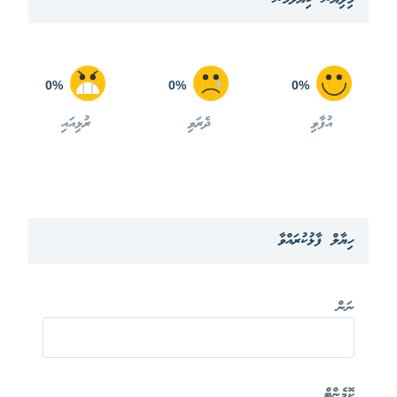
0%
0%
0%
އުފާވި
ދެރަވި
ރުޅިއައި
ހިޔާލް ފާޅުކުރައްވާ
ނަން
ކޮމެންޓް