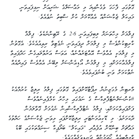
ގޮތުގައި ފާހަގަ ވެގެންދިޔަ މި މައްސަލާގެ ޝަރީއަށް ނިމިފައިވަނީ
މައިކަލް ޖެކްޝަންއާ އެއްކޮޅަށް ކުށް ސާބިތު ނުވެއެވެ.
ފިލްމަށް މިހާތަނަށް ލިބިފައިވަނީ 2.6 ގެ ރޭޓިންނެކެވެ. ފިލްމް
ކްރިޓިކުންވެސް މި ފިލްމަށް ދީފައިވަނީ ނެގެޓިވް ރިވިއުއެކެވެ. އެގޮތުން
މި ފިލްމަކީ އެއްވެސް އޮއްޓަރެއްނެއް، އަވަސް އަރުވާލައިގެން ހަދާފައިވާ
ފިލްމެއްކަމަށާއި މި ފިލްމުން އޯޑިއެންސަށް ލިބޭނެ އެއްވެސް ފައިދާއެއް
ނެތްކަމަށް ވަނީ ބުނެފައިވެއެވެ.
މާރޓިން މެގަޒިނުން ރިޕޯޓްކޮށްފައިވާ ގޮތުގައި ފިލްމު ރިލީޒް ކުރުމާއެކު
#ކެންސަލްނެޓްފްލިކްސް ގެ ނަމުގައި މިހާރު ކެމްޕެއިނެއްވެސް
ފަށާފައިވާކަމަށާއި، ފިލްމު ނެޓްފްލިކްސްއިން ނެގުމަށް ގޮވާލަމުން
ދާކަމަށެވެ. މި ޑޮކިއުމަންޓަރީ ރިލީޒްކޮށްފައި މިވަނީ ޖެކްސަންގެ ހަޔާތުގެ
މައްޗަށް ބިނާކޮށް އުފެއްދި "މައިކަލް" ބަޔޯޕިކް ސިނަމާތަކުގައި ބޮޑު
ކާމިޔާބީއެއް ހޯދަމުންދާ ދަނޑިވަޅެއްގައެވެ.