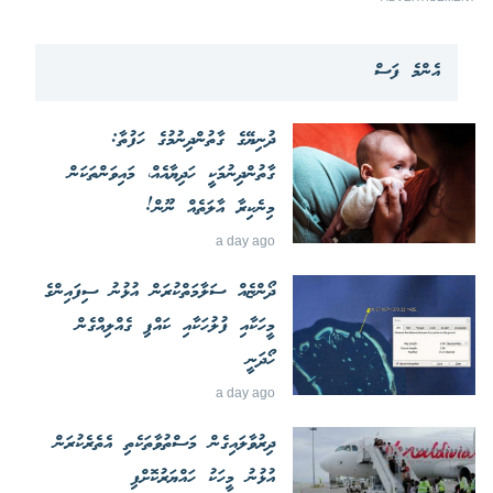
އެންމެ ފަސް
ދުނިޔޭގެ ގާތުންދިނުމުގެ ހަފުތާ:
ގާތުންދިނުމަކީ ހަދިޔާއެއް، މައިވަންތަކަން
މިނެކިރާ އާލަތެއް ނޫން!
a day ago
ދޯންޏެއް ސަލާމަތްކުރަން އުޅުނު ސިފައިންގެ
މީހަކާއި ފުލުހަކާއި ކައްޕި ގެއްލިއްގެން
ހޯދަނީ
a day ago
ދިރުވާލައިގެން މަސްތުވާތަކެތި އެތެރެކުރަން
އުޅުނު މީހަކު ހައްޔަރުކޮށްފި