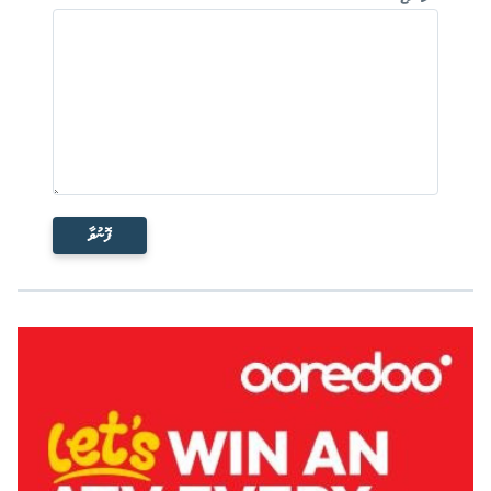
ފޮނުވާ