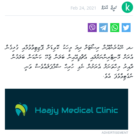
ޚަދީޖާ އާދަމް
Feb 24, 2021
ހދ ނޭކުރެންދޫން ރިސޯޓަށް ދިޔަ މީހަކު ކޮވިޑަށް ޕޮޒިޓިވްވުމާއި ގުޅިގެން
އެރަށް މޮނިޓާރިންނަށްލައި އެޗްޕީއޭއިން ބަލަން ޖެހޭ ކަންކަން ބަލަމުން
ދާއިރު މިހާތަނަށް އެރަށުން ނެގި ހުރިހާ ސާމްޕަލެއްވެސް ވަނީ
ނެގެޓިވްވެފަ އެވެ.
ADVERTISEMENT