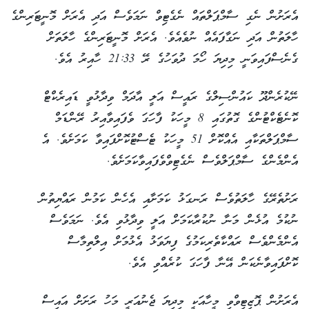
އެރަށުން ނެގި ސާމްޕަލްތައް ނެގެޓިވް ނަމަވެސް އަދި އެރަށް މޮނީޓަރިންގެ
ހާލަތުން އަދި ނަގާފައެއް ނުވެއެވެ. އެރަށް މޮނީޓަރިންގެ ހާލަތަށް
ގެނެސްފައިވަނީ މިދިޔަ ހޯމަ ދުވަހުގެ ރޭ 21:33 ހާއިރު އެވެ.
ނޭކުރެންދޫ ކައުންސިލްގެ ރައީސް އަލީ އާދަމް ވިދާޅުވީ ޑައިރެކްޓް
ކޮނެޓެކްޓުންގެ ގޮތުގައި 8 މީހަކު ފާހަގަ ވެފައިވާއިރު ރޭންޑަމް
ސާމްޕަލްތަކާއި އެއްކޮށް 51 މީހަކު ޓެސްޓުކޮށްފައިވާ ކަމަށެވެ. އެ
އެންމެންގެ ސާމްޕަލްވެސް ނެގެޓިވްވެފައިވާކަމަށެވެ.
ރަށުތެރޭގެ ހާލަތުވެސް ރަނގަޅު ކަމަށާއި އެހެން ކަމުން ރައްޔިތުން
ނުކުމެ އުޅެން މަނާ ނުކުރާކަމަށް އަލީ ވިދާޅުވި އެވެ. ނަމަވެސް
އެންމެންވެސް ރައްކާތެރިކަމުގެ ފިޔަވަޅު އެޅުމަށް އިލްތިމާސް
ކޮށްފައިވާނެކަން އޭނާ ފާހަގަ ކުރެއްވި އެވެ.
އެރަށުން ޕޮޒިޓިވްވި މީހާއަކީ މިދިޔަ ޖެނުއަރީ މަހު ރަށަށް އައިސް