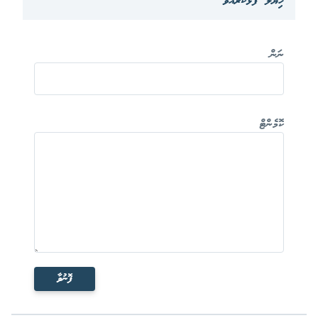
ހިޔާލް ފާޅުކުރައްވާ
ނަން
ކޮމެންޓް
ފޮނުވާ