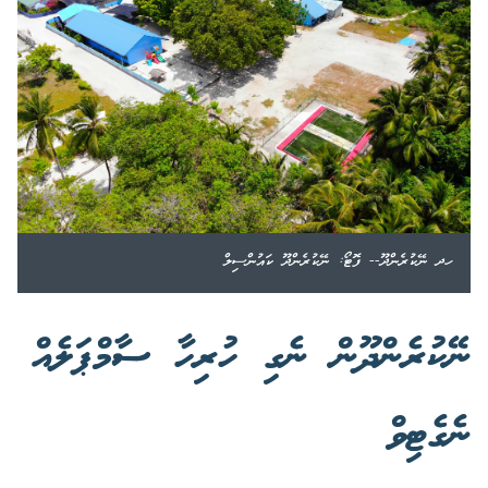
ހދ ނޭކުރެންދޫ-- ފޮޓޯ: ނޭކުރެންދޫ ކައުންސިލް
ނޭކުރެންދޫން ނެގި ހުރިހާ ސާމްޕަލެއް
ނެގެޓިވް