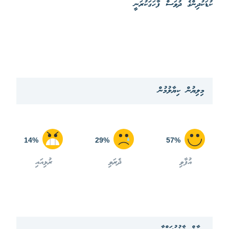
ކުޑަކުދިންގެ ދުވަސް ފާހަގަކުރަނީ
މިލިޔުން ކިޔާލުމުން
14%
29%
57%
އުފާވި
ދެރަވި
ރުޅިއައި