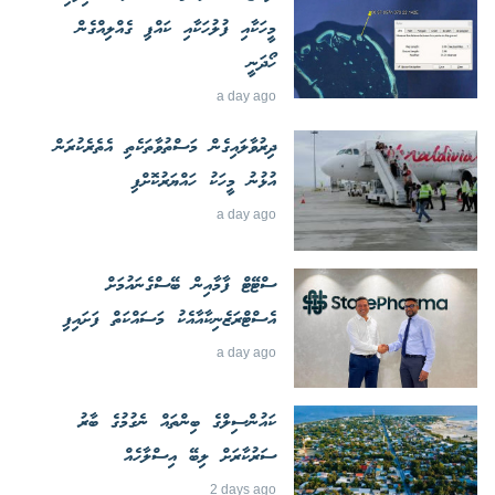
މީހަކާއި ފުލުހަކާއި ކައްޕި ގެއްލިއްގެން
ހޯދަނީ
a day ago
ދިރުވާލައިގެން މަސްތުވާތަކެތި އެތެރެކުރަން
އުޅުނު މީހަކު ހައްޔަރުކޮށްފި
a day ago
ސްޓޭޓް ފާމާއިން ބޭސްގެނައުމަށް
އެސްޓްރަޒެނިކާއާއެކު މަސައްކަތް ފަށައިފި
a day ago
ކައުންސިލްގެ ބިންތައް ނެގުމުގެ ބާރު
ސަރުކާރަށް ލިބޭ އިސްލާހެއް
2 days ago