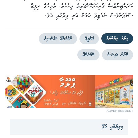
ކަރަންޓީނުވެސް ފުރިހަމަކޮށްފައިވާ މީހެކެވެ. އެމީހާގެ ރިލީޒް
ސާމްޕަލްވެސް ނެގެޓިވް ކަމަށް އަލީ ވިދާޅުވި އެވެ.
އިތުރު ލިޔުންތައް
އެޗްޕީއޭ
ނޭކުރެންދޫ ކައުންސިލް
ކޮރޯނާ ވައިރަސް
ނޭކުރެންދޫ
ADVERTISEMENT
މިލިޔުމާއި ގުޅޭ