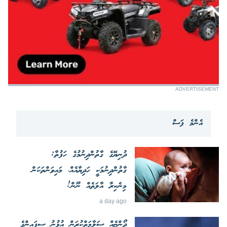
ADVERTISEMENT
އެންމެ ފަސް
ދުނިޔޭގެ ގާތުންދިނުމުގެ ހަފުތާ:
ގާތުންދިނުމަކީ ހަދިޔާއެއް، މައިވަންތަކަން
މިނެކިރާ އާލަތެއް ނޫން!
a day ago
ދޯންޏެއް ސަލާމަތްކުރަން އުޅުނު ސިފައިންގެ