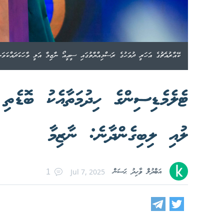
ކޭއާރުއެޗުގެ އަހަރީ ދުވަހުގެ ރަސްމިއްޔާތުގައި ސީއީއޯ ނާޒިމާ އަލީ ވާހަކަދައްކަވަނީ
ޓެލެމެޑިސިންގެ ހިދުމަތާއެކު ބޮޑެތި 
ލުއި ލިބިގެންދާނެ: ނާޒިމާ
އަބްދުލް ވާހިދު ޙަސަން
Jul 7, 2025
1