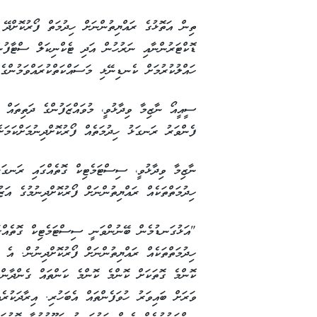
ތިން އަތޮޅުގެ ރައްޔިތުންނަށް ހިދުމަތް ފޯރުކޮށްދޭ
ޑޮކްޓަރުންނާއި ނަރުހުން އަދި ޓެކްނިކަލް ސްޓާފު
ހައްލުކުރުމަށް ކެނޑިނޭޅި މަސައްކަތްކުރައްވަމުންގެ
ސީއީއޯ ނާޒިމާ ވިދާޅުވީ، މުވައްޒަފުންގެ ދަތިތައް 
ފެންވަރު ރަނގަޅު ހިދުމަތެއް ފޯރުކޮށްދިނުމަށްކަމަށެ
ނާޒިމާ ވިދާޅުވީ، ސިސްޓަމެޓިކް ގޮތެއްގައި ރަނގަޅ
ހިދުމަތްތަކެއް ރައްޔިތުންނަށް ފޯރުކޮށްދިނުމުގެ އަޒ
"އަޅުގަނޑުމެން ބޭނުންވަނީ ސިސްޓަމެޓިކް ގޮތެއްގަ
ހިދުމަތްތަކެއް ރައްޔިތުންނަށް ފޯރުކޮށްދިނުން. އެ
ކޮންމެ ގޮތަކަށް ކޮންމެ ކޮންމެ ކަންތައް ގެންދާން
ވަރަށް ބައިވަރު ހުވަފެންތައް އެބަހުރި. އިރާދަކުރެ