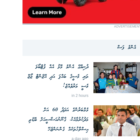
ADVERTISEMEN
އެންމެ ފަސް
ދުނިޔޭގެ އެންމެ މޮޅު އެއް ފުޓްބޯޅަ
ތަރި މެސީގެ ބައްޕަ އަދި އޭޖެންޓް ޖޯޖް
މެސީ މަރުވެއްޖެ!
in 2 hours
މެމްބަރުންގެ އަދަދު 60 އަށް
މަދުކުރުމާއެކު، ގާނޫނުއަސާސީއަށް ބޮޑެތި
އިސްލާހުތަކެއް ގެންނަންޖެހޭ
a day ago