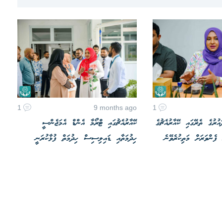
1
9 months ago
1
އުރުގެ ތެރޭގައި ކޭއާރުއެޗުގެ
ކޭއާރުއެޗުގައި ޓްރޯމާ އެންޑް އެމަޖެންސީ
ފެންވަރަށް މަތިކުރެވޭނެ
ހިދުމަތާއި ޑައިލިސިސް ހިދުމަތް ފުޅާކުރަނީ