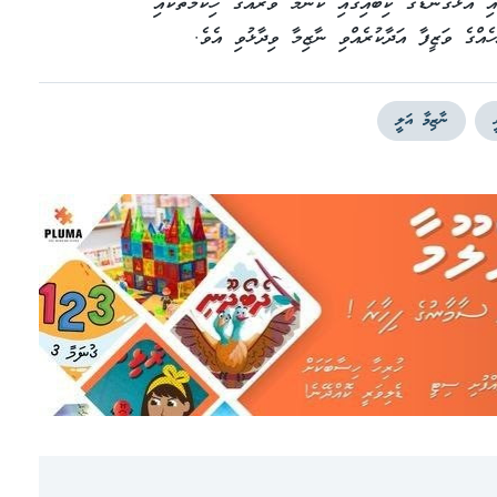
ި އަޅުގަނޑުގެ ކިބައިގައި ކޮންމެ ވަރެއްގެ ހިކުމަތަކާއި
ހެއްގެ ވަޒީފާ އަދާކުރެއްވި ނާޒިމާ ވިދާޅުވި އެވެ.
ނާޒިމާ އަލީ