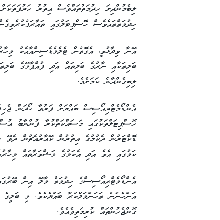
ލިބެމުންދިޔަ ހިދުމަތްތައްވެސް އިތުރު ހަރުފަތަކަށް
ހިދުމަތްތައްވެސް ހޮސްޕިޓަލުގައި ތައާރަފުކުރެވިގެން
އޭނާ ވިދާޅުވީ، އެގޮތުން ޓެލެމެޑެސިންއާއެކު މިހާރު
ބަލިތަކާއި ނާރުގެ ބަލިތައް އަދި ފުއްޕާމޭގެ ބަލިތ
ލިބިގެންދާނެ ކަމަށެވެ.
އެންޑޯމެޓްރިއޯސިސް ބައްޔަށް ފަރުވާ ހޯދަން ޖެހިފ
ހޮސްޕިޓަލްތަކުގައި މަސައްކަތްކުރާ ފުންނާބު އުސް 
ޑޮކްޓަރުން ދެކުމުގެ އިތުރުން ކޭއާރުއެޗުން ދެވޭ ހި
ކަމުގައި އެވެ އަދި އެކަމުގެ މަޝްވަރާތައް މިހާރުވ
އެންޑޯމެޓްރިއޯސިސްގެ ހިދުމަތް މާލޭ އިން ބޭރުގައި
އަންހެނުން ތަހަންމަލްކުރާ ބައްޔެކެވެ. މި ބަލީގެ 
ގޮންޖެހުންތައް ކުރިމަތިވެއެވެ.