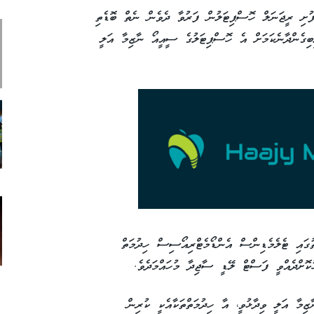
ފުށި ރީޖަނަލް ހޮސްޕިޓަލުން ފަރުވާ ދެވެން ނެތް ބޮޑެތި
ިބިގެންދާނެކަމަށް އެ ހޮސްޕިޓަލުގެ ސީއީއޯ ނާޒިމާ އަލީ
ސްމިއްޔާތުގައި ޓެލެމެޑިންސް އެންޑޯމެޓްރިއޯސިސް ހިދުމަތް
ުކޮށްދެއްވީ ފަސްޓް ލޭޑީ ސާޖިދާ މުހައްމަދެވެ.
ޒިމާ އަލީ ވިދާޅުވީ، އާ ހިދުމަތްތަކާއެކީ ކުރިން