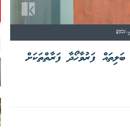
T
--ކޭއޯފޮޓޯ
ބަލިތައް ފަރުވާހޯދާ ފަރާތްތަކަށް