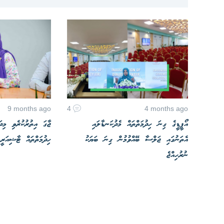
9 months ago
4
4 months ago
އޯޕީޑީގެ ގިނަ ހިދުމަތްތައް މެދުކަނޑާލައި
ޖާގަ އިތުރުކުރެވި މިދަ
އެތަނުގައި ޖަލްސާ ބޭއްވުމުން ގިނަ ބަޔަކު
ހިދުމަތްތައް ޓާޝިއަރީ 
ނުރުހިއްޖެ