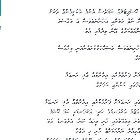
 ހޮސްޕިޓަލެއް ނަމަވެސް އެންމެ އެކަށީގެންވާ ވަރަށް
ން ނެތް ކަމަށާއި އެހެންނަމަވެސް އެ މައްސަލަ
ންދަވާކަމުގެ އޭނާ ވިދާޅުވި އެވެ.
T
ހުރިނަމަވެސް މަސައްކަތްކުރަމުންދަނީ ވިހާވެސް
ވެ.
ަށް ފަރުމާކުރެވި އިމާރާތެއް އެޅި ރަނގަޅު
ުމުގައި ހުންނެވި ކަމަށެވެ.
އި ރަނގަޅަށް ފަރުމާކުރެވި އިމާރާތެއް އެޅި، ރަނގަޅު
 އަޒުމު އަޅުގަނޑުގެ ހުރީ. އަޅުގަނޑަކީ ހަމަ ކޮންމެ
ކަށެ މިމަގާމުގައި ހުރި މީހެއް ނޫން. އަޅުގަނޑު ދެކޭ
އްވިއްޔާ ނަރުހަކަށްވެ ހުރި މި މަގާމު