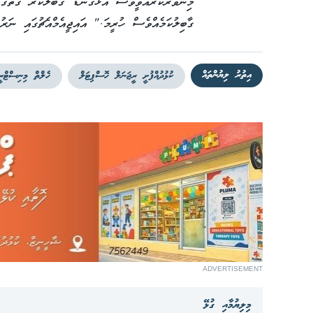
މިންވަރުކުރެއްވީވެސް އަޅުގަނޑު ގަބޫލުކުރާ ގޮތުގައ
ގާބިލުކަމެއްވެސް ހުރީމަ." އައިޖީއެމްއެޗުގައި ނަރު
އިތުރު ލިޔުންތައް
ކުޅުދުއްފުށީ ރީޖަނަލް ހޮސްޕިޓަލް
ހެލްތް މިނިސްޓްރީ
ADVERTISEMENT
މިލިޔުމާއި ގުޅޭ