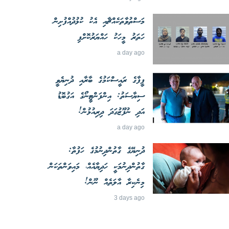
މަސްތުވާތަކެއްޗާއި އެކު ކުޅުދުއްފުށިން
ހަތަރު މީހަކު ހައްޔަރުކޮށްފި
a day ago
ފީފާގެ ރައީސްކަމުގެ ބާރާއި ދުނިޔެވީ
ސިޔާސަތު: އިންފަންޓީނޯގެ އަގުބޮޑު
އަދި ނުފޫޒުގަދަ ދިރިއުޅުން!
a day ago
ދުނިޔޭގެ ގާތުންދިނުމުގެ ހަފުތާ:
ގާތުންދިނުމަކީ ހަދިޔާއެއް، މައިވަންތަކަން
މިނެކިރާ އާލަތެއް ނޫން!
3 days ago