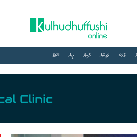
ު
ވާހަކަ
މައިޒާން
ދުނިޔެ
ދީން
ކޮލަމް