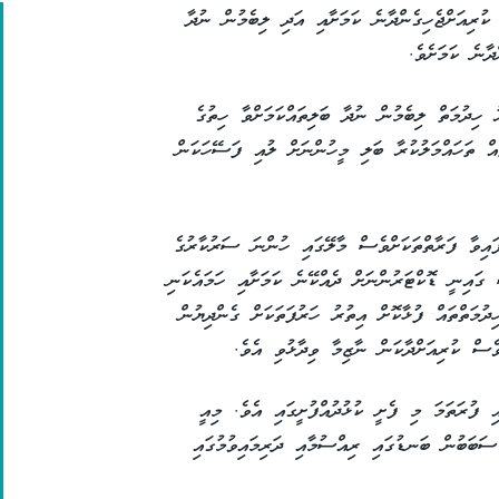
 ކުރިއަށްޖެހިގެންދާނެ ކަމަށާއި އަދި ލިބެމުން ނުދާ
ދާނެ ކަމަށެވެ.
 ހިދުމަތް ލިބެމުން ނުދާ ބަލިތައްކަމަށްވާ ހިތުގެ
ައް ތަހައްމަލުކުރާ ބަލި މީހުންނަށް ލުއި ފަސޭހަކަން
ައިވާ ފަރާތްތަކަށްވެސް މާލޭގައި ހުންނަ ސަރުކާރުގެ
ގައިނީ ޑޮކްޓަރުންނަށް ދެއްކޭނެ ކަމަށާއި ހަމައެކަނި
ދުމަތްތައް ފުޅާކޮށް އިތުރު ހަރުފަތަކަށް ގެންދިޔުން
ެސް ކުރިއަށްދާކަން ނާޒިމާ ވިދާޅުވި އެވެ.
 ފުރަތަމަ މި ފެށީ ކުޅުދުއްފުށީގައި އެވެ. މިއީ
ސަބަބުން ބަނޑުގައި ރިއްސުމާއި ދަރިމައިވުމުގައި