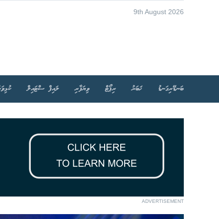
9th August 2026
ބަނޑޭރިގަނޑު
ޚަބަރު
ރިޕޯޓް
ވިޔަފާރި
ލައިފް ސްޓައިލް
ކުޅިވަރ
ADVERTISEMENT