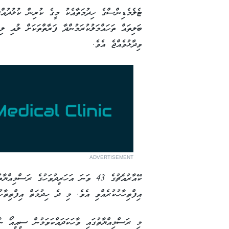
ޓެލެމެޑިންސްގެ ހިދުމަތާއެކު މީގެ ކުރިން ކުޅުދުއް
ބަލިތައް ތަހައްމަލުކުރަމުންދާ ފަރާތްތަކަށް ލުއި ލ
ވިދާޅުވެއްޖެ އެވެ.
ADVERTISEMENT
ކޭއާރުއެޗުގެ 43 ވަނަ އަހަރީދުވަހުގެ ރަ
އިފްތިހާހުކުރެއްވި އެވެ. މި ދެ ހިދުމަތް އިފްތިތާހ
މި ރަސްމިއްޔާތުގައި ވާހަކަދައްކަވަމުން ސީއީއޯ ނާ