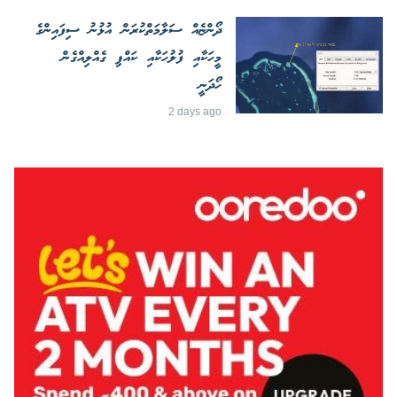
ދޯންޏެއް ސަލާމަތްކުރަން އުޅުނު ސިފައިންގެ
މީހަކާއި ފުލުހަކާއި ކައްޕި ގެއްލިއްގެން
ހޯދަނީ
2 days ago