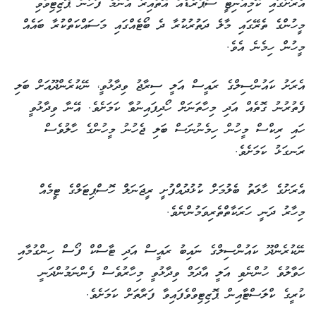
އެރަށުގައި ކޮމިއުނިޓީ ސްޕްރެޑެއް އޮތްއިރު އެންމެ ފަހުން ޕޮޒިޓިވްވި
މީހުންގެ ތެރޭގައި މާލެ ދަތުރުކުރާ ދެ ބޯޓެއްގައި މަސައްކަތްކުރާ ބައެއް
މީހުން ހިމެނެ އެވެ.
އެރަށު ކައުންސިލްގެ ރައީސް އަލީ ސިރާޖު ވިދާޅުވީ، ނޭކުރެންދޫއަށް ބަލި
ފެތުރުނު ގޮތެއް އަދި މިހާތަނަށް ހޯދިފައިނުވާ ކަމަށެވެ. އޭނާ ވިދާޅުވީ
ހައި ރިކްސް މީހުން ހިމެނުނަސް ބަލި ޖެހުނު މީހުންގެ ހާލުވެސް
ރަނގަޅު ކަމަށެވެ.
އެރަށުގެ ހާލަތު ބެލުމަށް ކުޅުދުއްފުށީ ރީޖަނަލް ހޮސްޕިޓަލްގެ ޓީމެއް
މިހާރު ދަނީ ހަރަކާތްތެރިވަމުންނެވެ.
ނޭކުރެންދޫ ކައުންސިލްގެ ނައިބު ރައީސް އަދި ޓާސްކް ފޯސް ހިންގުމާއި
ހަވާލުވެ ހުންނެވި އަލީ އާދަމް ވިދާޅުވީ މިހާރުވެސް ފެންނަމުންދަނީ
ކުރީގެ ކްލަސްޓާއިން ޕޮޒިޓިވްވެފައިވާ ފަރާތަށް ކަމަށެވެ.