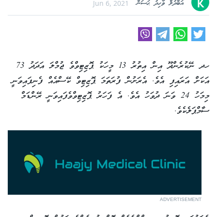
އަބްދުލް ވާހިދު ޙަސަން
Jun 6, 2021
ހދ ނޭކުރެންދޫ އިން އިތުރު 13 މީހަކު ޕޮޒިޓިވްވެ ޖުމްލަ އަދަދު 73
އަކަށް އަރައިފި އެވެ. އެރަށުން ފުރަތަމަ ޕޮޒިޓިވް ކޭސްއެއް ފެނިފައިވަނީ
މިމަހު 24 ވަނަ ދުވަހު އެވެ. އެ ފަހަރު ޕޮޒިޓިވްވެފައިވަނީ ރޭންޑަމް
ސާމްޕަލެކެވެ.
ADVERTISEMENT