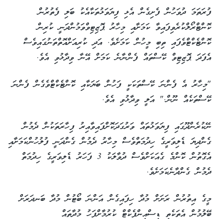
ފުރަތަމަ ދުވަހުން ފެށިގެން އެޅި ފިޔަވަޅުތަކާއެކު ބަލި ފެތުރުން
ކޮންޓްރޯލްކުރެވިފައިވާ ކަމަށާއި މިހާރު ޕޮޒިޓިވްވަމުންދަނީ ކުރިން
ކޮންޓެކްޓްވެފައި ތިބި މީހުން ކަމަށެވެ. އަދި ކުރިއަށްއޮތްތަނުގައިވެސް
އެފަދަ ޕޮޒިޓިވް ކޭސްތައް ފެންނާނެ ކަމަށް އޭނާ ވިދާޅުވި އެވެ.
"މިހާރު އެ ފެންނަ ކޭސްތަކަކީ ފަހުން ބަޔަކާއި ކޮންޓެކްޓްވެގެން ފެންނަ
ކޭސްތަކެއް ނޫން." އަލީ ވިދާޅުވި އެވެ.
ނޭކުރެންދޫގައި ފިޔަވަޅުތައް ވަރުގަދަކޮށްފައިވާއިރު ފިހާރަތަކުން ދެމުން
ގެންދިޔަ ޑެލިވަރީގެ ހިދުމަތްވެސް މިހާރު ދެމުން ގެންދަނީ ފުލުހުންކަމަށާއި
އެގޮތުން ކޮންމެ ގެއަކަށްވެސް ދުވާލަކު 3 ފަހަރު ޑެލިވަރީގެ ހިދުމަތް
ދެމުން ގެންދާނެކަމަށެވެ.
މީގެ އިތުރުން ރަށަށް މުދާ ހިފައިގެން އަންނަ ބޯޓުން މުދާ ބަނދަރަށް
ބޭލުމުން އެތަކެތި ޑިސްއިންފެކްޓް ކުރުމާށްފަހު މުދާތައް