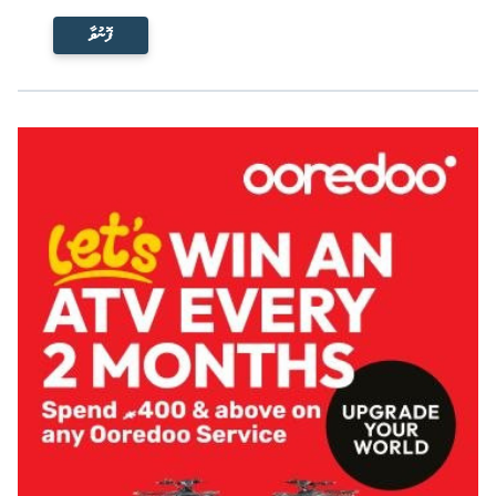
ފޮނުވާ