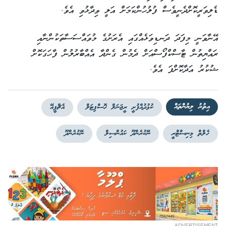
ޑެލިވަރީކޮށްދެނީވެސް ފުލުހުންކަމަށް އަލީ ވިދާޅުވި އެވެ.
އޭނާވަނީ މިފަދަ ދަނޑިވަޅެއްގައި އެރަށުގެ މުވައްސަސާތަކުންނާއި
ރައްޔިތުން ޓާސްކްފޯސްއަށް ދެމުން ގެންދާ އެއްބާރުލުން ފާހަގަކޮށް
ޝުކުރު އަދާކޮށްފަ އެވެ.
އިތުރު ލިޔުންތައް
ކުޅުދުއްފުށީ ރީޖަނަލް ހޮސްޕިޓަލް
އެޗްޕީއޭ
ހެލްތް މިނިސްޓްރީ
ނޭކުރެންދޫ ކައުންސިލް
ނޭކުރެންދޫ
ADVERTISEMENT