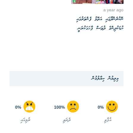
a year ago
ނޭކުރެންދޫގައި އަތޮޅު ފެންވަރުގައި
ކުޑަކުދިންގެ ދުވަސް ފާހަގަކުރަނީ
މިލިޔުން ކިޔާލުމުން
0%
100%
0%
އުފާވި
ދެރަވި
ރުޅިއައި