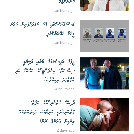
ގެންނަންޖެހޭ
an hour ago
މަސްތުވާތަކެއްޗާއި އެކު ކުޅުދުއްފުށިން ހަތަރު
މީހަކު ހައްޔަރުކޮށްފި
an hour ago
ފީފާގެ ރައީސްކަމުގެ ބާރާއި ދުނިޔެވީ
ސިޔާސަތު: އިންފަންޓީނޯގެ އަގުބޮޑު އަދި
ނުފޫޒުގަދަ ދިރިއުޅުން!
14 hours ago
ދުނިޔޭގެ ގާތުންދިނުމުގެ ހަފުތާ:
ގާތުންދިނުމަކީ ހަދިޔާއެއް، މައިވަންތަކަން
މިނެކިރާ އާލަތެއް ނޫން!
2 days ago