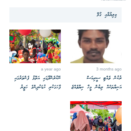
މިލިޔުމާއި ގުޅޭ
a year ago
3 months ago
ރުކުން ވެއްޓި ސީރިއަސް
ނޭކުރެންދޫގައި އަތޮޅު ފެންވަރުގައި
އަނިޔާތަކެއް ލިބުން މީހާ ނިޔާވެއްޖެ
ފާހަގަކުރި ކުޑަކުދިންގެ ހަވީރު