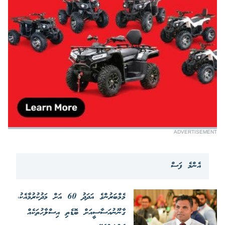
ADVERTISEMENT
އެންމެ ފަސް
މެމްބަރުންގެ އަދަދު 60 އަށް މަދުކުރުމާއެކު،
ގާނޫނުއަސާސީއަށް ބޮޑެތި އިސްލާހުތަކެއް