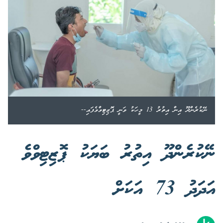
ނޭކުރެންދޫ އިން އިތުރު 13 މީހަކު ވަނީ ޕޮޒިޓިވްވެފައި--
ނޭކުރެންދޫ އިތުރު ބަޔަކު ޕޮޒިޓިވްވެ
އަދަދު 73 އަކަށް