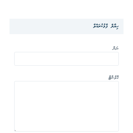
ހިޔާލް ފާޅުކުރައްވާ
ނަން
ކޮމެންޓް