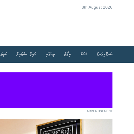
8th August 2026
ބަނޑޭރިގަނޑު
ޚަބަރު
ރިޕޯޓް
ވިޔަފާރި
ލައިފް ސްޓައިލް
ކުޅިވަރ
ADVERTISEMENT