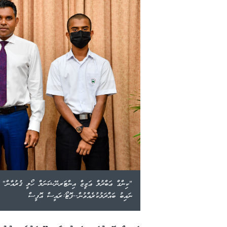
"ކިންގް ޢަބްދުލް ޢަޒީޒް އިންޓަރނޭޝަނަލް ހޯލީ ޤުރުއާން" މު
ނައިބު ބައްދަލުކުރެއްވުން--ފޮޓޯ:ރައީސް އޮފީސް