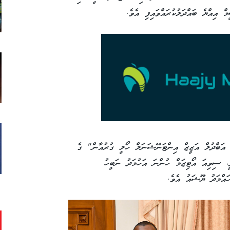
އިއްޔެ ބައްދަލުކުރައްވައިފި އެވެ.
ް "ކިންގް އަބްދުލް އަޒީޒް އިންޓަނޭޝަނަލް ހޯލީ ގުރުއާން" ގެ
ވީ، ސިވިއަ އޯޓިޒަމް ހުންނަ އަހުމަދު ނަބީހު
ހައްމަދު ޔޫޝައު އެވެ.