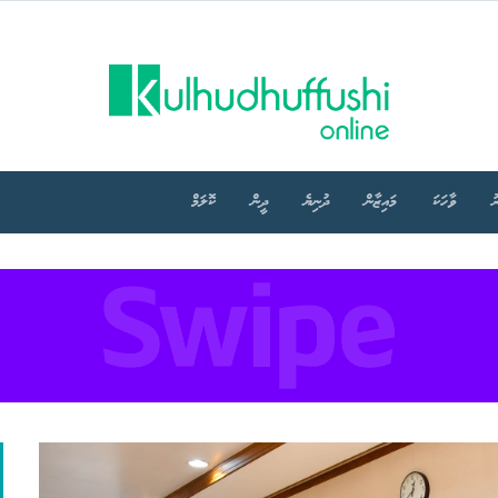
ު
ވާހަކަ
މައިޒާން
ދުނިޔެ
ދީން
ކޮލަމް