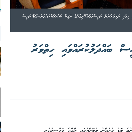
T
ދިވެހި ދަރިވަރުންނާ ރައީސުލްޖުމްހޫރިއްޔާގެ ނައިބު ބައްދަލުކުރެއްވުން--ފޮޓޯ:ރައީސް
ް ބައްދަލުކުރައްވައި ހިތްވަރު
ްމެ ބޮޑު ގުރުއާން މުބާރާތުގައި ރާއްޖެ ތަމްސީލުކުރި