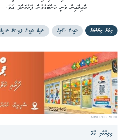
އާއިލާއިން ވަނީ ކަންބޮޑުވުން ފާޅުކޮށްފަ އެވެ.
އިތުރު ލިޔުންތައް
ރައީސް ސޯލިހް
ނައިބު ރައީސް ފައިސަލް ނަސީމް
ADVERTISEMENT
މިލިޔުމާއި ގުޅޭ