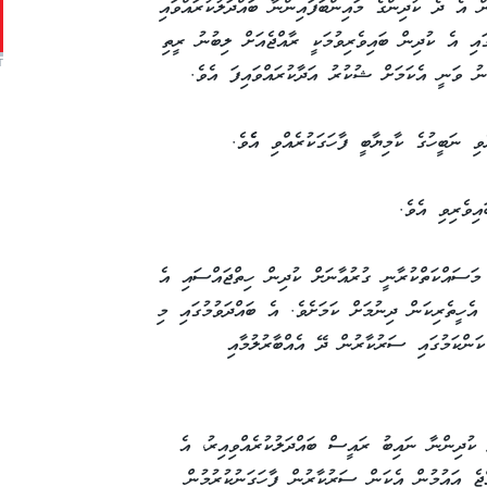
 އެ ދެ ކުދިންގެ މައިންބަފައިންނާ ބައްދަލުކުރައްވައި
އި އެ ކުދިން ބައިވެރިވުމަކީ ރާއްޖެއަށް ލިބުނު ރީތި
T
ނު ވަނީ އެކަމަށް ޝުކުރު އަދާކުރައްވައިފަ އެވެ.
ި ނަބީހުގެ ކާމިޔާބީ ފާހަގަކުރެއްވި އެެވެ.
ަސައްކަތްކުރާނީ ގުރުއާނަށް ކުދިން ހިތްޖައްސައި އެ
ެހީތެރިކަން ދިނުމަށް ކަމަށެވެ. އެ ބައްދަވުމުގައި މި
ަންކަމުގައި ސަރުކާރުން ދޭ އެއްބާރުލުމާއި
ކުދިންނާ ނައިބު ރައީސް ބައްދަލުކުރެއްވިއިރު، އެ
ްޖެ އައުމުން އެކަން ސަރުކާރުން ފާހަގަނުކުރުމުން