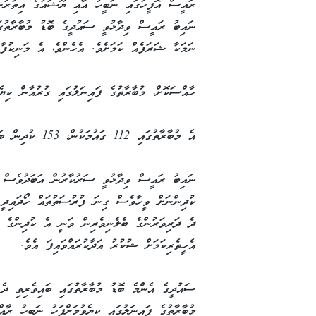
ރައީސް އޮފީހުގައި ނަބީހު އާއި ޔޫޝައުގެ އިތުރުން
ނައިބު ރައީސް ވިދާޅުވީ ސައުދީގެ ބޮޑު މުބާރާތުގަ
ނަމަކާ ޝަރަފެއް ކަމަށެވެ. އެހެންވެ، އެ މަނިކުފާ
ހާއްސަކޮށް، މުބާރާތުގެ ފައިނަލުގައި ގުރުއާން ކިޔެވ
އެ މުބާރާތުގައި 112 ގައުމަކުން، 153 ކުދިން ބައިވެރިވި އެވެ.
ނައިބު ރައީސް ވިދާޅުވީ ސަރުކާރުން އަބަދުވެސް މ
ކުދިންނަށް ވީހާވެސް ގިނަ ފުރުސަތުތައް ހޯދައިދީ އ
ދެ ދަރިވަރުންގެ ބެލެނިވެރިން ވަނީ އެ ކުދިންގެ ކ
އެހީތެރިކަމަށް ޝުކުރު އަދާކުރައްވައިފަ އެވެ.
ސައުދީގެ އެންމެ ބޮޑު މުބާރާތުގައި ބައިވެރިވި ދެ 
މުބާރާތުގެ ފައިނަލުގައި ކިޔެވުމަށްފަހު ނަބީހު ރާއ