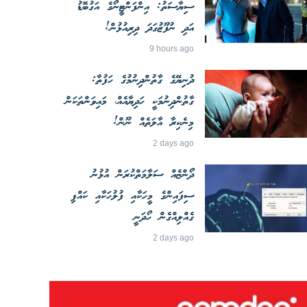
ސިޔާސަތު: އިންފަންޓީނޯގެ އަގުބޮޑު
އަދި ނުފޫޒުގަދަ ދިރިއުޅުން!
9 hours ago
ދުނިޔޭގެ ގާތުންދިނުމުގެ ހަފުތާ:
ގާތުންދިނުމަކީ ހަދިޔާއެއް، މައިވަންތަކަން
މިނެކިރާ އާލަތެއް ނޫން!
2 days ago
ދޯންޏެއް ސަލާމަތްކުރަން އުޅުނު
ސިފައިންގެ މީހަކާއި ފުލުހަކާއި ކައްޕި
ގެއްލިއްގެން ހޯދަނީ
2 days ago