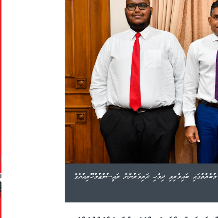
ބާރާތުގައި ބައިވެރިވި ދިވެހި ދަރިވަރުންނާ ރައީސުލްޖުމްހޫރިއްޔާގެ