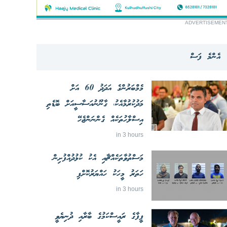
ADVERTISEMEN
އެންމެ ފަސް
މެމްބަރުންގެ އަދަދު 60 އަށް
މަދުކުރުމާއެކު، ގާނޫނުއަސާސީއަށް ބޮޑެތި
އިސްލާހުތަކެއް ގެންނަންޖެހޭ
in 3 hours
މަސްތުވާތަކެއްޗާއި އެކު ކުޅުދުއްފުށިން
ހަތަރު މީހަކު ހައްޔަރުކޮށްފި
in 3 hours
ފީފާގެ ރައީސްކަމުގެ ބާރާއި ދުނިޔެވީ