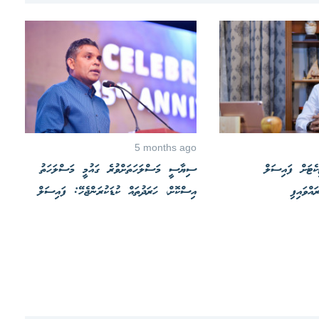
5 months ago
ކެޓަށް ފައިސަލް
ސިޔާސީ މަސްލަހަތަށްވުރެ ގައުމީ މަސްލަހަތު
އްވައިފި
އިސްކޮށް، ހަރަދުތައް ކުޑަކުރަންޖެހޭ: ފައިސަލް