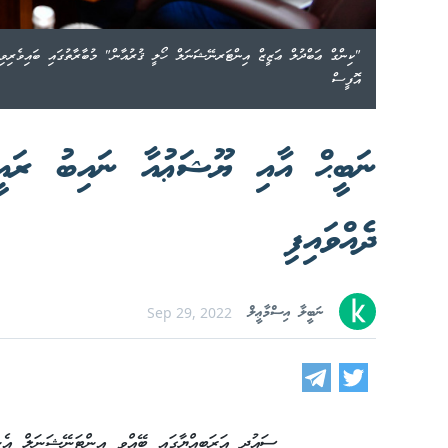
"ކިންގް ޢަބްދުލް ޢަޒީޒް އިންޓަރނޭޝަނަލް ހޯލީ ޤުރުއާން" މުބާރާތުގައި ބައިވެރިވި 
އޮފީސް
ނަބީޙް އާއި ޔޫޝަޢުއާ ނައިބު ރައީސ
ދެއްވައިފި
ނަބީލާ އިސްމާޢީލް
Sep 29, 2022
ސައުދީ އަރަބިއްޔާގައި ބޭއްވި އިންޓަނޭޝަނަލް އެނ