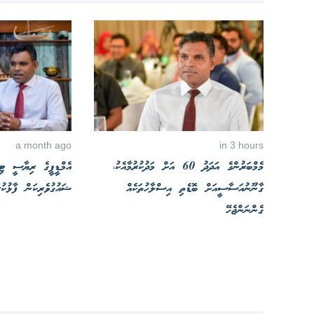
a month ago
in 3 hours
މެމްބަރުންގެ އަދަދު 60 އަށް މަދުކުރުމާއެކު،
އެމްޑީޕީގެ ރިޔާސީ ޓި
ގާނޫނުއަސާސީއަށް ބޮޑެތި އިސްލާހުތަކެއް
ޝައުގުވެރިކަން ފާޅުކުރަ
ގެންނަންޖެހޭ