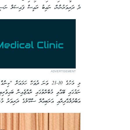
ދެ ދަރިވަރުންނާ، ނައިބު ރައީސް ފައިސަލް ނަސީމް 
ADVERTISEMENT
މި މަހުގެ 10-21 ވަނަ ދުވަހާ ހަމައަށ
ނަމުގައި ބޭއްވި މުބާރާތުގައި ރާއްޖެއިން ބައިވެރި
އަބްދުލްގާދިރާއި އަރަބިއްޔާ ސްކޫލުގެ ދަރިވަރު މު