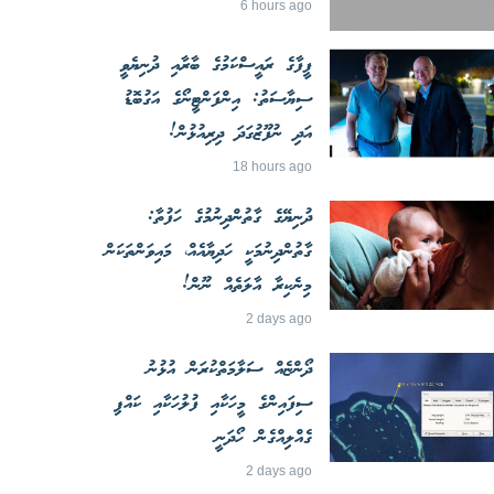
6 hours ago
ފީފާގެ ރައީސްކަމުގެ ބާރާއި ދުނިޔެވީ
ސިޔާސަތު: އިންފަންޓީނޯގެ އަގުބޮޑު
އަދި ނުފޫޒުގަދަ ދިރިއުޅުން!
18 hours ago
ދުނިޔޭގެ ގާތުންދިނުމުގެ ހަފުތާ:
ގާތުންދިނުމަކީ ހަދިޔާއެއް، މައިވަންތަކަން
މިނެކިރާ އާލަތެއް ނޫން!
2 days ago
ދޯންޏެއް ސަލާމަތްކުރަން އުޅުނު
ސިފައިންގެ މީހަކާއި ފުލުހަކާއި ކައްޕި
ގެއްލިއްގެން ހޯދަނީ
2 days ago