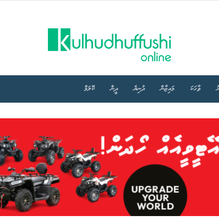
ު
ވާހަކަ
މައިޒާން
ދުނިޔެ
ދީން
ކޮލަމް