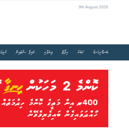
9th August 2026
ބަނޑޭރިގަނޑު
ޚަބަރު
ރިޕޯޓް
ވިޔަފާރި
ލައިފް ސްޓައިލް
ކުޅިވަރ