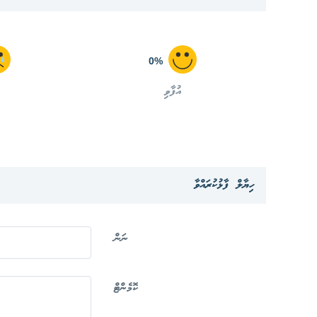
0%
އުފާވި
ހިޔާލް ފާޅުކުރައްވާ
ނަން
ކޮމެންޓް