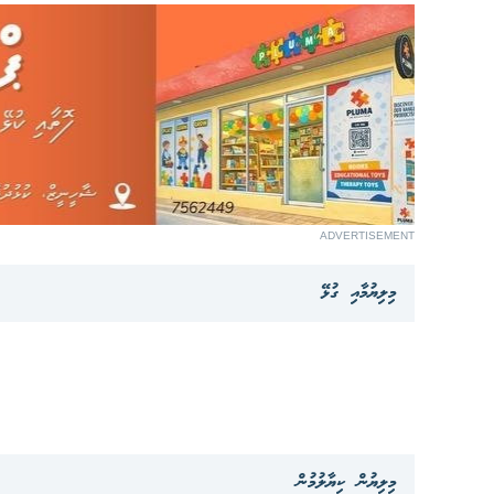
ADVERTISEMENT
މިލިޔުމާއި ގުޅޭ
މިލިޔުން ކިޔާލުމުން