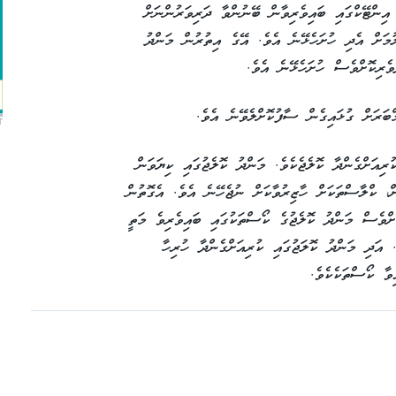
 އިންޓޭކްގައި ބައިވެރިވާން ބޭނުންވާ ދަރިވަރުންނަށް
ލުމަށް އެދި ހުށަހެޅޭނެ އެވެ. އޭގެ އިތުރުން މަންދު
T
ރިއަށްގެންދާ ކޮލެޖެކެވެ. މަންދު ކޮލެޖުގައި ކިޔަވަން
ް، ކްލާސްތަކަށް ހާޒިރުވާކަށް ނުޖެހޭނެ އެވެ. އެގޮތުން
ށްވެސް މަންދު ކޮލެޖުގެ ކޯސްތަކުގައި ބައިވެރިވެ މަތީ
އަދި މަންދު ކޮލަޖުގައި ކުރިއަށްގެންދާ ހުރިހާ
ވާ ކޯސްތަކެކެވެ.