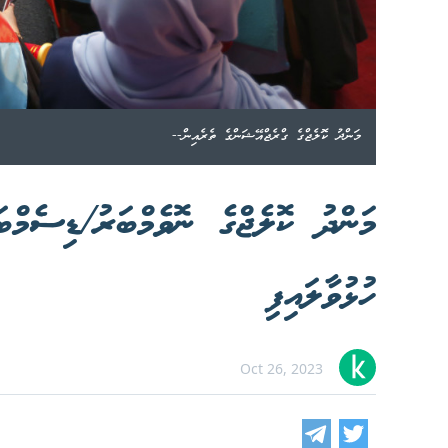
މަންދު ކޮލެޖްގެ ގްރެޖްއޭޝަންގެ ތެރެއިން--
މަންދު ކޮލެޖްގެ ނޮވެމްބަރު/ޑިސެމްބ
ހުޅުވާލައިފި
Oct 26, 2023