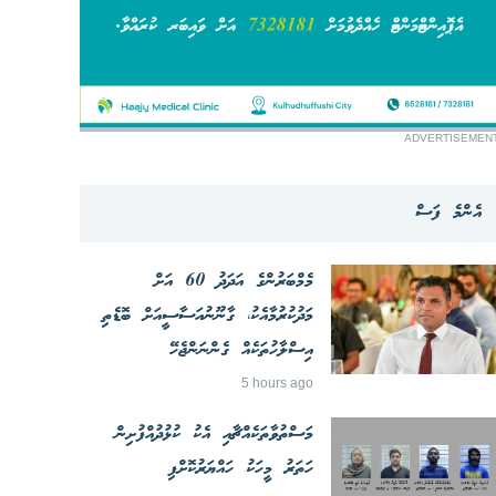
ADVERTISEMEN
އެންމެ ފަސް
މެމްބަރުންގެ އަދަދު 60 އަށް
މަދުކުރުމާއެކު، ގާނޫނުއަސާސީއަށް ބޮޑެތި
އިސްލާހުތަކެއް ގެންނަންޖެހޭ
5 hours ago
މަސްތުވާތަކެއްޗާއި އެކު ކުޅުދުއްފުށިން
ހަތަރު މީހަކު ހައްޔަރުކޮށްފި