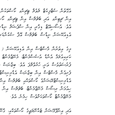
އެގޮތުން ސެޓްފިކެޓް ލެވެލް ޓީޗިންގ ކޯސްތަކުން 
އިން ޗީޓިންގ އަދި ބެޗެލާސް އިން ޓީޗިންގ ކޯސްތަ
އެވެ. އެސޯސިއޭޓް ޑިގްރީ އިން ސްޕެޝަލް ނީޑް
އެޑިއުކޭޝަން ނީޑްސް، ބެޗެލާސް އޮފް ސެކެންޑަރީ
މީގެ އިތުރުން މާސްޓާސް އިން އެޑިއުކޭޝަން ( 
ކަރިކިއުލަމް އެންޑް އެސެސްމެންޓް، މެނޭޖްމެންޓް 
ފުރުސަތުވެސް ވަނީ ހުޅުވާލާފަ އެވެ. ބިޒްނަސް މެ
ފެށިގެން މާސްޓާސް އިން ބިޒްނަސް އެޑްމިނިސްޓް
އެޑްމިނިސްޓްރޭޝަންގެ ކޯސްތަކާއި ބެޗެލާސް އިން
ހިއުމަން ރިސޯސް މެނޭޖްމެންޓް، ބެޗެލާސް އިން 
މެނޭޖްމެންޓް ކޯސްތަކަށްވެސް ހިމެނެ އެވެ.
އަދި އިންފޮމޭޝަން ޓެކްނޮލަޖީގެ ކޯސްތަކާއި، ގާނޫ