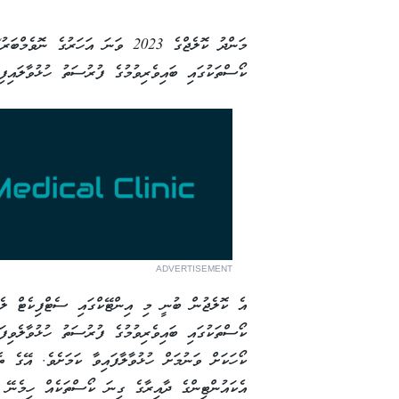
މަންދު ކޮލެޖްގެ 2023 ވަނަ އަހަރުގެ
ކޯސްތަކުގައި ބައިވެރިވުމުގެ ފުރުސަތު ހުޅުވާލައިފި
ADVERTISEMENT
އެ ކޮލެޖުން ބުނީ މި އިންޓޭކްގައި ސެޓްފިކެޓް ލެ
ކޯހަކަށް ވަނުމަށް ހުޅުވާލާފައިވާ ކަމަށެވެ. އޭގެ
އެކައުންޓިންގެ ދާއިރާގެ ގިނަ ކޯސްތަކެއް ހިމެނޭ ކ