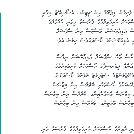
ފެށިގެން ޑިޕްލޮމާ އިން ޗީޓިންގ، އެސޯސިއޭޓް ޑިގްރީ
ކަށް ކުރިމަތިލުމުގެ ފުރުސަތު މިވަނީ ހުޅުވާލާފަ
ސް އެޑިއުކޭޝަން، މާސްޓާސް އިން ސްޕެޝަލް
 އެޑިއުކޭޝަންގެ ކޯސްތައްވެސް ހިމެނެ އެވެ.
ކޯސް ވޯކް، ސްޕެޝަލް އެޑިއުކޭޝަން ނީޑްސް،
އެންޑް ލީޑަރޝިޕްގެ ކޯސްތަކަށް ކުރިމަތިލުމުގެ
ނޭޖްމެންޓްގެ ސެޓްފިކެޓް ލެވެލްގެ ކޯސްތަކުން
ރޭޝަންގެ ކޯސްތަކާއި ބެޗެލާސް އިން ބިޒްނަސް
 ބިޒްނަސް އެކައުންޓިންގ، ބެޗެލާސް އިން ބިޒްނަސް
ބިޒްނަސް މާކެޓިންގ، ބެޗެލާސް އިން ބިޒްނަސް
ނީ ދާއިރާގެ ކޯސްތަކަށް ކުރިމަތިލުމުގެ ފުރުސަތު ވަނީ