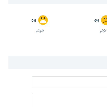
0%
0%
ދެރަވި
ރުޅިއައި