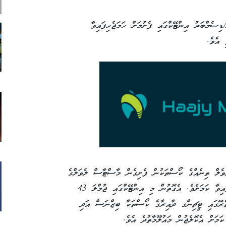
 ނޮވެމްބަރު/ޑިސެމްބަރު އިންޓޭކްގައި ފެށުމަށް ހަމަޖެހިފައިވާ
 އެވެ.
ވެލް ތިނެއްގެ ކޯސްތަކުން ފެށިގެން މާސްޓާސް ލެވަލްގެ
ކޯސްތަކުގައި ބައިވެރިވުމުގެ ފުރުސަތު ހުޅުވާލެވިފައިވާ ކަމަށެވެ. އެގޮތުން މި އިންޓޭކްގައި ޖުމްލަ 43
 ތެރޭގައި ޓީޗިންގ ދާއިރާގެ ކޯސްތަކާ ބިޒްނަސް އަދި
ަމަށް އެކޮލެޖުން މައުލޫމާތުދެ އެވެ.