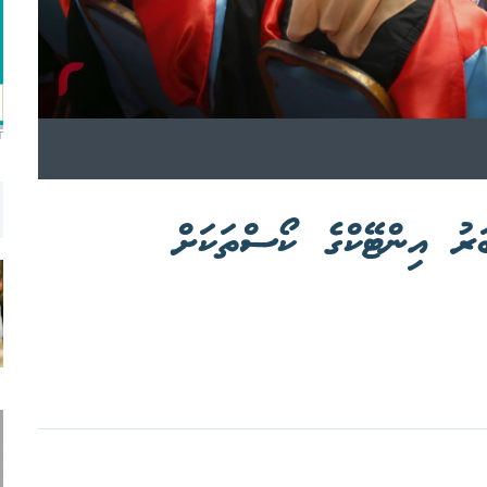
T
ަރު އިންޓޭކްގެ ކޯސްތަކަށް