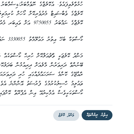
ހުޅުވާލެވިފައެވެ. އެކޮލެޖްގެ ނޮވެމްބަރު/ޑިސެމްބަރު
ކޮލެޖްގެ ވެބްސައިޓް މެދުވެރިކޮށް ކޯހަށް ކުރިމަތި
ކޮލެޖްގެ ނަމްބަރު 9750055 އަށް ވައިބަރ މެދުވެރިކޮށްވެސް ހުށަހެޅޭނެ އެވެ.
ކޯސްތަކާ ބެހޭ އިތުރު މައުލޫމާތު 3330055 ނަމްބަރަށް ގުޅައިގެން ސާފުކޮށްލެވޭނެ އެވެ.
މަންދު ކޮލެޖަކީ ވާޗުއަލްކޮށް ހުރިހާ ކޯސްތަކެއް ކު
ބޭނުންވާ ދަރިވަރުން މާލެއަށް ދިރިއުޅުން ބަދަލުކޮށ
ރާއްޖޭގެ ކޮންމެ ސަރަހައްދެއްގައި ހުރި ދަރިވަރަކަ
ތައުލީމު ހާސިލުކުރުމުގެ ފުރުސަތު އޮންނާނެ އެވެ. 
ކޯސްތަކަކީވެސް އެމްކިޔުއޭ އިން އެޕްރޫވް ކޮށްފައި
އިތުރު ލިޔުންތައް
މަންދު ކޮލެޖު