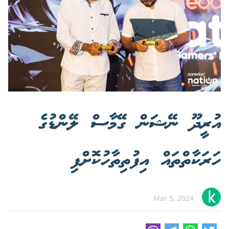
އުރީދޫ ނޭޝަން ގޭމާސް ލޭންޑުގެ
ހަރަކާތްތައް އިފުތިތާހުކޮށްފި
Mar 5, 2024