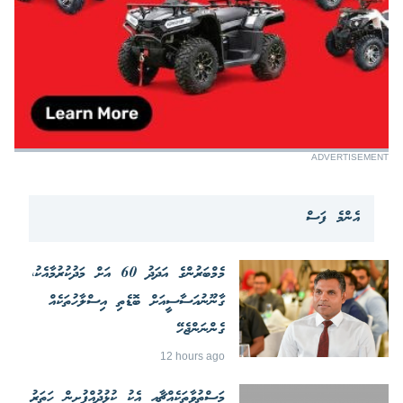
ADVERTISEMENT
އެންމެ ފަސް
މެމްބަރުންގެ އަދަދު 60 އަށް މަދުކުރުމާއެކު،
ގާނޫނުއަސާސީއަށް ބޮޑެތި އިސްލާހުތަކެއް
ގެންނަންޖެހޭ
12 hours ago
މަސްތުވާތަކެއްޗާއި އެކު ކުޅުދުއްފުށިން ހަތަރު