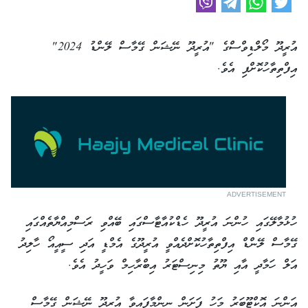
އުރީދޫ މޯލްޑިވްސްގެ "އުރީދޫ ނޭޝަން ގޭމާސް ލޭންޑު 2024"
އިފްތިތާހުކޮށްފި އެވެ.
ADVERTISEMENT
ހުޅުމާލޭގައި ހުންނަ އުރީދޫ ހެޑްކުއާޓާސްގައި ބޭއްވި ރަސްމިއްޔާތެއްގައި
ގޭމާސް ލޭންޑް އިފްތިތާހުކޮށްދެއްވީ އުރީދޫގެ އެމްޑީ އަދި ސީއީއޯ ހާލިދު
އަލް ހަމާދީ އާއި ޔޫތު މިނިސްޓަރު އިބްރާހިމް ވަހީދު އެވެ.
އަންނަ އޮކްޓޫބަރު މަހު ފަށަން ނިންމާފައިވާ އުރީދޫ ނޭޝަން ގޭމާސް