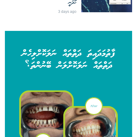
ހޯދަނީ
3 days ago