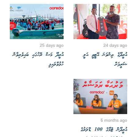
25 days ago
24 days ago
އުރީދޫގެ ތިންވަނަ އޭޓީވީ އަލީ
އުރީދޫ މަސް ރޭހުގައި ބައިވެރިވާން
ޝަރީފަށް
ހުޅުވާލައިފި
6 months ago
އުރީދޫން ޓެމޫގެ 100 ޑޮލަރުގެ