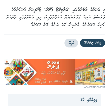
މި އަހަރުގެ މުބާރާތުގައި "އަލްޓިމޭޓް ޕްލޭޔާ" ޓްރޮފީއަށް ވާދަކުރުމުގެ
ފުރުސަތު ހުރިހާ ގޭމަރުންނަށް ހުޅުވާލެވޭއިރު، މިއީ މުބާރާތުގައި ވާދަކުރާ
ހުރިހާ ގޭމަރުންގެ ތެރެއިން ހޮވާ އެންމެ މޮޅު ގޭމަރެވެ.
އިތުރު ލިޔުންތައް
އުރީދޫ
ADVERTISEMENT
މިލިޔުމާއި ގުޅޭ