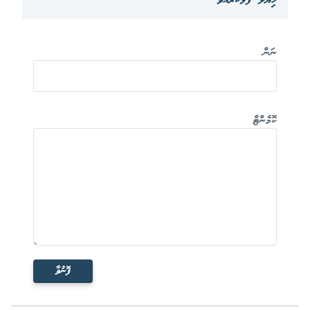
ހިޔާލް ފާޅުކުރައްވާ
ނަން
ކޮމެންޓް
ފޮނުވާ