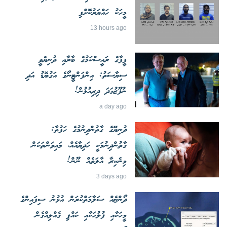
މީހަކު ހައްޔަރުކޮށްފި
13 hours ago
ފީފާގެ ރައީސްކަމުގެ ބާރާއި ދުނިޔެވީ
ސިޔާސަތު: އިންފަންޓީނޯގެ އަގުބޮޑު އަދި
ނުފޫޒުގަދަ ދިރިއުޅުން!
a day ago
ދުނިޔޭގެ ގާތުންދިނުމުގެ ހަފުތާ:
ގާތުންދިނުމަކީ ހަދިޔާއެއް، މައިވަންތަކަން
މިނެކިރާ އާލަތެއް ނޫން!
3 days ago
ދޯންޏެއް ސަލާމަތްކުރަން އުޅުނު ސިފައިންގެ
މީހަކާއި ފުލުހަކާއި ކައްޕި ގެއްލިއްގެން