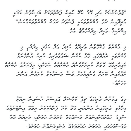
"ޒުވާނުންނަށް އަދި ގޭމު ކުޅޭ ހުރިހާ ފަރާތްތަކަށް ޔަގީންވާނެ ކަމަކީ
އުރީދޫއިން ރާވާ މުބާރާތްތަކަކީ ފެންވަރު ރަގަޅު މުބާރާތްތަކެއްކަން،"
އިބްރާހިމް ވަހީދު ވިދާޅުވެއްޖެ އެވެ.
މި މުބާރާތާ ގުޅޭގޮތުން އުރީދޫގެ ހާލިދު އަލް ހަމާދީ ވިދާޅުވީ މި
މުބާރާތަކީ ރާއްޖޭގައި ގޭމު ކުޅެން ޝައުގުވެރިވާ ހުރިހާ އެންމެނަށް
ބައިވެރިވެވޭ ގޮތަށް ކުރިޔަށްގެންދާ މުބާރާތެއް ކަމަށާއި، މިފަހަރުގެ މުބާރާތް
ރާއްޖެއިން ބޭރަށް ގެންދިޔުމަށް ވެސް މަސައްކަތް ކުރަމުން އަންނަ
ކަމަށެވެ.
މީގެ އިތުރުން އުރީދޫގެ ޗީފް ކޮމާޝަލް އޮފިސަރު ހުސެއިން ނިޔާޒް
ވިދާޅުވީ އުރީދޫއިން އަންނަނީ ގޭމް ކުޅޭ ފަރާތްތަކަށް ދިމާވާ އިންޓަނެޓުގެ
ސްޕީޑު ހައްލުކޮށްދިނުމަށް މަސައްކަތް ކުރަމުން ކަމަށާއި، ކުރިޔަށް އޮތް
ދުވަސްތަކުގައި އެކަމަށް ހައްލުތަކެއް ގެނެވިގެންދާނެ ކަމަށެވެ.