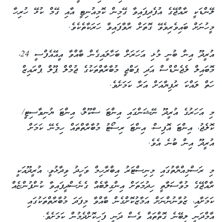
ލޭންޑަކީ ރާއްޖޭގެ އުފެދިފައިވާ ގޭމިން ކޮމިއުނިޓީ އާއި ގޭމް ކުޅޭ ހުރިހާ
މީހުނަށް ބައިވެރިވެވޭ ގޮތަށް ރާވާފައިވާ ހަރަކާތެކެވެ.
އުރީދޫ އިން ބުނީ މުޅި އަހަރަށް ބަހާލައިގެން ބާއްވާ އީއޭއެފްސީ 24،
މޮބައިލް ލެޖެންޑްސް އަދި ޕަބްޖީ މުބާރާތްތަކުގެ ޖުމްލް ޕޫލް ޕްރައިޒް
ހަތް ލައްކަ ރުފިޔާއަށް އަރާ ކަމަށެވެ.
މި އަހަރުގެ އުރީދޫ ނޭޝަންގައި އިންޓަ ސްކޫލް، އިންޓަ ޔުނިވާސިޓީ/
ކޮލެޖު، އިންޓަ އޮފިސް، އިންޓަ ރިސޯޓު މުބާރާތްތައް ހިމެނޭ ކަމަށް
އުރީދޫ އިން ބުނެ އެވެ.
މި ރަސްމިއްޔާތުގައި މިނިސްޓަރު އިބްރާހިމް ވަހީދު ވިދާޅުވީ، އުރީދޫއަކީ
ރާއްޖޭގެ މުވާސަލާތީ ހިދުމަތަށް އިންގިލާބެއް ގެނެސްދީފައިވާ ކުންފުންޏެއް
ކަމަށާއި، ޒުވާނުންނަށް އަމާޒުކޮށްގެން ބާއްވާ މިފަދަ މުބާރާތްތަކުގައި
އާމްދަނީ ލިބޭނެ ގޮތްތައް ވެސް ދަނީ ފަހިކޮށްދެމުން ކަމަށެވެ.