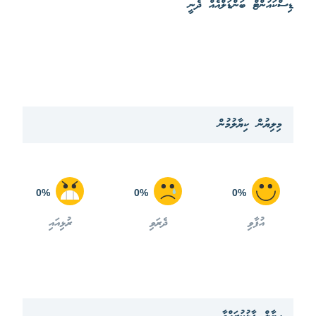
ޑިސްކައުންޓް ބަންޑަލްއެއް ދެނީ
މިލިޔުން ކިޔާލުމުން
0%
0%
0%
އުފާވި
ދެރަވި
ރުޅިއައި