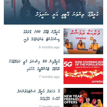
އުރީދޫގެ ތިންވަނަ އޭޓީވީ އަލީ ޝަރީފަށް
އުރީދޫން ޓެމޫގެ 100 ޑޮލަރުގެ
ޑިސްކައުންޓް ބަންޑަލްއެއް ދެނީ
6 months ago
އުރީދޫއިން 80 އިންސަތަ 5ޖީ ކަވަރޭޖާއެކު
ރާއްޖޭގެ ޓެކްނޮލޮޖީގެ އުހުގައި
7 months ago
އާ އަހަރަށް އުރީދޫ ކަސްޓަމަރުންނަށް
ހާއްސަ އޮފާތަކެއް
7 months ago