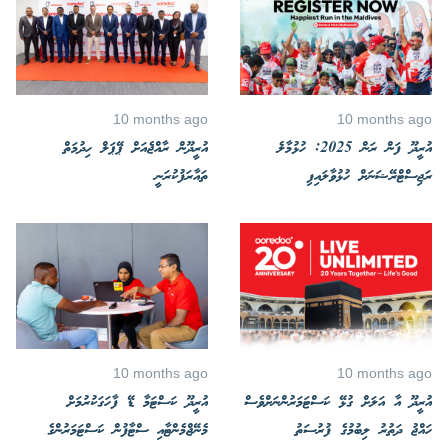
10 months ago
10 months ago
އުރީދޫ ފަން ރަން 2025: ހުޅުމާލެ
އުރީދޫން ރާއްޖެއަށް ޕޭޕަލް ހިދުމަތް
ރަޖިސްޓްރޭޝަނަށް ހުޅުވާލައިފި
ތައާރަފުކުރަނީ
10 months ago
10 months ago
އުރީދޫ އާ އަލަށް ގުޅޭ ކަސްޓަމަރުންނަށްވެސް
އުރީދޫ ކަސްޓަމާ ޑޭ ފާހަގަކުރުމަށް
ހައްޖު ދަތުރު ލިބުމުގެ ފުރުސަތު
މެނޭޖްމެންޓާއި ސްޓާފުން ކަސްޓަމަރުންގެ