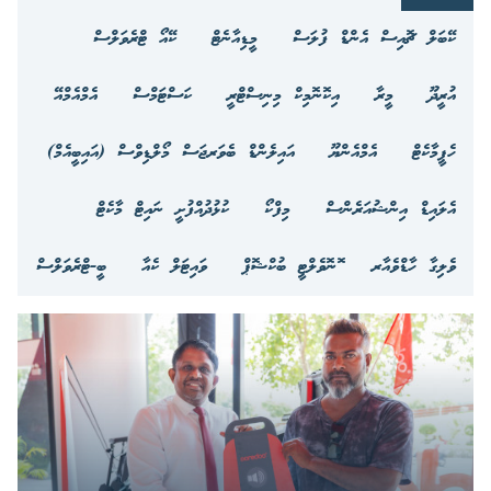
ކޭބަލް ޗޮއިސް އެންޑް ފުލަސް
މީޑިއާނެޓް
ކޭއޯ ޓްރެވަލްސް
އުރީދޫ
މީރާ
އިކޮނޮމިކް މިނިސްޓްރީ
ކަސްޓަމްސް
އެމްއެމްއޭ
ހެޕީމާކެޓް
އެމްއެންޔޫ
އައިލެންޑް ބެވަރޖަސް މޯލްޑިވްސް (އައިބީއެމް)
އެލައިޑް އިންޝުއަރެންސް
މިފްކޯ
ކުޅުދުއްފުށީ ނައިޓް މާކެޓް
ވެލިގާ ހާޑްވެއާރ
ޮނޮވެލްޓީ ބުކްޝޮޕް
ވައިޓަލް ކެއާ
ބީ-ޓްރެވަލްސް