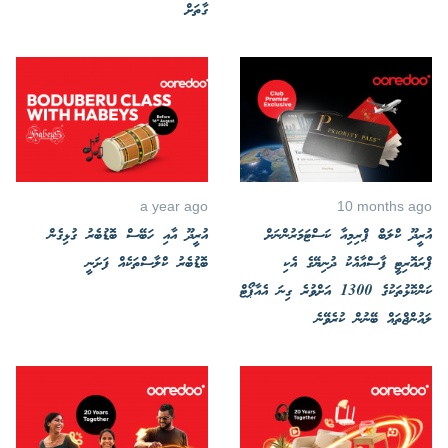
ގާތަށް
a year ago
10 months ago
އުރީދޫ ކްލަބް ޕްރިމިއާ ކަސްޓަމަރުންނަށް
އުރީދޫ އާއި ހަބޭސް ބޮޑުބެރު ގުޅިގެން
ޕްރައޮރިޓީ ފާސްއާއެކު ދުނިޔޭގެ އެކި
ބޮޑުބެރު ކްލާސްތަކެއް ފަށަނީ
ކަންކޮޅުތަކުގެ 1300 އަށްވުރެ ގިނަ އެއާޕޯޓް
ލައުންޖްތައް ބޭނުން ކުރެވޭނެ