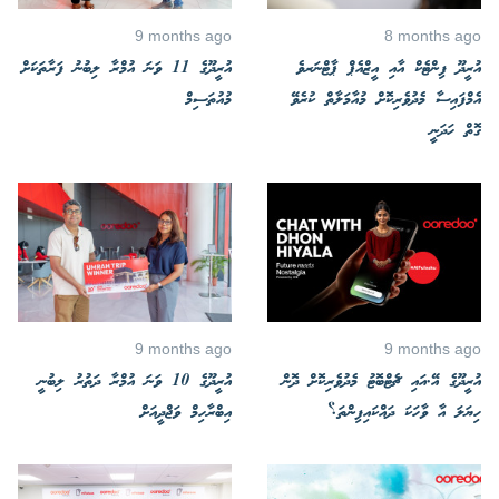
9 months ago
8 months ago
އުރީދޫ ފިންޓެކް އާއި އީޒްއެޕް ޕާޓްނަރވެ
އުރީދޫގެ 11 ވަނަ އުމްރާ ލިބުނު ފަރާތަކަށް
އެމްފައިސާ މެދުވެރިކޮށް މުއާމަލާތް ކުރެވޭ
މުއުތަސިމް
ގޮތް ހަދަނީ
9 months ago
9 months ago
އުރީދޫގެ އޭ.އައި ޗެޓްބޮޓު މެދުވެރިކޮށް ދޮން
އުރީދޫގެ 10 ވަނަ އުމްރާ ދަތުރު ލިބުނީ
ހިޔަލަ އާ ވާހަކަ ދައްކައިފިންތަ؟
އިބްރާހިމް ވަޖްދީއަށް