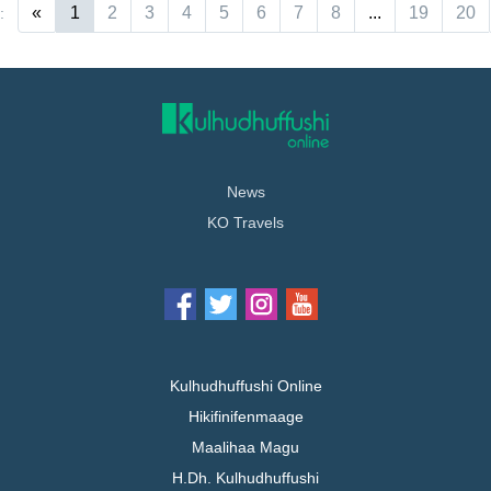
«
1
2
3
4
5
6
7
8
...
19
20
:
News
KO Travels
Kulhudhuffushi Online
Hikifinifenmaage
Maalihaa Magu
H.Dh. Kulhudhuffushi