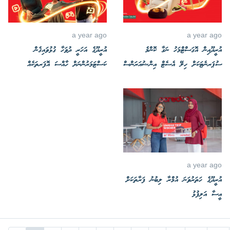
a year ago
a year ago
އުރީދޫއިން އޮގަސްޓްމަހު ނަގާ ކޮންމެ
އުރީދޫގެ އަހަރީ ދުވަހާ ގުޅުވައިގެން
ސުޕަރނެޓަކަށް ހިލޭ އެސެޓް އިންޝުއަރަންސް
ކަސްޓަމަރުންނަށް ހާއްސަ އޮފަރތަކެއް
a year ago
އުރީދޫގެ ހަތަރުވަނަ އުމްރާ ލިބުނު ފަރާތަކަށް
އީސާ އަލިފުޅު