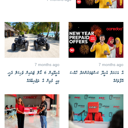
7 months ago
7 months ago
އާ އަހަރަށް އުރީދޫ ކަސްޓަމަރުންނަށް ހާއްސަ
އުރީދޫއިން 6 އޯލް ޓެރައިން ވެހިކަލް ދެނީ،
އޮފާތަކެއް
މިއީ މުޅިން އާ ތަޖުރިބާއެއް