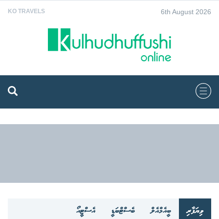
6th August 2026
KO TRAVELS
ވިޔަފާރި
ބީއެމްއެލް
ބެސްޓްބަޑީ
އެސްޓީއޯ