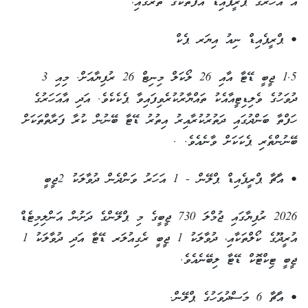
އާ އަހަރުގެ ޕްރީޕެއިޑް އޮފާތަކުގެ ތެރޭގައި:
• ޕްރީޕެއިޑް ނިއު އިޔަރ ޕެކް
1.5 ޖީބީ ޑޭޓާ އާއި 26 ލޯކަލް މިނިޓް 26 ރުފިޔާއަށް. މިއި 3
ދުވަހުގެ ވެލިޑިޓީއާއެކު ތައްޔާރުކުރެވިފައިވާ ޕެކެކެވެ. އަދި އާއަހަރުގެ
ހަފްތާ ބަންދުގައި ދަތުރުކުރާއިރު އިތުރު ޑޭޓާ ބޭނުން ކުރާ ފަރާތްތަކަށް
ބޭނުންތެރި ޕެކަކަށް ވާނެއެވެ. .
• އާޗާ ޕްރީޕެއިޑް ޕްލޭން - 1 އަހަރު ވަންދެން ދުވާލަކު 2ޖީބީ
2026 ރުފިޔާގައި ޖުމްލަ 730 ޖީބީގެ މި ޕްލޭންގެ ދަށުން އަންލިމިޓެޑް
އުރީދޫގެ ކޯލްތަކާއި، ދުވާލަކު 1 ޖީބީ ރެގިއުލަރ ޑޭޓާ އަދި ދުވާލަކު 1
ޖީބީ ޓިކްޓޮކް ޑޭޓާ ލިބޭނެއެވެ.
• އާޗާ 6 މަސްދުވަހުގެ ޕްލޭން.