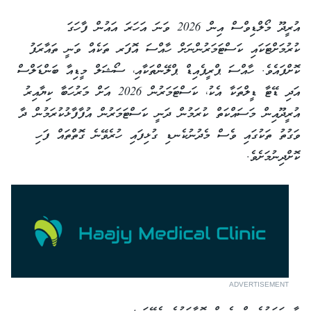
އުރީދޫ މޯލްޑިވްސް އިން 2026 ވަނަ އަހަރަ އައުން ފާހަގަ
ކުރުމަށްޓަކައި ކަސްޓަމަރުންނަށް ހާއްސަ އޮފަރ ތަކެއް ވަނީ ތައާރަފު
ކޮށްފައެވެ. ހާއްސަ ޕްރީޕެއިޑް ޕްލޭންތަކާއި، ސޯޝަލް މީޑިއާ ބަންޑަލްސް
އަދި ޑޭޓާ ޑީލްތަކާ އެކު، ކަސްޓަމަރުން 2026 އަށް މަރުހަބާ ކިޔާއިރު
އުރީދޫއިން މަސައްކަތް ކުރަމުން ދަނީ ކަސްޓަމަރުން އުފާފާޅުކުރަމުން ދާ
ވަގުތު ތަކުގައި ވެސް މެދުނުކެނޑި ގުޅިފައި ހުރެވޭނެ ގޮތްތައް ފަހި
ކޮށްދިނުމަށެވެ.
ADVERTISEMENT