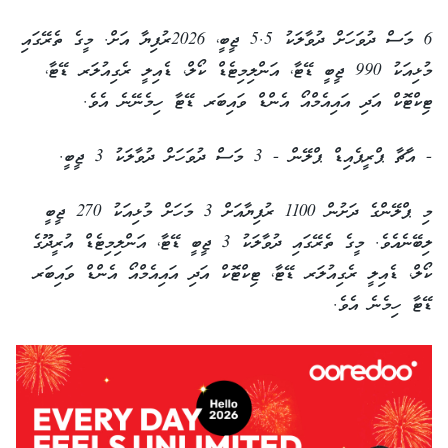
6 މަސް ދުވަހަށް ދުވާލަކު 5.5 ޖީބީ، 2026ރުފިޔާ އަށް. މީގެ ތެރޭގައި
މުޅިއަކު 990 ޖީބީ ޑޭޓާ، އަންލިމިޓެޑް ކޯލް، ޑެއިލީ ރެގިއުލަރ ޑޭޓާ،
ޓިކްޓޮކް އަދި އައިއެމްއޯ އެންޑް ވައިބަރ ޑޭޓާ ހިމެނޭނެ އެވެ.
- އާޗާ ޕްރީޕެއިޑް ޕްލޭން - 3 މަސް ދުވަހަށް ދުވާލަކު 3 ޖީބީ.
މި ޕްލޭންގެ ދަށުން 1100 ރުފިޔާއަށް 3 މަހަށް މުޅިއަކު 270 ޖީބީ
ލިބޭނެއެވެ. މީގެ ތެރޭގައި ދުވާލަކު 3 ޖީބީ ޑޭޓާ، އަންލިމިޓެޑް އުރީދޫގެ
ކޯލް، ޑެއިލީ ރެގިއުލަރ ޑޭޓާ، ޓިކްޓޮކް އަދި އައިއެމްއޯ އެންޑް ވައިބަރ
ޑޭޓާ ހިމެނެ އެވެ.