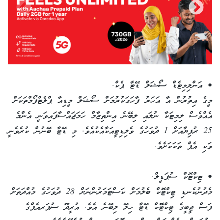
• އަންލިމިޓެޑް ސޯޝަލް ޑޭޓާ ޕެކް.
މީގެ އިތުރުން އާ އަހަރު ފާހަގަކުރުމަށް ސޯޝަލް މީޑިއާ ޕްލެޓްފޯމްތަކަށް
އެއްވެސް ލިމިޓަކާ ނުލައި ލިބޭނެ އިންތިޒާމް ހަމަޖައްސާފައިވަނީ އެންމެ
25 ރުފިޔާއަށް 1 ދުވަހުގެ ވެލިޑިޓީއަކާއެކުއެވެ. މި ޑޭޓާ ބޭނުން ކުރެވެނީ
ވަކި އެޕް ތަކަކަށެވެ.
• ޓިކްޓޮކް ސުޕަޑީލް.
މެދުނުކެނޑި ޓިކްޓޮކް ބެލުމަށް ކަސްޓަމަރުންނަށް 28 ދުވަހުގެ މުއްދަތަށް
ފަސް ޖީބީގެ ޓިކްޓޮކް ޑޭޓާ ހިލޭ ލިބޭނެ އެވެ. އުރީދޫ ސުޕަރއެޕްގެ