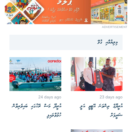
ADVERTISEMENT
މިލިޔުމާއި ގުޅޭ
24 days ago
23 days ago
އުރީދޫގެ ތިންވަނަ އޭޓީވީ އަލީ
އުރީދޫ މަސް ރޭހުގައި ބައިވެރިވާން
ޝަރީފަށް
ހުޅުވާލައިފި