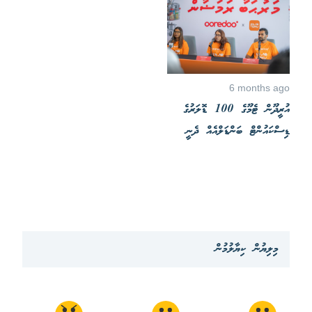
6 months ago
އުރީދޫން ޓެމޫގެ 100 ޑޮލަރުގެ
ޑިސްކައުންޓް ބަންޑަލްއެއް ދެނީ
މިލިޔުން ކިޔާލުމުން