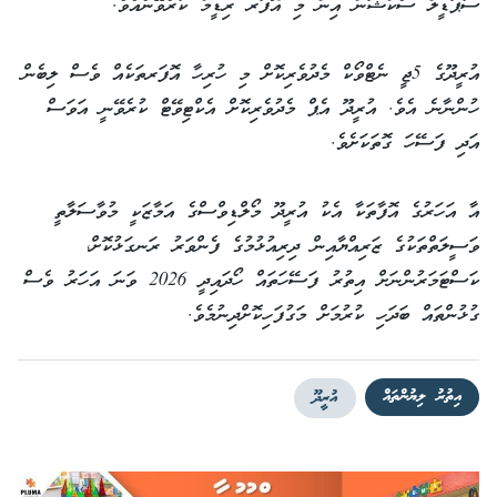
ސުޕަޑީލް ސެކްޝަން އިން މި އޮފަރ ރިޑީމް ކުރެވޭނެއެވެ.
އުރީދޫގެ 5ޖީ ނެޓްވޯކް މެދުވެރިކޮށް މި ހުރިހާ އޮފަރތަކެއް ވެސް ލިބެން
ހުންނާނެ އެވެ. އުރީދޫ އެޕް މެދުވެރިކޮށް އެކްޓިވޭޓް ކުރެވޭނީ އަވަސް
އަދި ފަސޭހަ ގޮތަކަށެވެ.
އާ އަހަރުގެ އޮފާތަކާ އެކު އުރީދޫ މޯލްޑިވްސްގެ އަމާޒަކީ މުވާސަލާތީ
ވަސީލަތްތަކުގެ ޒަރިއްޔާއިން ދިރިއުޅުމުގެ ފެންވަރު ރަނގަޅުކޮށް،
ކަސްޓަމަރުންނަށް އިތުރު ފަސޭހަތައް ހޯދައިދީ 2026 ވަނަ އަހަރު ވެސް
ގުޅުންތައް ބަދަހި ކުރުމަށް މަގުފަހިކޮށްދިނުމެވެ.
އިތުރު ލިޔުންތައް
އުރީދޫ