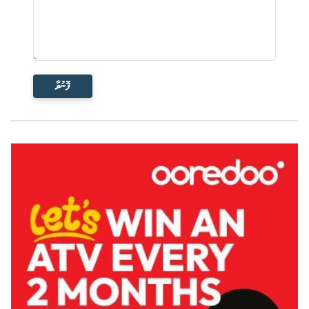
ފޮނުވާ