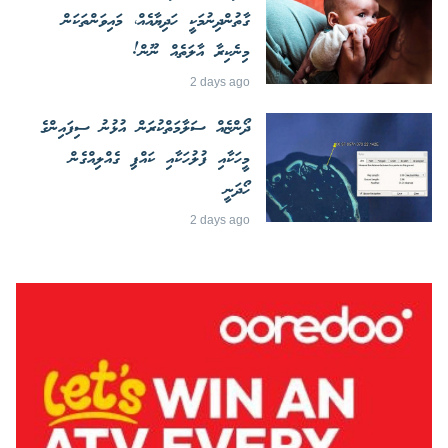
ގާތުންދިނުމަކީ ހަދިޔާއެއް، މައިވަންތަކަން
މިނެކިރާ އާލަތެއް ނޫން!
2 days ago
ދޯންޏެއް ސަލާމަތްކުރަން އުޅުނު ސިފައިންގެ
މީހަކާއި ފުލުހަކާއި ކައްޕި ގެއްލިއްގެން
ހޯދަނީ
2 days ago