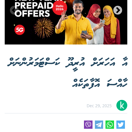
އާ އަހަރަށް އުރީދޫ ކަސްޓަމަރުންނަށް
ހާއްސަ އޮފާތަކެއް
Dec 29, 2025