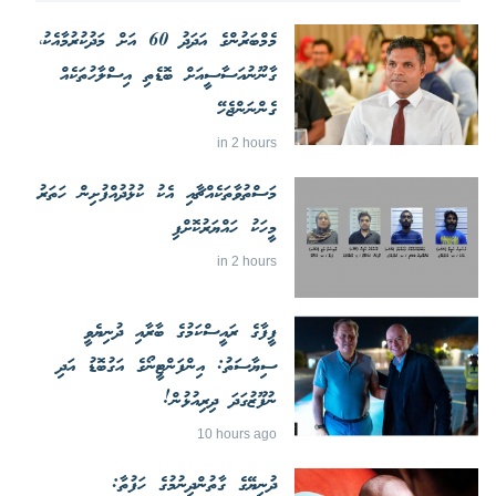
މެމްބަރުންގެ އަދަދު 60 އަށް މަދުކުރުމާއެކު،
ގާނޫނުއަސާސީއަށް ބޮޑެތި އިސްލާހުތަކެއް
ގެންނަންޖެހޭ
in 2 hours
މަސްތުވާތަކެއްޗާއި އެކު ކުޅުދުއްފުށިން ހަތަރު
މީހަކު ހައްޔަރުކޮށްފި
in 2 hours
ފީފާގެ ރައީސްކަމުގެ ބާރާއި ދުނިޔެވީ
ސިޔާސަތު: އިންފަންޓީނޯގެ އަގުބޮޑު އަދި
ނުފޫޒުގަދަ ދިރިއުޅުން!
10 hours ago
ދުނިޔޭގެ ގާތުންދިނުމުގެ ހަފުތާ: