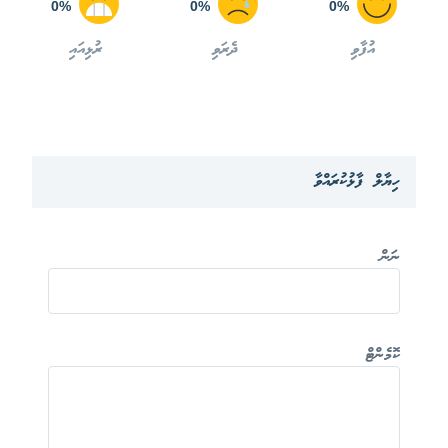
0%
0%
0%
އުފާވި
ދެރަވި
ރުޅިއައި
ހިޔާލް ފާޅުކުރައްވާ
ނަން
ކޮމެންޓް