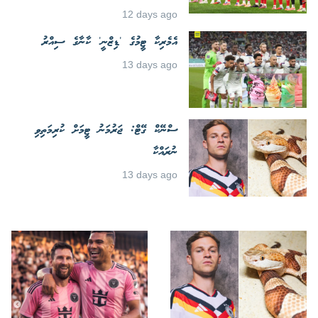
12 days ago
އެމެރިކާ ޓީމުގެ 'ޑިޒްނީ' ކާނާގެ ސިއްރު
13 days ago
ސްނޭކް ގޭޓް: ޖަރުމަނު ޓީމަށް ކުރިމަތިވި
ނުރައްކާ
13 days ago