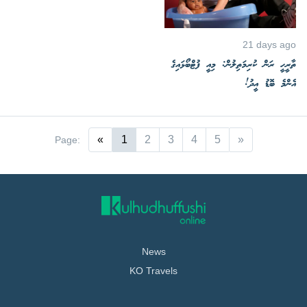
21 days ago
ތާރީހީ ރަން ކުރިމަތިލުން: މިއީ ފުޓްބޯޅައިގެ
އެންމެ ބޮޑު އީދު!
«
1
2
3
4
5
»
Page:
News
KO Travels