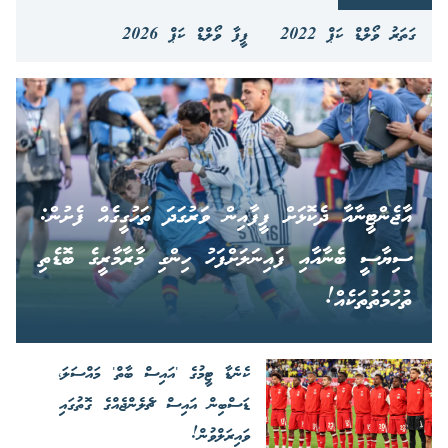
ގަތަރު ވޯލްޑް ކަޕް 2022
ފީފާ ވޯލްޑް ކަޕް 2026
އާޖެންޓީނާއާ ދެކޮޅަށް ފީފާއިން ވަރުގަދަ ތަހުގީގެއް ފެށުން:
ސިޔާސީ ބެނާއާއި ފައިނަލަށްފަހު ހިންގި މާރާމާރީގެ ބޮޑެތި
ތުހުމަތުތަކެއް!
ކެނެޑާ ޓީމުގެ 'އައިސް ބާތް' މައްސަލަ،
ޑަސްބިން އައިސް ޗެލެންޖެއްގެ ގޮތުގައި
ވައިރަލްވުން!