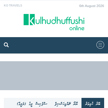
6th August 2026
KO TRAVELS
ބޭރު ކުޅިވަރު
ޔޫރޯ ޗެމްޕިއަންޝިޕް
ސްޕެނިޝް ލީގު (ލަލީގާ)