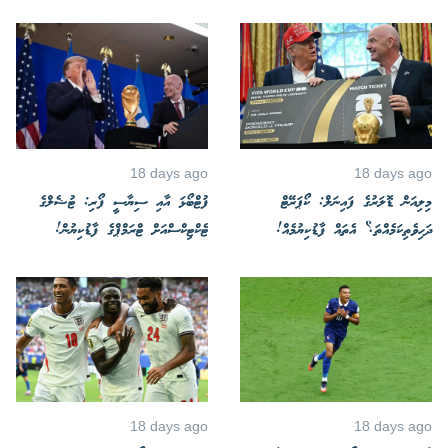
18 days ago
18 days ago
މިލިއަން ޑޮލަރުގެ ފައިނަލް: ކޯޕަރޭޓް
ފުޓްބޯޅަ އާއި ސިޔާސީ ފޯރި: ޓުޝެލްގެ
ދަހިވެތިކަމެއްތަ؟ އެތައް ފާޑުކިޔުމެއް!
ޓެކްޓިކްސްއަށް ޓްރަމްޕްގެ ފާޑުކިޔުން!
18 days ago
18 days ago