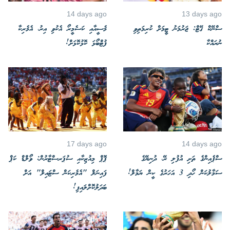
14 days ago
13 days ago
ސްނޭކް ގޭޓް: ޖަރުމަނު ޓީމަށް ކުރިމަތިވި
މެސީއާއި ކަސެމީރޯ އެކުވި އިރު، އެމެރިކާ
ނުރައްކާ
ފުޓްބޯޅަ ކޮޅުކޮޅަށް!
17 days ago
14 days ago
ސްޕެއިންގެ ތަށި އުފުލި ރޭ، ދުނިޔޭގެ
ޕޮޕް މިއުޒިކާއި ސުޕަރސްޓާރުން: ވޯލްޑް ކަޕް
ސަމާލުކަން ހޯދި 3 އަހަރުގެ ކީން ޔަމާލް!
ފައިނަލް "އެމެރިކަން ސްޓައިލް" އަށް
ބަދަލުކޮށްލައިފި!