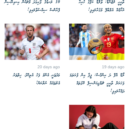
ތާރީހީ ލެޖެންޑް: ވޯލްޑް ކަޕްގެ ހުރިހާ
10 ލަނޑުގެ ފޯރިގަދަ މެޗަކުން އިނގިރޭސިން
ރެކޯޑެއް އެމްބާޕޭ މުގުރާލައިިފި!
ފްރާންސް ސިއްސުވާލައިފި!
20 days ago
19 days ago
ލޯޑް އޮފް ދަ ރިންގްސް: ފީފާ އިން ފުރަތަމަ
މަދުވަނީ އެންމެ ފަހު އެތިކޮޅު، ހިތްވަރު
ފަހަރަށް ތާރީހީ ޗެމްޕިއަންޝިޕް ކޮޅުތައް
އެލުވައެއް ނުލާނަން!
ދައްކާލައިފި!