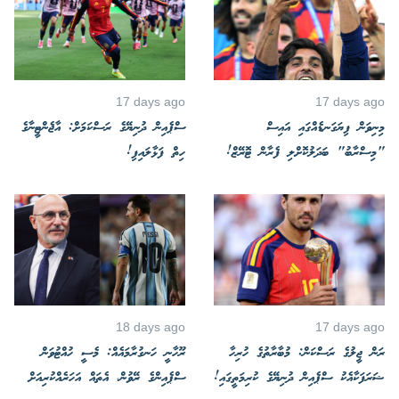
17 days ago
17 days ago
މިނިވަން ފިޔަގަނޑެއްގައި އައިސް
ސްޕެއިން ދުނިޔޭގެ ރަސްކަމަށް: އާޖެންޓީނާގެ
"މިސްރާބު" ބަދަލުކޮށްލި ފެރާން ޓޮރޭޒް!
ހިތް ފަޅާލައިފި!
18 days ago
17 days ago
ރަން ޖީލުގެ ރަސްކަން: މުބާރާތުގެ ހުރިހާ
ރޫހާނީ ހަނގުރާމައެއް: މެސީ ހުއްޓުވަން
ޝަރަފަކާއެކު ސްޕެއިން ދުނިޔޭގެ ކުރިމަތީގައި!
ސްޕެއިންގެ ރޭވުން، އެތައް އަހަރެއްކުރިއަށް