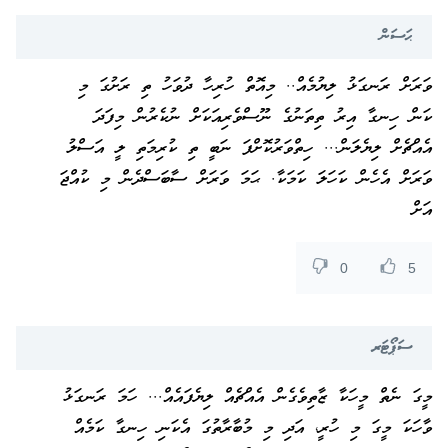
ޙަސަން
ވަރަށް ރަނގަޅު ލިޔުމެއް.. މިއޮތް ހުރިހާ ދުވަހު ތި ރަށުގަ މި
ކަން ހިނގާ އިރު ތިތަނުގެ ނޫސްވެރިއަކަށް ނުކެރުން މިފަދަ
އެއްޗެށް ލިޔެލަން... ހިތްވަރުކޮށްފަ ނަބީ ތި ކުރިމަތި ލީ އަސްލު
ވަރަށް އެހެން ކަހަލަ ކަމަކާ. ޙަމަ ވަރަށް ސާބަސްދެން މި ކުއްޖަ
އަށް
0
5
ސަޕޯޓަރ
މީގަ ނެތް މީހަކާ ޒާތިވެގެން އެއްޗެއް ލިޔެފައެއް... ހަމަ ރަނގަޅު
ވާހަކަ މީގަ މި ހުރީ، އަދި މި މުބާރާތުގަ އެކަނި ހިނގާ ކަމެއް