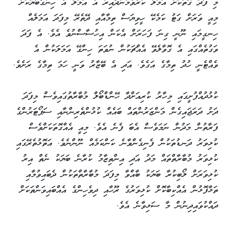
މި ފަދަ ގޮތަކަށް އަމަލު ކުރެވެމުންދާއިރު އެ އަމަލު އެ ހިންގާބަޔަކަށް
މިއީ ވަރަށް ގަޓު ކަމެކޭ ހީވިޔަސް ތިމާއާއި ދޭތެރޭ މިފަދަ އަމަލެއް
ހިނގީމައި ނޫނީ ގިނަ ފަހަރަށް އެކަން އިހުސާސްނުވެ އެވެ. އެ ފަދަ
ވަގުތެއްގައި އެ ގޮވާލެވޭ އެއްޗަކުން ނުވަތަ ހިންގޭ އަމަލަކުން އެ
ވެއްޓެނީ ހުދު ތިމާގެ އަގެވެ. އަދި އެ ބޭޒާރު ވަނީ ހަމަ ތިމާގެ ރަށެވެ.
ކުޅުދުއްފުށީގައި މިހާރު ކުރިއަށްދާ ހޭންޑްބޯލް މުބާރާތުގައިވެސް މިފަދަ
ދަށު ދަރަޖައިގެން މަންޒަރުންތައް ބައެއް ކުޅުންތެރިންނާއި ސަޕޯޓަރުންގެ
ފަރާތުން މަދުން ނަމަވެސް އެބަ ފެނެ އެވެ. މިއީ އެއްގޮތަކަށްވެސް
ކުޅިވަރު ދަނޑުތަކުން ފެނިގެންވާނެ ކަންކަމެއް ނޫންނެވެ. އަތޮޅުތެރޭގައި
ކުޅިވަރު މުބާރާތްތައް މަދު އަދި އިންތިޒާމު ކުރާނެ ބަޔަކު ނެތް އިރު
ކުޅިވަރަށް ލޯބިކުރާ ބަޔަކު ބާއްވާ މިފަދަ މުބާރާތްތަކުން ދެބައިވުމާއި
ތަޅާފޮޅުން އެއްކިބާކޮށް ކުޅިވަރުގެ ރޫހާއި ދިވެހިންގެ އެއްބައިވަންތަކަށް
ދައްކުވައިދިނުން މާ ސަޅިވާނެ އެވެ.