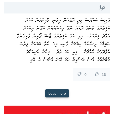
ޙައިފާ
ޢަރިސް ބުންޔަސް ތިއީ ދޮގުހެން ހީވަނީ، ވާހިދުމެން ކަހަލަ
ކުޅިވަރުގެ ތަނެއް ދޮރެއް ނޭގޭ މީހުންނަކަށް ނޭގޭނެ މިކަހަލަ
އެއްޗެ ލިޔާކަށް... މިއީ ހަމަ ކުޅިވަރުގެ ޖޯޝާ ފޯރިން ފުރިގެންވާ
ނަބީލާގެ ވިސްނުމާ ހިޔާލަށް ވާނީ،،، މީގަ ނެތް ބަޔަކަށް ފިތުނަ
އުފެދޭވަރު އެއްޗެށް... މިއީ ހަމަ ތެދު... މިހާރު ކުރިއަށްދާ
މުބާރާތުގެ ވެސް ތަސްވީރު ހަމަ އޭނަ ގެނެސް އެ އޮތީ
0
16
Load more