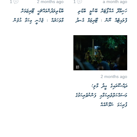
1
2 months ago
1
a month ago
ހަނިމާދޫ އެއާޕޯޓަށް ބޭނުމީ ބޮޑެތި
ބޮޑުތިލަދުންމައްޗަކީ ޓޫރިޒަމަށް
ފްލައިޓެއް ނޫން ؛ ޓޫރިޒަމް އެނދު
މާވަހަރެއް ؛ ޖެހެނީ މިކަމާ އުޅެން
2 months ago
ދައްސޫރައިގެ އީދު މާލި:
މަސައްކަތްތެރިކަމާއި ފަންނުވެރިކަމުގެ
ފުރިހަމަ ނަމޫނާއެއް