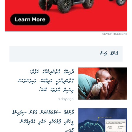
ADVERTISEMENT
އެންމެ ފަސް
ދުނިޔޭގެ ގާތުންދިނުމުގެ ހަފުތާ:
ގާތުންދިނުމަކީ ހަދިޔާއެއް، މައިވަންތަކަން
މިނެކިރާ އާލަތެއް ނޫން!
a day ago
ދޯންޏެއް ސަލާމަތްކުރަން އުޅުނު ސިފައިންގެ
މީހަކާއި ފުލުހަކާއި ކައްޕި ގެއްލިއްގެން
ހޯދަނީ