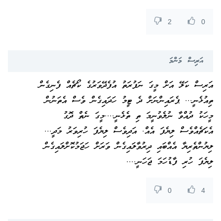
2
0
އަރިސް މަންމަ
އަރިސް ކަލޭ އަށް މީގަ ނަފުރަތު އުފެދޭވަރުގެ ކޯޗެއް ފެނިގެން
ތިއުޅެނީ... ޕެރައިންނަށް ދެ ޓީމު ހަދައިގެން ވެސް އެތަނުން
މީހަކު ދުއްވާ ނުލެވުނީމަ ތި ތެޅެނީ....މީގަ ނެތް ދޮގު
އެކަޗެއްވެސް ލިޔެފަ އެއް. އަދިވެސް ލިޔެފަ ހުރިވަރު މަދީ...
ލިޔުންތެރިޔާ އެއްބައި ދިރުވާލައިގެން ވަރަށް ހަޖަމުކޮށްލައިގެން
ލިޔެފަ ހުރި ފާޑުހަމަ ޖަހަނީ....
0
4