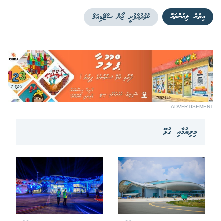
އިތުރު ލިޔުންތައް
ކުޅުދުއްފުށީ ޒޯން ސްޓޭޑިއަމް
ADVERTISEMENT
މިލިޔުމާއި ގުޅޭ