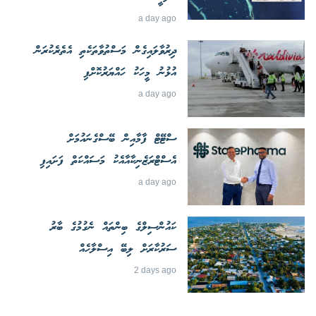
a day ago
ދިރުވާލައިގެން މަސްތުވާތަކެތި އެތެރެކުރަން
އުޅުނު މީހަކު ހައްޔަރުކޮށްފި
a day ago
ސްޓޭޓް ފާމާއިން ބޭސްގެނައުމަށް
އެސްޓްރަޒެނިކާއާއެކު މަސައްކަތް ފަށައިފި
a day ago
ކައުންސިލްގެ ބިންތައް ނެގުމުގެ ބާރު
ސަރުކާރަށް ލިބޭ އިސްލާހެއް
2 days ago