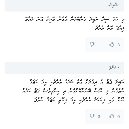
ޝާމިން
މި ހަމަ ސީދާ ނަބީލަ ގަންބާލަން ވެގެން ވާހިދު އޭނަ ލައްވާ
ލިޔެފަ އޮތް އެއްޗެ
1
3
ސަންފަ
ނަބީލަ ޕާޓު އާ ދިމާލަށް އެތާ ބަޔަކު އެއްޗެހި ކީމަ ހަޖަމް
ނުވެގެން މި ނޫސް ބޭނުންކޮށްގެން ތި ހިންގީވެސް ގަޓު ކަމެއް
ނޫން ވަކި މީހަކަށް އެއްޗެހި ކީމަ މިއޮތީ ހަޖަމް ނުވެފަ
3
0