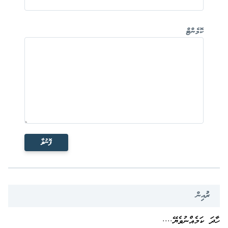
ކޮމެންޓް
ފޮނުވާ
ރުުުއިން
ހާދަ ކަމެއްނުވެޔޭ....