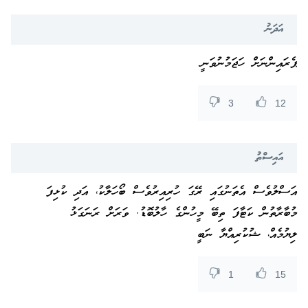
އަދަނު
ޕެރައިންނަށް ހަޖަމުނުވަނީ
3
12
އައިސްތު
އަސްލުވެސް އެތަނުގައި ރޭގަ ހުރިއިރުވެސް ބޯހަލާކު، އަދި ކުޅިފަ
މުބާރާތުން ކަޓާފަ ތިބޭ މީހުންގެ ހާލުބޮޑު. ވަރަށް ރަނަގަޅު
ލިޔުމެއް، ޝުކުރިއްޔާ ނަބީ
1
15