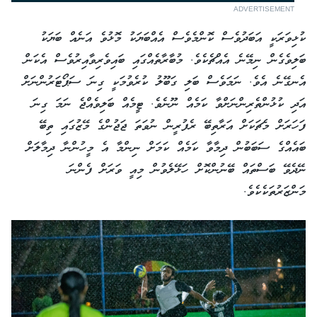
ADVERTISEMENT
ކުޅިވަރަކީ އަބަދުވެސް ކޮންމެވެސް އެއްބަޔަކު މޮޅުވެ އަނެއް ބަޔަކު
ބަލިވެގެން ނިމޭނެ އެއްޗެކެވެ. މުބާރާތެއްގައި ބައިވެރިވާއިރުވެސް އެކަން
އެނގޭނެ އެވެ. ނަމަވެސް ބަލި ގަބޫލު ކުރެވުމަކީ ގިނަ ސަޕޯޓަރުންނަށް
އަދި ކުޅުންތެރިންނަށްވާ ކަމެއް ނޫނެވެ. ޓީމެއް ބަލިވެއްޖެ ނަމަ ގިނަ
ފަހަރަށް މެޗަކަށް އަރާތިބޭ ރެފުރީން ނުވަތަ ޖަޖުންގެ މޭޒުގައި ތިބޭ
ބައެއްގެ ސަބަބުން ދިމާވާ ކަމެއް ކަމަށް ނިންމާ އެ މީހުންނާ ދިމާލަށް
ނޭދެވޭ ބަސްތައް ބޭނުންކޮށް ހަޅޭލެވުން މިއީ ވަރަށް ފެންނަ
މަންޒަރުތަކެކެވެ.