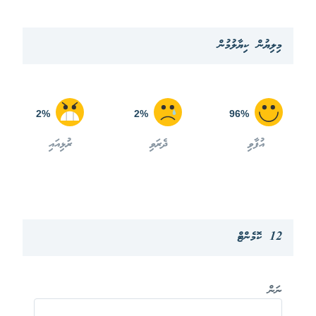
މިލިޔުން ކިޔާލުމުން
2%
2%
96%
އުފާވި
ދެރަވި
ރުޅިއައި
12 ކޮމެންޓް
ނަން