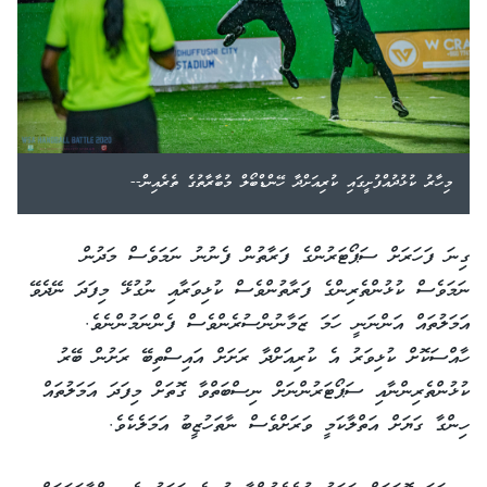
މިހާރު ކުޅުދުއްފުށީގައި ކުރިއަށްދާ ހޭންޑްބޯލް މުބާރާތުގެ ތެރެއިން--
ގިނަ ފަހަރަށް ސަޕޯޓަރުންގެ ފަރާތުން ފެނުނު ނަމަވެސް މަދުން
ނަމަވެސް ކުޅުންތެރިންގެ ފަރާތުންވެސް ކުޅިވަރާއި ނުގުޅޭ މިފަދަ ނޭދެވޭ
އަމަލުތައް އަންނަނީ ހަމަ ޒަމާނުންސުރެންވެސް ފެންނަމުންނެވެ.
ހާއްސަކޮށް ކުޅިވަރު އެ ކުރިއަށްދާ ރަށަށް އައިސްތިބޭ ރަށުން ބޭރު
ކުޅުންތެރިންނާއި ސަޕޯޓަރުންނަށް ނިސްބަތްވާ ގޮތަށް މިފަދަ އަމަލުތައް
ހިންގާ ގަޔަށް އަތްލާކަމީ ވަރަށްވެސް ނާތަހުޒީބު އަމަލެކެވެ.