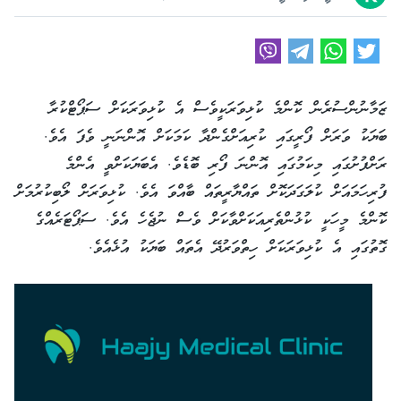
ޒަމާނުންސުރެން ކޮންމެ ކުޅިވަރަކީވެސް އެ ކުޅިވަރަކަށް ސަޕޯޓްކުރާ
ބަޔަކު ވަރަށް ފޯރީގައި ކުރިއަށްގެންދާ ކަމަކަށް އޮންނަނީ ވެފަ އެވެ.
ރަށްފުށުގައި މިކަމުގައި އޮންނަ ފޯރި ބޮޑެވެ. އެބަޔަކަށްވީ އެންމެ
ފުރިހަމައަށް ކުލަގަދަކޮށް ތައްޔާރީތައް ބާއްވަ އެވެ. ކުޅިވަރަށް ލޯބިކުރުމަށް
ކޮންމެ މީހަކީ ކުޅުންތެރިއަކަށްވާކަށް ވެސް ނުޖެހެ އެވެ. ސަޕޯޓަރެއްގެ
ގޮތުގައި އެ ކުޅިވަރަކަށް ހިތްވަރުދޭ އެތައް ބަޔަކު އުޅެއެވެ.