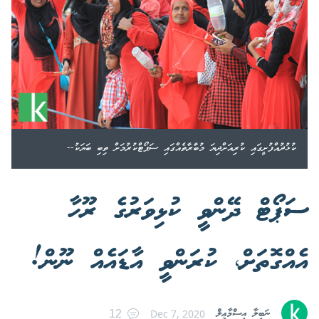
ކުޅުދުއްފުށީގައި ކުރިއަށްދިޔަ މުބާރާތެއްގައި ސަޕޯޓްކުރުމަށް ތިބި ބަޔަކު--
ސަޕޯޓް ދޭންވީ ކުޅިވަރުގެ ރޫހާ
އެއްގޮތަށް، ކުރަންވީ އާޑައެއް ނޫން!
ނަބީލާ އިސްމާޢީލް
Dec 7, 2020
12