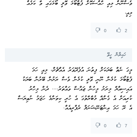
ވެސްނޫން މިއީ ހާއްސަކޮށް ފުޓްބޯޅަ ވޮލީ ބޯޅަގައި ވާ ކަމެއް
މިއީ،
0
2
ހައިރާން ހީވޭ
މީގަ ނެތް ބަޔަކަށް ފިތުނަ އުފެދޭވަރު އެއްޗެށް،، މިއީ ހަމަ
ފުޓުބޯޅަ ކުޅެން ނޫނީ ވޮލީ ކުޅެން ވެސް ރަށުން ބޭރުން ބަޔަކު
އައިސިއްޔާ މިރަށު މީހުން ޖައްސާ ވައްތަރު.... ދެން މިހާރު
ކުރިއަށް އެ ގެންދާ މުބާރާތުގަ އެ ހުރީ ކިތަންމެ ހަޖަމު ނުވިޔަސް
އެ ރޭ ހަމަ އިންޓަނޭޝަނަލް ރެފްރީއެއް.
0
7