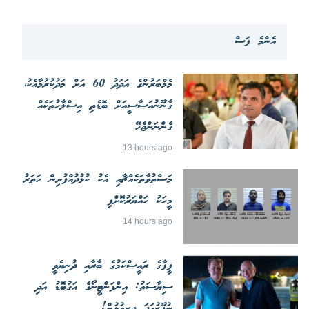
އެންމެ ފަސް
މެމްބަރުންގެ އަދަދު 60 އަށް މަދުކުރުމާއެކު،
ގާނޫނުއަސާސީއަށް ބޮޑެތި އިސްލާހުތަކެއް
ގެންނަންޖެހޭ
13 hours ago
މަސްތުވާތަކެއްޗާއި އެކު ކުޅުދުއްފުށިން ހަތަރު
މީހަކު ހައްޔަރުކޮށްފި
14 hours ago
ފީފާގެ ރައީސްކަމުގެ ބާރާއި ދުނިޔެވީ
ސިޔާސަތު: އިންފަންޓީނޯގެ އަގުބޮޑު އަދި
ނުފޫޒުގަދަ ދިރިއުޅުން!