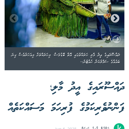
ދައްސޫރައިގެ އީދު މާލި ހަރަކާތުގައި އޮތް ބޮޑުމަސް. މިހަރަކާތަށް މިއަހަރުވެސް ގިނަ
ބައެއްގެ ސަމާލުކަން ހުއްޓުނު--
ދައްސޫރައިގެ އީދު މާލި؛
ފަންނުވެރިކަމުގެ ފުރިހަމަ މަސައްކަތެއް
Jun 6, 2025