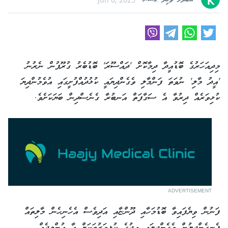
އަބްދުލް ވާހިދު ޙަސަން
މިދިއަހަރުގެ ބޮޑުއީދާ ދިމާކޮށް 'ދައްސޫރަ' ބޮޑުބެރު ގުރޫޕުން ނެރުނު
'އީދު މާލި' ނުވަތަ ފަންމާލި ވެގެންދިޔައީ ކުޅުދުއްފުށީގައި އުވެމުންދިޔަ
ކުޅިވަރެއް ދިރުވާ އެ ސަގާފަތް އަނބުރާ ގެނެސްދިން ބަޔަކަށެވެ.
ADVERTISEMENT
ފަނުން ވިޔެފައިވާ ބޮޑުމަހާއި ދޫންޏާއި އަދިވެސް އެހެނިހެން މާލިތައް
ފެނިގެންދިޔުން ވެގެންދިޔައީ އީދުގެ ކުޅިވަރުތަކަށް އާ އުންމީދެއް