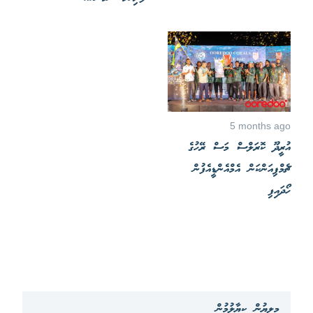
5 months ago
އުރީދޫ ކޮރަލްސް މަސް ރޭހުގެ
ޗެމްޕިއަންކަން އެމްއެންޑީއެފުން
ހޯދައިފި
މިލިޔުން ކިޔާލުމުން