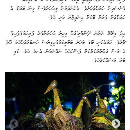
ގެނެސްދިން ހަރަކާތަކަށެވެ. އެހެންވުމުން މިއަހަރުވެސް ގިނަ ބަޔަކު އެ
ހަރަކާތަށް ވަރަށް ބޮޑަށް އިންތިޒާރު ކުރި އެވެ.
އީދު ވިލޭރޭ ނެރުނު 'ފަންމާލި'ތައް މިދިޔަ އަހަރަށްވުރެ ފުރިހަމަވެފައިވާ
ޗާލެވެ. ހަމައެކަނި ބޮޑު މަހަށް ބަލާލިކަމުގައިވިޔަސް ހުނބުޅުތަކާއެކު އޮތް
އެ މަސް ތައްޔާރުކުރާކަށް ފަސޭހައެއް ނުވާނެކަން އެނގެ އެވެ. ކަވި
ބުރަ މަސައްކަތެކެވެ.