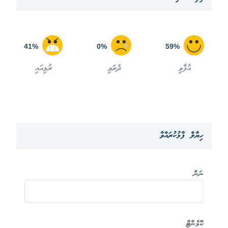
41%
0%
59%
އުފާވި
ދެރަވި
ރުޅިއައި
ހިޔާލް ފާޅުކުރައްވާ
ނަން
ކޮމެންޓް