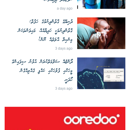
a day ago
ދުނިޔޭގެ ގާތުންދިނުމުގެ ހަފުތާ:
ގާތުންދިނުމަކީ ހަދިޔާއެއް، މައިވަންތަކަން
މިނެކިރާ އާލަތެއް ނޫން!
3 days ago
ދޯންޏެއް ސަލާމަތްކުރަން އުޅުނު ސިފައިންގެ
މީހަކާއި ފުލުހަކާއި ކައްޕި ގެއްލިއްގެން
ހޯދަނީ
3 days ago