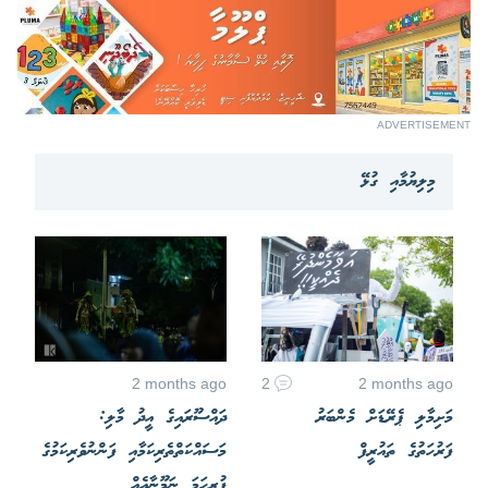
ADVERTISEMENT
މިލިޔުމާއި ގުޅޭ
2 months ago
2
2 months ago
މަށިމާލި ޕެރޭޑަށް މެންބަރު
ދައްސޫރައިގެ އީދު މާލި:
ފަރުހަތުގެ ތައުރީފް
މަސައްކަތްތެރިކަމާއި ފަންނުވެރިކަމުގެ
ފުރިހަމަ ނަމޫނާއެއް