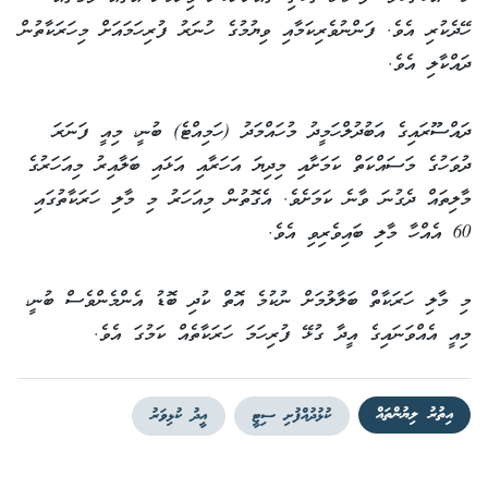
ހޭދެކުރި އެވެ. ފަންނުވެރިކަމާއި ވިޔުމުގެ ހުނަރު ފުރިހަމައަށް މިހަރަކާތުން
ދައްކާލި އެވެ.
ދައްސޫރައިގެ އަބުދުލްހަމީދު މުހައްމަދު (ހަމިއްޓެ) ބުނީ، މިއީ ފަނަރަ
ދުވަހުގެ މަސައްކަތް ކަމަށާއި މިދިޔަ އަހަރާއި އަޅައި ބަލާއިރު މިއަހަރުގެ
މާލިތައް ދެގުނަ ވާނެ ކަމަށެވެ. އެގޮތުން މިއަހަރު މި މާލި ހަރަކާތުގައި
60 އެއްހާ މާލި ބައިވެރިވި އެވެ.
މި މާލި ހަރަކާތް ބަލާލުމަށް ނުކުމެ އޮތް ކުދި ބޮޑު އެންމެންވެސް ބުނީ،
މިއީ އެއްވަނައިގެ އީދާ ގުޅޭ ފުރިހަމަ ހަރަކާތެއް ކަމުގަ އެވެ.
އިތުރު ލިޔުންތައް
ކުޅުދުއްފުށި ސިޓީ
އީދު ކުޅިވަރު