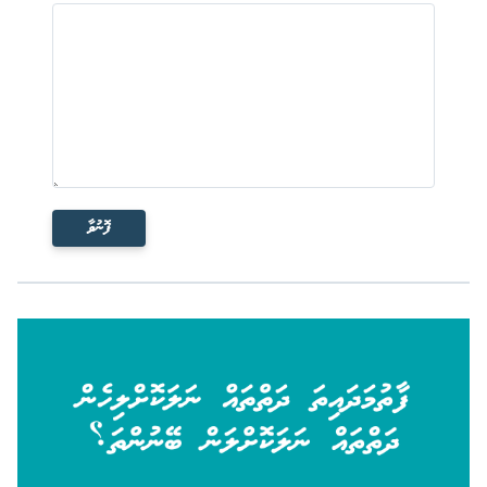
ފޮނުވާ