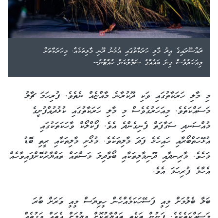
ދައްސޫރައިގެ އީދު މާލި ހަރަކާތުގައި އުޅުނު ދޫނި މާލިތަކެއް. މިހަރަކާތަށް
މިއަހަރުވެސް ގިނަ ބައެއްގެ ސަމާލުކަން ހުއްޓުނު--
މި މާލި ހަރަކާތުގައި ވަކި ދޫކުރާނެ މާއްޏެއް ނެތެވެ. ފުރިހަމަ ޗާލު
މަސައްކަތެވެ. މިއަހަރުގެވެސް މި މާލި ހަރަކާތުގައި ކުޅުދުއްފުށީގެ
މުއްސަނދި ސަގާފަތް ފެނިގެންދެ އެވެ. ފޯކްލޯކް ވާހަކަތަކުގައި
އުޅޭހަތްބޯރާއި ހައިހެޅެ ފަދަ މާލިތަކެވެ. މުޅޯށި މާލިތަކާއި ރީތި ބޮޑު
މަހެވެ. މާރިނދާއި ދޫނިމާލިތަކާއި ބޯވާދިލަ މަސްތައް ތައްޔާރުކޮށްފައިވާހެއް
އެހާމެ ފުރިހަމަ އެވެ.
ބަލާ ބެލުމަށް މިއީ ފަސޭހަކަމެއްހެން ހީވިޔަސް މީއީ ވަރަށް ބުރަ
މަސައްކަތެކެވެ. ފަނުން ތަކެތި ތައްޔާރުކޮށް ވިޔުމަށް އެތައް ވަގުތެއް