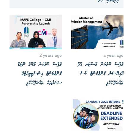
މިލިޔުމާއި ގުޅޭ
2 years ago
a year ago
މެޕްސް ކޮލެޖުން މާސްޓަރ އޮފް
މެޕްސް ކޮލެޖުން ޔޫކޭގެ ޗާޓަޑް
އޭވިއޭޝަން މެނޭޖްމެންޓް ކޯސް
މެނޭޖްމަންޓް އިންސްޓިޓިއުޓްގެ
ތައާރަފްކޮށްފި
ސަނަދުތައް ތައާރަފްކޮށްފި