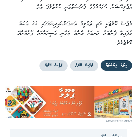
އެޕްލިކޭޝަން ހުށަހެޅުމުގެ ފުރުސަތުވަނީ ހުޅުވާލާފަ އެވެ.
މެޕްސް ކޮލެޖަކީ މަތީ ތައުލީމު އުނގަންނައިދިނުމުގައި 22 އަހަރު
ވެފައިވާ ފެންވަރު ރަނގަޅު އެންމެ ޒަމާނީ ވަސީލަތްތައް ފޯރުކޮށްދޭ
ކޮލެޖެކެވެ.
އިތުރު ލިޔުންތައް
މެޕްސް ކޮލެޖް
މެޕްސް ކޮލެޖް
ADVERTISEMENT