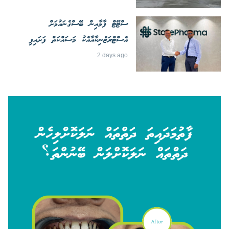
ސްޓޭޓް ފާމާއިން ބޭސްގެނައުމަށް
އެސްޓްރަޒެނިކާއާއެކު މަސައްކަތް ފަށައިފި
2 days ago