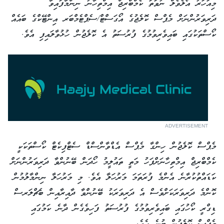
މިއަހަރު އޯލެވެލް ނުވަތަ ކެމްބްރިޖް އިމްތިހާނު ނިންމާފައިވާ
ދަރިވަރުންނަށް މެޕްސް ކޮލެޖުގެ އޯގަސްޓް/ސެޕްޓެމްބަރ އިންޓޭކްގެ ބައެއް
ކޯސްތަކުގައި ބައިވެރިވުމުގެ ފުރުސަތު އެ ކޮލެޖުން ހުޅުވާލައިފި އެވެ.
ADVERTISEMENT
މެޕްސް ކޮލެޖުން ހިންގާ މެޕްސް އެޑްވާންސްޑް ސެޓްފިކެޓް ކޯސްތަކަކީ
ކެމްބްރިޖް އިމްތިހާނަށްފަހު މަތީ ތައުލީމު ހޯދަން ބޭނުންވާ ދަރިވަރުންނަށް
ކަޑައްތުކުރާނެ އެންމެ ފުރަތަމަ މަރުހަލާ އެވެ. މި މަރުހަލާ ނިންމާލުމުން
ކޮންމެ ދަރިވަރަކަށްވެސް އެ ދަރިވަރަކު ބޭނުންވާ ދާއިރާއިން ބެޗްލަރސް
ޑިގްރީ ކޯހުގައި ބައިވެރިވުމުގެ ފުރުސަތު ފަހިވެގެން ދާނެ ކަމުގައި