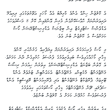
މެޕްސް ކޮލެޖުން ބުނެ އެވެ.
އެ ކޮލެޖުން ހިންގާ އެންމެ ކާމިޔާބު އެއް ކޯހަކީ އަތޮޅުތަކުގައި ދިރިއުޅޭ
ދަރިވަރުންނަށް ހާއްސަކޮށްގެން މުޅިން އޮންލައިން ކޮށް 8 މަސްދުވަހުގެ
އެޑްވާންސް ސެޓްފިކެޓް އިން ބިޒްނަސް އެޑްމިނިސްޓްރޭޝަން ކޯސް
ކަމަށްވެސް އެ ކޮލެޖުން ބުނެ އެވެ.
މި ކޯސް ފުރިހަމަކުރާ ދަރިވަރުންނަށް ވިޔަފާރިއާ ގުޅުންހުރި ކޮންމެ
ޑިގްރީ ކޯހެއްގައިވެސް ބައިވެރިވުމުގެ ފުރުސަތު ހުޅުވިގެން ދާނެ ކަމަށެވެ.
އެ ގޮތުން ބަޒްނަޒް އެޑްމިނިސްޓްރޭޝަންގެ އިތުރުން ހިއުމަން ރިސޯސް
މެނޭޖްމަންޓް، މާކެޓިންގ މެނޭޖްމެންޓް، އެކައުންޓިން، ޓުރެވެލް އެންޑް
ޓޫރިޒަމް، ޕްރޮޖެކްޓް މެނޭޖްމެންޓް އަދި ޕްރޮކިއުމަންޓް ލޮޖިސްޓިކް އެންޑް
ސަޕްލައި ޗޭން މެނޭޖްމަންޓްގެ ޑިގްރީ ކޯސްތަކުގައި ކިއެވުމުގެ
ފުރުސަތުވެސް ހުޅުވޭނެ ކަމަށް އެ ކޮލެޖުން ބުންޏެވެ.
މީގެ އިތުރުން ޑިގުރީ ކޯސް ފެށުމުގެ ކުރިން އެޑްވާންސްޑް ސެޓްފިކެޓް