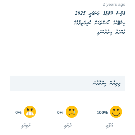
2 years ago
މެޕްސް ކޮލެޖްގެ ޖަނަވަރީ 2025
އިންޓޭކްގެ ކޯސްތަކަށް ކުރިމަތިލުމުގެ
މުއްދަތު އިތުރުކޮށްފި
މިލިޔުން ކިޔާލުމުން
0%
0%
100%
އުފާވި
ދެރަވި
ރުޅިއައި