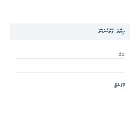
ހިޔާލް ފާޅުކުރައްވާ
ނަން
ކޮމެންޓް