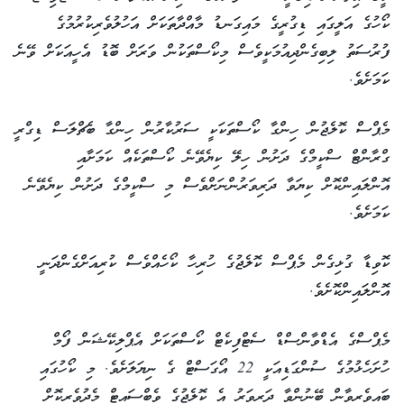
ކޯހުގެ އަލީގައި ޑިގުރީގެ މައިގަނޑު މާއްދާތަކަށް އަހުލުވެރިކުރުމުގެ
ފުރުސަތު ލިބިގެންދިއުމަކީވެސް މިކޯސްތަކުން ވަރަށް ބޮޑު އެހީއަކަށް ވޭނެ
ކަމަށެވެ.
މެޕްސް ކޮލެޖުން ހިންގާ ކޯސްތަކަކީ ސަރުކާރުން ހިންގާ ބެޗްލަސް ޑިގްރީ
ގްރާންޓް ސްކީމްގެ ދަށުން ހިލޭ ކިޔެވޭނެ ކޯސްތަކެއް ކަމަށާއި
އޮންލައިންކޮށް ކިޔަވާ ދަރިވަރުންނަށްވެސް މި ސްކީމްގެ ދަށުން ކިޔެވޭނެ
ކަމަށެވެ.
ކޮވިޑާ ގުޅިގެން މެޕްސް ކޮލެޖުގެ ހުރިހާ ކޯހެއްވެސް ކުރިއަށްގެންދަނީ
އޮންލައިންކޮށެވެ.
މެޕްސްގެ އެޑްވާންސްޑް ސެޓްފިކެޓް ކޯސްތަކަށް އެޕްލިކޭޝަން ފޯމް
ހުށަހެޅުމުގެ ސުންގަޑިއަކީ 22 އޯގަސްޓް ގެ ނިޔަލަށެވެ. މި ކޯހުގައި
ބައިވެރިވާން ބޭނުންވާ ދަރިވަރު އެ ކޮލެޖުގެ ވެބްސައިޓް މެދުވެރިކޮށް