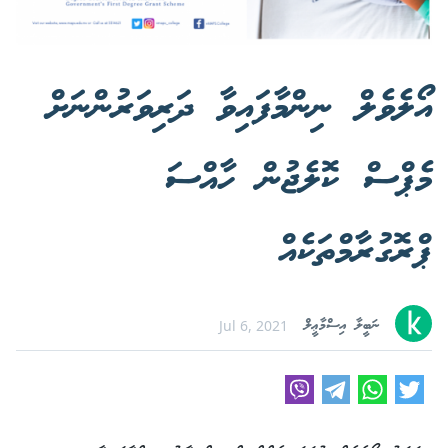
އޯލެވެލް ނިންމާފައިވާ ދަރިވަރުންނަށް
މެޕްސް ކޮލެޖުން ހާއްސަ
ޕްރޮގުރާމްތަކެއް
ނަބީލާ އިސްމާޢީލް
Jul 6, 2021