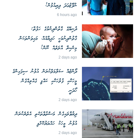
ނުފޫޒުގަދަ ދިރިއުޅުން!
6 hours ago
ދުނިޔޭގެ ގާތުންދިނުމުގެ ހަފުތާ:
ގާތުންދިނުމަކީ ހަދިޔާއެއް، މައިވަންތަކަން
މިނެކިރާ އާލަތެއް ނޫން!
2 days ago
ދޯންޏެއް ސަލާމަތްކުރަން އުޅުނު ސިފައިންގެ
މީހަކާއި ފުލުހަކާއި ކައްޕި ގެއްލިއްގެން
ހޯދަނީ
2 days ago
ދިރުވާލައިގެން މަސްތުވާތަކެތި އެތެރެކުރަން
އުޅުނު މީހަކު ހައްޔަރުކޮށްފި
2 days ago