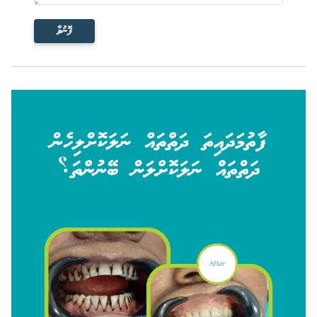
ފޮނުވާ