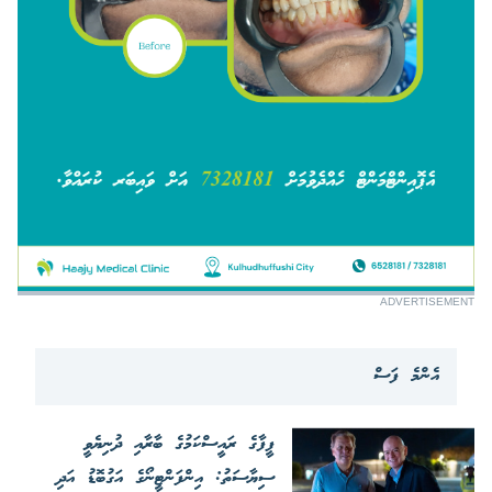
ADVERTISEMENT
އެންމެ ފަސް
ފީފާގެ ރައީސްކަމުގެ ބާރާއި ދުނިޔެވީ
ސިޔާސަތު: އިންފަންޓީނޯގެ އަގުބޮޑު އަދި