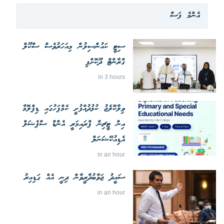
އެންމެ ފަސް
ސިޓީ ކައުންސިލުން މިއަހަރުވެސް ސްކޫލް
ގްރާންޓް ދޫކޮށްފި
in 3 hours
ވިލާކޮލެޖު ކުޅުދުއްފުށީ ކެމްޕަހުގައި ޑިޕްލޮމާ
އިން ޓީޗިން ޕްރައިމަރީ އެންޑް ސްޕެޝަލް
އެޑިއުކޭޝަނަލް
in an hour
ސައީދު ޖަވާބުދާރީވާން ދިނީ އެއް ގަޑިއިރު
in an hour