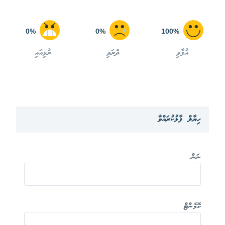
0%
0%
100%
އުފާވި
ދެރަވި
ރުޅިއައި
ހިޔާލް ފާޅުކުރައްވާ
ނަން
ކޮމެންޓް