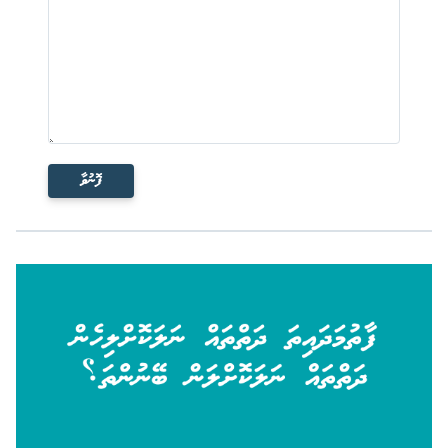
ފޮނުވާ