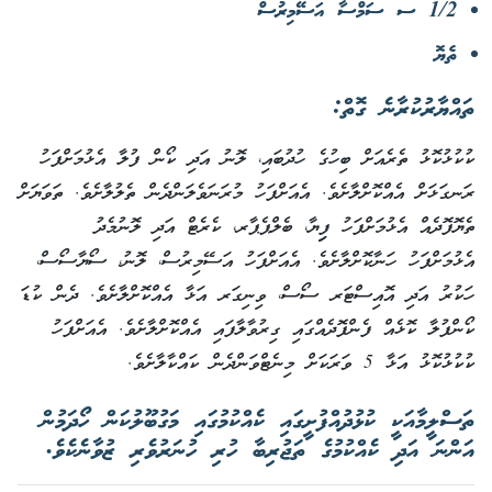
1/2 ސ ސަމްސާ އަސޭމިރުސް
ތެޔޮ
ތައްޔާރުކުރާނެ ގޮތް:
ކުކުޅުކޮޅު ތެރެއަށް ބިހުގެ ހުދުބައި، ލޮނު އަދި ކޯން ފުލާ އެޅުމަށްފަހު
ރަނގަޅަށް އެއްކޮށްލާށެވެ. އެއަށްފަހު މުރަނަވެލަންދެން ތެލުލާށެވެ. ތަވަޔަށް
ތެޔޮފޮދެއް އެޅުމަށްފަހު ފިިޔާ، ބެލްޕެޕާރ، ކެރެޓް އަދި ލޮނުމެދު
އެޅުމަށްފަހު ހަނާކޮށްލާށެވެ. އެއަށްފަހު އަސޭމިރުސް، ލޮނު، ސޯޔާސޯސް،
ހަކުރު އަދި އޮއިސްޓަރ ސޯސް، ވިނިގަރ އަޅާ އެއްކޮށްލާށެވެ. ދެން ކުޑަ
ކޯންފުލާ ކޮޅެއް ފެންފޮދެއްގައި ގިރުވާލާފައި އެއްކޮށްލާށެވެ. އެއަށްފަހު
ކުކުޅުކޮޅު އަޅާ 5 ވަރަކަށް މިނެޓްވަންދެން ކައްކާލާށެވެ.
ތަސްލީމާއަކީ ކުޅުދުއްފުށީގައި ކެއްކުމުގައި މަގުބޫލުކަން ހޯދަމުން
އަންނަ އަދި ކެއްކުމުގެ ތަޖުރިބާ ހުރި ހުނަރުވެރި ޒުވާނެކެވެ.