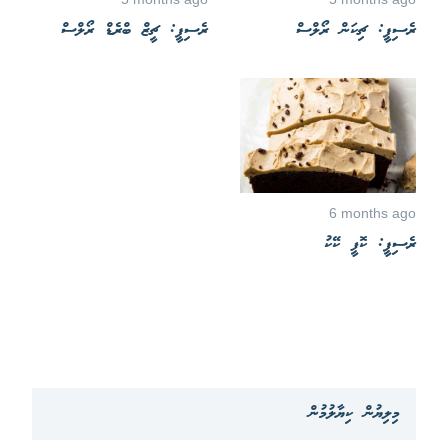
ރެސިޕީ: ޗިކަން ރޯލްސް
ރެސިޕީ: ޗީޒް ބްރެޑް ރޯލްސް
6 months ago
ރެސިޕީ: ކޮފީ ކޭކު
މިލިޔުން ކިޔާލުމުން