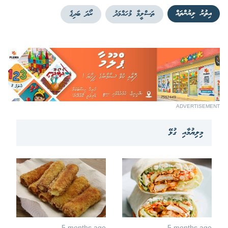
އިތުރު ލިޔުންތައް
ތަސްލީމާ މުހައްމަދު
ރޯދަ ބަދިގެ
ADVERTISEMENT
މިލިޔުމާއި ގުޅޭ
5 months ago
5 months ago