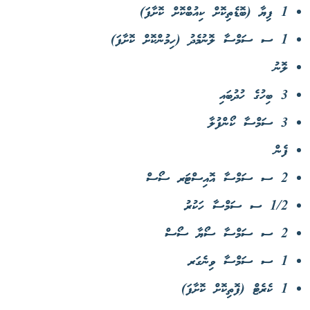
1 ފިޔާ (ބޮޑެތިކޮށް ކިއުބްކޮށް ކޮށާފަ)
1 ސ ސަމްސާ ލޮނުމެދު (ހިމުންކޮށް ކޮށާފަ)
ލޮނު
3 ބިހުގެ ހުދުބައި
3 ސަމްސާ ކޯންފުލާ
ފެން
2 ސ ސަމްސާ އޮއިސްޓަރ ސޯސް
1/2 ސ ސަމްސާ ހަކުރު
2 ސ ސަމްސާ ސޯޔާ ސޯސް
1 ސ ސަމްސާ ވިނެގަރ
1 ކެރެޓް (ފޮތިކޮށް ކޮށާފަ)