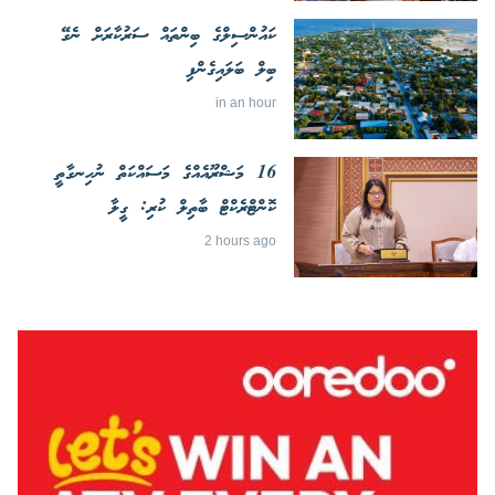
ކައުންސިލްގެ ބިންތައް ސަރުކާރަށް ނެގޭ
ބިލް ބަލައިގެންފި
in an hour
16 މަޝްރޫއެއްގެ މަސައްކަތް ނުހިނގާތީ
ކޮންޓްރެކްޓް ބާތިލް ކުރި: ގީލާ
2 hours ago