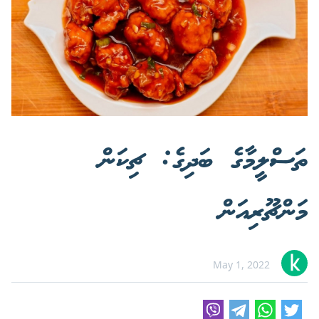
ތަސްލީމާގެ ބަދިގެ: ޗިކަން
މަންޗޫރިއަން
May 1, 2022