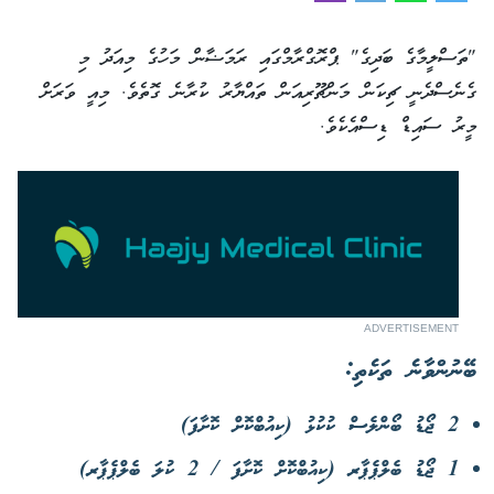
"ތަސްލީމާގެ ބަދިގެ" ޕްރޮގްރާމްގައި ރަމަޟާން މަހުގެ މިއަދު މި
ގެނެސްދެނީ ޗިކަން މަންޗޫރިއަން ތައްޔާރު ކުރާނެ ގޮތެވެ. މިއީ ވަރަށް
މީރު ސައިޑް ޑިސްއެކެވެ.
ADVERTISEMENT
ބޭނުންވާނެ ތަކެތި:
2 ޖޯޑު ބޯންލެސް ކުކުޅު (ކިއުބްކޮށް ކޮށާފަ)
1 ޖޯޑު ބެލްޕެޕާރ (ކިއުބްކޮށް ކޮށާފަ / 2 ކުލަ ބެލްޕެޕާރ)