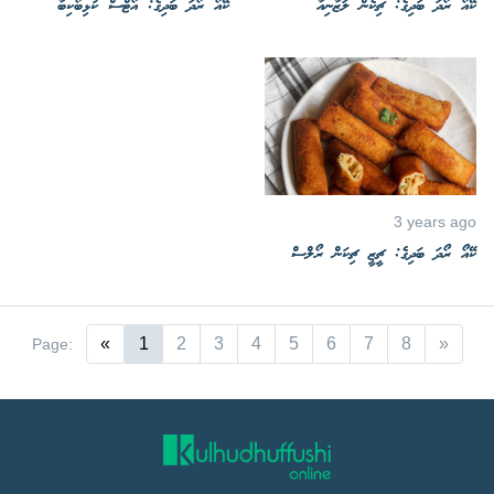
ކޭއޯ ރޯދަ ބަދިގެ: ޗިކެން ލަޒާނިއާ
ކޭއޯ ރޯދަ ބަދިގެ: އޯޓްސް ކުޅިބޯކިބާ
3 years ago
ކޭއޯ ރޯދަ ބަދިގެ: ޗީޒީ ޗިކަން ރޯލްސް
«
1
2
3
4
5
6
7
8
»
Page: