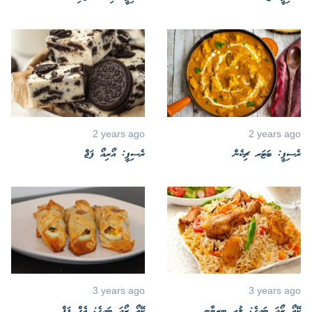
2 years ago
2 years ago
ރެސިޕީ: ބަޓަރ ޗިކެން
ރެސިޕީ: އޯރިއޯ ފަޖް
3 years ago
3 years ago
ކޭއޯ ރޯދަ ބަދިގެ: ލުއި ބިިރިޔާނި
ކޭއޯ ރޯދަ ބަދިގެ: އެގް ޕަފް