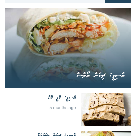
ރެސިޕީ: ޗިކަން ރޯލްސް
ރެސިޕީ: ކޮފީ ކޭކު
5 months ago
ރެސިޕީ: ޗިކަން ޝަވަރުމާ