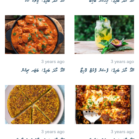
ކޭއޯ ރޯދަ ބަދިގެ: ރިހާކުރު ބޯކިބާ
ކޭއޯ ރޯދަ ބަދިގެ: މިލްކް ކޭކް
3 years ago
3 years ago
ކޭއޯ ރޯދަ ބަދިގެ: ފެޝަން ފްރުޓް މޮހިޓޯ
ކޭއޯ ރޯދަ ބަދިގެ: ބަޓަރ ޗިކެން
3 years ago
3 years ago