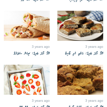
3 years ago
3 years ago
ކޭއޯ ރޯދަ ބަދިގެ: އަލުވި ކުޅި ބޯކިބާ
ކޭއޯ ރޯދަ ބަދިގެ: ޗިކަން ޝަވަރުމާ
3 years ago
3 years ago