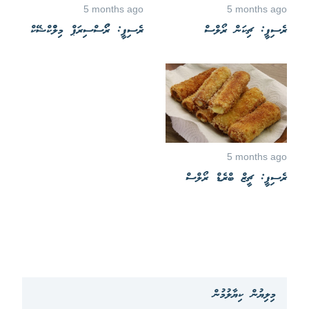
5 months ago
5 months ago
ރެސިޕީ: ޗިކަން ރޯލްސް
ރެސިޕީ: ރޯޯސްސިރަޕް މިލްްކްޝޭކް
5 months ago
ރެސިޕީ: ޗީޒް ބްރެޑް ރޯލްސް
މިލިޔުން ކިޔާލުމުން