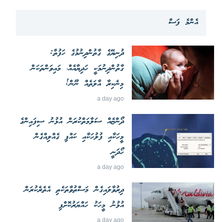
އެންމެ ފަސް
ދުނިޔޭގެ ގާތުންދިނުމުގެ ހަފުތާ:
ގާތުންދިނުމަކީ ހަދިޔާއެއް، މައިވަންތަކަން
މިނެކިރާ އާލަތެއް ނޫން!
a day ago
ދޯންޏެއް ސަލާމަތްކުރަން އުޅުނު ސިފައިންގެ
މީހަކާއި ފުލުހަކާއި ކައްޕި ގެއްލިއްގެން
ހޯދަނީ
a day ago
ދިރުވާލައިގެން މަސްތުވާތަކެތި އެތެރެކުރަން
އުޅުނު މީހަކު ހައްޔަރުކޮށްފި
a day ago