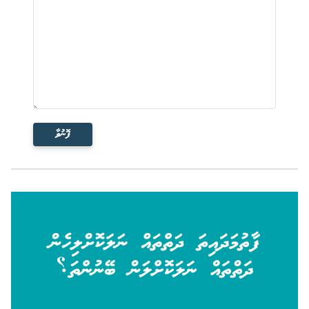
ފޮނުވާ