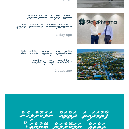
ސްޓޭޓް ފާމާއިން ބޭސްގެނައުމަށް
އެސްޓްރަޒެނިކާއާއެކު މަސައްކަތް ފަށައިފި
a day ago
ކައުންސިލްގެ ބިންތައް ނެގުމުގެ ބާރު
ސަރުކާރަށް ލިބޭ އިސްލާހެއް
2 days ago