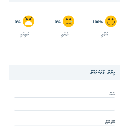
0%
0%
100%
އުފާވި
ދެރަވި
ރުޅިއައި
ހިޔާލް ފާޅުކުރައްވާ
ނަން
ކޮމެންޓް