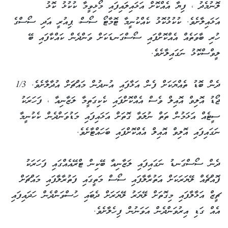
ލޮނުމެދު ، ފިޔާ އެއްކޮށް އަޅައިލައިފައި މޯޅިވީމާ ކުކުޅު ކޮޅު
އަޅައިލާށެވެ. ކުކުޅުކޮޅު ކެއްކުނީމާ ޓޮމާޓޯ ސޯސް، ޕިއުރީ އަދި ސޯސްގެ
ހުރި ބާވަތެއް އެއްކޮށްފައި ސޯސްގަނޑަކަށް ވަންދެން ކައްކާފައި ބޭ
ލީވްސްކޮޅު ނަގައިލާށެވެ.
ދެން ބޮޑު ތެއްޔަކަށް ފެން އަޅާފައި އުނދުން މައްޗަށް އުދާލާށެވެ. 1/3
ޖޯޑު އޮލިވް އޮއިލް ވެސް އެއްކޮށްފައި ކެކިގަތީމާ ލަޒާނިއާ ، ފަހަރަކު
ސީޓެއް އަޅަމުން ތަތް ނުލަވާ ގޮތަށް އަޅައިފައި މަޑުވަންދެން ކެކުނީމާ
ނަގައިފައި އޮލިވް އޮއިލް އެއްކޮށްފައި ބަހައްޓާށެވެ.
ދެން ސޯސްގަނޑު ނަގައިފައި ލަޒާނިއާ ބޭކިން ޓްރޭއެއްގައި ފަހަރަކު
ފޮއްޗެއް ލޭޔަރަކަށް އަތުރާލާފައި ސޯސް މަތީގައި ފަތުރާލާފައި މައްޗަށް
ޗީޒް އަޅާލާފައި މިގޮތަށް ލޭޔަރު ލޭޔަރަށް ދެބައި ހުސްވަންދެން ހަދައިފައި
އެއް ގަޑި އިރުވަންދެން އަވަނުން ފިހެލާށެވެ.