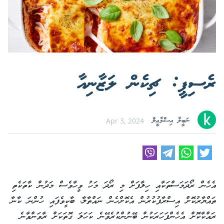
ރެސިޕީ: ޗިކެން ލަޒާނިއާ
ނަބީލާ އިސްމާޢީލް
Apr 3, 2024
އެހެން ރޯދަމަސްތަކާއި ހިލާފަށް މި ރޯދަ މަހު ވީހާވެސް މަދުން ކާތަކެތި
ތައްޔާރުކޮށް އިސްރާފުކުރުން އެކޮށްހެން ނައްތާލާ، ބާކީވެފައި ހުންނަ ކާނާ
ރައްކާކޮށް އެހެންފަހަރަކުން ބޭނުންކުރެވޭނެ ކަހަލަ ގޮތަކަށް ރާވަންވާނެ