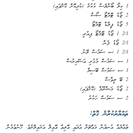
1 ކިލޯ ބޯންލެސް ކުކުޅު (ކުދިކޮށް ކޮށާފައި)
2 ޖޯޑު ޓޮމާޓޯ ސޯސް
5 ޖޯޑު ޕީލްޑް ޓޮމާޓޯ
2/1 1 ޖޯޑު ޓޮމާޓޯ ޕިއުރީ
2/1 ޖޯޑު ފެން
2/1 1 ސ ސަމުސާ ލޮނު
1 ސ ސަމުސާ މުގުރި އަސޭމިރުސް
1 ސ ސަމުސާ ބޭސިލް
2 ބޭ ލީވްސް
2 ޖޯޑު މަޝްރޫމް (ކޮށާފައި)
2 ސ ސަމުސާ ހަކުރު
ތައްޔާރުކުރާނެ ގޮތް:
ތެއްޔެއް އުނދުން މައްޗަށް އުދައި އޮލިވް އޮއިލް އަޅައިލާށެވެ. ހޫނުވުމުން