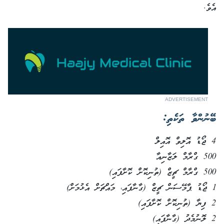
އެވެ.
ADVERTISEMENT
ބޭނުންވާ ތަކެތި:
4 ޖޯޑު އޮލިވް އޮއިލް
500 ގްރާމް ލަޒާނިއާ
500 ގްރާމް ޗީޒް (ތުނިކޮށް ކޮށާފައި)
1 ޖޯޑު ޕާމޭސަން ޗީޒް (ގާނާފައި، މައްޗަށް އެޅުމަށް)
2 ފިޔާ (ތުނިކޮށް ކޮށާފައި)
2 ލޮނުމެދު (ގާނާފައި)