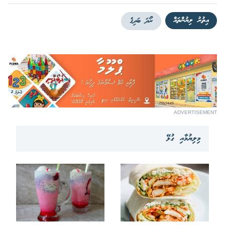
އިތުރު ލިޔުންތައް
ރޯދަ ބަދިގެ
ADVERTISEMENT
މިލިޔުމާއި ގުޅޭ