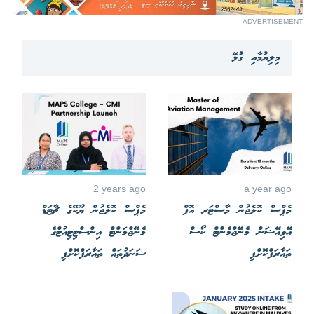
ADVERTISEMENT
މިލިޔުމާއި ގުޅޭ
2 years ago
a year ago
މެޕްސް ކޮލެޖުން މާސްޓަރ އޮފް
މެޕްސް ކޮލެޖުން ޔޫކޭގެ ޗާޓަޑް
އޭވިއޭޝަން މެނޭޖްމެންޓް ކޯސް
މެނޭޖްމަންޓް އިންސްޓިޓިއުޓްގެ
ތައާރަފްކޮށްފި
ސަނަދުތައް ތައާރަފްކޮށްފި