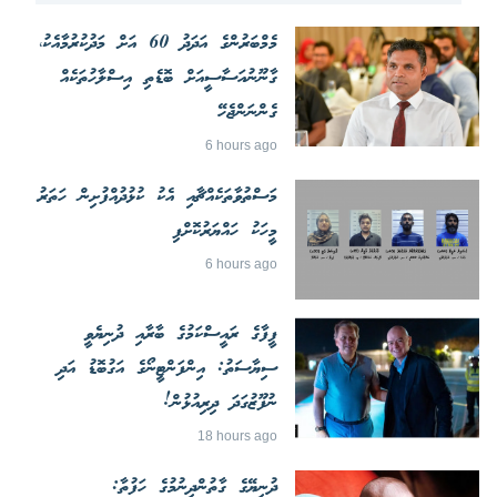
މެމްބަރުންގެ އަދަދު 60 އަށް މަދުކުރުމާއެކު،
ގާނޫނުއަސާސީއަށް ބޮޑެތި އިސްލާހުތަކެއް
ގެންނަންޖެހޭ
6 hours ago
މަސްތުވާތަކެއްޗާއި އެކު ކުޅުދުއްފުށިން ހަތަރު
މީހަކު ހައްޔަރުކޮށްފި
6 hours ago
ފީފާގެ ރައީސްކަމުގެ ބާރާއި ދުނިޔެވީ
ސިޔާސަތު: އިންފަންޓީނޯގެ އަގުބޮޑު އަދި
ނުފޫޒުގަދަ ދިރިއުޅުން!
18 hours ago
ދުނިޔޭގެ ގާތުންދިނުމުގެ ހަފުތާ: