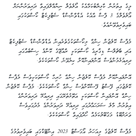
މީގެ އިތުރުން ކާމިޔާބުކަމާއެކު އޯލެވެލް ނިންމާލާފައިވާ ދަރިވަރުންނަށް
އޯލެވެލްގެ 3 ފާސް އާއެކު އެޑްވާންސްޑް ސެޓްފިކެޓް ކޯސްތަކުގައި
ބައިވެރިވެވޭނެއެވެ.
މެޕްސް ކޮލެޖުން ހިންގާ މިކޯސްތަކުގެތެރެއިން އެޑްވާންސްޑް ސެޓްފިކެޓް
އަދި ބެޗެލާސް ޑިގްރީގެ ކޯސްތަކަކީ ރާއްޖޭގެ ކޮންމެ ހިސާބެއްގައި
ދިރިއުޅެމުންވެސް އޮންލައިންކޮށް ކިޔެވޭނެ ކޯސްތަކެކެވެ.
އޮންލައިންކޮށް މެޕްސް ކޮލެޖުން ހިންގާ ހުރިހާ ކޯސްތަކަކީވެސް މެޕްސް
ކޮލެޖުގައި ފޭސްޓު ފޭސްކޮށްވެސް ހިންގާ ކޯސްތަކެކެވެ. މެޕްސް ކޮލެޖުން
ހިންގާ އޮންލައިން ކޯސްތަކަކީ އަތޮޅުތެރޭގައި ދިރިއުޅޭ ދަރިވަރުންގެ
އިތުރުން މާލެ ސަރަހައްދުގައި ދިރިއުޅޭ ދަރިވަރުންގެ މެދުގައިވެސް
ވަރަށްބޮޑު މަގުބޫލުކަމެއް ހޯދާފައިވާ ކޯސްތަކެކެވެ.
މެޕްސް ކޮލެޖުގެ މިއަހަރު އޯގަސްޓް 2023 އިންޓޭކްގައި ބައިވެރިވުމުގެ