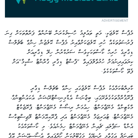
ADVERTISEMENT
މެޕްސް ކޮލެޖަކީ، މަތީ ތައުލީމު ހާސިލުކުރަން ބޭނުންވާ ފަރާތްތަކަށް ގިނަ
ފުރުސަތުތަކެއް ހުރި ކޮލެޖަކަށްވާއިރު މެޕްސް ކޮލެޖުން ހިންގާ ބެޗެލާސް
ޑިގްރީގެ ހުރިހާ ކޯސްތަކަކީވެސް ސަރުކާރުން ހިލޭ ޑިގްރީއަށް
ކިޔަވައިދިނުމަށް ހުޅުވާލާފައިވާ "ފާސްޓް ޑިގްރީ ގްރާންޓް ސްކީމް"އަށް
ފެތޭ ކޯސްތަކެކެވެ.
ކާމިޔާބުކަމާއެކު މެޕްސް ކޮލެޖުގައި ހިންގާ ބެޗެލާސް ޑިގްރީ
ޕްރޮގްރާމްތަކުގެތެރޭގައި، ބިޒްނަސް އެޑްމިނިސްޓްރޭޝަން، އެކައުންޓިންގް،
މާކެޓިންގް މެނޭޖްމަންޓް، ހިއުމަން ރިސޯސް މެނޭޖްމަންޓް، ޕްރޮޖެކްޓް
މެނޭޖްމަންޓް، ޓުއަރިޒަމް މެނޭޖްމަންޓް އަދި ޕްރޮކިއޮމަންޓް ލޮޖިސްޓިކްސް
އެންޑް ސަޕްލައި ޗެއިން މެނޭޖްމަންޓް ހިމެނެއެވެ. މި ކޯސްތަކާއެކު
ބައިނަލް އަގުވާމީ ދުނިޔޭގެ މަގުބޫލުކަން ހޯދާފައިވާ އެސޯސިއޭޝަން އޮފް