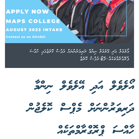
އޯލެވެލް އަދި އޭލެވެލް ނިންމާ ދަރިވަރުންނަށް މެޕްސް ކޮލެޖުގައި ހާއްސަ
ޕްރޮގްރާމްތަކެއް--ފޮޓޯ:މެޕްސް ކޮލެޖް
އޯލެވެލް އަދި އޭލެވެލް ނިންމާ
ދަރިވަރުންނަށް މެޕްސް ކޮލެޖުން
ހާއްސަ ޕްރޮގްރާމްތަކެއް