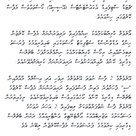
ޗާޓަޑް ސާޓިފައިޑް އެކައުންޓެންޓްސް (އޭސީސީއޭ) ކޯސްތައްވެސް މެޕްސް
ކޮލެޖުގައި ހިންގައެވެ.
އޯލެވެލް ކާމިޔާބުކަމާއެކު ނިންމާފައިވާ ދަރިވަރުންނަށް މެޕްސް ކޮލެޖުން
ހިންގާ އެޑްވާންސްޑް ސެޓްފިކެޓް ކޯސްތަކުގައި ބައިވެރިވުމުގެ ފުރުސަތު
ލިބިގެންދާއިރު، މިކޯސް ކާމިޔާބުކަމާއެކު ނިންމާލުމަށްފަހު ބެޗެލާސް
ޑިގްރީގެ ކޮންމެ ދާއިރާއަކުންވެސް ދަރިވަރުންނަށް ކުރިޔަށްދެވޭނެއެވެ.
އޭލެވެލްގެ 2 ފާސް ނުވަތަ އޭލެވެލްގެ ދިވެހި އަދި އިސްލާމް މާއްދާއިން
"ސީ" ފާހަށްވުރެ މަތިން ފާސްވެފައިވާ ދަރިވަރުންނަށް މެޕްސް ކޮލެޖްގެ
ބެޗެލާސް ޑިގްރީގެ ކޮންމެ ކޯހެއްގައިވެސް ބައިވެރިވެވޭނެއެވެ. މީގެއިތުރުން
އޭލެވެލް ފާސް ނެތްފަރާތްތަކަށް ލިބިފައިވާ 2 އަހަރު ދުވަހުގެ
މަސައްކަތުގެ ތަޖުރިބާއާއެކު އޯލްޓަނޭޓިވް އެންޓްރީއެއްގެ ދަށުން ބެޗެލާސް
ޑިގްރީގައި ކިޔެވުމުގެ ފުރުސަތުވެސް މެޕްސްކޮލެޖުން ލިބޭނެ އެވެ.