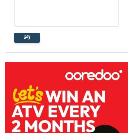
ފޮނުވާ