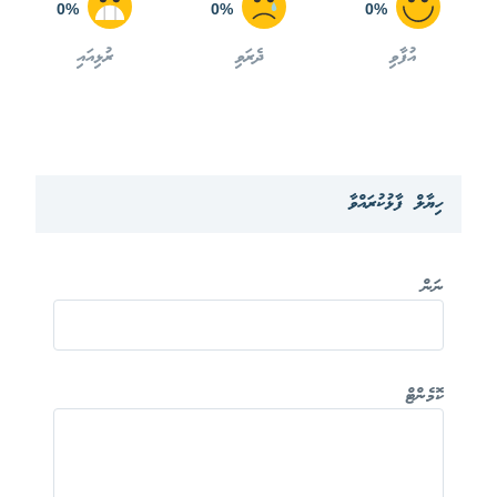
0%
0%
0%
އުފާވި
ދެރަވި
ރުޅިއައި
ހިޔާލް ފާޅުކުރައްވާ
ނަން
ކޮމެންޓް