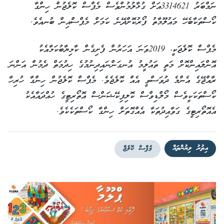
ނަމްބަރު 3314621އަށް ގުޅާލުމުންވެސް މެޕްސް ކޮލެޖުން ހިންގާ
ކޯސްތަކާބެހޭ މައުލޫމާތު ފޯރުކޮށްދޭނެ ކަމަށް މެޕްސްއިން ބުނއެވެ.
މެޕްސް ކޮލެޖަކީ، 2019ވަނަ އަހަރުން ފެށިގެން ކާމިޔާބުކަމާއެކު
އޮންލައިންކޮށް މަތީ ތައުލީމު އުނގަންނައިދިނުމުގެ ހިދުމަތް ދެމުން އަންނަ
ރާއްޖޭގެ އެންމެ ދުވަސްވީ އެއް ކޮލެޖެވެ. މެޕްސް ކޮލެޖުން ހިންގާ ހުރިހާ
ކޯސްތަކަކީވެސް މޯލްޑިވްސް ކޮލިފިކޭޝަންސް އޮތޯރިޓީގެ ހުއްދައާއެކު
އެއޮތޯރިޓީގެ ގަވާއިދުތަކާ އެއްގޮތަށް ހިންގާ ކޯސްތަކެކެވެ.
އިތުރު ލިޔުންތައް
މެޕްސް ކޮލެޖް