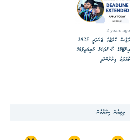
2 years ago
މެޕްސް ކޮލެޖްގެ ޖަނަވަރީ 2025
އިންޓޭކްގެ ކޯސްތަކަށް ކުރިމަތިލުމުގެ
މުއްދަތު އިތުރުކޮށްފި
މިލިޔުން ކިޔާލުމުން