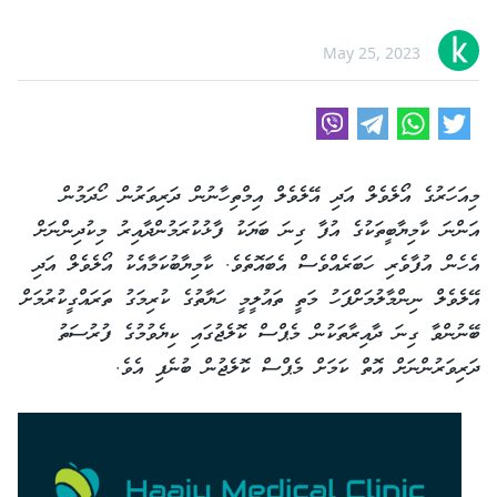
May 25, 2023
މިއަހަރުގެ އޯލެވެލް އަދި އޭލެވެލް އިމްތިހާނުން ދަރިވަރުން ހޯދަމުން
އަންނަ ކާމިޔާބީތަކުގެ އުފާ ގިނަ ބަޔަކު ފާޅުކުރަމުންދާއިރު މިކުދިންނަށް
އެހެން އުފާވެރި ހަބަރެއްވެސް އެބައޮތެވެ. ކާމިޔާބުކަމާއެކު އޯލެވެލް އަދި
އޭލެވެލް ނިންމާލުމަށްފަހު މަތީ ތައުލީމީ ހަޔާތުގެ ކުރިމަގު ތަރައްގީކުރުމަށް
ބޭނުންވާ ގިނަ ދާއިރާތަކުން މެޕްސް ކޮލެޖުގައި ކިޔެވުމުގެ ފުރުސަތު
ދަރިވަރުންނަށް އޮތް ކަމަށް މެޕްސް ކޮލެޖުން ބުނެފި އެވެ.