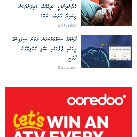
ގާތުންދިނުމަކީ ހަދިޔާއެއް، މައިވަންތަކަން
މިނެކިރާ އާލަތެއް ނޫން!
2 days ago
ދޯންޏެއް ސަލާމަތްކުރަން އުޅުނު ސިފައިންގެ
މީހަކާއި ފުލުހަކާއި ކައްޕި ގެއްލިއްގެން
ހޯދަނީ
2 days ago