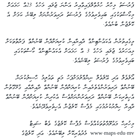
ފުރުސަތު މިހާރު ހުޅުވާލާފައިވާއިރު އަންނަ ޖުލައި މަހުގެ 23އާ ހަމައަށް
މިކޯސްތަކުގައި ބައިވެރިވުމުގެ ފުރުސަތު ދަރިވަރުންނަށް ލިބޭނެ ކަމަށް އެ
ކޮލެޖުން ބުނެއެވެ.
މީގެއިތުރުން އެކައުންޓިންގް ދާއިރާއިން ކުރިޔަށްދާން ބޭނުންވާ ފަރާތްތަކަށް
މިއަހަރުގެ ޖުލައި މަހުގެ 3 އާ ހަމައަށް އެކައުންޓިންގް ކޯސްތަކުގައި
ބައިވެރިވުމުގެ ފުރުސަތު ލިބޭނެއެވެ.
އޯލެވެލް އަދި އޭލެވެލް ނިންމާލުމަށްފަހު މަތީ ތައުލީމު ހާސިލުކުރަން
ބޭނުންވާ ދަރިވަރުންގެތެރެއިން ކުރިޔަށްދާން ބޭނުންވާ ދާއިރާއާއި ގުޅޭގޮތުން
އެހީތެރިކަން ބޭނުންވާ ދަރިވަރުންނަށްވެސް އެކުދިން ކުރިޔަށްދާން ބޭނުންވާ
ދާއިރާ ހިޔާރުކުރުމުގައި މެޕްސް ކޮލެޖުން އެހީތެރިވެދޭނެއެވެ.
މިހުރިހާ މައުލޫމާތުތަކެއްވެސް މެޕްސް ކޮލެޖުގެ ވެބް ސައިޓް
www.maps.edu.mv މެދުވެރިކޮށް ލިބޭނެއެވެ. އަދި ކޮލެޖުގެ