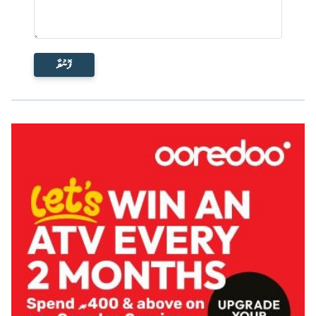
ފޮނުވާ