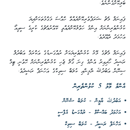
ބަލިކޮށްގެންނެވެ.
ފައިނަލް މެޗު ޝަރަފްވެރިކޮށްދެއްވާ ހާއްސަ މަގާމުތަކަށްދިޔަ
ކުޅުންތެރިންނަށް އިނާމު ހަވާލުކޮށްދެއްވީ ކޭއާރުއެޗުގެ ކުރީގެ ސީއީއޯ
އަހުމަދު ދާއޫދެވެ.
ފައިނަލް މެޗުގެ މޮޅު ކުޅުންތެރިޔަކަށް ރުއްގަނޑުގެ އަކްރަމް އަބުދުލް
ރަޝީދު ހޯދިއިރު އެންމެ ގިނަ ގޯލް ޖެހި ކުޅުންތެރިންނަށް ހޮވުނީ ޓީމް
ސިނޮން އަބުދުﷲ ޔާމީނާއި ކުލަބް ސިވިކްގެ އަހުނަފް ރަޝީދެވެ.
އެންމެ މޮޅު 5 ކުޅުންތެރިން
އަބުދުﷲ ޔާމީން - ކުލަބް ސެނޮން
އަހުމަދު ބައްސާމް - ރުއްގަނޑު އެފްސީ
އަހްނަފް ރަޝީދު - ކުލަބް ސިވިކް