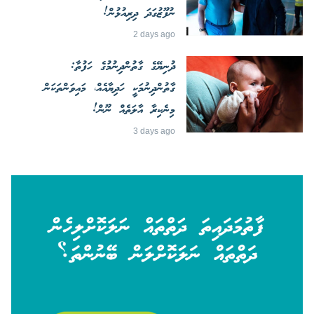
ނުފޫޒުގަދަ ދިރިއުޅުން!
2 days ago
ދުނިޔޭގެ ގާތުންދިނުމުގެ ހަފުތާ:
ގާތުންދިނުމަކީ ހަދިޔާއެއް، މައިވަންތަކަން
މިނެކިރާ އާލަތެއް ނޫން!
3 days ago