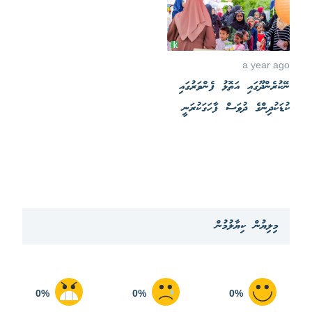
a year ago
ނޭކުރެންދޫގައި އަތޮޅު ފެންވަރުގައި
ކުޑަކުދިންގެ ދުވަސް ފާހަގަކުރަނީ
މިލިޔުން ކިޔާލުމުން
0%
0%
0%