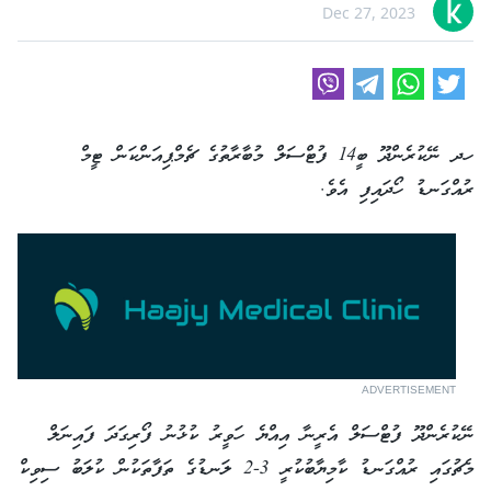
Dec 27, 2023
ހދ ނޭކުރެންދޫ ބީ14 ފުޓްސަލް މުބާރާތުގެ ޗެމްޕިއަންކަން ޓީމް
ރުއްގަނޑު ހޯދައިފި އެވެ.
ADVERTISEMENT
ނޭކުރެންދޫ ފުޓްސަލް އެރީނާ އިއްޔެ ހަވީރު ކުޅުނު ފޯރިގަދަ ފައިނަލް
މެޗުގައި ރުއްގަނޑު ކާމިޔާބުކުރީ 3-2 ލަނޑުގެ ތަފާތަކުން ކުލަބު ސިވިކް