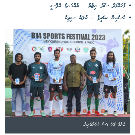
މުހައްމަދު ސާދު ނިޒާރު - ރުއްގަނޑު އެފްސީ
ހުސެއިން ޝަރީފް - ކުލަބް ސިވިކް
އެންމެ މޮޅު ފަސް ކުޅުންތެރިން