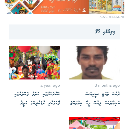
ADVERTISEMENT
މިލިޔުމާއި ގުޅޭ
a year ago
3 months ago
ރުކުން ވެއްޓި ސީރިއަސް
ނޭކުރެންދޫގައި އަތޮޅު ފެންވަރުގައި
އަނިޔާތަކެއް ލިބުން މީހާ ނިޔާވެއްޖެ
ފާހަގަކުރި ކުޑަކުދިންގެ ހަވީރު