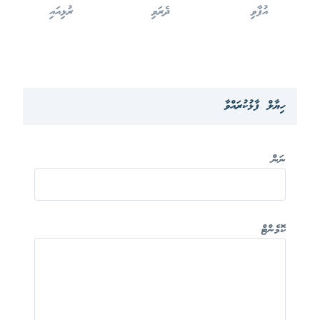
އުފާވި
ދެރަވި
ރުޅިއައި
ހިޔާލް ފާޅުކުރައްވާ
ނަން
ކޮމެންޓް