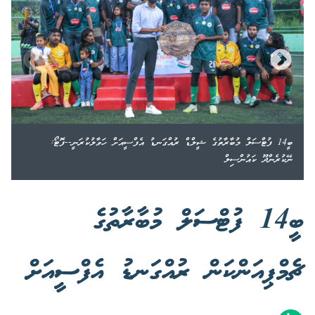
ބީ14 ފުޓްސަލް މުބާރާތުގެ ޝީލްޑް ރުއްގަނޑު އެފްސީއަށް ހަވާލުކުރަނީ--ފޮޓޯ:
ނޭކުރެންދޫ ކައުންސިލް
ބީ14 ފުޓްސަލް މުބާރާތުގެ
ޗެމްޕިއަންކަން ރުއްގަނޑު އެފްސީއަށް