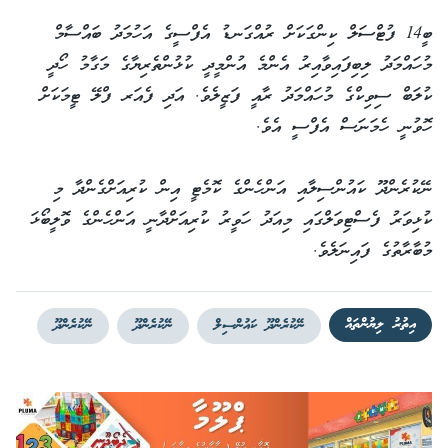
ބީ14 ފުޓްސަލް ކިންގަކަށް ރުއްގަނޑު އެފްސީގެ އަހުމަދު ބައްސާމް
މުހައްމަދު ލިބިފައިވާއިރު އެންމެ އުންމީދީ ކުޅުންތެރިޔާގެ މަގާމު ހޯދީ
ކުލަބް ސިވިކްގެ މުހައްމަދު ރާއީ ފަޒީލެވެ. އަދި ފެއަރ ފްލޭ ޓީމަކަށް
ހޮވުނީ ހެމަނަސް އެފްސީ އެވެ.
ނޭކުރެންދޫ ކައުންސިލާއި އަންހެންގެ ކޮމެޓީ އިން ކުރިއަށްގެންދާ މި
ކުޅިވަރު ފެސްޓިވަލްގައި މިއަދު ހަވީރު ކުރިއަށްދާނީ އަންހެންގެ ވޮލީބޯޅަ
މުބާރާތުގެ ފައިނަލެވެ.
އިތުރު ލިޔުންތައް
ނޭކުރެންދޫ ކައުންސިލް
ނޭކުރެންދޫ
ނޭކުރެންދޫ