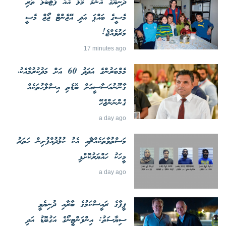
ދުނިޔޭގެ އެންމެ މޮޅު އެއް ފުޓްބޯޅަ ތަރި
މެސީގެ ބައްޕަ އަދި އޭޖެންޓް ޖޯޖް މެސީ
މަރުވެއްޖެ!
17 minutes ago
މެމްބަރުންގެ އަދަދު 60 އަށް މަދުކުރުމާއެކު،
ގާނޫނުއަސާސީއަށް ބޮޑެތި އިސްލާހުތަކެއް
ގެންނަންޖެހޭ
a day ago
މަސްތުވާތަކެއްޗާއި އެކު ކުޅުދުއްފުށިން ހަތަރު
މީހަކު ހައްޔަރުކޮށްފި
a day ago
ފީފާގެ ރައީސްކަމުގެ ބާރާއި ދުނިޔެވީ
ސިޔާސަތު: އިންފަންޓީނޯގެ އަގުބޮޑު އަދި