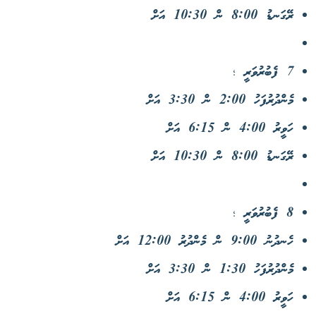
ރޭގަނޑު 8:00 ން 10:30 އަށް
7 ފެބުރުވަރީ ؛
މެންދުރުފަހު 2:00 ން 3:30 އަށް
ހަވީރު 4:00 ން 6:15 އަށް
ރޭގަނޑު 8:00 ން 10:30 އަށް
8 ފެބުރުވަރީ ؛
ހެނދުނު 9:00 ން މެންދުރު 12:00 އަށް
މެންދުރުފަހު 1:30 ން 3:30 އަށް
ހަވީރު 4:00 ން 6:15 އަށް