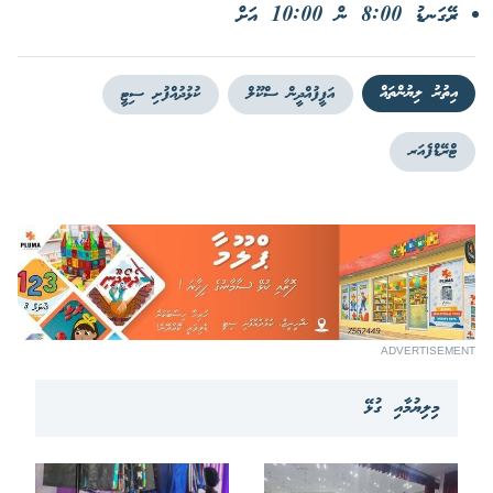
ރޭގަނޑު 8:00 ން 10:00 އަށް
އިތުރު ލިޔުންތައް
އަފީފުއްދީން ސްކޫލް
ކުޅުދުއްފުށި ސިޓީ
ޓްރޭޑްފެއަރ
ADVERTISEMENT
މިލިޔުމާއި ގުޅޭ