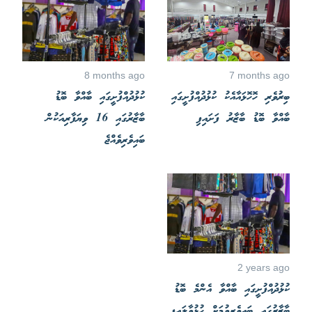
8 months ago
7 months ago
ބިރުވެރި ހޮހޮޅައާއެކު ކުޅުދުއްފުށީގައި
ކުޅުދުއްފުށީގައި ބާއްވާ ބޮޑު
ބާއްވާ ބޮޑު ބާޒާރު ފަށައިފި
ބާޒާރުގައި 16 ވިޔަފާރިއަކުން
ބައިވެރިވެއްޖެ
2 years ago
ކުޅުދުއްފުށީގައި ބާއްވާ އެންމެ ބޮޑު
ބާޒާރުގައި ބައިވެރިވުމަށް ހުޅުވާލައިފި