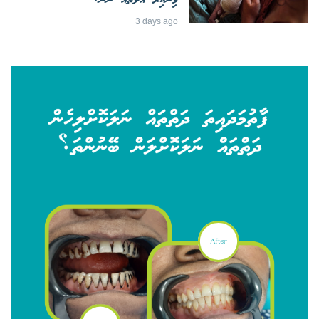
މިނެކިރާ އާލަތެއް ނޫން!
3 days ago