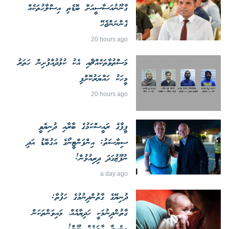
ގާނޫނުއަސާސީއަށް ބޮޑެތި އިސްލާހުތަކެއް
ގެންނަންޖެހޭ
20 hours ago
މަސްތުވާތަކެއްޗާއި އެކު ކުޅުދުއްފުށިން ހަތަރު
މީހަކު ހައްޔަރުކޮށްފި
20 hours ago
ފީފާގެ ރައީސްކަމުގެ ބާރާއި ދުނިޔެވީ
ސިޔާސަތު: އިންފަންޓީނޯގެ އަގުބޮޑު އަދި
ނުފޫޒުގަދަ ދިރިއުޅުން!
a day ago
ދުނިޔޭގެ ގާތުންދިނުމުގެ ހަފުތާ:
ގާތުންދިނުމަކީ ހަދިޔާއެއް، މައިވަންތަކަން