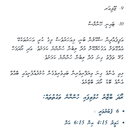
9. ޒޫޕިއަރ
10. ޓައިނީ ހޭންށްސް
އަފީފުއްދީން ސްކޫލުން ބުނީ، މިއަހަރުވެސް މީގެ ކުރީ އަހަރުތަކެކޭ
އެއްގޮތަށް އަގުހެޔޮކޮށް މުދާ ލިބެން ހުންނާނެ ކަމަށެވެ. އަދި ރޯދަމަހާ
ގުޅޭ ތަފާތު ގިނަ މުދާ ލިބެން ހުންނާނެ ކަމަށެވެ.
މިއީ އެންމެ ގިނަ ވިޔަފާރިވެރިން ބައިވެރިވެގެން ކުޅުދުއްފުށީގައި ބާއްވާ
އެންމެ ބޮޑު ރޯދަ ބާޒާރެވެ.
ރޯދަ ބާޒާރު ހުޅުވިފައި ހުންނާނެ ވަގުތުތައް:
6 ފެބުރުވަރީ ؛
ހަވީރު 4:15 އިން 6:15 އަށް