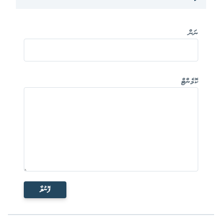
ނަން
ކޮމެންޓް
ފޮނުވާ