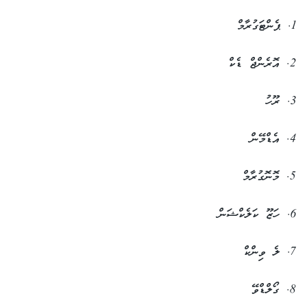
1. ޕެންޓަގުރާމް
2. އޮރެންޖް ޑެކް
3. ރޫހު
4. އެޑްމޭން
5. މޮނޮގުރާމް
6. ހަޒޫ ކަލެކްޝަން
7. ލެ ވިންކް
8. ގޯލްޑްވޭ