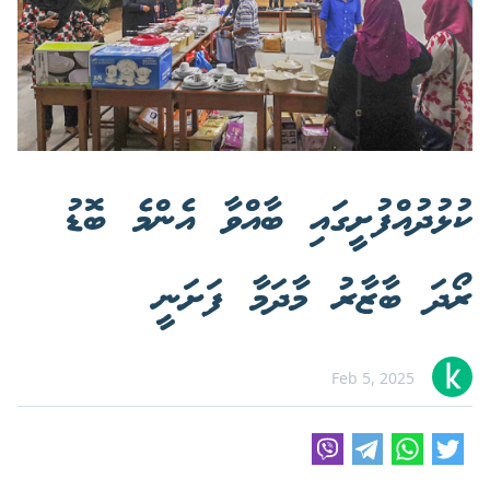
ކުޅުދުއްފުށީގައި ބާއްވާ އެންމެ ބޮޑު
ރޯދަ ބާޒާރު މާދަމާ ފަށަނީ
Feb 5, 2025