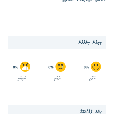
މިލިޔުން ކިޔާލުމުން
0%
0%
0%
އުފާވި
ދެރަވި
ރުޅިއައި
ހިޔާލް ފާޅުކުރައްވާ