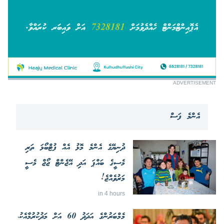
ADVERTISEMENT
އެންމެ ފަސް
ދުނިޔޭގެ އެންމެ މޮޅު އެއް ފުޓްބޯޅަ ތަރި
މެސީގެ ބައްޕަ އަދި އޭޖެންޓް ޖޯޖް މެސީ
މަރުވެއްޖެ!
in 4 hours
މެމްބަރުންގެ އަދަދު 60 އަށް މަދުކުރުމާއެކު،