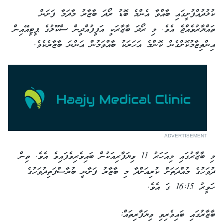
ކުޅުދުއްފުށީގައި ބާއްވާ އެންމެ ބޮޑު ރޯދަ ބާޒާރު މާދަމާ ފަށަން
ތައްޔާރުވެއްޖެ އެވެ. މި ރޯދަ ބާޒާރަކީ އަފީފުއްދީން ސްކޫލުގެ ޕީޓީއޭއިން
އިންތިޒާމުކޮށްގެން ކޮންމެ އަހަރަކު ބާއްވަމުން އަންނަ ބާޒާރެކެވެ.
ADVERTISEMENT
މި ބާޒާރުގައި މިއަހަރު 11 ވިޔަފާރިއަކުން ބައިވެރިވެފައިވެ އެވެ. ތިން
ދުވަހުގެ މުއްދަތަށް ކުރިއަށްދާ މި ބާޒާރު ފަށާނީ ބުރާސްފަތިދުވަހުގެ
ހަވީރު 16:15 ގަ އެވެ.
ބާޒާރުގައި ބައިވެރިވި ވިޔަފާރިތައް: