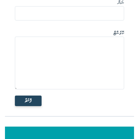
ނަން
ކޮމެންޓް
ފޮނުވާ