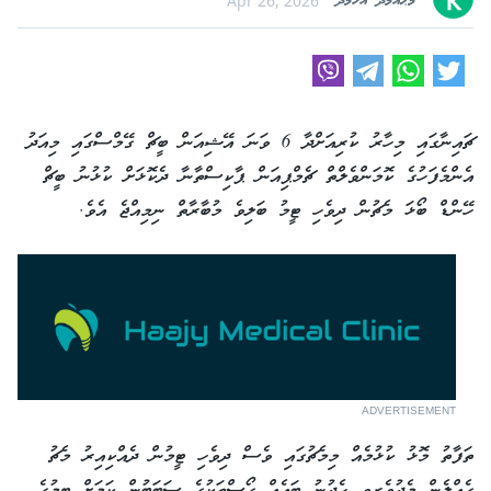
މުޙައްމަދު އަހުމަދު
Apr 26, 2026
ޗައިނާގައި މިހާރު ކުރިއަށްދާ 6 ވަނަ އޭޝިއަން ބީޗް ގޭމްސްގައި މިއަދު
އެންމެފަހުގެ ކޮމަންވެލްތް ޗެމްޕިއަން ޕާކިސްތާނާ ދެކޮޅަށް ކުޅުނު ބީޗް
ހޭންޑް ބޯޅަ މެޗުން ދިވެހި ޓީމު ބަލިވެ މުބާރާތް ނިމިއްޖެ އެވެ.
ADVERTISEMENT
ތަފާތު މޮޅު ކުޅުމެއް މިމެޗުގައި ވެސް ދިވެހި ޓީމުން ދެއްކިއިރު މެޗު
ގެއްލެން މެދުވެރިވީ ހެދުނު ބައެއް ގޯސްތަކުގެ ސަބަބުން ކަމަށް ޓީމުގެ