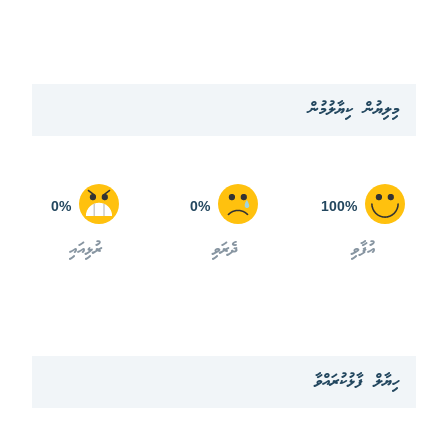
މިލިޔުން ކިޔާލުމުން
0%
0%
100%
އުފާވި
ދެރަވި
ރުޅިއައި
ހިޔާލް ފާޅުކުރައްވާ