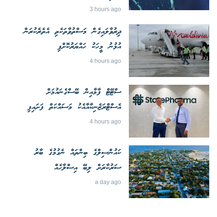
3 hours ago
ދިރުވާލައިގެން މަސްތުވާތަކެތި އެތެރެކުރަން
އުޅުނު މީހަކު ހައްޔަރުކޮށްފި
4 hours ago
ސްޓޭޓް ފާމާއިން ބޭސްގެނައުމަށް
އެސްޓްރަޒެނިކާއާއެކު މަސައްކަތް ފަށައިފި
4 hours ago
ކައުންސިލްގެ ބިންތައް ނެގުމުގެ ބާރު
ސަރުކާރަށް ލިބޭ އިސްލާހެއް
a day ago