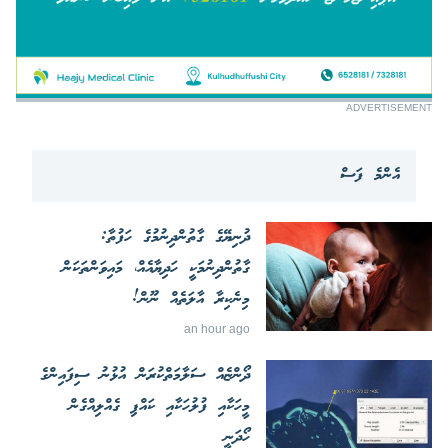
ADVERTISEMENT
އެންމެ ފަސް
ދުނިޔޭގެ ގާތުންދިނުމުގެ ހަފުތާ:
ގާތުންދިނުމަކީ ހަދިޔާއެއް، މައިވަންތަކަން
މިނެކިރާ އާލަތެއް ނޫން!
an hour ago
ދޯންޏެއް ސަލާމަތްކުރަން އުޅުނު ސިފައިންގެ
މީހަކާއި ފުލުހަކާއި ކައްޕި ގެއްލިއްގެން
ހޯދަނީ