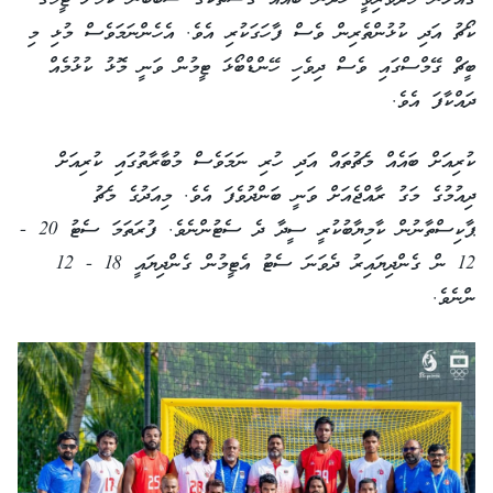
ކޯޗު އަދި ކުޅުންތެރިން ވެސް ފާހަގަކުރި އެވެ. އެހެންނަމަވެސް މުޅި މި
ބީޗް ގޭމްސްގައި ވެސް ދިވެހި ހޭންޑްބޯޅަ ޓީމުން ވަނީ މޮޅު ކުޅުމެއް
ދައްކާފަ އެވެ.
ކުރިއަށް ބައެއް މެޗުތައް އަދި ހުރި ނަމަވެސް މުބާރާތުގައި ކުރިއަށް
ދިއުމުގެ މަގު ރާއްޖެއަށް ވަނީ ބަންދުވެފަ އެވެ. މިއަދުގެ މެޗު
ޕާކިސްތާނުން ކާމިޔާބުކުރީ ސީދާ ދެ ސެޓުންނެވެ. ފުރަތަމަ ސެޓު 20 -
12 ން ގެންދިޔައިރު ދެވަނަ ސެޓު އެޓީމުން ގެންދިޔައީ 18 - 12
ންނެވެ.