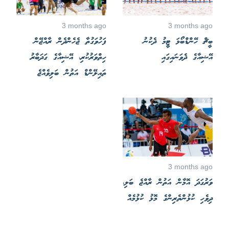
3 months ago
3 months ago
ބީޗް ހޭންޑްބޯޅަ ޓީމު ދެކުނު
ފަހުވަގުތާ ޖެހެންދެން ރާއްޖޭން
އޭޝިއާގެ ދެވަނައިގައި
ހިތްވަރުކުރި، އޭޝިއާގެ ގަދަބާރު
ތައިލޭންޑް އަތުން ބަލިވެއްޖެ
3 months ago
ވަރުގަދަ އޮމާން އަތުން ރާއްޖެ ބަލި،
ދިވެހި ކުޅުންތެރިންގެ މޮޅު ކުޅުމެއް