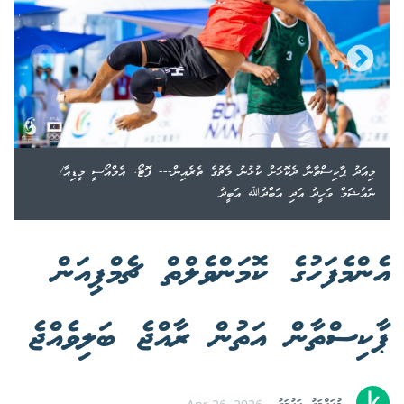
މިއަދު ޕާކިސްތާނާ ދެކޮޅަށް ކުޅުނު މެޗުގެ ތެރެއިން--- ފޮޓޯ: އެމްއޯސީ މީޑިއާ/
ނައުޝަމް ވަހީދު އަދި އަބްދުﷲ އަބީދު
އެންމެފަހުގެ ކޮމަންވެލްތް ޗެމްޕިއަން
ޕާކިސްތާން އަތުން ރާއްޖެ ބަލިވެއްޖެ