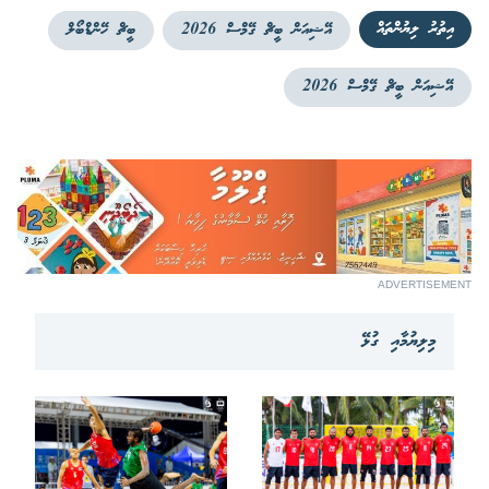
އިތުރު ލިޔުންތައް
އޭޝިއަން ބީޗް ގޭމްސް 2026
ބީޗް ހޭންޑްބޯލް
އޭޝިއަން ބީޗް ގޭމްސް 2026
ADVERTISEMENT
މިލިޔުމާއި ގުޅޭ