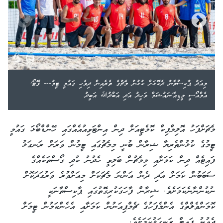
މިއަދު ޕާކިސްތާނާ ދެކޮޅަށް ކުޅުނު މެޗުގެ ތެރެއިން ދިވެހި ގައުމީ ޓީމު--- ފޮޓޯ:
އެމްއޯސީ މީޑިއާ/ނައުޝަމް ވަހީދު އަދި އަބްދުﷲ އަބީދު
މެޗަށްފަހު އޮލިމްޕިކް ކޮމެޓީއަށް ދިން އިންޓަވިއުއެއްގައި ހޭންޑްބޯޅަ ގައުމީ
ޓީމުގެ ކުޅުންތެރިޔާ ޝިރާން ބުނީ މިމެޗުގައި ޓީމުން ވަރަށް ރަނގަޅު
ފައިޓެއް ދިން ކަމަށާއި މިމެޗުން ބަލިވީ ހެދުނު ކުދި ގޯސްތަކެއްގެ
ސަބަބުން ކަމަށް އަދި ދެން އަންނަ މެޗަކަށް މިއަށްވުރެ ވަރުގަދަކޮށް
ނުކުންނާނެކަމަށެވެ. ޝިރާން ފާހަގަކުރިގޮތުގައި ޕާކިސްތާނަކީ
ކޮމަންވެލްތްގެ އެންމެފަހުގެ ޗެމްޕިއަނުން ކަމަށާއި އެހެންކަމުން ޓީމަށް
ދެވުނު ފައިޓް ރަނގަޅުކަމަށެވެ.