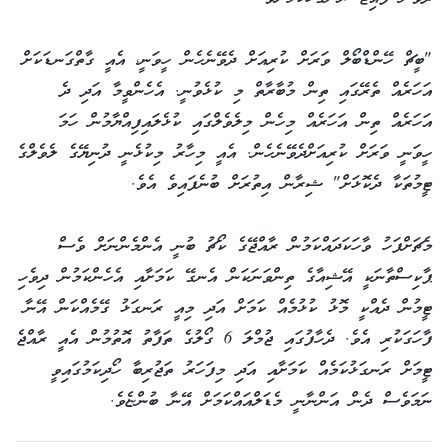
"ބީޗް ހޭންޑްބޯލް ވަރަށް ކުރިއަށް ދެވޭނެހެން ހީވަނީ، އެއީ ގާތްގަނޑަކަށް
އަހަރެއް ތެރޭގައި ތިން މުބާރާތް މި ކުޅެވުނީ. އެހެންވީމާ އަދި ދެ
އަހަރެއް ތިން އަހަރެއް މިހެން މިލެވެލްގައި ކުޅެލައިފިއްޔާމުން ހަމަ
ހީވަނީ ވަރަށް ކުރިއަށްދެވޭނެހެން. އެއީ މިހާރު މިކުޅެނީ ދުނިޔޭގެ ލެވެލްގެ
ޓީމުތަކާ ދެކޮޅަށް" ޝިރާން އިތުރަށް ބުނެފައިވެ އެވެ.
މެޗަށްފަހު ވާހަކަދައްކަމުން ރާއްޖޭގެ ކޯޗު ބުނީ އެންމެންނަށް ވެސް
ޕާކިސްތާނަކީ އޭޝިއާގެ ތިންވަނަކަން އެނގޭ ކަމަށާއި އެހެންކަމުން ދިވެހި
ޓީމުން ދެއްކީ މޮޅު ކުޅުމެއް ކަމަށް އަދި މިއީ ރަނގަޅު ގޭމެއްކަން އޭނާ
ފާހަގަކުރި އެވެ. ދެހާފުގައި ޖުމްލަ 6 ގޯލުގެ ތަފާތު އޮތުމުން އެއީ ރާއްޖެ
ޓީމަށް ރަނގަޅުކަމެއް ކަމަށާއި އަދި މިފަހަރު ތަޖުރިބާ ހޯދިކަމުގައިވީ
ނަމަވެސް ދެން އަންނާނީ މެޑަލްއައްކަމަށް އޭނާ ބުންޏެވެ.