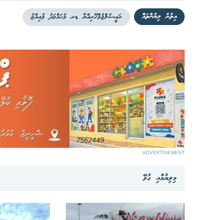
އިތުރު ލިޔުންތައް
ރައީސުލްޖުމްހޫރިއްޔާ ޑރ މުހައްމަދު މުއިއްޒު
ADVERTISEMENT
މިލިޔުމާއި ގުޅޭ