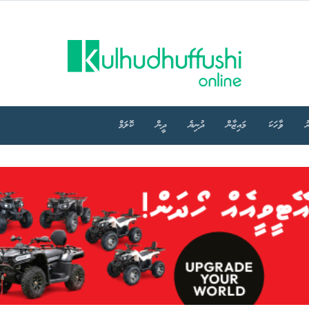
ު
ވާހަކަ
މައިޒާން
ދުނިޔެ
ދީން
ކޮލަމް