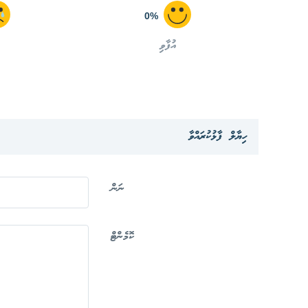
0%
އުފާވި
ހިޔާލް ފާޅުކުރައްވާ
ނަން
ކޮމެންޓް