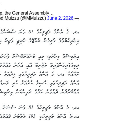
.
hip, the General Assembly…
June 2, 2026
— Dr Mohamed Muizzu (@MMuizzu)
އދ. ގެ އާންމު މަޖިލީހުގ
އިންތިހާބުވުމާ ގުޅިގެން ރާއްޖޭގެ ހާރިޖީ ވަޒީރު އ
އިރުތިޝާމް ވިދާޅުވީ، މިއީ ބަންގްލަދޭޝަށް ފަހުރުވ
ލިބިވަޑައިގެންފައިވާ ތަޖުރިބާ އާއި އެހެން ގައުމުތ
ރޫޙާއެކު އދ. ގެ އާންމު މަޖިލީހުގައި ޚިދުމަތް ކ
އާންމު މަޖިލިހުގައި ހާސިލް ކުރުމަށް ހުރި ލަނޑުދ
އެއްބާރުލުން ދެއްވާނެ ކަމުގެ ޔަގީންކަން އިރުތިޝާމ
އދ. ގެ އާންމު މަޖިލީހުގެ
އދ.ގެ އާންމު މަޖިލީހަކީ، 193 މެމްބަރު ޤައުމުގެ މައްޗަށް އެކުލެވޭ އާންމު މަޖިލީހެވެ.