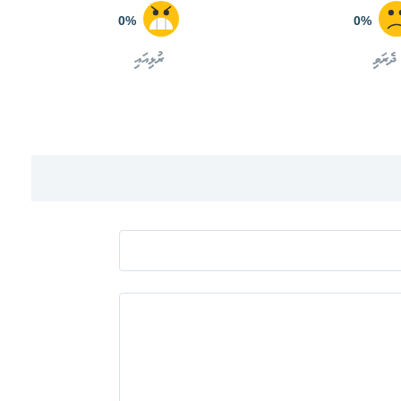
0%
0%
ދެރަވި
ރުޅިއައި