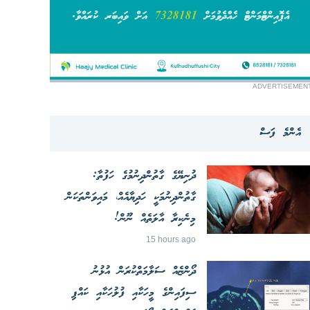
ADVERTISEMEN
އެންމެ ފަސް
ދުނިޔޭގެ ގާތުންދިނުމުގެ ހަފުތާ:
ގާތުންދިނުމަކީ ހަދިޔާއެއް، މައިވަންތަކަން
މިނެކިރާ އާލަތެއް ނޫން!
15 hours ago
ދޯންޏެއް ސަލާމަތްކުރަން އުޅުނު
ސިފައިންގެ މީހަކާއި ފުލުހަކާއި ކައްޕި