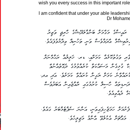
wish you every success in this important role
I am confident that under your able leaders
ެ 81 ވަނަ ސެޝަންގެ ރައީސްގެ މަގާމަށް ބަންގްލަދޭޝްގެ ހާރިޖީ ވަޒީރު
ިރުތިޝާމް އާދަމްވެސް ވަނީ ތަހުނިޔާ ވިދާޅުވެފައެވެ.
ެރި ވަގުތުކޮޅެއް ކަމަށާއި، ޑރ. ޚަލީލުއް ރަޙްމާނަށް
ަކާ ގުޅިގެން މަސައްކަތް ކުރެއްވުމުގެ ދެގޮތެއްނުވާ
ުރައްވާނެ ކަމަށް ޔަގީން ކުރައްވާ ކަމަށެވެ. އަދި އދ.
ަނޑިތައް ހާސިލް ކުރުމުގައި ރާއްޖެއިން އަބަދުވެސް
ް ދެއްވިއެވެ.
 81 ވަނަ ސެޝަން ފެށުމަށް ހަމަޖެހިފައިވަނީ، އަންނަ ސެޕްޓެމްބަރު ގައެވެ.