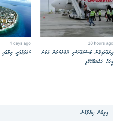
4 days ago
18 hours ago
ދިރުވާލައިގެން މަސްތުވާތަކެތި އެތެރެކުރަން އުޅުނު
ކުޅުދުއްފުށީ ތިލާގައި
މީހަކު ހައްޔަރުކޮށްފި
މިލިޔުން ކިޔާލުމުން