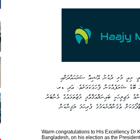
ވީ، މިއީ މުޅި ދެކުނު އޭޝިއާ ސަރަޙައްދަށާއި
ށް ބޮޑު ޝަރަފެއްކަން ފާހަގަކަމަށެވެ. އަދި ޑރ.
މު މަޖިލީހަކީ ބައިނަލްއަޤްވާމީ މުޖުތަމައުގެ މެންބަރު
ފޯމަކަށް ވެގެންދާނެކަމުގެ ފުރިހަމަ ޔަޤީންކަން
Warm congratulations to His Excellency Dr K
Bangladesh, on his election as the President