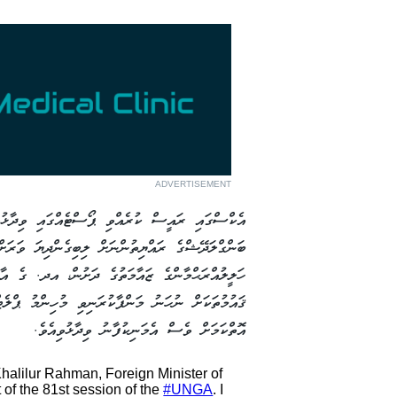
ADVERTISEMENT
އެކްސްގައި ރައީސް ކުރެއްވި ޕޯސްޓެއްގައި ވިދާޅު
ބަންގްލަދޭޝްގެ ރައްޔިތުންނަށް ލިބިގެންދިޔަ ވަރަ
ހަލީލުއްރަޙްމާންގެ ޒައާމަތުގެ ދަށުން، އދ. ގެ އާން
ޤައުމުތަކަށް ނުހަނު މަންފާކުރަނިވި މުހިންމު ޕްލެޓް
އޮތްކަމަށް ވެސް އެމަނިކުފާނު ވިދާޅުވިއެވެ.
halilur Rahman, Foreign Minister of
 of the 81st session of the
#UNGA
. I