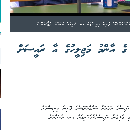
T
ެ އާންމު މަޖިލީހުގެ އާ ރައީސަށް
8 ވަނަ ސެޝަންގެ ރައީސްގެ މަގާމަށް ބަންގްލަދޭޝްގެ ފޮރިން މިނިސްޓަރު
އި ގުޅިގެން ރައީސުލްޖުމްހޫރިއްޔާ ޑރ. މުހައްމަދު