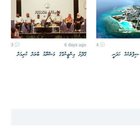
3
6 days ago
4
 ޝިޕްރެކެއް ހަދަނީ
ގޭދޮށު އިންޖީނުގޭގެ މަޝްރޫއު ބާރަށް ކުރިއަށް