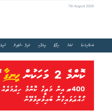
7th August 2026
ބަނޑޭރިގަނޑު
ޚަބަރު
ރިޕޯޓް
ވިޔަފާރި
ލައިފް ސްޓައިލް
ކުޅިވަރ