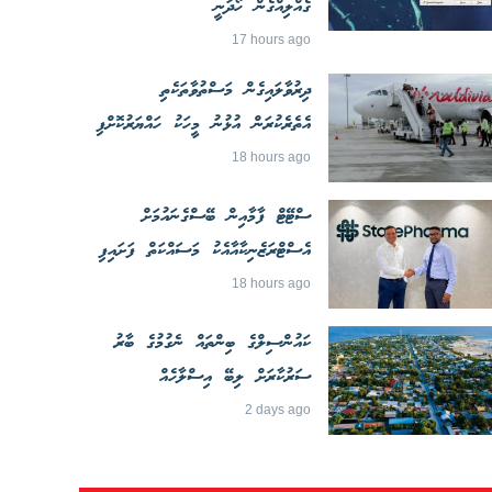
ގެއްލިއްގެން ހޯދަނީ
17 hours ago
ދިރުވާލައިގެން މަސްތުވާތަކެތި
އެތެރެކުރަން އުޅުނު މީހަކު ހައްޔަރުކޮށްފި
18 hours ago
ސްޓޭޓް ފާމާއިން ބޭސްގެނައުމަށް
އެސްޓްރަޒެނިކާއާއެކު މަސައްކަތް ފަށައިފި
18 hours ago
ކައުންސިލްގެ ބިންތައް ނެގުމުގެ ބާރު
ސަރުކާރަށް ލިބޭ އިސްލާހެއް
2 days ago