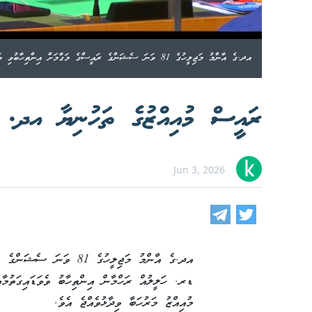
އދ.ގެ އާންމު މަޖިލީހުގެ 81 ވަނަ ސެޝަންގެ ރައީސްގެ މަގާމަށް އިންތިހާބުވި ބަންގްލަދޭޝްގެ ފޮރިން މިނިސްޓަރު ޑރ. ޚަލީލުއް ރަހްމާން--ފޮޓޯ:އެކްސް
ރައީސް މުއިއްޒުގެ ތަހުނިޔާ އދ. ގ
Jun 3, 2026
އދ.ގެ އާންމު މަޖިލީހުގެ 1
ޑރ. ހަލީލުއް ރަހްމާން އިންތިހާބު ވެވަޑައިގަތުމާ
މުއިއްޒު މަރުހަބާ ވިދާޅުވެއްޖެ އެވެ.