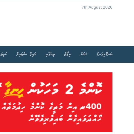
7th August 2026
ބަނޑޭރިގަނޑު
ޚަބަރު
ރިޕޯޓް
ވިޔަފާރި
ލައިފް ސްޓައިލް
ކުޅިވަރ