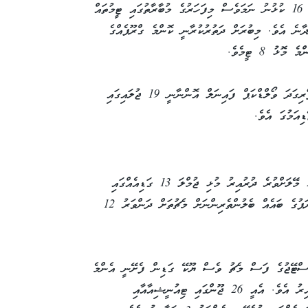
ކުރީގެ މުބާރާތްތަކުގައި ގްރޫޕް ސްޓޭޖަށްފަހު ގަދަ 16 ކުޅުނު ނަމަވެސް މިފަހަރުގެ މުބާރާތުގައި ޓީމުތައް
ުޅެވިގެންދާނެ އެވެ. މިބުރަށް ދަތުރުކުރާނީ ކޮންމެ ގްރޫޕެއްގެ
ު 8 ޓީމެވެ.
މިފަހަރުގެ ދުނިޔޭގެ ޗެމްޕިއަން ހޮވުމަށް ކުޅެވޭ ފޯރިގަދަ ވޯލްޑްކަޕް ފައިނަލް އޮންނާނީ 19 ޖުލައިގައި
ިއަމުގަ އެވެ.
ހަތަރު ޓައިމް ޒޯނެއްގައި ބައެއް ސިޓީތައް 2800 މޭލަށްވުރެ ދުރުއިރު މުޅި ޖުމްލަ 13 ގަޑިއެއްގައި
ވޯލްޑްކަޕް ކުރިއަށްދާނެ އެވެ. އޭގެ ސަބަބުން ޔޫރަޕުގެ ބައެއް ބެލުންތެރިންނަށް މެޗުތަށް ދަންވަރު 12
ްޓޭޖުގެ ފަސް މެޗު ވެސް ޔޫކޭ ގަޑިން ފެށޭނީ އެންމެ
އަވަހަށް ވެސް ހުކުރު ދުވަހު ދަންވަރު 12 ޖަހާއިރު އެވެ. އެއީ 26 ޖޫންގައި ޓިއުނީޝިއާއާއި