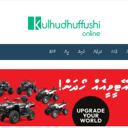
ު
ވާހަކަ
މައިޒާން
ދުނިޔެ
ދީން
ކޮލަމް