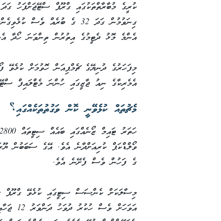
ގިނަވުމުން ގަދަ 32 ގެ ބުރެއް ވެސް ކ
އެންމެ މޮޅު ދެޓީމުގެ އިތުރުން ތިންވަނަ ހޯދާ އެންމެ މޮޅ
އެމެރިކާގެ ނިއު ޖާޒީގައި ހުންނަ މެޓްލައިފް ސްޓޭޑ
މެޗުތައް ކުޅެވޭނީ ކޮން ވަގުތުތަކެއްގައި؟
ގެ ފަހުން ވެސް ފެށޭނެ އެވެ.
މިސާލަކަށް ކެންސަސް ސިޓީގައި ކުޅެވޭ ގްރޫޕް ސ