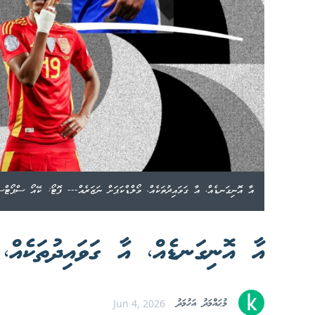
އާ އޮނިގަނޑެއް، އާ ގަވައިދުތަކެއް، ވޯލްޑްކަޕަށް ނަޒަރެއް--- ފޮޓޯ: ކޭއޯ ސްޕޯޓްސް
އާ އޮނިގަނޑެއް، އާ ގަވައިދުތަކެއް، 
މުޙައްމަދު އަހުމަދު
Jun 4, 2026