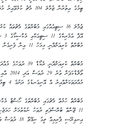
ޓީމުގެ އިތުރުން ޖުމްލަ 104 މެޗު ކުޅެވޭއިރު މުބާރާތް ކުރިއަށްދާނީ 3 ގައުމެއްގަ އެވެ.
ޖުމްލަ 16 ސިޓީއެއްގައި މުބާރާތުގެ މެޗުތައް
މުބާރާތް ކުރިއަށްދާނީ މިމަހު 11 އިން ފެށިގެން އަންނަ ޖުލައި މަހުގެ 19ގެ ނިޔަލަށެވެ.
މުއްދަތަކަށްވާއިރު އާ އޮނިގަނޑުގެ ދަށުގެ 4 ޓީމު ހިމެނޭ 12 ގްރޫޕެއް މިމުބާރާތުގައި އޮންނާޏެ އެވެ.
މުބާރާތް ހުޅުވާ މެޗުގައި މުބާރާތުގެ ހޯސްޓް މެކް
11 ޖޫންވާ ބުރާސްފަތި ދުވަހު ނުކުތުމަށް ހަމަޖެހ
އިނގިރޭސި ޕްރިމިއާ ލީގު ނިމޭތާ 18 ދުވަސް ފަހުންނެވެ.