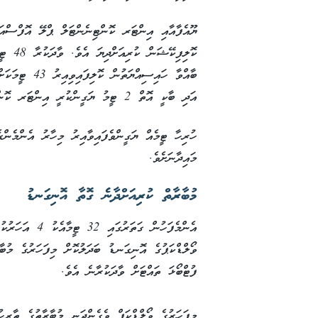
ޔޫއެފާއާއި އިންޓަރ ކޮންޓިނެންޓަލް ޕްލޭ އޮފްސްއަ
ކޮލިފި
ބާއްވާ ހައިސިއ
އަދި ބާކީ އޮތް 2 ޓީމު ޔަގީންކުރީ އިންޓަރ ކޮންޓިނެންޓަލް ޕްލޭއޮފުންނެވެ.
ހުރިހާ ޓީމެއް ޔަގީންވެފައިވާއިރު މިހާރު އެންމެންގ
މައިދާނަށެވެ.
މުބާރާތް ކުރިއަށްދާނެ ގޮތާ އޮނިގަނޑު
އެންމެފަހުން ގަތ
ފުޓްބޯޅަ ތައްޓަށް ވާދަކުރާނެ އެވެ.