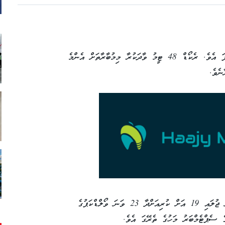
2026 ވަނަ އަހަރުގެ ވޯލްޑްކަޕް މިވަނީ ބޯމަތިވެފަ އެވެ. ރެކޯޑް 48 ޓީމު ވާދަކުރާ މިމުބާރާތަށް އެންމެ
ނެވެ.
އެމެރިކާ، ކެނެޑާ އަދި މެކްސިކޯގައި ޖޫން 11 ން ޖުލައި 19 އަށް ކުރިއަށްދާ 23 ވަނަ ވޯލްޑްކަޕުގެ