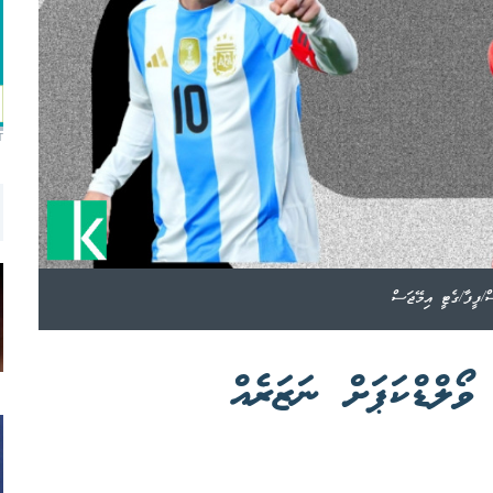
T
/ފީފާ/ގެޓީ އިމޭޖަސް
ވޯލްޑްކަޕަށް ނަޒަރެއް