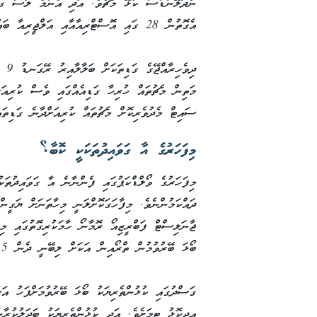
އެގޮތުން 28 ގައި އޮސްޓްރިއާއާއި އަލްޖީރިއާ ބައްދަލުކުރާ މެޗު ފެށޭނީ 3 ޖަހާއިރު އެވެ.
މަތިން މެޗުތައް ހުރިހާ ގަޑިއެއްގައި ވެސް ކުރިއަށ
ސައިޓް މެދުވެރިކޮށް މެޗުތައް ކުރިއަށްދާނެ ގަޑިތައ
މިފަހަރުގެ އާ ގަވައިދުތަކަކީ ކޮބާ؟
މިފަހަރުގެ ވޯލްޑްކަޕުގައި ފެންނާނެ އާ ގަވައިދުތަ
ދައްކަމުންނެވެ. މިފާހަގަކޮށްލަނީ މިހާތަނަށް ޔަގީން
ޖާނަލިސްޓް ފަބްރީޒިއޯ ރޮމާނޯ ހާމަކުރިގޮތުގައި މިފ
ބޯޅަ ބޭރުވުމުން ތްރޯއިން އަކަށް ލިބޭނީ ދެން 5 ސިކުންތެވެ.
ގަސްދުގައި ކުޅުންތެރިޔަކު ބޯޅަ ބޭރުވުމަށްފަހު އަ
އިދިކޮޅު ޓީމަށެވެ. އަދި ކުޅުންތެރިޔަކު ބަދަލުކުރ