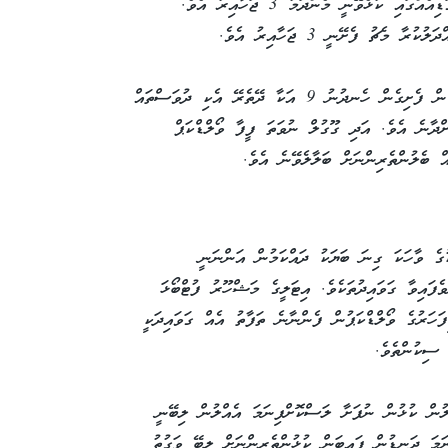
ނެދަލޭންޑްސް ކުޅޭ މެޗެވެ. އަދި އެންމެ ލަސް ގަޑިއެއްގައި ކުޅެވޭނީ މެންދަމު 3 ޖަހާއިރު އެވެ.
ދިވެހިރާއްޖޭގެ ގަޑިތަކަށް ބަލާލާއިރު ރޭގަނޑު 9 ން ފެށިގެން ހެނދުނު 9 އަކާ ދޭތެރޭ އެކި ދުވަސްތައް
ްދާނެ އެވެ. އަދި ގޫގުލް ނުވަތަ ފީފާ ވޯލްޑްކަޕް
ް ބެލުންތެރިންނަށް ބަލާލެވޭނެ އެވެ.
ކުގެ ވާހަކަ ގިނަ ބަޔަކު ދައްކަމުން އަންނަނީ
ވެފައިވާ ގަވައިދުތަކެވެ. އިޓަލީގެ މަޝްހޫރު ފުޓްބޯޅަ
ަހަރުގެ ވޯލްޑްކަޕުން ފެންނާނެ ތަފާތު އެއް ގަވައިދަކީ
ލުން ކުޅުން ނުފަށާ ލަސްކޮށްފިނަމަ އެއްލުން ލިބޭނީ
ާނަމަ ދަނޑުން ފައިބަން ކުޅުންތެރިންނަށް ލިބޭ ވަގުތު