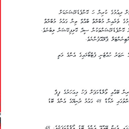
ށް ދިއުމުގެ ކުރިން ހަ ކޮންފެޑެރޭޝަނަކަށް
ކޭޝަން ކުރިއަށްދިޔަ އެވެ. ވާދަކުރާ 48 ޓީމުގެ ތެރެއިން މުބާރާތް ބާއްވާ ތިން ގައުމު މުބާރާތް
ްޔަތުން ކޮލިފައިވިއިރު 43 ޓީމަކަށް ކޮންފެޑެރޭޝަންތަކުން ސީދާ ކޮލިފިކޭޝަން ލިބުނެވެ.
ެ ނަޒަރު ހުއްޓެނީ ފުޓްބޯޅައިގެ އެންމެ މަތީ
ަރުގައި 32 ޓީމާއެކު 4 އަހަރުކުރިން ބޭއްވި ވޯލްޑްކަޕަށް ފަހު މިއަހަރުގެ ފީފާ
ވޯލްޑްކަޕުގެ އޮނިގަނޑު ބަދަލުކޮށް މިފަހަރުގެ މުބާރާތުގައި ރެކޯޑް 48 ގައުމު ދުނިޔޭގެ އެންމެ ބޮޑު
މިފަހަރުގެ ވޯލްޑްކަޕް ވެގެންދަނީ މުބާރާތުގެ ތާރީހުގައި ވެސް ބޭއްވޭ އެންމެ ބޮޑު ވޯލްޑްކަޕަށެވެ. 48