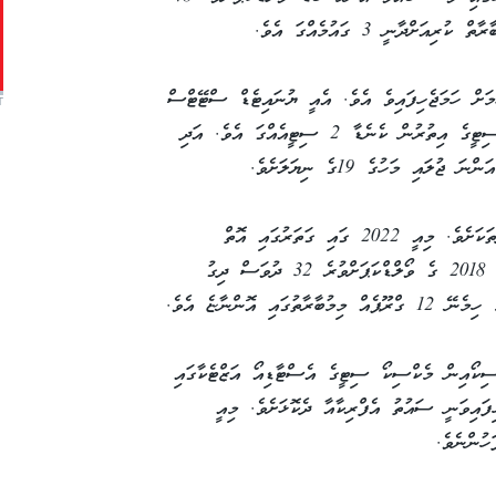
 ކުޅުމަށް ހަމަޖެހިފައިވެ އެވެ. އެއީ ޔުނައިޓެޑް ސްޓޭޓްސް
T
އޮފް އެމެރިކާގެ 11 ސިޓީއަކާއި މެކްސިކޯގެ 3 ސިޓީގެ އިތުރުން ކެނެޑާ 2 ސިޓީއެއްގަ އެވެ. އަދި
މުބާރާތް ކުރިއަށްދާނީ ރެކޯޑް 39 ދުވަހުގެ މުއްދަތަކަށެވެ. މިއީ 2022 ގައި ގަތަރުގައި އޮތް
ވޯލްޑްކަޕަށް ވުރެ 29 ދުވަސް އަދި 2014 އާއި 2018 ގެ ވޯލްޑްކަޕަށްވުރެ 32 ދުވަސް ދިގު
ސިކޯއިން މެކްސިކޯ ސިޓީގެ އެސްޓާޑިއޯ އަޒްޓެކާގައި
ިފައިވަނީ ސައުތު އެފްރިކާއާ ދެކޮޅަށެވެ. މިއީ