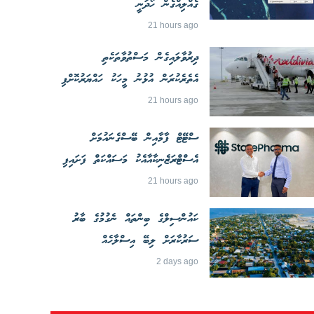
ގެއްލިއްގެން ހޯދަނީ
21 hours ago
ދިރުވާލައިގެން މަސްތުވާތަކެތި
އެތެރެކުރަން އުޅުނު މީހަކު ހައްޔަރުކޮށްފި
21 hours ago
ސްޓޭޓް ފާމާއިން ބޭސްގެނައުމަށް
އެސްޓްރަޒެނިކާއާއެކު މަސައްކަތް ފަށައިފި
21 hours ago
ކައުންސިލްގެ ބިންތައް ނެގުމުގެ ބާރު
ސަރުކާރަށް ލިބޭ އިސްލާހެއް
2 days ago