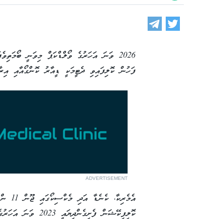
ފަހުން ކޮލިފައިވި ދެޓީމަކީ ޑީއާރު ކޮންގޯއާއި އިރާ
ADVERTISEMENT
ކޮލިފިކޭޝަން ފެށިގެންދިޔައީ 2023 ވަނަ އަހަރުގެ ސެޕްޓެމްބަރު މަހުގެ ތެރޭގަ އެވެ.