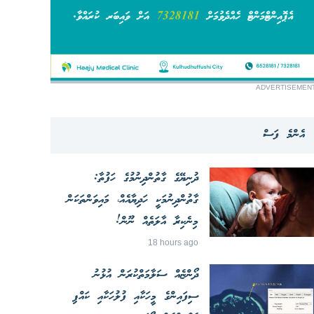
ADVERTISEMEN
އެންމެ ފަސް
ދުނިޔޭގެ ގާތުންދިނުމުގެ ހަފުތާ:
ގާތުންދިނުމަކީ ހަދިޔާއެއް، މައިވަންތަކަން
މިނެކިރާ އާލަތެއް ނޫން!
18 hours ago
ދޯންޏެއް ސަލާމަތްކުރަން އުޅުނު
ސިފައިންގެ މީހަކާއި ފުލުހަކާއި ކައްޕި