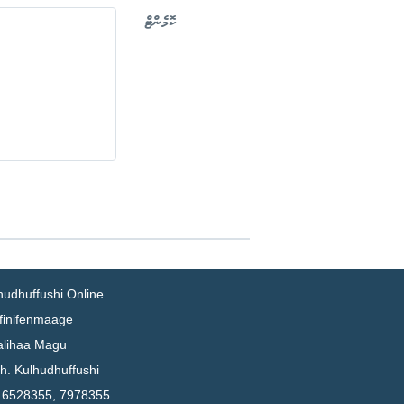
ކޮމެންޓް
hudhuffushi Online
ifinifenmaage
lihaa Magu
h. Kulhudhuffushi
: 6528355, 7978355