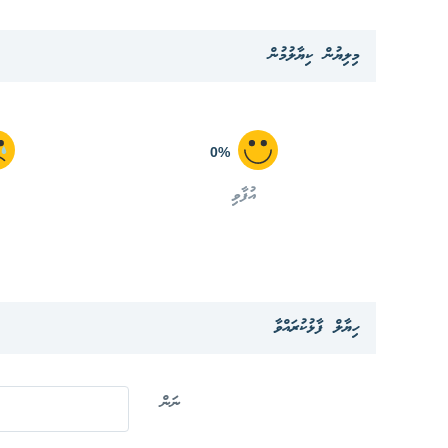
މިލިޔުން ކިޔާލުމުން
0%
އުފާވި
ހިޔާލް ފާޅުކުރައްވާ
ނަން