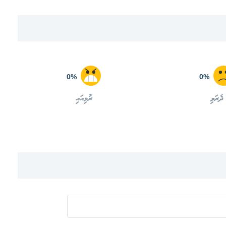
0%
0%
ދެރަވި
ރުޅިއައި