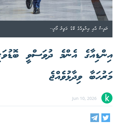
ރައީސް އާއި އިންޑީއާގެ ބޮޑު ވަޒީރު މޯދީ--
އިންޑިއާގެ އެންމެ ދުވަސްވީ ބޮޑުވަޒ
މަރުހަބާ ވިދާޅުވެއްޖެ
Jun 10, 2026