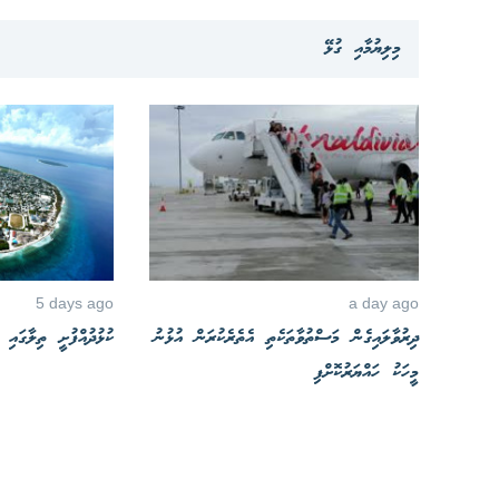
މިލިޔުމާއި ގުޅޭ
5 days ago
a day ago
ދިރުވާލައިގެން މަސްތުވާތަކެތި އެތެރެކުރަން އުޅުނު
ކުޅުދުއްފުށީ ތިލާގައި
މީހަކު ހައްޔަރުކޮށްފި