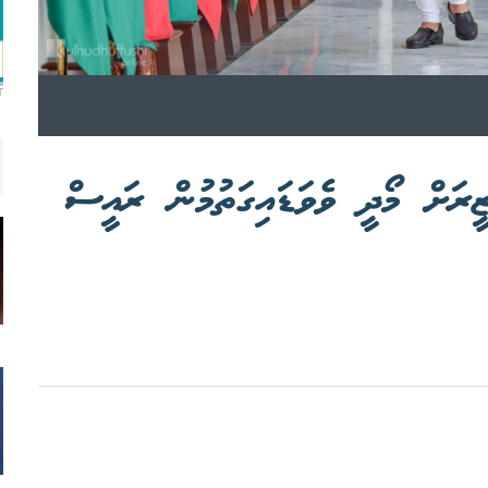
T
ީރަށް މޯދީ ވެވަޑައިގަތުމުން ރައީސް