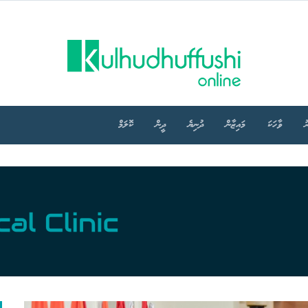
ު
ވާހަކަ
މައިޒާން
ދުނިޔެ
ދީން
ކޮލަމް