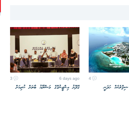
T
3
6 days ago
4
 ޝިޕްރެކެއް ހަދަނީ
ގޭދޮށު އިންޖީނުގޭގެ މަޝްރޫއު ބާރަށް ކުރިއަށް