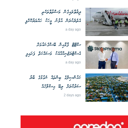
ދިރުވާލައިގެން މަސްތުވާތަކެތި
އެތެރެކުރަން އުޅުނު މީހަކު ހައްޔަރުކޮށްފި
a day ago
ސްޓޭޓް ފާމާއިން ބޭސްގެނައުމަށް
އެސްޓްރަޒެނިކާއާއެކު މަސައްކަތް ފަށައިފި
a day ago
ކައުންސިލްގެ ބިންތައް ނެގުމުގެ ބާރު
ސަރުކާރަށް ލިބޭ އިސްލާހެއް
2 days ago