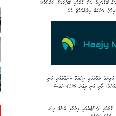
ހު ބޮޑުވަޒީރު ކަން ކުރެއްވި ބޭފުޅަކަށް ނަރެންދްރަ
އްޒު މަރުހަބާ ވިދާޅުވެއްޖެ އެވެ.
ަޒީރުގެ މަގާމުގައި ހިދުމަތް ކުރައްވާފައި ވަނީ
ޖަވާހިރުލާލް ނެހެރޫ އެވެ. އެއީ ޖުމްލަ 4398 ދުވަހެވެ. މޯދީ ވަނީ މިއަދު 4،399 ދުވަސް
ކުރެއްވި ޕޯސްޓެއްގައި ވިދާޅުވީ އެންމެ ގިނަ