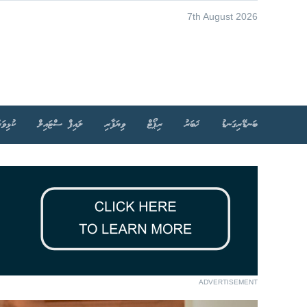
7th August 2026
ބަނޑޭރިގަނޑު
ޚަބަރު
ރިޕޯޓް
ވިޔަފާރި
ލައިފް ސްޓައިލް
ކުޅިވަރ
ADVERTISEMENT