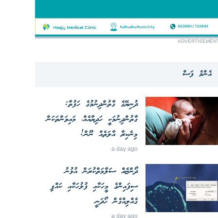
ADVERTISEMEN
އެންމެ ފަސް
ދުނިޔޭގެ ގާތުންދިނުމުގެ ހަފުތާ:
ގާތުންދިނުމަކީ ހަދިޔާއެއް، މައިވަންތަކަން
މިނެކިރާ އާލަތެއް ނޫން!
a day ago
ދޯންޏެއް ސަލާމަތްކުރަން އުޅުނު
ސިފައިންގެ މީހަކާއި ފުލުހަކާއި ކައްޕި
ގެއްލިއްގެން ހޯދަނީ
a day ago