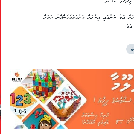
ވިދާޅުވާ ކަމަށެވެ.
ށް އޮތް ތަނުގައި އިތުރަށް ވަރުގަދަވެގެންދާނެ ކަމަށް
އެވެ.
ޒު