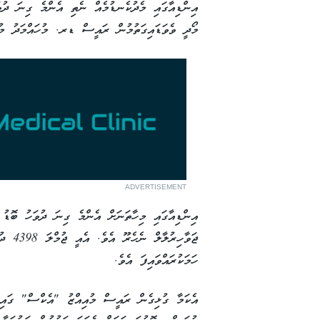
އިންޑިއާގައި މެދުކެނޑުމެއް ނެތި އެންމެ ގިނަ ދުވަ
މޯދީ ވެވަޑައިގަތުމުން ރައީސް ޑރ. މުހައްމަދު މުއި
ADVERTISEMENT
އިންޑިއާގައި މިހާތަނަށް އެންމެ ގިނަ ދުވަހު ބޮޑު ވ
ހަމަކުރައްވައިފަ އެވެ.
އެކަމާ ގުޅިގެން ރައީސް މުއިއްޒު "އެކްސް" ގައި 