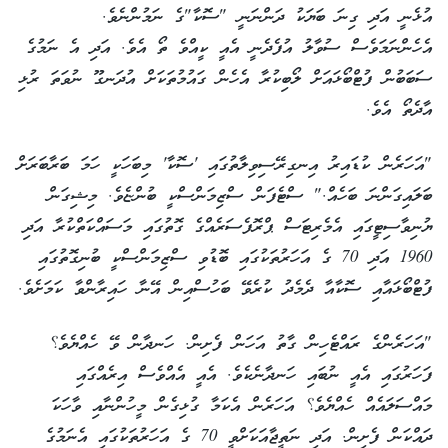
އުޅެނީ އަދި ގިނަ ބަޔަކު ދަންނަނީ "ސޮކާ"ގެ ނަމުންނެވެ.
އެހެންނަމަވެސް ސުވާލު އުފެދެނީ އެއީ ކީއްވެ ތޯ އެވެ. އަދި އެ ނަމުގެ
ސަބަބުން ފުޓްބޯޅައަށް ލޯބިކުރާ އެހެން ގައުމުތަކަށް އުދަނގޫ ނުވަތަ ރުޅި
އާދެތޯ އެވެ.
"އަހަރެން ކުޑައިރު އިނގިރޭސިވިލާތުގައި 'ސޮކާ' މިބަހަކީ ހަމަ ބަރާބަރަށް
ބަލައިގަންނަ ބަހެއް." ސްޓެފަން ސްޒިމަންސްކީ ބުންޏެވެ. މިޝިގަން
ޔުނިވާސިޓީގައި އެމެރިޓަސް ޕްރޮފެސަރެއްގެ ގޮތުގައި މަސައްކަތްކުރާ އަދި
1960 އަދި 70 ގެ އަހަރުތަކުގައި ބޮޑުވި ސްޒިމަންސްކީ ބުނިގޮތުގައި
ފުޓްބޯޅައާއި ސޮކާއާ ދެމެދު ކުރެވޭ ބަހުސްއިން އޭނާ ހައިރާންވާ ކަމަށެވެ.
"އަހަރެންގެ ރައްޓެހިން ގާތު އަހަން ފެށިން. ހަނދާން ވޭ ހެއްޔެވެ؟
ފަހަރުގައި އެއީ ނުބައި ހަނދާނެކެވެ. އެއީ އެއްވެސް އިރެއްގައި
މައްސަލައެއް ހެއްޔެވެ؟ އަހަރެން އެކަމާ ގުޅިގެން މީހުންނާއި ވާހަކަ
ދައްކަން ފެށިން. އަދި ނަތީޖާއަކަށްވީ 70 ގެ އަހަރުތަކުގައި އެނަމުގެ