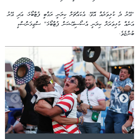
"އޭރު ދެ ކުޅިވަރެއް އޮވޭ، އެކައްޗަށް ކިޔަނީ ރަގްބީ ފުޓްބޯޅަ، އަދި އޭރު
އަނެއް ކުޅިވަރަށް ކިޔަނީ އެސޯސިއޭޝަން ފުޓްބޯޅަ" ސްޒިމަންސްކީ
ބުންޏެވެ.