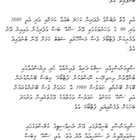
ބުނެފައިވެ އެވެ.
އެއީ ގާތް ދެބެންގެ ދެދަރިން ކަހަލަ ބައެއް ކަމަށާއި އަދި އެއީ 1880
އަދި 90 ގެ އަހަރުތަކުގައި އޭރު 'ސޮކާ' ބަސް އުފެދިގެން އައިއިރު އޭރު
އެމެރިކަން ފުޓްބޯޅަ ވެސް މަޝްހޫރުވި ސަބަބު ކަމަށް އޭނާ ބުނެފައިވެ
އެވެ.
ސްޒިމަންސްކީއާއި ސިލްކެ-މަރިއާ ވެއިނެކްއާ ހެދި ދިރާސާއެއްގައި
ބުނާގޮތުން އިނގިރޭސި ނޫސްތަކުން 'ފުޓްބޯޅަ' މިބަސް ބޭނުންކުރަން
ބޮޑަށް ބޭނުންވި ނަމަވެސް 1980 އާ ހަމައަށް ވެސް ބޭނުންކުރަމުން
އައީ 'ސޮކާ' ކަމަށެވެ. ނަމަވެސް ވަގުތާއެކު އޭގެތެރެއިން ވަރުގަދަ
ބަހަކަށް ވެގެންދިޔައީ ފުޓްބޯޅަ އެވެ.
ސްޒިމަންސްކީ ބުނިގޮތުގައި އޭނާ ޔުނިވާސިޓީގެ ކުލާސްތަކުގައި
ކިޔަވައިދޭއިރު ދެ ސުރުހީއެއް އާދެ އެވެ. އެއީ 'ސޮކާ' މިބަސް