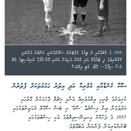
1938 ގެ މެޗެއްގައި ދެ ޓީމުގެ ކެޕްޓަނުން ސަލާންކުރަނީ، ކަނާތުން ފެންނަނީ
ކޭމްބްރިޖުގެ ފީ ޓެމްޕްލާ އަދި ވާތުން ފެނިގެން އެދަނީ އޮކްސްފޯޑް ޔުނިވާސިޓީގެ އެޗް
އެސް ސީފޯޑް--- ފޮޓޯ: ގެޓީ އިމޭޖަސް
ސޮކާ ކެނެޑާއާއި އެމެރިކާ އަދި އިތުރު ގައުމުތަކަށް ފެތުރުން
ކުޅިވަރުގެ ތާރީހީ އިލްމުވެރިޔާ އެންޑީ މިޗެލް ފާހަގަކުރާ ގޮތުގައި
މަދުވެގެން ތިން މިސާލެއް 'ސޮކާ' މި ބަސް ސްކޫލް މެގަޒިންތަކުގައި
1885 ގެ ފަހުކޮޅު އިނގިރޭސިވިލާތުގެ އެކި ހިސާބުތަކުގައި
ބޭނުންކުރިކަން ފެންނަން އެބައޮތެވެ.