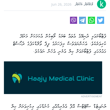
މުޙައްމަދު އަހުމަދު
Jun 26, 2026
ފުޓްބޯޅައަކީ ދުނިޔޭގެ އެތައް ބަޔަކު ލޯބިކުރާ އެކަމަކަށް މަރުދޭ
ކުޅިވަރެކެވެ. އެހެންނަމަވެސް މިފަހަރުގެ ފީފާ ވޯލްޑްކަޕުގެ ދެހޯސްޓް
ގައުމުގައި ފުޓްބޯޅައަށް ކިޔާ އުޅެނީ އެހެން ނަމެކެވެ.
ADVERTISEMENT
ޔުނައިޓެޑް ސްޓޭޓްސް އޮފް އެމެރިކާއާއި ކެނެޑާގައި މިކުޅިވަރަށް ކިޔާ