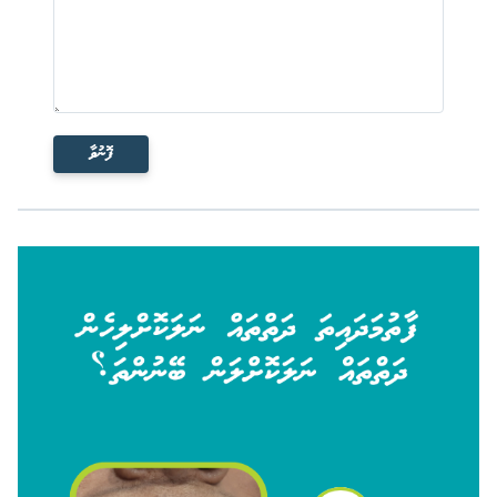
ފޮނުވާ