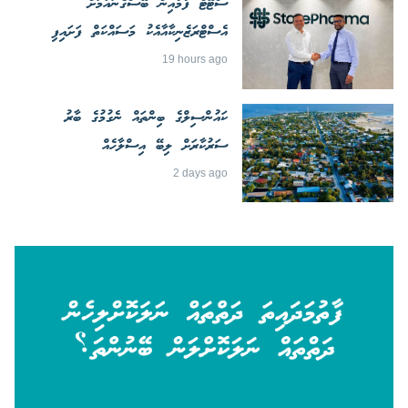
ސްޓޭޓް ފާމާއިން ބޭސްގެނައުމަށް
އެސްޓްރަޒެނިކާއާއެކު މަސައްކަތް ފަށައިފި
19 hours ago
ކައުންސިލްގެ ބިންތައް ނެގުމުގެ ބާރު
ސަރުކާރަށް ލިބޭ އިސްލާހެއް
2 days ago