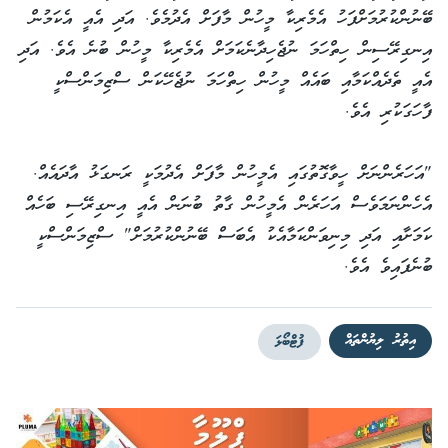
ބޭނުންކުރުމަށްފަހު އެމެރިކާ މީހުން މާފަށް އެދުމެވެ. އަދި އެއީ އެކަމުން
އިނގިރޭސިން ހިތްހަމަ ނުޖެހިދާނެކަމަށް އެމެރިކާ މީހުން ބުނެ އެވެ. އަދި
އެއީ ތެދެއްކަމާއި ބައެއް މީހުން ހިތްހަމަ ނުޖެހޭކަން ސްޒިމަންސްކީ
ފާހަގަކުރި އެވެ.
"އަހަރެންނަށް ހީވާގޮތުގައި އެމީހުން މާފަށް އެދުމަކީ ރަނގަޅު އާދައެއް.
އެހެންނަމަވެސް އަހަރެން އެމީހުން ގާތު ބުނަން އެއީ އިނގިރޭސި ބަހެއް
ކަމަށާއި އަދި މިނިވަންކަމާއެކު އެބަސް ބޭނުންކުރުމަށް" ސްޒިމަންސްކީ
ބުނެފައިވެ އެވެ.
އިތުރު ލިޔުންތައް
ފުޓްބޯޅަ