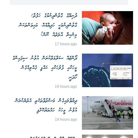
ދުނިޔޭގެ ގާތުންދިނުމުގެ ހަފުތާ:
ގާތުންދިނުމަކީ ހަދިޔާއެއް، މައިވަންތަކަން
މިނެކިރާ އާލަތެއް ނޫން!
17 hours ago
ދޯންޏެއް ސަލާމަތްކުރަން އުޅުނު ސިފައިންގެ
މީހަކާއި ފުލުހަކާއި ކައްޕި ގެއްލިއްގެން
ހޯދަނީ
19 hours ago
ދިރުވާލައިގެން މަސްތުވާތަކެތި އެތެރެކުރަން
އުޅުނު މީހަކު ހައްޔަރުކޮށްފި
19 hours ago