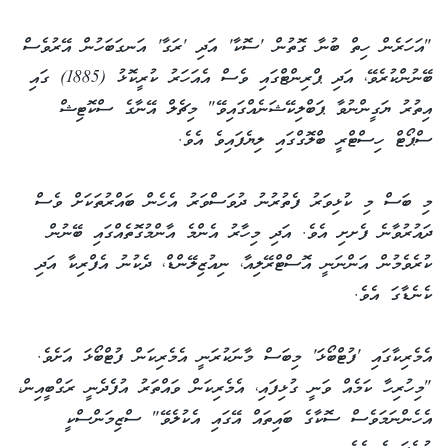
"އަހަރެން ހިތް ބުނާ ގޮތުން 'ސޮކާ' އަދި 'ރަގާ' އަނގަބަހުން އޭރުވެސް
ބޭނުންކުރެވޭ، އަދި ޕްރިންޓްގައި ވެސް އެއަހަރު ކުރީކޮޅު (1885) ގައި
އިތުރު ޔަގީންނުވާ ޕަބްލިކޭޝަނެއްގައިވޭ" މިޗެލް އޭނާގެ ސްކޮޓިޝް
ސްޕޯޓް ހިސްޓްރީ ބްލޮގްގައި ލިޔެފައިވެ އެވެ.
މި ބަސް މި ކުޅިވަރު ފެތުރުނު ދުވަސްވަރު އެހެން ބައްރުތަކަށް ވެސް
ދައުރުވާނެ ފެށށި އެވެ. އަދި މިހާރު އެންމެ އާންމުގޮތެއްގައި ބޭނުން
ކުރެވެމުން އަންނަނީ އޮސްޓްރޭލިއާ، ނިއުޒިލޭންޑް، ދެކުނު އެފްރިކާ އަދި
ކެނެޑާގަ އެވެ.
އެމެރިކާގައި 'ފުޓްބޯޅަ' މިބަސް މާނަކުރަނީ އެމެރިކަން ފުޓްބޯޅަ އަށެވެ.
"މިހުރިހާ ކަމެއް ވަނީ ގުޅިފައި، އެމެރިކަން ވައްތަރު އުފެދެނީ ރަގްބީއިން،
އެހެންނަމަވެސް ސޮކާގެ ބައިތައް އޭގައި އެކުލެވޭ" ސްޒިމަންސްކީ