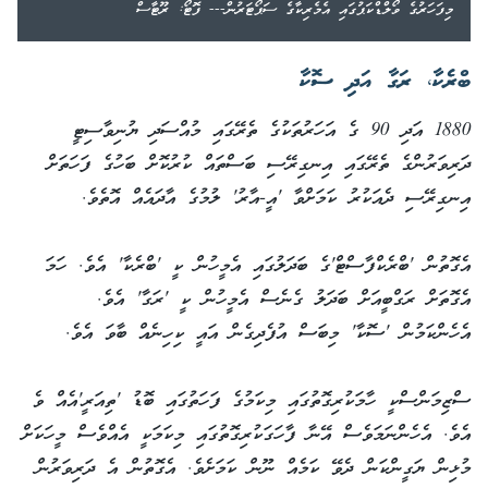
މިފަހަރުގެ ވޯލްޑްކަޕުގައި އެމެރިކާގެ ސަޕޯޓަރުން--- ފޮޓޯ: ރޫޓާސް
ބްރެކާ، ރަގާ އަދި ސޮކާ
1880 އަދި 90 ގެ އަހަރުތަކުގެ ތެރޭގައި މުއްސަދި ޔުނިވާސިޓީ
ދަރިވަރުންގެ ތެރޭގައި އިނގިރޭސި ބަސްތައް ކުރުކޮށް ބަހުގެ ފަހަތަށް
އިނގިރޭސި ދެއަކުރު ކަމަށްވާ 'އީ-އާރު' ލުމުގެ އާދައެއް އޮތެވެ.
އެގޮތުން 'ބްރެކްފާސްޓް'ގެ ބަދަލުގައި އެމީހުން ކީ 'ބްރެކާ' އެވެ. ހަމަ
އެގޮތަށް ރަގްބީއަށް ބަދަލު ގެނެސް އެމީހުން ކީ 'ރަގާ' އެވެ.
އެހެންކަމުން 'ސޮކާ' މިބަސް އުފެދިގެން އައީ ކިހިނެއް ބާވަ އެވެ.
ސްޒިމަންސްކީ ހާމަކުރިގޮތުގައި މިކަމުގެ ފަހަތުގައި ބޮޑު 'ތިއަރީ'އެއް ވެ
އެވެ. އެހެންނަމަވެސް އޭނާ ފާހަގަކުރިގޮތުގައި މިކަމަކީ އެއްވެސް މީހަކަށް
މުޅިން ޔަގީންކަން ދެވޭ ކަމެއް ނޫން ކަމަށެވެ. އެގޮތުން އެ ދަރިވަރުން