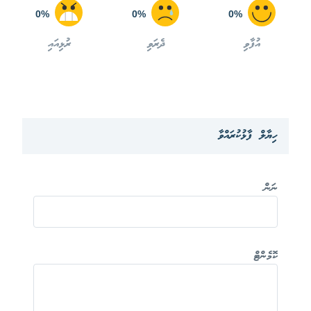
0%
0%
0%
އުފާވި
ދެރަވި
ރުޅިއައި
ހިޔާލް ފާޅުކުރައްވާ
ނަން
ކޮމެންޓް