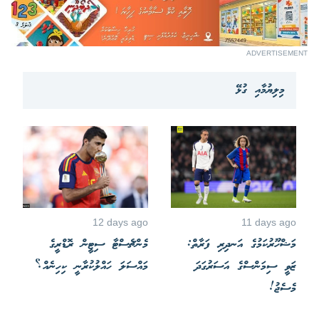
ADVERTISEMENT
މިލިޔުމާއި ގުޅޭ
12 days ago
11 days ago
މަޝްހޫރުކަމުގެ އަނދިރި ފަރާތް:
މެންޗެސްޓާ ސިޓީން ރޮޑްރީގެ
ޒަވީ ސިމަންސްގެ އަސަރުގަދަ
މައްސަލަ ހައްލުކުރާނީ ކިހިނެއް؟
މެސެޖު!