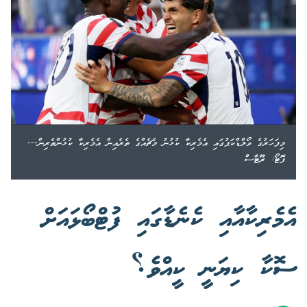
މިފަހަރުގެ ވޯލްޑްކަޕުގައި އެމެރިކާ ކުޅުނު މެޗެއްގެ ތެރެއިން އެމެރިކާ ކުޅުންތެރިން---
ފޮޓޯ: ރޫޓާސް
އެމެރިކާއާއި ކެނެޑާގައި ފުޓްބޯޅައަށް
ސޮކާ ކިޔަނީ ކީއްވެ؟