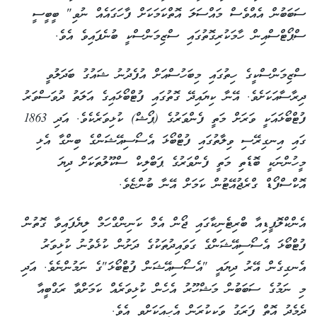
ސަބަބުން އެއްވެސް މައްސަލަ އޮތްކަމަކަށް ފާހަގައެއް ނުވި" ބީބީސީ
ސްޕޯޓްސްއިން ހާމަކުރިގޮތުގައި ސްޒިމަންސްކީ ބުނެފައިވެ އެވެ.
ސްޒިމަންސްކީގެ ހިތުގައި މިބަހުސްއަށް އުފެދުނު ޝައުގު ބަދަލުވީ
ދިރާސާއަކަށެވެ. އޭނާ ކިޔައިދޭ ގޮތުގައި ފުޓްބޯޅައިގެ އަލަތު ދުވަސްވަރު
ފުޓްބޯޅައަކީ ވަރަށް މަތީ ފެންވަރުގެ (ޕޯޝް) ކުޅިވަރެކެވެ. އަދި 1863
ގައި އިނގިރޭސި ވިލާތުގައި ފުޓްބޯޅަ އެސޯސިއޭޝަންގެ ބިންގާ އެޅި
މީހުންނަކީ ބޮޑެތި މަތީ ފެންވަރުގެ ޕަބްލިކް ސްކޫލުތަކަށް ދިޔަ
އޮކްސްފޯޑް ގްރެޖުއޭޓުން ކަމަށް އޭނާ ބުންޏެވެ.
އެންކްލޮޕީޑިއާ ބްރިޓެނިކާގައި ޖޯން އެމް ކަނިންގްހަމް ލިޔެފައިވާ ގޮތުން
ފުޓްބޯޅަ އެސޯސިއޭޝަންގެ ގަވައިދުތަކުގެ ދަށުން ކުޅެވުނު ކުޅިވަރު
އެނގިގެން އޭރު ދިޔައީ "އެސޯސިއޭޝަން ފުޓްބޯޅަ"ގެ ނަމުންނެވެ. އަދި
މި ނަމުގެ ސަބަބުން މަޝްހޫރު އެހެން ކުޅިވަރެއް ކަމަށްވާ ރަގްބީއާ
ދެމެދު އޮތް ފަރަގު ވަކިކުރަން އެހީއަކަށްވި އެވެ.