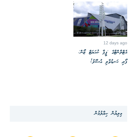
12 days ago
އެޓްލާންޓާގެ 'ފީފާ ކުއަޔަޓް ޒޯން'،
ފޯރި ކަނޑުވާލި އުސޫލު!
މިލިޔުން ކިޔާލުމުން