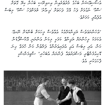
އެސޯސިއޭޝަން ބަހުގެ މެދުތެރެއިން އިނގިރޭސި ބަހުން ކިޔޭ ގޮތަށް
'ސޮކް' ނެގުމަށް ފަހު އޭގެ ފަހަތަށް 'އީ-އާރު' ލުމަށްފަހު 'ސޮކާ' މިބަސް
އުފެއްދީ ކަމަށެވެ.
"އެހެންނަމަވެސް ޔަގީންކަމާއެކު އެއްވެސް މީހަކަށް ބުނާކަށް ނޭނގޭ،
އެކަމަކު މީހުންނަށް ޔަގީންވާ ކަމަކީ މިކަން އަންނަނީ އޮކްސްފޯޑުން
ކަން. އަދި މިބަސް އައީ އެދަރިވަރުންގެ ފަރާތުން ކަން ހާމަވާ ގިނަ
ޑޮކިއުމެންޓްރީ މަސްދަރުތައް ފެންނަން އެބަހުރި" ސްޒިމަންސްކީ
ފާހަގަކުރި އެވެ.