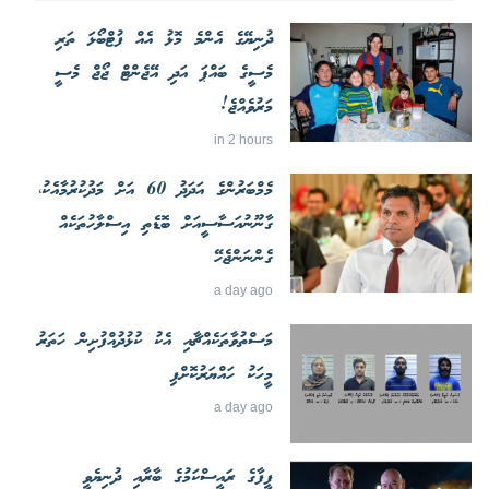
ދުނިޔޭގެ އެންމެ މޮޅު އެއް ފުޓްބޯޅަ ތަރި
މެސީގެ ބައްޕަ އަދި އޭޖެންޓް ޖޯޖް މެސީ
މަރުވެއްޖެ!
in 2 hours
މެމްބަރުންގެ އަދަދު 60 އަށް މަދުކުރުމާއެކު،
ގާނޫނުއަސާސީއަށް ބޮޑެތި އިސްލާހުތަކެއް
ގެންނަންޖެހޭ
a day ago
މަސްތުވާތަކެއްޗާއި އެކު ކުޅުދުއްފުށިން ހަތަރު
މީހަކު ހައްޔަރުކޮށްފި
a day ago
ފީފާގެ ރައީސްކަމުގެ ބާރާއި ދުނިޔެވީ