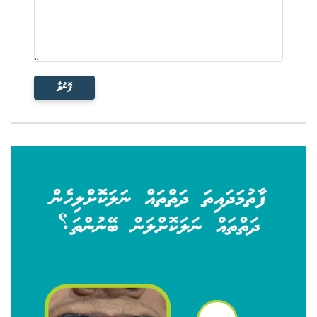
ފޮނުވާ