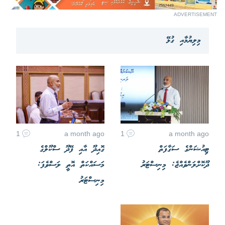
ADVERTISEMENT
މިލިޔުމާއި ގުޅޭ
1
a month ago
1
a month ago
ޓިއުޝަންގެ ސަގާފަތް
ގޮއިދޫ އާއި ފޭދޫ ސްކޫލްގެ
ދޫކޮށްލަންވެއްޖެ: މިނިސްޓަރު
މަސައްކަތް އޮތީ ލަސްވެފަ:
މިނިސްޓަރު