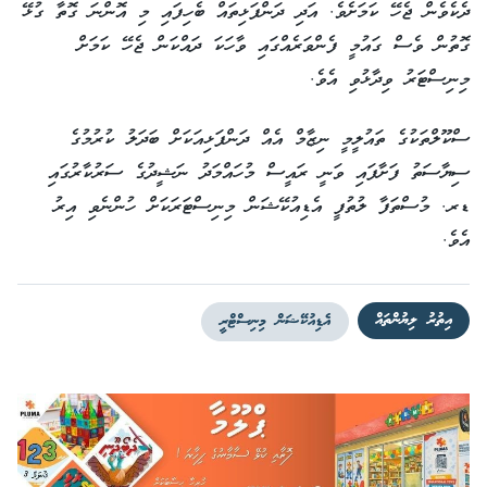
ދެކެވެން ޖެހޭ ކަމަށެވެ. އަދި ދަންފަޅިތައް ބެހިފައި މި އޮންނަ ގޮތާ ގުޅޭ
ގޮތުން ވެސް ގައުމީ ފެންވަރެއްގައި ވާހަކަ ދައްކަން ޖެހޭ ކަމަށް
މިނިސްޓަރު ވިދާޅުވި އެވެ.
ސްކޫލްތަކުގެ ތައުލީމީ ނިޒާމް އެއް ދަންފަޅިއަކަށް ބަދަލު ކުރުމުގެ
ސިޔާސަތު ފަށާފައި ވަނީ ރައީސް މުހައްމަދު ނަޝީދުގެ ސަރުކާރުގައި
ޑރ. މުސްތަފާ ލުތުފީ އެޑިއުކޭޝަން މިނިސްޓަރަކަށް ހުންނެވި އިރު
އެވެ.
އިތުރު ލިޔުންތައް
އެޑިއުކޭޝަން މިނިސްޓްރީ