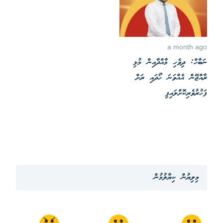
a month ago
ނަބާހް: ދިވެހި މާއްދާއިން މުޅި
ރާއްޖޭން އެއްވަނަ ހޯދައި ރަށް
ފަހުރުވެރިކޮށްލައިފި
މިލިޔުން ކިޔާލުމުން