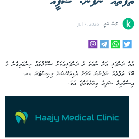
ތަފާތެއް ނުފެނޭ: ޝަފީއު
މޫސާ އަލީ
Jul 7, 2026
އެއް ދަންފަޅި އަށް ނުވަތަ ދެ ދަންފަޅިއަކަށް ސްކޫލްތައް ހިންގައިގެން މާ
ބޮޑު ތަފާތެއް ނުފެންނަ ކަމަށް އެޑިއުކޭޝަން މިނިސްޓަރު ޑރ.
އިސްމާއިލް ޝަފީއު ވިދާޅުވެއްޖެ އެވެ.