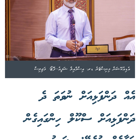
އެޑިއުކޭޝަން މިނިސްޓަރު ޑރ. އިސްމާއިލް ޝަފީއު--ފޮޓޯ: މަޖިލިސް
އެއް ދަންފަޅިއަށް ނުވަތަ ދެ
ދަންފަޅިއަށް ސްކޫލް ހިންގައިގެން