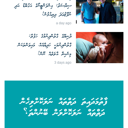
ސިޔާސަތު: އިންފަންޓީނޯގެ އަގުބޮޑު އަދި
ނުފޫޒުގަދަ ދިރިއުޅުން!
a day ago
ދުނިޔޭގެ ގާތުންދިނުމުގެ ހަފުތާ:
ގާތުންދިނުމަކީ ހަދިޔާއެއް، މައިވަންތަކަން
މިނެކިރާ އާލަތެއް ނޫން!
3 days ago