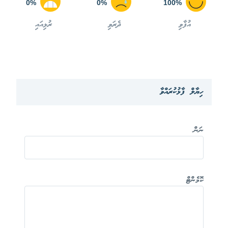
0%
0%
100%
އުފާވި
ދެރަވި
ރުޅިއައި
ހިޔާލް ފާޅުކުރައްވާ
ނަން
ކޮމެންޓް