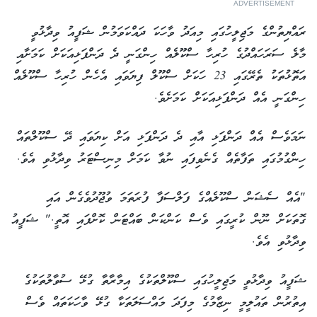
ADVERTISEMENT
ރައްޔިތުންގެ މަޖިލީހުގައި މިއަދު ވާހަކަ ދައްކަވަމުން ޝަފީއު ވިދާޅުވީ
މާލެ ސަރަހައްދުގެ ހުރިހާ ސްކޫލެއް ހިންގަނީ ދެ ދަންފަޅިއަކަށް ކަމަށާއި
އަތޮޅުތަކު ތެރޭގައި 23 ހަކަށް ސްކޫލް ފިޔަވައި އެހެން ހުރިހާ ސްކޫލެއް
ހިންގަނީ އެއް ދަންފަޅިއަކަށް ކަމަށެވެ.
ނަމަވެސް އެއް ދަންފަޅި އާއި ދެ ދަންފަޅި އަށް ކިޔަވައި ދޭ ސްކޫލްތައް
ހިންގުމުގައި ތަފާތެއް ގެނެވިފައި ނުވާ ކަމަށް މިނިސްޓަރު ވިދާޅުވި އެވެ.
"އެއް ސެޝަން ސްކޫލެއްގެ ފަލްސަފާ ފުރަތަމަ ވުޖޫދުވެގެން އައި
ގޮތަކަށް ނޫން ކުރީގައި ވެސް ކަންކަން ބައްޓަން ކޮށްފައި އޮތީ." ޝަފީއު
ވިދާޅުވި އެވެ.
ޝަފީއު ވިދާޅުވީ މަޖިލީހުގައި ސްކޫލްތަކުގެ އިމާރާތާ ގުޅޭ ސުވާލުތަކުގެ
އިތުރުން ތައުލީމީ ނިޒާމުގެ މިފަދަ މައްސަލަތަކާ ގުޅޭ ވާހަކަތައް ވެސް