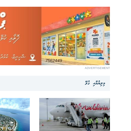
ADVERTISEMENT
މިލިޔުމާއި ގުޅޭ