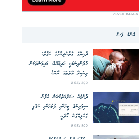
ADVERTISEMEN
އެންމެ ފަސް
ދުނިޔޭގެ ގާތުންދިނުމުގެ ހަފުތާ:
ގާތުންދިނުމަކީ ހަދިޔާއެއް، މައިވަންތަކަން
މިނެކިރާ އާލަތެއް ނޫން!
a day ago
ދޯންޏެއް ސަލާމަތްކުރަން އުޅުނު
ސިފައިންގެ މީހަކާއި ފުލުހަކާއި ކައްޕި
ގެއްލިއްގެން ހޯދަނީ
a day ago