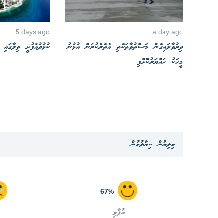
5 days ago
a day ago
ދިރުވާލައިގެން މަސްތުވާތަކެތި އެތެރެކުރަން އުޅުނު
ކުޅުދުއްފުށީ ތިލާގައި
މީހަކު ހައްޔަރުކޮށްފި
މިލިޔުން ކިޔާލުމުން
67%
އުފާވި