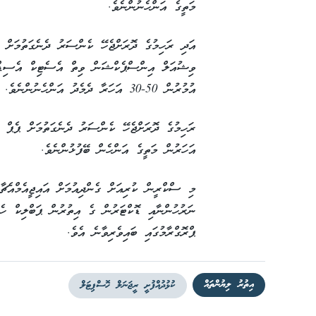
މަތީގެ އަންހެނުންނެވެ.
އަދި ރަހިމުގެ ދޮރަށްޖެހޭ ކެންސަރު ދެނެގަތުމަށް ދެ
ވިޝުއަލް އިންސްޕެކްޝަން ވިތް އެސެޓިކް އެސިޑް (
އުމުރުން 50-30 އަހަރާ ދެމެދު އަންހެނުންނެވެ.
އަހަރުން މަތީގެ އަންހެން ބޭފުޅުންނެވެ.
މި ސްކްރީން ކުރިއަށް ގެންދިއުމަށް އައިޖީއެމްއެޗާއ
ނަރުހުންނާއި ޑޮކްޓަރުން ގެ އިތުރުން ޕަބްލިކް ހެލ
ޕްރޮގްރާމުގައި ބައިވެރިވާނެ އެވެ.
އިތުރު ލިޔުންތައް
ކުޅުދުއްފުށީ ރީޖަނަލް ހޮސްޕިޓަލް