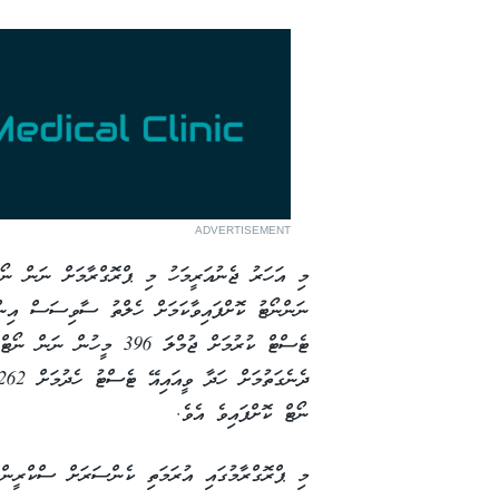
ADVERTISEMENT
ނަންނޯޓު ކޮށްފައިވާކަމަށް ހެލްތު ސާވިސަސް އިން 
ޓެސްޓް ކުރުމަށް ޖުމްލަ 396
ނޯޓް ކޮށްފައިވެ އެވެ.