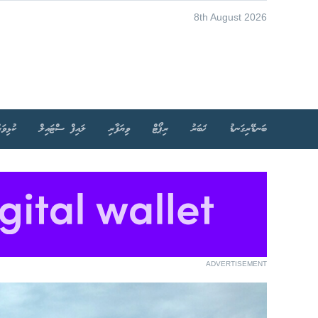
8th August 2026
ބަނޑޭރިގަނޑު
ޚަބަރު
ރިޕޯޓް
ވިޔަފާރި
ލައިފް ސްޓައިލް
ކުޅިވަރ
ADVERTISEMENT