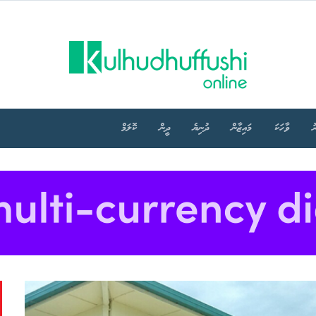
ު
ވާހަކަ
މައިޒާން
ދުނިޔެ
ދީން
ކޮލަމް