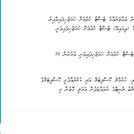
 ވައްތަރެއްގެ ޓެސްޓް ހެދުމަށް ހަމަޖެހިފައިވާއިރު،
ވީއައިއޭ) ޓެސްޓް ހެދުމަށް ހަމަޖެހިފައިވަނީ
ރަހިމުގެ ދޮރަށްޖެހޭ ކެންސަރު ދެނެގަތުމަށް ޕެޕް ޓެސްޓް ހެދުމަށް ހަމަޖެހިފައިވަނީ އުމުރުން 50
ި، ހުޅުމާލެ ހޮސްޕިޓަލް އަދި ކުޅުދުއްފުށީ ހޮސްޕިޓަލްގެ
ްތު ޔުނިޓްގެ މުވައްޒަފުން އަމަލީ ގޮތުން މި