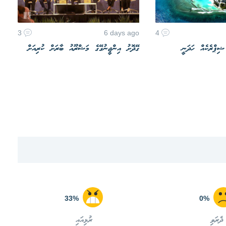
3
6 days ago
4
 ޝިޕްރެކެއް ހަދަނީ
ގޭދޮށު އިންޖީނުގޭގެ މަޝްރޫއު ބާރަށް ކުރިއަށް
33%
0%
ދެރަވި
ރުޅިއައި