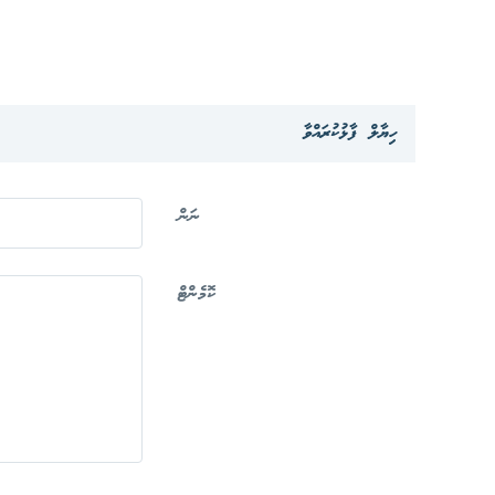
ހިޔާލް ފާޅުކުރައްވާ
ނަން
ކޮމެންޓް