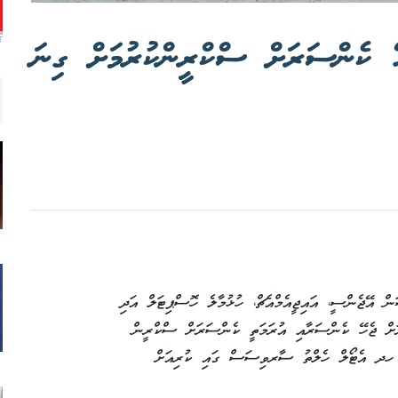
ހޭ ކެންސަރަށް ސްކްރީންކުރުމަށް ގިނަ
T
ން އޭޖެންސީ، އައިޖީއެމްއެޗް، ހުޅުމާލެ ހޮސްޕިޓަލް އަދި
ޮރަށް ޖެހޭ ކެންސަރާއި އުރަމަތީ ކެންސަރަށް ސްކްރީން
ރޮގްރާމެއް މިމަހު 16 އިން 17 އަށް ހދ އެޓޯލް ހެލްތު ސާރވިސަސް ގައި ކުރިއަށް