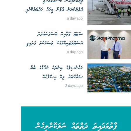
ދިރުވާލައިގެން މަސްތުވާތަކެތި
އެތެރެކުރަން އުޅުނު މީހަކު ހައްޔަރުކޮށްފި
a day ago
ސްޓޭޓް ފާމާއިން ބޭސްގެނައުމަށް
އެސްޓްރަޒެނިކާއާއެކު މަސައްކަތް ފަށައިފި
a day ago
ކައުންސިލްގެ ބިންތައް ނެގުމުގެ ބާރު
ސަރުކާރަށް ލިބޭ އިސްލާހެއް
2 days ago