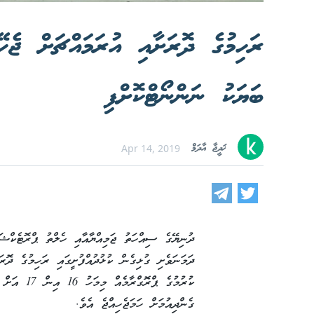
ރަހިމުގެ ދޮރަށާއި އުރަމައްޗަށް ޖެ
ބަޔަކު ނަންނޯޓްކޮށްފި
ޚަދީޖާ އާދަމް
Apr 14, 2019
ދުނިޔޭގެ ސިއްހަތު ޖަމިއްޔާއާއި ހެލްތު ޕްރޮޓެކްޝަ
ދަމަނަވެށި ގުޅިގެން ކުޅުދުއްފުށީގައި ރަހިމުގެ ދ
ކުރުމުގެ ޕް
ގެންދިއުމަށް ހަމަޖެހިއްޖެ އެވެ.