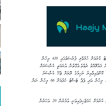
މި އަހަރު ޖެނުއަރީމަހު މި ޕްރޮގްރާމަށް ނަން ނޯޓު ކުުރުމަށް ހުޅުވާލި ފުރުސަތުގައި 410 މީހުން
މައުލޫމާތު ދެއެެވެ.އެގޮތުން އުރަމަތީ ކެންސަރަށް
 މީހުން ނަން ނޯޓް ކޮށްފައިވާއިރު ރަހިމުގެ ދޮރަށް ޖެހޭ ކެންސަރު
ދެނެގަތުމަށް ހަދާ ވީއައިއޭ ޓެސްޓު ހެދުމަށް 262 މީހުން އަދި ޕެޕް ޓެސްޓު ހެދުމަށް 66 މީހުން ނަން
މި ޕްރޮގްރާމުގައި އުރަމަތި ކެންސަރަށް ސްކްރީން ކުރުމަށް ހަމަޖެހިފައިވަނީ އުމުރުން 20 އަހަރުން