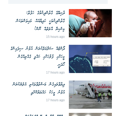
ދުނިޔޭގެ ގާތުންދިނުމުގެ ހަފުތާ:
ގާތުންދިނުމަކީ ހަދިޔާއެއް، މައިވަންތަކަން
މިނެކިރާ އާލަތެއް ނޫން!
15 hours ago
ދޯންޏެއް ސަލާމަތްކުރަން އުޅުނު ސިފައިންގެ
މީހަކާއި ފުލުހަކާއި ކައްޕި ގެއްލިއްގެން
ހޯދަނީ
17 hours ago
ދިރުވާލައިގެން މަސްތުވާތަކެތި އެތެރެކުރަން
އުޅުނު މީހަކު ހައްޔަރުކޮށްފި
17 hours ago