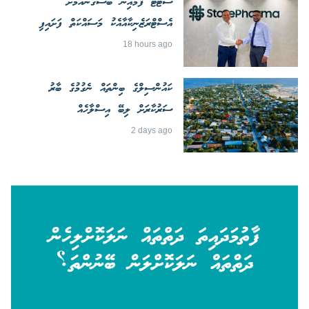
ސްޓޭޓް ފާމާއިން ބޭސްގެނައުމަށް
އެސްޓްރަޒެނިކާއާއެކު މަސައްކަތް ފަށައިފި
18 hours ago
ކައުންސިލްގެ ބިންތައް ނެގުމުގެ ބާރު
ސަރުކާރަށް ލިބޭ އިސްލާހެއް
2 days ago