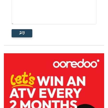
ފޮނުވާ