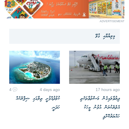
ADVERTISEMENT
މިލިޔުމާއި ގުޅޭ
4
4 days ago
17 hours ago
ދިރުވާލައިގެން މަސްތުވާތަކެތި
ކުޅުދުއްފުށީ ތިލާގައި ޝިޕްރެކެއް
އެތެރެކުރަން އުޅުނު މީހަކު
ހަދަނީ
ހައްޔަރުކޮށްފި