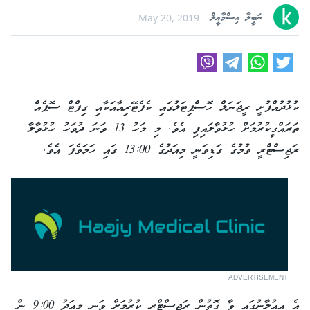
ނަބީލާ އިސްމާޢީލް
May 20, 2019
ކުޅުދުއްފުށީ ރީޖަނަލް ހޮސްޕިޓަލުގައި ކެފެޓޭރިއާއަކާއި ގިފްޓް ސޮޕެއް
ތަރައްގީކުރުމަށް ހުޅުވާލައިފި އެވެ. މި މަހު 13 ވަނަ ދުވަހު ހުޅުވާލާ
ރަޖިސްޓްރީ ވުމުގެ ގަޑިވަނީ މިއަދުގެ 13:00 ގައި ހަމަވެފަ އެވެ.
ADVERTISEMENT
އެ އިއުލާނުގައި ވާ ގޮތުން ރަޖިސްޓްރީ ކުރުމަށް ވަނީ މިއަދު 9:00 ން