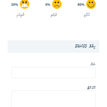
20%
0%
80%
އުފާވި
ދެރަވި
ރުޅިއައި
ހިޔާލް ފާޅުކުރައްވާ
ނަން
ކޮމެންޓް