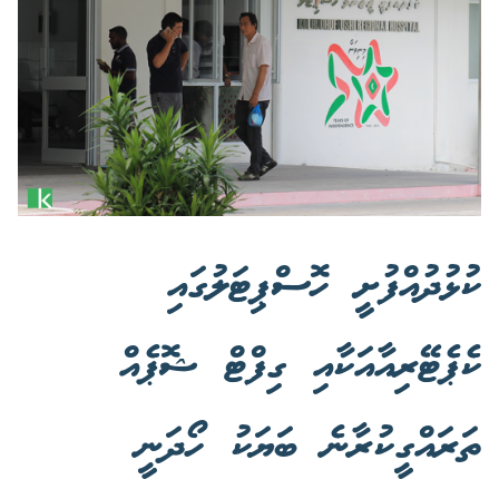
ކުޅުދުއްފުށީ ހޮސްޕިޓަލުގައި
ކެޕެޓޭރިއާއަކާއި ގިފްޓް ޝޮޕެއް
ތަރައްގީކުރާނެ ބަޔަކު ހޯދަނީ