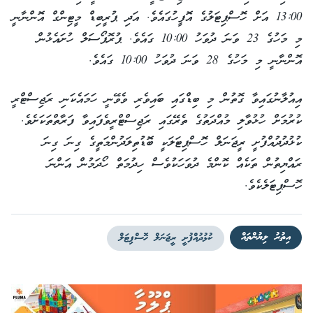
13:00 އަށް ހޮސްޕިޓަލުގެ އޮފީހުގައެވެ. އަދި ޕުރީބިޑް މީޓިންގް އޮންނާނީ
މި މަހުގެ 23 ވަނަ ދުވަހު 10:00 ގައެވެ. ޕުރޮޕޯސަލް ހުށައެޅުން
އޮންނާނީ މި މަހުގެ 28 ވަނަ ދުވަހު 10:00 ގައެވެ.
އިއުލާނުގައިވާ ގޮތުން މި ބިޑްގައި ބައިވެރި ވެވޭނީ ހަމައެކަނި ރަޖިސްޓްރީ
ކުރުމަށް ހުޅުވާލި މުއްދަތުގެ ތެރޭގައި ރަޖިސްޓްރީވެފައިވާ ފަރާތްތަކަށެވެ.
ކުޅުދުދުއްފުށީ ރީޖަނަލް ހޮސްޕިޓަލަކީ ބޮޑުތިލަދުންމަތީގެ ގިނަ ގިނަ
ރައްޔިތުން ތަކެއް ކޮންމެ ދުވަހަކުވެސް ހިދުމަތް ހޯދަމުން އަންނަ
ހޮސްޕިޓަލެކެވެ.
އިތުރު ލިޔުންތައް
ކުޅުދުއްފުށީ ރީޖަނަލް ހޮސްޕިޓަލް