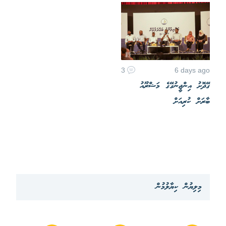
3
6 days ago
ގޭދޮށު އިންޖީނުގޭގެ މަޝްރޫއު
ބާރަށް ކުރިއަށް
މިލިޔުން ކިޔާލުމުން