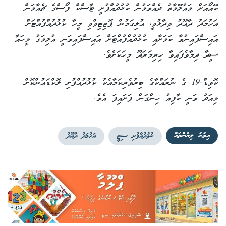
ކޭއޯއަށް މައުލޫމާތު ދެއްވަމުން ކުޅުދުއްފުށީ ޓާސްކް ފޯސްގެ ޗެއާމަން
އަހުމަދު ދާއޫދު ވިދާޅުވީ، އުލިގަމުން ޕޮޒިޓިވްވި މީހާ ކުޅުދުއްފުއްޓަށް
އައިސްފައިނުވާ ކަމަށާއި ކުޅުދުއްފުއްޓަށް އައިސްފައިވަނީ އުލިމަގު މީހައާ
ސީދާ ދިމާވެފައިވާ ހިރިމަރަދޫ މީހަކަށެވެ.
ކޮވިޑް-19 ގެ ނުރައްކާގެ ބިރުވެރިކަމާއެކު ކުޅުދުއްފުށި ލޮކްޑައުންކޮށް
މިއަދު ވަނީ ކާފިއު ހިންގަން ފަށައިފަ އެވެ.
އިތުރު ލިޔުންތައް
ކުޅުދުއްފުށި ސިޓީ
އަހުމަދު ދާއޫދު