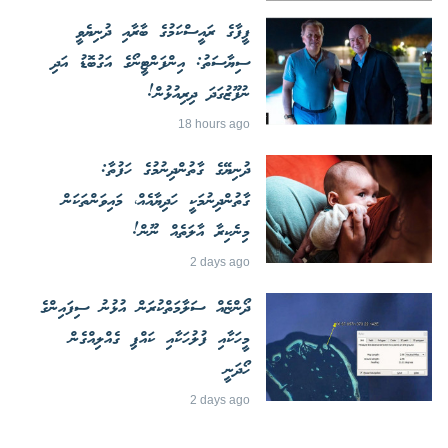
ފީފާގެ ރައީސްކަމުގެ ބާރާއި ދުނިޔެވީ
ސިޔާސަތު: އިންފަންޓީނޯގެ އަގުބޮޑު އަދި
ނުފޫޒުގަދަ ދިރިއުޅުން!
18 hours ago
ދުނިޔޭގެ ގާތުންދިނުމުގެ ހަފުތާ:
ގާތުންދިނުމަކީ ހަދިޔާއެއް، މައިވަންތަކަން
މިނެކިރާ އާލަތެއް ނޫން!
2 days ago
ދޯންޏެއް ސަލާމަތްކުރަން އުޅުނު ސިފައިންގެ
މީހަކާއި ފުލުހަކާއި ކައްޕި ގެއްލިއްގެން
ހޯދަނީ
2 days ago