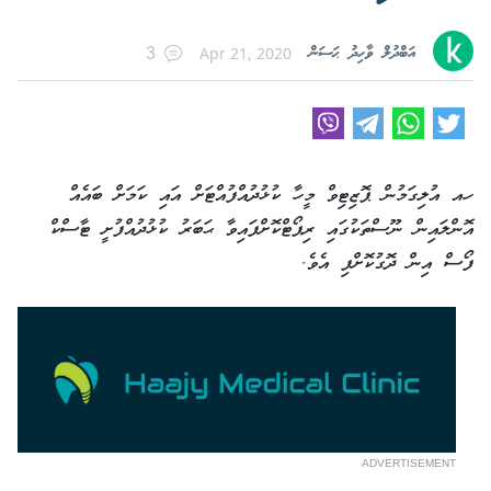
އަބްދުލް ވާހިދު ޙަސަން
Apr 21, 2020
3
ހއ އުލިގަމުން ޕޮޒިޓިވް މީހާ ކުޅުދުއްފުއްޓަށް އައި ކަމަށް ބައެއް
އޮންލައިން ނޫސްތަކުގައި ރިޕޯޓްކޮށްފައިވާ ޙަބަރު ކުޅުދުއްފުށީ ޓާސްކް
ފޯސް އިން ދޮގުކޮށްފި އެވެ.
ADVERTISEMENT