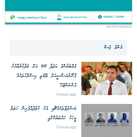
ADVERTISEMENT
އެންމެ ފަސް
މެމްބަރުންގެ އަދަދު 60 އަށް މަދުކުރުމާއެކު،
ގާނޫނުއަސާސީއަށް ބޮޑެތި އިސްލާހުތަކެއް
ގެންނަންޖެހޭ
6 hours ago
މަސްތުވާތަކެއްޗާއި އެކު ކުޅުދުއްފުށިން ހަތަރު
މީހަކު ހައްޔަރުކޮށްފި
6 hours ago