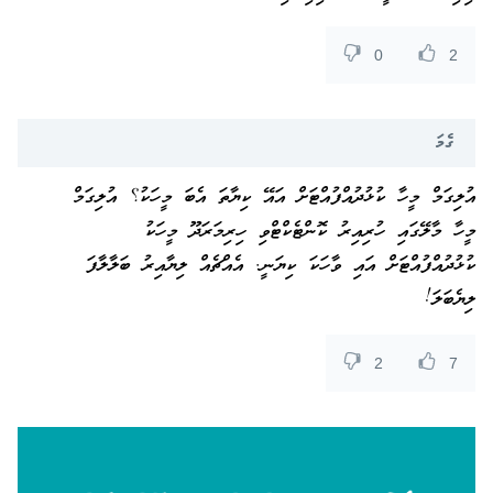
0
2
ގެމަ
އުލިގަމް މީހާ ކުޅުދުއްފުއްޓަށް އައޭ ކިޔާތަ އެބަ މީހަކު؟ އުލިގަމް
މީހާ މާލޭގައި ހުރިއިރު ކޮންޓެކްޓްވި ހިރިމަރަދޫ މީހަކު
ކުޅުދުއްފުއްޓަށް އައި ވާހަކަ ކިޔަނީ. އެއްޗެއް ލިޔާއިރު ބަލާލާފަ
ލިޔެބަލަ!
2
7