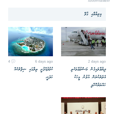
ADVERTISEMENT
މިލިޔުމާއި ގުޅޭ
4
6 days ago
2 days ago
ދިރުވާލައިގެން މަސްތުވާތަކެތި
ކުޅުދުއްފުށީ ތިލާގައި ޝިޕްރެކެއް
އެތެރެކުރަން އުޅުނު މީހަކު
ހަދަނީ
ހައްޔަރުކޮށްފި