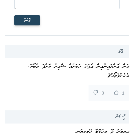
ފޮނުވާ
ގޮމަ
ވަން އޮންލައިންއިން އެފަދަ ހަބަރެއް ޝާއިރު ކޮށްފަ އެބޯތޭ.
އެހެންވެތޯއްޗެ
0
1
ާިސަނާ
ޙިރިމަރަ ދޫ މީހަކޮބާ ހޭމިކިޔަނި