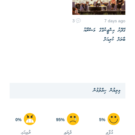
3
7 days ago
ގޭދޮށު އިންޖީނުގޭގެ މަޝްރޫއު
ބާރަށް ކުރިއަށް
މިލިޔުން ކިޔާލުމުން
0%
95%
5%
އުފާވި
ދެރަވި
ރުޅިއައި