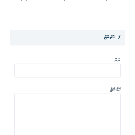
3 ކޮމެންޓް
ނަން
ކޮމެންޓް