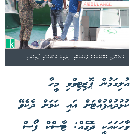
ކުޅުދުއްފުށީ ލޮކްޑައުންކޮށް ފުލުހުންނާއި ސިފައިން ބަންދަރުގައި ފޯރިމަރަނީ--
އުލިގަމުން ޕޮޒިޓިވްވި މީހާ
ކުޅުދުއްފުއްޓަށް އައި ކަމަށް ދެކެވޭ
ވާހަކައަކީ ދޮގެއް: ޓާސްކް ފޯސް