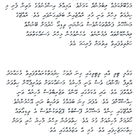
މަގުބޫލުކަމެއް ލިބެމުންދާ ކަމަށެވެ. އަމިއްލަ އިސްގެނުމުގެ މަތިން ފެށި މި
ހިދުމަތް މިހާރު ވަނީ މުޅި ރާއްޖެއިން ބަލައިގަނެފައި އެވެ. ރާއްޖޭގެ
މަޝްހޫރު ފަރާތްތަކުންވެސް އަންނަނީ ވީޑިއޯ ހެދުމަށް ބޭނުންވާ
ލިޔުންކޮށްތައް ދެމުންނެވެ. އެހެންވުމުން މިހާރު މަސައްކަތްތައް
ހަލުވިވެފައިވާ އިތުރަށް ފުރިހަމަ އެވެ.
ގައުމީ ޓީވީ އާއި ވީޓީވީގައި ގިނަ ދުވަހު ހިދުމަތްކުރައްވާފައިވާ މުހައްމަދު
އާތިފް (މޮންދު) ވެސް ވަނީ މާހިރުގެ މަސައްކަތަށް ތައުރީފްކޮށް ހިތްވަރު
ދެއްވާފަ އެވެ. އަދި އެކަމުގައި އޭނާގެ ތަޖުރިބާވެސް މާހިރުއާ ވަނީ
ހިއްސާކޮށްފަ އެވެ. އެފަދަ ގިނަ ބައެއްގެ ތަރުހީބު ދަނީ އޮހެމުންނެވެ.
ރާއްޖޭގައި ހިންގާ މަޝްހޫރު ފޭސްބުކް ޕޭޖުތަކުންވެސް އެ ވީޑިއޯތައް
ހޯދުމަށް މާހިރުއަށް ގުޅަ އެވެ. ހިތްވަރުން މިހާރު މާހިރު ހުރީ ވަރަށް
ހިތްހަމަޖެހިފައި އެވެ. މުޅި އާ އަޒުމެއްގައި އެވެ.