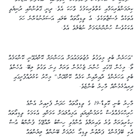
ކިޔަމަންތެރިކަމާއި ކެތްތެރިކަމުގެ ވާހަކަ އެވެ. ދީނީ ގޮތުންނާއި ދުނިޔެވީ
އެތަކެއް މެސެޖްތަކެވެ. އެ ވީޑިއޯތައް ބަލައި އަސަރުނުކުރާނެ ހަމަ
އެކަކުވެސް ހުންނާނެކަމަށް ނުބެލެވެ އެވެ.
"އަހަރެން ބެލީ މިވަގުތު މުޖުތަމައުއަށް އަހަންނަށް ކޮށްދެވޭނީ ކޮންކަމެއް
ތޯ. މިހެން ގޭގައި ހުންނަ ޖެހުމުން ވަރަށް ގިނަ ވަގުތު ލިބޭ. އެހެންވެ
ބެލީ އަހަރެންގެ ދާއިރާއިން ކަމެއް ކޮށްދޭން." މިހާރު ކުޅުދުއްފުށީގައި
ދިރިއުޅެމުންދާ މާހިރު ބުންޏެވެ.
މާހިރު ބުނީ ކޮވިޑް-19 ގެ ވީޑިއޯތައް ހަދަން ފެށިއިރު އެންމެ
ހުރިހާކަމެއްވެސް ކުރަމުންދިޔައީ އަމިއްލައަށް ކަމަށާއި އެކަމަކު ވީޑިއޯތައް
ހީކުރިވަރަށް ވުރެ ވައިރަލްވެ އާންމުވި ހިސާބު ރާއްޖޭގެ ފުންނާބު އުސް
އެކި ބޭފުޅުންގެ ފަރާތުން ވީޑިއޯ ހެދުމަށް ބޭނުންވާ ލިޔުންތައް