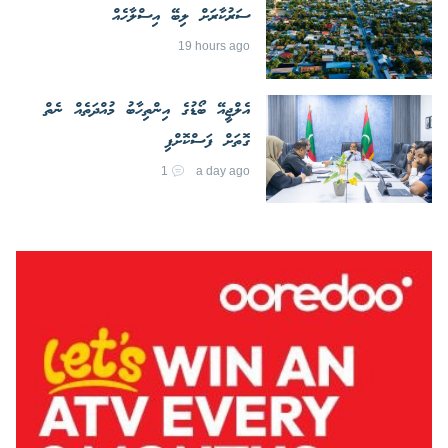
ސަރުކާރަށް ލިބޭ އިސްލާހެއް
19 hours ago
އެލްޖީއޭ ބޯޑުގެ އިންތިހާބު މުއްދަތެއް ނެތް
ގޮތަށް ފަސްކޮށްފި
1
a day ago