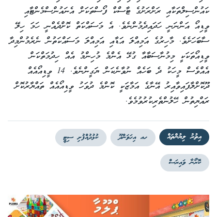
ކައުންސިލްތަކާއި ރަށްރަށުގެ ޓާސްކް ފޯސްތަކަށް އެނައުންސްމެންޓާއި
ވީޑިއޯ އަންނަނީ ހަދައިދެމުންނެވެ. އެ މަސައްކަތް ކޮށްދެއްނީ ހަމަ ހިލޭ
ސާބަހަށެވެ. މާހިރުގެ އަމިއްލަ އަޑާއި އަމިއްލަ މަސައްކަތުން ނެރެމުންމިދާ
ވީޑިއޯތަކަކީ މިމުނާސަބާއާ ގުޅޭ އެންމެ މުހިންމު އެއް ހިދުމަތްކަން
އެއްވެސް މީހަކު ދެ ބަހެއް ނުވާނެކަން ޔަގީންނެވެ. 14 ވީޑިއޯއެއް
ދޫކޮށްލާފައިވާއިރު އޭނާގެ އަމާޒަކީ ކޮންމެ ދުވަހު ވީޑިއޯއެއް ތައްޔާރުކޮށް
ރައްޔިތުން ހޭލުންތެރިކުރުވުމެވެ.
އިތުރު ލިޔުންތައް
ހއ އިހަވަންދޫ
ކުޅުދުއްފުށި ސިޓީ
ކޮރޯނާ ވައިރަސް