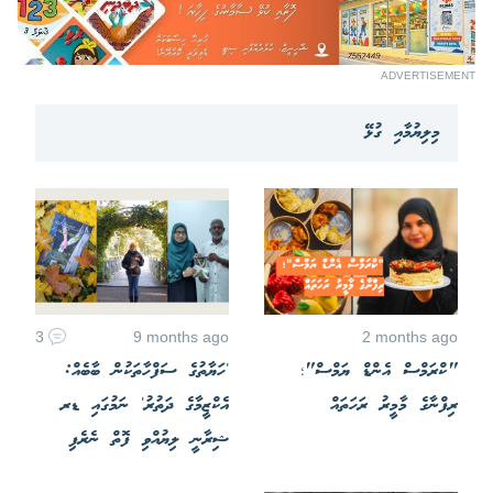
ADVERTISEMENT
މިލިޔުމާއި ގުޅޭ
3
9 months ago
2 months ago
"ކްރަމްސް އެންޑް ޔަމްސް"؛
'ހަޔާތުގެ ސަފްހާތަކުން ބާބެއް:
ރިފްނާގެ މާމީރު ރަހަތައް
އެކްޒީމާގެ ދަތުރު' ނަމުގައި ޑރ
ޝިރާނީ ލިޔުއްވި ފޮތް ނެރެފި