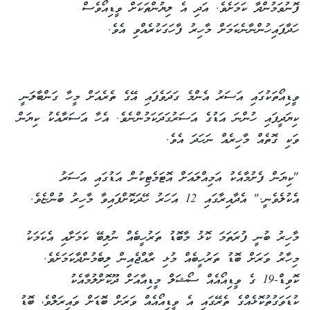
ފޮނުވަމުންދާ ކަމަށެވެ. އަދި އެ ލިޔުންތަކަށް ވީޑިއޯވެސް
ހަދާފައިހުންނާނެކަމަށް މާހިރު ފާހަގަކުރެއްވި އެވެ.
ވީޑިއޯތަކުގައި އަސަރު އެންމެ ގަދަވެފައި އޭގެ ތެރެއަށް މީހާ ގަންބާލަނީ
ކިޔަދީފައި ހުންނަ އަޑުގެ އަސަރުގަދަކަމުންނެވެ. އެހާ އަސަރާއެކު ކިޔަން
ވަކި ގޮތެއް މާހިރެއް ނަހަދަ އެވެ.
"ކިޔަން ފެށުމާއެކު އަމިއްލައަށް އޮޓަމެޓިކުން އަޑުގައި އަސަރު
އެކުލެވެނީ." އެދާއިރާގައި 12 އަހަރު ހޭދަކޮށްފައިވާ މާހިރު ބުންޏެވެ.
މާހިރު ބުނީ ފުރަތަމަ ކޮޅު މާބޮޑު ތަރުހީބެއް ނުލިބޭ ކަމަށާއި އެކަމަކު
މިހާރު ވަރަށް ބޮޑު ތަރުހީބެއް މުޅި ރާއްޖެއިން ލިބެމުންދާކަމަށެވެ.
ކޮވިޑް-19 ގެ ވީޑިއޯއެއް ސޯޝަލް މީޑިއާއަށް ދޫކޮށްލުމާއެކު
ކުޑަވަގުތުކޮޅެއްގެ ތެރޭގައި އެ ވީޑިއޯއެއް ވަރަށް ބޮޑަށް ވައިރަލްވެ، ބޮޑު