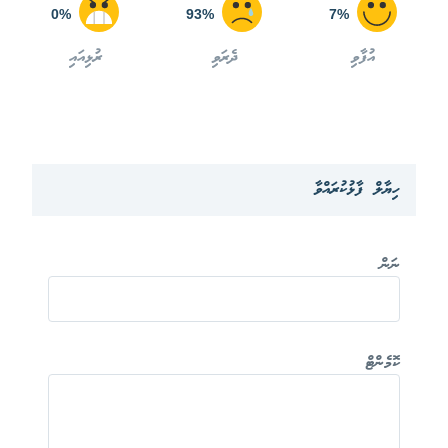
0%
93%
7%
އުފާވި
ދެރަވި
ރުޅިއައި
ހިޔާލް ފާޅުކުރައްވާ
ނަން
ކޮމެންޓް