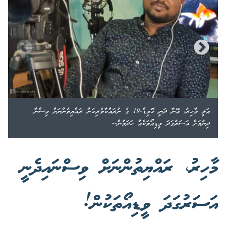
އަލީ މާހިރު، އޭނާ ދަނީ ކޮވިޑް-19 ގެ ނުރައްކާތެރިކަން ރައްޔިތުންނަށް ވިސްނާ
ދިނުމަށް އަސަރުގަދަ ވީޑިއޯތަކެއް ހަދަމުން--
މާހިރު، ރައްޔިތުންނަށް ވިސްނައިދެނީ
އަސަރުގަދަ ވީޑިއޯތަކުން!