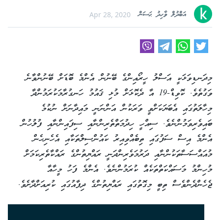
އަބްދުލް ވާހިދު ޙަސަން
Apr 28, 2020
މިދަނޑިވަޅަކީ އަސްލު ހީރޯއިންގެ ބޭނުން އެންމެ ބޮޑަށް ބޭނުންވާނެ
ވަގުތެވެ. ކޮވިޑް-19 އާ ދެކޮޅަށް މުޅި ޤައުމު ހަނގުރާމަކުރަމުންދާ
މިހާލަތުގައި އެބަޔަކަށްވީ ވަރަކުން އަންނަނީ މައިދާނަށް ނުކުމެ
ބައިވެރިވަމުންނެވެ. ސިއްހީ ހިދުމަތްތެރިންނާއި ސިފައިންނާއި ފުލުހުން
އެންމެ އިސް ސަފުގައި ތިބެއްވިއިރު ކައުންސިލްތަކާއި އެހެނިހެން
މުއައްސަސާތަކުންނާއި ދަރުމަވެރިންދަނީ ރައްޔިތުންގެ ރައްކާތެރިކަމަށް
މުހިންމު މަސައްކަތްތަކެއް ކުރަމުންނެވެ. އެންމެ ފަހު މީހާއާ
ޖެހެންދެންވެސް ތިބީ މިގޮތުގައި ރައްޔިތުންގެ ދިފާއުގައި ކުރިއަށްދާށެވެ.