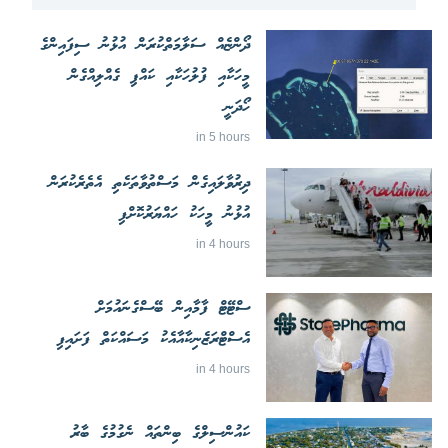
ދޯންޏެއް ސަލާމަތްކުރަން އުޅުނު ސިފައިންގެ
މީހަކާއި ފުލުހަކާއި ކައްޕި ގެއްލިއްގެން
ހޯދަނީ
in 5 hours
ދިރުވާލައިގެން މަސްތުވާތަކެތި އެތެރެކުރަން
އުޅުނު މީހަކު ހައްޔަރުކޮށްފި
in 4 hours
ސްޓޭޓް ފާމާއިން ބޭސްގެނައުމަށް
އެސްޓްރަޒެނިކާއާއެކު މަސައްކަތް ފަށައިފި
in 4 hours
ކައުންސިލްގެ ބިންތައް ނެގުމުގެ ބާރު