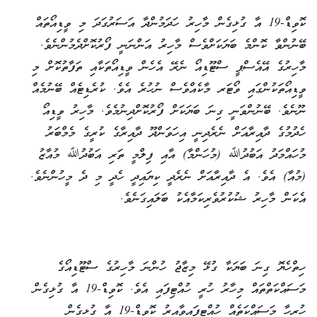
ކޮވިޑް-19 އާ ގުޅިގެން މާހިރު ހަދަމުންދާ އަސަރުގަދަ މި ވީޑިއޯތައް
ބޭނުންވާ ކޮންމެ ބަޔަކަށްވެސް މާހިރު އަންނަނީ ފޯރުކޮށްދެމުންނެވެ.
މާހިރުގެ އޭއެސްޕީ ސްޓޫޑިއޯ ނެރޭ އެހެން ވީޑިއޯތަކާއި ތަފާތުކޮށް މި
ވީޑިއޯތަކުންގައި ވޯޓަރ މާކެއްވެސް ނުހުރެ އެވެ. ކުރެޑިޓެއް ބޭނުމެއް
ނޫނެވެ. ބޭނުންވަނީ ގިނަ ބަޔަކަށް ފޯރުކޮށްދިނުމެވެ. މާހިރު ވީޑިއޯ
ހެދުމުގެ ދާއިރާއަށް ނެރެދިނީ އިހަވަންދޫ ދާއިރާގެ ކުރީގެ މެމްބަރު
މުހައްމަދު އަބުދުﷲ (މުހަންމާ) އާއި ފިލްމީ ތަރި އަބުދުﷲ މުއާޒު
(މުއާ) އެވެ. އެ ދާއިރާއަށް ނެރެދީ ކިޔައިދީ ހެދީ މި ދެ މީހުންނެވެ.
އެކަން މާހިރު ޝުކުރުވެރިކަމާއެކު ބަލައިގަނެވެ.
ހިތްހެޔޮ ގިނަ ބަޔަކާ ގުޅޭ މިޒާޖު ހުންނަ މާހިރުގެ ސްޓޫޑިއޯގެ
މަސައްކަތްތައް މިހާރު ހުރީ ހުއްޓިފައި އެވެ. ކޮވިޑް-19 އާ ގުޅިގެން
ހުރިހާ މަސައްކަތެއް ހުއްޓިފައިވާއިރު ކޮވިޑް-19 އާ ގުޅިގެން