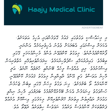
ADVERTISEMENT
މި މިހައްސާސީ ވަގުތުގައި ޤައުމު ގޮވަމުންދަނީ އެހީގެ އަތަކަށެވެ.
އެކަމަށް އިސްނަގައި އެބަޔަކަށް ވެވުނު އެހީތެރިކަމެއް އަންނަނީ
ފޯރުކޮށްދެމުންނެވެ. މިވަގުތު ކޮށްދެވޭނެ އެންމެ މުހިންމުކަމަކީ ގޭގައި
ތިބުމެވެ. ގައިދުރުކަމާއި ސާފުތާހިރުކަމެވެ. ކިޔަމަންތެރިވުމާއި ކެތްތެރިކަން
އިސްކުރުމެވެ. މިއީ އެއްވެސް މީހެއް ބޭނުންވި ހާލަތެއް ނޫނެވެ. އަލީ
މާހިރު އަވަސްވެ ގަތީ އޭނާގެ ދާއިރާއިން މިވަގުތު ޤައުމަށް ކޮށްދެވޭނީ
ކޮންކަމެއް ތޯ ބެލުމަށެވެ. ގިނަ ވަގުތު މިހެން ގޭގައި ތިބެން ޖެހުމުން
ހުސްވަގުތު ގިނަކަމުން އެކަން ބޭކާރުކޮށްލުމުގެ ބަދަލުގައި މާހިރު ނިންމީ
ގައުމަށް ރައްޔިތުން އިތުރަށް ހޭލުންތެރިކޮށް، މިކަމުގައި އިސްކޮށް އުޅުއްވާ
ފަރާތްތަކަށް ކޮންމެވެސް ވަރެއްގެ ނަމަވެސް ހިތްވަރެއް ދެވޭތޯ އެވެ.