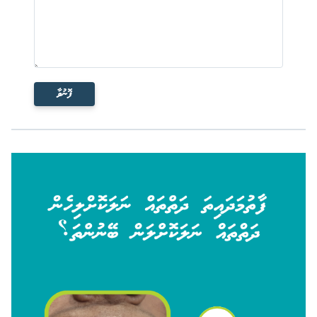
ފޮނުވާ