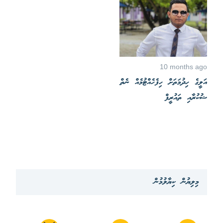
10 months ago
އަލީގެ ހިދުމަތަށް ހިފެހެއްޓުމެއް ނެތް
ޝުކުރާއި ތައުރީފް
މިލިޔުން ކިޔާލުމުން