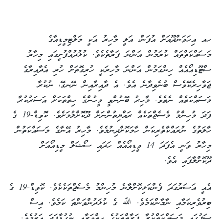
ހއ އިހަވަންދޫއަށް އުފަން، އަލީ މާހިރު އަކީ މަލްޓިމީޑިއާގެ
މަސައްކަތްތައް ކުރަމުން އަންނަ ފަރާތެކެވެ. ކުޅުދުއްފުށީގައި މިހާރު
ސްޓޫޑިއޯއެއް ހިންގަމުން އަންނަ މާހިރަކީ ހުރިގޮތަށް ހުރި އެދާއިރާގެ
ޖަވާހިރެކޭވެސް ބުނެވިދާނެ އެވެ. އެ ދާއިރާއިން ނޭނގޭ، ނުކުރާ
މަސައްކަތެއް ނެތެވެ. މާހިރު ބޭނުންވީ މީހުންގެ ހިތްތަކަށް އަސަރުކުރާ
ފަދަ މުހިންމު މެސެޖްތަކެއް ރައްޔިތުންނަށް ދޫކޮށްލުމަށެވެ. ކޮވިޑް-19 ގެ
ހާލަތުގެ ނުރައްކާތެރިކަން ހާމަކޮށްދިނުމެވެ. މާހިރު އޭނާގެ މަސައްކަތުން
މިހާރު ވަނީ އެފަދަ 14 ވީޑިއޯއެއް ހަދައި ސޯޝަލް މީޑިއޯއަށް
ދޫކޮށްލާފައި އެވެ.
އެއީ އަސަރުގަދަ ފެންކަޅިކޮށްލާނެ މުހިންމު މެސެޖްތަކެކެވެ. ކޮވިޑް-19 ގެ
ބިރުވެރިކަމާއި ނާމާންކަމެވެ. ﷲ ގެ ކުޅަދުންވަންތަ ކަމެވެ. އިސް
ސަފުގައި މަސައްކަތްކުރާ ފަރާތްތަކުގެ ހިތްވަރާއި ނުގުޑާފަދަ އަޒުމެވެ.