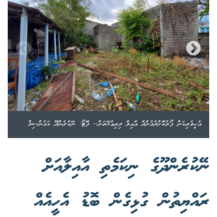
އެހީތެރިކަން ފޯރުކޮށްދެމުންދާ އާއިލާ ދިރިއުޅޭތަން-- ފޮޓޯ: ނޭކުރެންދޫ ކައުންސިލް
ނޭކުރެންދޫގެ ނިކަމެތި އާއިލާއަށް
ރައްޔިތުން ގުޅިގެން ބޮޑު އެހީއެއް