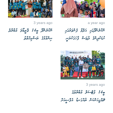
3 years ago
a year ago
ނޭކުރެންދޫގައި އަތޮޅު ފެންވަރުގައި
ނޭކުރެންދޫ ބީ14 ވޮލީބޯޅަ މުބާރާތް
ކުޑަކުދިންގެ ދުވަސް ފާހަގަކުރަނީ
ނިންމުމުގެ ރަސްމިއްޔާތު
3 years ago
ބީ14 ފުޓްސަލް މުބާރާތުގެ
ޗެމްޕިއަންކަން ރުއްގަނޑު އެފްސީއަށް