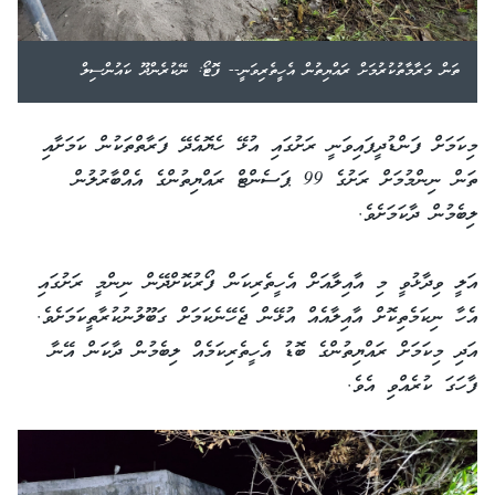
ތަން މަރާމާތުކުރުމަށް ރައްޔިތުން އެހީތެރިވަނީ-- ފޮޓޯ: ނޭކުރެންދޫ ކައުންސިލް
މިކަމަށް ފަންޑުދީފައިވަނީ ރަށުގައި އުޅޭ ހެޔޮއެދޭ ފަރާތްތަކުން ކަމަށާއި
ތަން ނިންމުމަށް ރަށުގެ 99 ޕަސެންޓް ރައްޔިތުންގެ އެއްބާރުލުން
ލިބެމުން ދާކަމަށެވެ.
އަލީ ވިދާޅުވީ މި އާއިލާއަށް އެހީތެރިކަން ފޯރުކޮށްދޭން ނިންމީ ރަށުގައި
އެހާ ނިކަމެތިކޮށް އާއިލާއެއް އުޅޭން ޖެހޭނެކަމަށް ގަބޫލުނުކުރާތީކަމަށެވެ.
އަދި މިކަމަށް ރައްޔިތުންގެ ބޮޑު އެހީތެރިކަމެއް ލިބެމުން ދާކަން އޭނާ
ފާހަގަ ކުރެއްވި އެވެ.