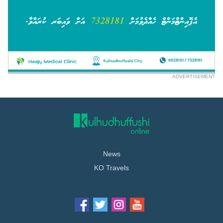
ADVERTISEMENT
News
KO Travels