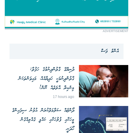
ADVERTISEMENT
އެންމެ ފަސް
ދުނިޔޭގެ ގާތުންދިނުމުގެ ހަފުތާ:
ގާތުންދިނުމަކީ ހަދިޔާއެއް، މައިވަންތަކަން
މިނެކިރާ އާލަތެއް ނޫން!
17 hours ago
ދޯންޏެއް ސަލާމަތްކުރަން އުޅުނު ސިފައިންގެ
މީހަކާއި ފުލުހަކާއި ކައްޕި ގެއްލިއްގެން
ހޯދަނީ