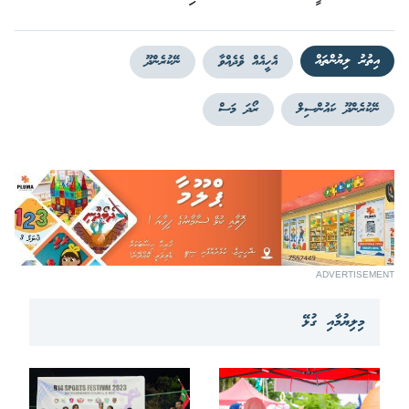
އިތުރު ލިޔުންތައް
އެހީއެއް ވެދެއްވާ
ނޭކުރެންދޫ
ނޭކުރެންދޫ ކައުންސިލް
ރޯދަ މަސް
ADVERTISEMENT
މިލިޔުމާއި ގުޅޭ