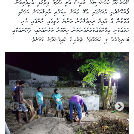
ނޭކުރެންދޫ ކައުންސިލްގެ ރައީސް އަލީ އާދަމް ވިދާޅުވީ އެހީތެރިކަން
ފޯރުކޮށްދެނީ އެރަށުގައި އުޅޭ ވަރަށް ނިކަމެތި އާއިލާއަކަށް ކަމަށާއި
އެގޮތުން އެ އާއިލާ ދިރިއުޅެމުން އަންނަ ގޯތީގައި ރާނާފައި ހުރި
ހަމައެކަނި އިމާރާތެއްކަމަށެވެ.އެތަން ހިޔާކޮށް ތަޅުންއަޅައި، ފާހާނައަކާއި
ބަނދިގެއެއް މި ހަރަކާތުގެ ތެރެއިން ހެދިގެންދާނެ ކަމަށެވެ.