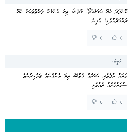
ކޮންފަދަ ހެޔޮ ޢަމަލެއްތޯ! މާތްﷲ ތިޔަ އެންމެހާ ފަރާތްތަކަށް ހެޔޮ
ދަރުމަދެއްވާށި! އާމީން.
0
6
ހަބީބު.
ވަރައް އުފާވެރި ހަބަރެއް މާތްﷲ ތިޔަ އެންމެނައް ޖަވާހިރުންވާ
ސުވަރުގެޔެއް ދެއްވާށި
0
6