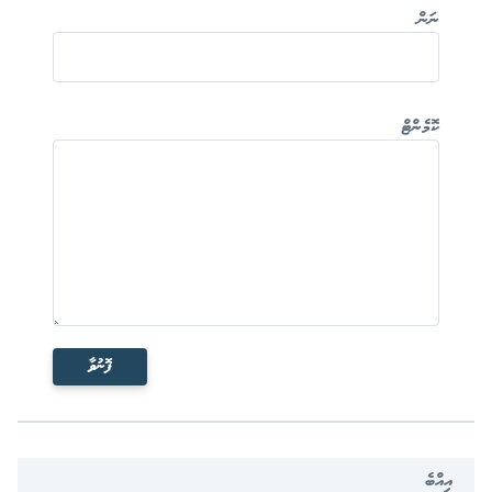
ނަން
ކޮމެންޓް
ފޮނުވާ
އިއްބެ