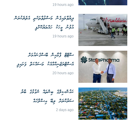
19 hours ago
ދިރުވާލައިގެން މަސްތުވާތަކެތި އެތެރެކުރަން
އުޅުނު މީހަކު ހައްޔަރުކޮށްފި
19 hours ago
ސްޓޭޓް ފާމާއިން ބޭސްގެނައުމަށް
އެސްޓްރަޒެނިކާއާއެކު މަސައްކަތް ފަށައިފި
20 hours ago
ކައުންސިލްގެ ބިންތައް ނެގުމުގެ ބާރު
ސަރުކާރަށް ލިބޭ އިސްލާހެއް
2 days ago