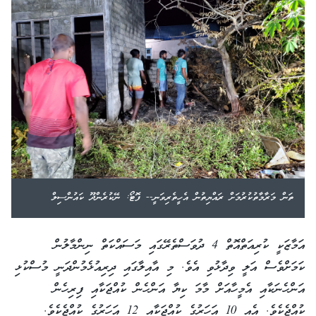
ތަން މަރާމާތުކުރުމަށް ރައްޔިތުން އެހީތެރިވަނީ-- ފޮޓޯ: ނޭކުރެންދޫ ކައުންސިލް
އަމާޒަކީ ކުރިއަތްއޮތް 4 ދުވަސްތެރޭގައި މަސައްކަތް ނިންމާލުން
ކަމަށްވެސް އަލީ ވިދާޅުވި އެވެ. މި އާއިލާގައި ދިރިއުޅެމުންދަނީ މުސްކުޅި
އަންހެނަކާއި އެމީހާއަށް މާމަ ކިޔާ އަންހެން ކުއްޖަކާއި ފިރިހެން
ކުއްޖެކެވެ. އެއީ 10 އަހަރުގެ ކުއްޖަކާއި 12 އަހަރުގެ ކުއްޖެކެވެ.