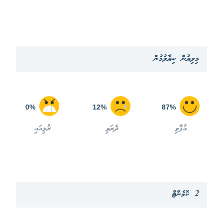
މިލިޔުން ކިޔާލުމުން
0%
12%
87%
އުފާވި
ދެރަވި
ރުޅިއައި
2 ކޮމެންޓް