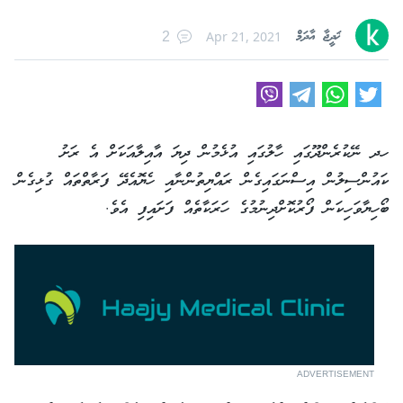
ޚަދީޖާ އާދަމް
Apr 21, 2021
2
ހދ ނޭކުރެންދޫގައި ހާލުގައި އުޅެމުން ދިޔަ އާއިލާއަކަށް އެ ރަށު
ކައުންސިލުން އިސްނަގައިގެން ރައްޔިތުންނާއި ހެޔޮއެދޭ ފަރާތްތައް ގުޅިގެން
ބޯހިޔާވަހިކަން ފޯރުކޮށްދިނުމުގެ ހަރަކާތެއް ފަށައިފި އެވެ.
ADVERTISEMENT