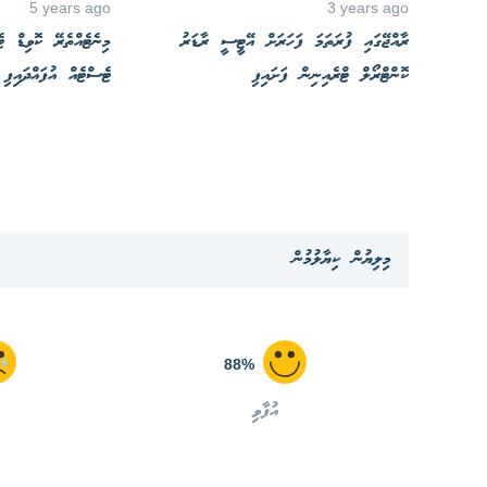
5 years ago
3 years ago
ރާއްޖޭގައި ފުރަތަމަ ފަހަރަށް އޭޓީސީ ރާޑަރު
މިނެޓެއްތެރޭ ކޮވިޑް 
ކޮންޓްރޯލް ޓްރެއިނިން ފަށައިފި
ޓެސްޓެއް އުފައްދައިފި
މިލިޔުން ކިޔާލުމުން
88%
އުފާވި