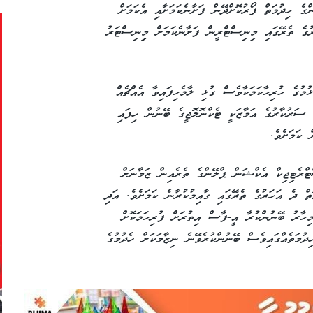
ްގެ ހިދުމަތް ފޯރުކޮށްދޭން ފަށާނެކަމަށާއި އެކަމަށް
ގެ ތެރޭގައި މިނިސްޓްރީން ފަށާނެކަމަށް މިިނިސްޓަރު
ުމުގެ ހުރިހާކަމަކާވެސް ގުޅި ލާމެހިފައިވާ އެއްޗެއް
ި ސަރުކާރުގެ އަމާޒަކީ ޓެކްނޮލޮޖީގެ ބޭނުން ހިފައި
 ކަމަށެވެ.
ރެޓިޖިކް އެކްޝަން ޕްލޭންގެ ތެރެއިން ޒަމާނަށް
ޮތް ދެ އަހަރުގެ ތެރޭގައި ގާއިމުކުރާނެ ކަމަށެވެ. އަދި
މިހާރު ބޭނުންކުރާ އީ-ފާސް އިތުރަށް ފުރިހަމަކޮށް
ދުމަތެއްގައިވެސް ބޭނުންކުރެވޭނެ ނިޒާމަކަށް ހެދުމުގެ