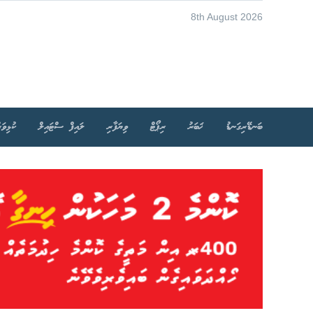
8th August 2026
ބަނޑޭރިގަނޑު
ޚަބަރު
ރިޕޯޓް
ވިޔަފާރި
ލައިފް ސްޓައިލް
ކުޅިވަރ