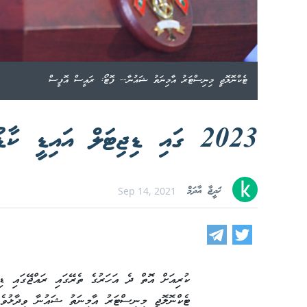
ޓެކްނޮލޮޖީ މިނިސްޓަރު އާމިނަތު ޝައުނާ-- ފޮޓޯ: ރައީސް އޮފީސް
2023 ގައި ޑިޖިޓަލް އައިޑީ ކާޑު ތައާރަފުކުރަނީ
ޚަދީޖާ އާދަމް
Sep 14, 2021
ކުރިއަށް އޮތް ދެ އަހަރުގެ ތެރޭގައި ރައްޖޭގައި ޑިޖ
ޓެކްނޮލޮޖީ މިނިސްޓަރު އާމިނަތު ޝައުނާ ވިދާޅުވެއ