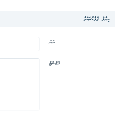
ހިޔާލް ފާޅުކުރައްވާ
ނަން
ކޮމެންޓް