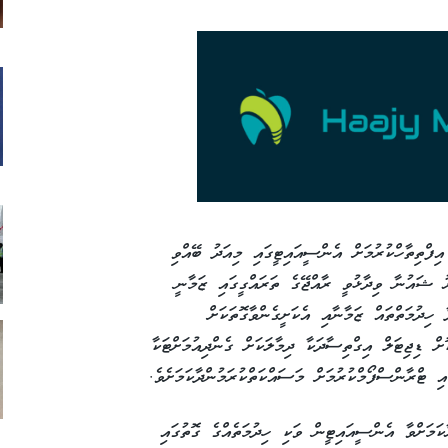
ފްތިތާހްކުރުމަށް އެންސީއައިޓީގައި މިއަދު ބޭއްވި
ރު ޝައުނާ ވިދާޅުވީ ރާއްޖޭގެ ތަރައްގީގައި ޒަމާނީ
ހިދުމަތްތައް ޒަމާނާއި އެކަށީގެންވާގޮތަކަށް
ށް ޑިޖިޓަލް އިގްތިސާދަކާ ދިމާލަކަށް ގެންދިއުމަށްޓަކާ
 ޓްރާންސްފޯމްކުރުމަށް މަސައްކަތްކުރަމުންދާކަމަށެވެ.
ަމަށްވާ އެންސީއައިޓީން ވަކި ހިދުމަތެއްގެ ގޮތުގައި