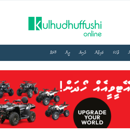
ު
ވާހަކަ
މައިޒާން
ދުނިޔެ
ދީން
ކޮލަމް