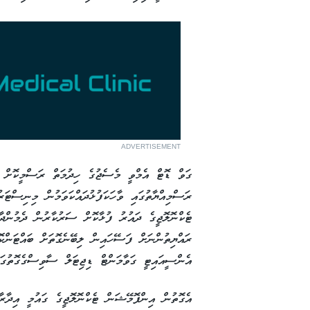
ADVERTISEMENT
ގަވް ޑޮޓް އެމްވީ މެސެޖުގެ ހިދުމަތް ރަސްމީކޮށް އި
ރަސްމިއްޔާތުގައި ވާހަކަފުޅުދައްކަވަމުން މިނިސްޓަ
ޓެކްނޮލޮޖީގެ ދައުރު ފުޅާކޮށް ސަރުކާރުން ދެމުންދާ 
ރައްޔިތުންނަށް ފަސޭހައިން ލިބޭނެގޮތަށް ބައްޓަންކޮ
އެންސީއައިޓީ ގަވާމަންޓް ޑިޖިޓަލް ސާވިސްގެގޮތުގައި
އެގޮތުން އިންފޮމޭޝަން ޓެކްނޮލޮޖީގެ ގައުމީ އިދާރާކ