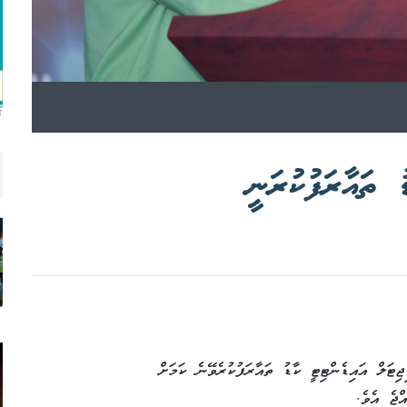
T
ިޓަލް އައިޑެންޓިޓީ ކާޑު ތައާރަފުކުރެވޭނެ ކަމަށް
ްޖެ އެވެ.