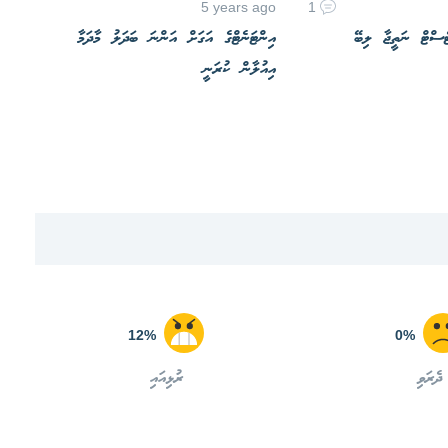
5 years ago
1
ޓެސްޓް ނަތީޖާ ލިބޭ
އިންޓަނެޓްގެ އަގަށް އަންނަ ބަދަލު މާދަމާ
އިއުލާން ކުރަނީ
12%
0%
ދެރަވި
ރުޅިއައި