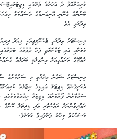
ކުރިއަށްއޮތް ދެ އަހަރުގެ ތެރޭގައި ޑިޖިޓަލައިޒޭޝަނ
ބޭނުންވާ ގާނޫނީ އޮނިގަނޑުގެ މަސައްކަތް މިއަހަރު
ވިދާޅުވި އެވެ.
މިނިސްޓަރު ވިދާޅުވީ ޓެކްނޮލިޖީއަކީ މިއަދު ދިރިއުޅ
ކަމަށާއި އަދި ޓެކްނޮލޮޖީ ފަހާ ދުވުމުގެ ބަދަލުގައ
ރާއްޖޭގެ ތަރައްގީއަށް އިންގިލާބީ ބަދަލެއް ގެނައުން
މިނިސްޓަރު ޝައުނާ ވިދާޅުވީ މި ސަރުކާރުގެ ސްޓް
އެކަށީގެންވާ ޑިޖިޓަލް އައިޑީގެ ނިޒާމެއް ކުރިއަށްއ
ސަރުކާރުން ފޯރުކޮށްދޭ ޑިޖިޓަލް ހިދުމަތްތަކުގައި 
ރައްޔިތުންނަށް ރައްކާތެރި އަދި ޑިޖިޓަލް ކޮންމެ ހި
މަސައްކަތް މިހާރު ފަށާފައިވާ ކަމަށެވެ.