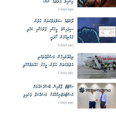
މިނެކިރާ އާލަތެއް ނޫން!
2 days ago
ދޯންޏެއް ސަލާމަތްކުރަން އުޅުނު
ސިފައިންގެ މީހަކާއި ފުލުހަކާއި ކައްޕި
ގެއްލިއްގެން ހޯދަނީ
2 days ago
ދިރުވާލައިގެން މަސްތުވާތަކެތި
އެތެރެކުރަން އުޅުނު މީހަކު ހައްޔަރުކޮށްފި
2 days ago
ސްޓޭޓް ފާމާއިން ބޭސްގެނައުމަށް
އެސްޓްރަޒެނިކާއާއެކު މަސައްކަތް ފަށައިފި
2 days ago