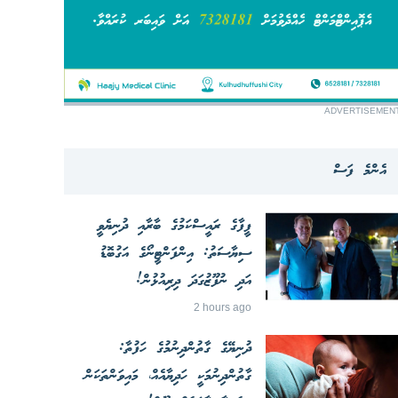
ADVERTISEMEN
އެންމެ ފަސް
ފީފާގެ ރައީސްކަމުގެ ބާރާއި ދުނިޔެވީ
ސިޔާސަތު: އިންފަންޓީނޯގެ އަގުބޮޑު
އަދި ނުފޫޒުގަދަ ދިރިއުޅުން!
2 hours ago
ދުނިޔޭގެ ގާތުންދިނުމުގެ ހަފުތާ:
ގާތުންދިނުމަކީ ހަދިޔާއެއް، މައިވަންތަކަން