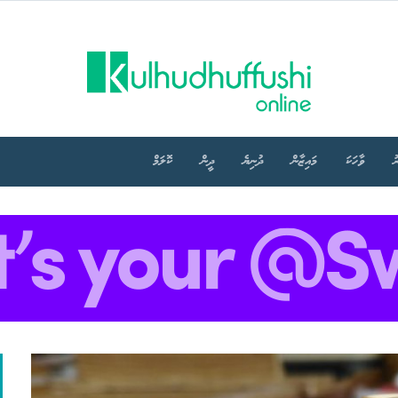
ު
ވާހަކަ
މައިޒާން
ދުނިޔެ
ދީން
ކޮލަމް