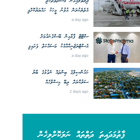
ދިރުވާލައިގެން މަސްތުވާތަކެތި
އެތެރެކުރަން އުޅުނު މީހަކު ހައްޔަރުކޮށްފި
a day ago
ސްޓޭޓް ފާމާއިން ބޭސްގެނައުމަށް
އެސްޓްރަޒެނިކާއާއެކު މަސައްކަތް ފަށައިފި
a day ago
ކައުންސިލްގެ ބިންތައް ނެގުމުގެ ބާރު
ސަރުކާރަށް ލިބޭ އިސްލާހެއް
2 days ago