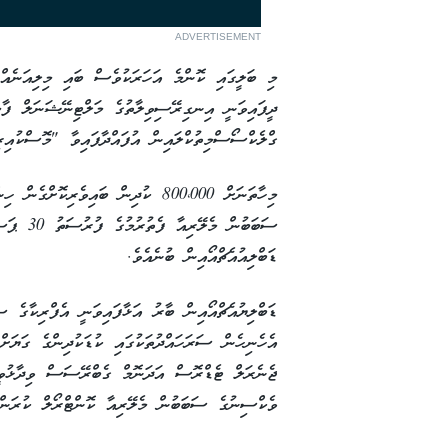
ADVERTISEMENT
މި ބަލީގައި ކޮންމެ އަހަރަކުވެސް ބައި މިލިއަނެއް 
ދީފައިވަނީ އިނގިރޭސިވިލާތުގެ މަލްޓިނޭޝަނަލް ފާމަ
ގްލެކްސޯސްމިތުކްލައިން އުފައްދާފައިވާ "މޮސްކުއި
މިހާތަނަށް 800،000 ކުދިން ބައިވެރި
ސަބަބުން މ
ޑަބްލިއުއެޗްއޯއިން ބުނެއެވެ.
ޑަބްލިޔުއެޗްއޯއިން ބާރު އަޅާފައިވަނީ އެފްރިކާގެ 
އެހެނިހެން ސަރަހައްދުތަކުގައި ކުޑަކުދިންގެ ގަޔަށް
ޖެނެރަލް ޓެޑްރޮސް އަދަނޮމް ގެބްރޭސަސް ވިދާޅުވީ
ވެކްސިނުގެ ސަބަބުން މެލޭރިއާ ކޮންޓްރޯލް ކުރަން 