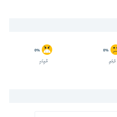
0%
0%
ދެރަވި
ރުޅިއައި