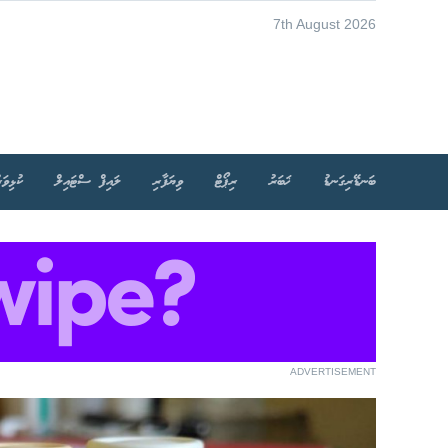
7th August 2026
ބަނޑޭރިގަނޑު
ޚަބަރު
ރިޕޯޓް
ވިޔަފާރި
ލައިފް ސްޓައިލް
ކުޅިވަރ
ADVERTISEMENT