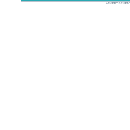
ADVERTISEMEN