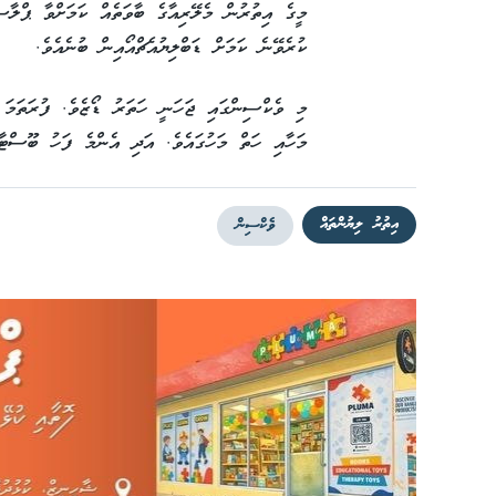
މީގެ އިތުރުން މެލޭރިއާގެ ބާވަތެއް ކަމަށްވާ ޕްލ
ކުރެވޭނެ ކަމަށް ޑަބްލިޔުއެޗްއޯއިން ބުނެއެވެ.
މި ވެކްސިންގައި ޖަހަނީ ހަތަރު ޑޯޒެވެ. ފުރަތަމަ
މަހާއި ހަތް މަހުގައެވެ. އަދި އެންމެ ފަހު ބޫސްޓާ ދެނީ އުމ
އިތުރު ލިޔުންތައް
ވެކްސިން