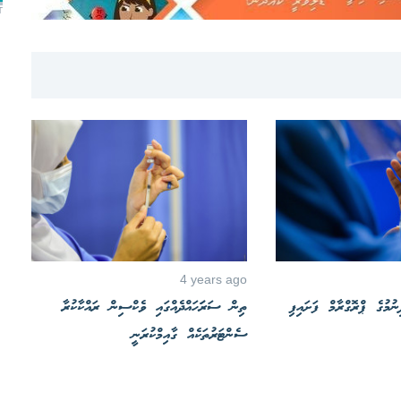
T
4 years ago
ުމުގެ ޕްރޮގްރާމް ފަށައިފި
ތިން ސަރަަހައްދެއްގައި ވެކްސިން ރައްކާކުރާ
ސެންޓަރުތަކެއް ގާއިމްކުރަނީ