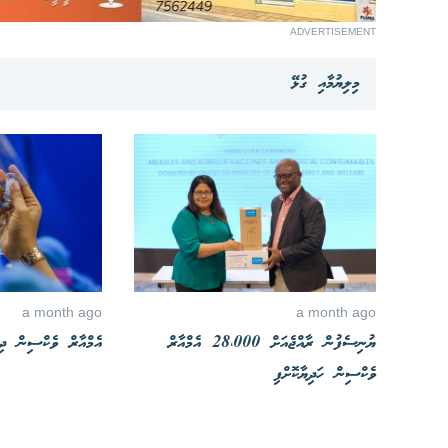
ADVERTISEMENT
މިލިޔުމާއި ގުޅޭ
a month ago
a month ago
ޔުނިސެފުން ރާއްޖެއަށް 28،000 އެމްއާރް
އެމްއާރް ވެކްސިން ދިނ
ވެކްސިން ހަދިޔާކޮށްފި