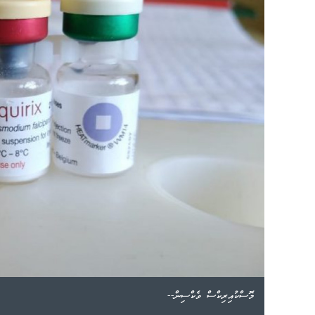
މޮސްކުއިރިކްސް ވެކްސިން--