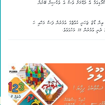
ާސްމޯޑިއަމް އާ ދެކޮޅަށް ވެސް އެ ވެކްސިން ބޭނުން
 ތިން ޑޯޒު ޖަހަނީ ކުއްޖާގެ އުމުރުން ފަސް މަހާއި ހަ
ުރުން 18 މަހުގައެވެ.