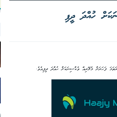
ަކަށް ހުއްދަ ދީފި
T
ަތަމަ ފަހަރަށް މެލޭރިއާ ވެކްސިނަކަށް ހުއްދަ ދީފިއެވެ.