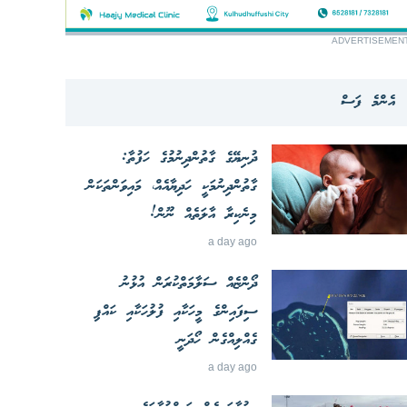
ADVERTISEMEN
އެންމެ ފަސް
ދުނިޔޭގެ ގާތުންދިނުމުގެ ހަފުތާ:
ގާތުންދިނުމަކީ ހަދިޔާއެއް، މައިވަންތަކަން
މިނެކިރާ އާލަތެއް ނޫން!
a day ago
ދޯންޏެއް ސަލާމަތްކުރަން އުޅުނު
ސިފައިންގެ މީހަކާއި ފުލުހަކާއި ކައްޕި
ގެއްލިއްގެން ހޯދަނީ
a day ago