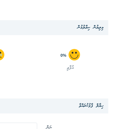
މިލިޔުން ކިޔާލުމުން
0%
އުފާވި
ހިޔާލް ފާޅުކުރައްވާ
ނަން