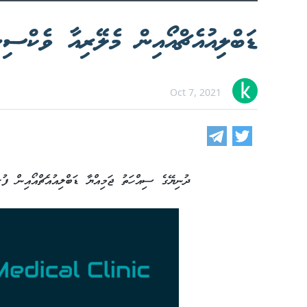
ޑަބްލިއުއެޗްއޯއިން މެލޭރިއާ ވެކްސިނ
Oct 7, 2021
ދުނިޔޭގެ ސިއްހަތު ޖަމިއްޔާ ޑަބްލިއުއެޗްއޯއިން ފުރ