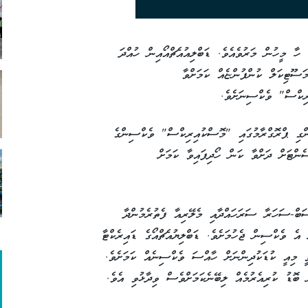
ހާ މީހުން މަރުވެއެވެ. ޑަބްލިއުއެޗްއޯއިން ހުއްދަ
ސޫޓިކަލް ކުންފުންޏެއް ކަމަށްވާ
ރިކްސް" ވެކްސިނަށެވެ.
ކޮށްގެން ހިންގި ޕްރޮގްރާމުގައި "މޮސްކުއިރިކްސް" ވެކްސިންގެ
ެލޭރިއާ ފެތުރުމުގެ ފުރުސަތު 30 ޕަސެންޓަށް ދަށްވާ ކަން ހޯދިފައިވާ ކަމަށް
ސަބް-ސަހަރާ ސަރަހައްދާއި މެލޭރިއާ ފެތުރެމުންދާ
 އެ ވެކްސިން ޖެހުމަށެވެ. ޑަބްލިޔުއެޗްއޯގެ ޑައިރެކްޓާ
 މިއީ ކުޑަކުދިންނަށް ހާއްސަ ވެކްސިނެއް ކަމަށެވެ.
ބޮޑު ކުރިއެރުމެއް ލިބޭނެކަމަށްވެސް ވިދާޅުވި އެވެ.