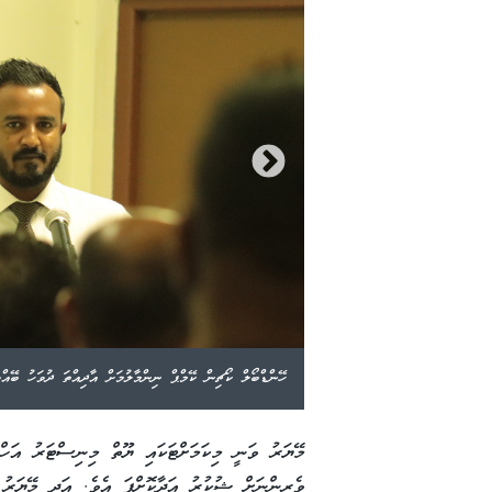
ކެޓް ހަވާލުކޮށްދެއްވަނީ--ކޭއޯފޮޓޯ
ހޭންޑްބޯލް ކޯޗިން ކޭމްޕް ނިންމާލުމަށް އާދިއްތަ ދުވަހު ބޭއްވ
މޭޔަރު ވަނީ މިކަމަށްޓަކައި ޔޫތް މިނިސްޓަރު އަހ
ވެރިންނަށް ޝުކުރު އަދާކޮށްފަ އެވެ. އަދި މޭޔަރު 