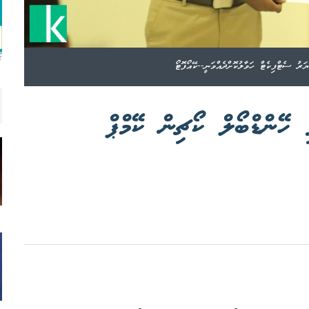
T
ަރު ސެޓްފިކެޓް ހަވާލުކޮށްދެއްވަނީ--ކޭއޯފޮޓޯ
ި ހޭންޑްބޯލް ކޯޗިން ކޭމްޕް