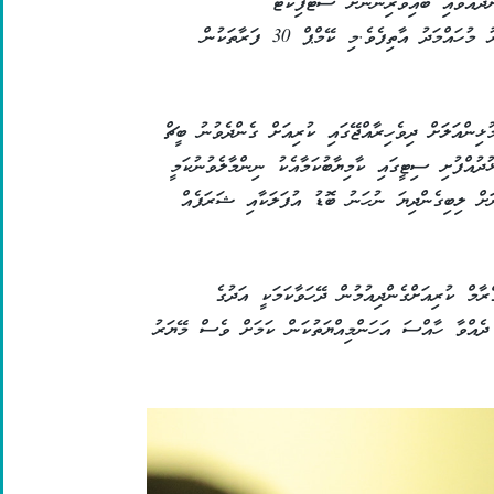
ދެއްވައި ބައިވެރިންނަށް ސެޓްފިކެޓް
ހަވާލުކޮށްދެއްވާފައިވަނީ ކުޅުދުއްފުށި ސިޓީގެ މޭޔަރު މުހައްމަދު އާތިފެވެ.މި ކޭމްޕް 30 ފަރާތަކުން
ޅިންއަލަށް ދިވެހިރާއްޖޭގައި ކުރިއަށް ގެންދެވުނު ބީޗް
ދުއްފުށި ސިޓީގައި ކާމިޔާބުކަމާއެކު ނިންމާލެވުނުކަމީ
ށް ލިބިގެންދިޔަ ނުހަނު ބޮޑު އުފަލަކާއި ޝަރަފެއް
ާމް ކުރިއަށްގެންދިއުމުން ދޭހަވާކަމަކީ އަދުގެ
 ދެއްވާ ހާއްސަ އަހަންމިއްޔަތުކަން ކަމަށް ވެސް މޭޔަރު