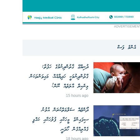
ADVERTISEMEN
އެންމެ ފަސް
ދުނިޔޭގެ ގާތުންދިނުމުގެ ހަފުތާ:
ގާތުންދިނުމަކީ ހަދިޔާއެއް، މައިވަންތަކަން
މިނެކިރާ އާލަތެއް ނޫން!
15 hours ago
ދޯންޏެއް ސަލާމަތްކުރަން އުޅުނު
ސިފައިންގެ މީހަކާއި ފުލުހަކާއި ކައްޕި
ގެއްލިއްގެން ހޯދަނީ
18 hours ago