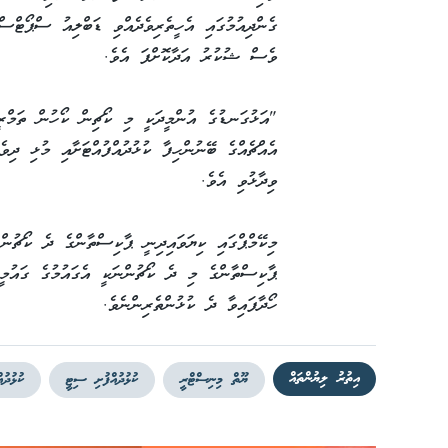
ގެންދިއުމުގައި އެހީތެރިވެދެއްވި ޑަބްލިއު ސްޕޯޓްސ
ވެސް ޝުކުރު އަދާކޮށްފަ އެވެ.
"އަޅުގަނޑުގެ އުންމީދަކީ މި ކޯޗިން ކޯހުން ތަމްރ
އެއްޗެއްގެ ބޭނުންހިފާ ކުޅުދުއްފުއްޓަށާއި މުޅި ދިވެ
ވިދާޅުވި އެވެ.
މިކޭމްޕްގައި ކިޔަވައިދިނީ ޕާކިސްތާންގެ ދެ ކޯޗުން
ޕާކިސްތާންގެ މި ދެ ކޯޗުންނަކީ އެގައުމުގެ ގައުމީ
ހޯދާފައިވާ ދެ ކުޅުންތެރިންނެވެ.
އިތުރު ލިޔުންތައް
ޔޫތް މިނިސްޓްރީ
ކުޅުދުއްފުށި ސިޓީ
ކުޅުދު