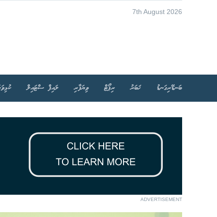
7th August 2026
ބަނޑޭރިގަނޑު
ޚަބަރު
ރިޕޯޓް
ވިޔަފާރި
ލައިފް ސްޓައިލް
ކުޅިވަރ
ADVERTISEMENT