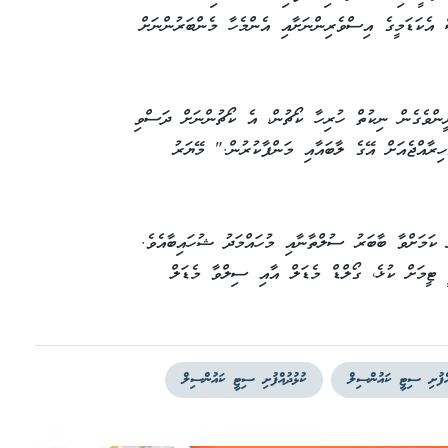
ް އެކަޑަމީގެ އިސްވެރިންނަށާއި އެންމެހާ މެންބަރުންނަށް
ީންވެގެން ނިކުތް ހުރިހާ ކޯޗުން، އެ ކޯޗުންނަށް ދަސްވި
ހިރާއްޖެއަށް އޭގެ ލާބައާއި މަންފާކުރުން." މޭޔަރު
 ކަމަށްވާ ބާބަރު ސުލްތާނާއި މުހައްމަދު ޝުހައިބާއެވެ.
 ޓީމަށް ކުޅެ، ގޯލްޑް މެޑަލް އާއި ސިލްވާ މެޑަލް
އްފުށި ސިޓީ ކައުންސިލް
ކުޅުދުއްފުށި ސިޓީ ކައުންސިލް