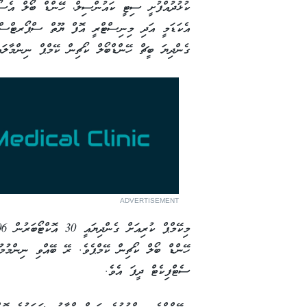
ކުޅުދުއްފުށީ ސިޓީ ކައުންސިލް، ހޭންޑް ބޯލް އެ
އެކަޑަމީ އަދި މިނިސްޓްރީ އޮފް ޔޫތް ސްޕޯރޓްސް އ
ގެންދިޔަ ބީޗް ހޭންޑްބޯލް ކޯޗިން ކޭމްޕް ނިންމާލައ
ADVERTISEMENT
ހޭންޑް ބޯލް ކޯޗިން ކޭމްޕެވެ. ރޭ ބޭއްވި ނިންމުމުގ
ސެޓްފިކެޓް ދީފަ އެވެ.