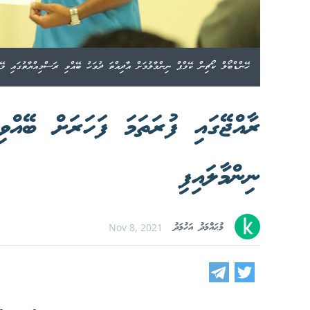
ހޭންޑްބޯލް ކޯޗިން ކޭމްޕް ނިންމާލުމަށް އާދިއްތަ ދުވަހު ބޭއްވި ރަސްމިއްޔާތުގައި މޭޔ
ރާއްޖޭގައި ފުރަތަމަ ފަހަރަށް ބޭއްވ
ނިންމާލައިފި
މުޙައްމަދު އަހުމަދު
Nov 8, 2021