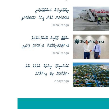
ދިރުވާލައިގެން މަސްތުވާތަކެތި
އެތެރެކުރަން އުޅުނު މީހަކު ހައްޔަރުކޮށްފި
18 hours ago
ސްޓޭޓް ފާމާއިން ބޭސްގެނައުމަށް
އެސްޓްރަޒެނިކާއާއެކު މަސައްކަތް ފަށައިފި
18 hours ago
ކައުންސިލްގެ ބިންތައް ނެގުމުގެ ބާރު
ސަރުކާރަށް ލިބޭ އިސްލާހެއް
2 days ago