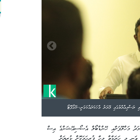
T
ި ރަސްމިއްޔާތުގައި މޭޔަރު ވާހަކަދައްކަވަނީ--ކޭއޯފޮޓޯ
ްމަދު މަހްލޫފަށާއި ހޭންޑްބޯލް އެސޯސިއޭޝަންގެ އިސް
ވަނީ މި ހަރަކާތް މިހާ ފުރިހަމަކޮށް ކުރިޔަށް