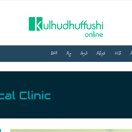
ު
ވާހަކަ
މައިޒާން
ދުނިޔެ
ދީން
ކޮލަމް