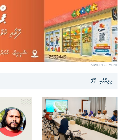
ADVERTISEMENT
މިލިޔުމާއި ގުޅޭ