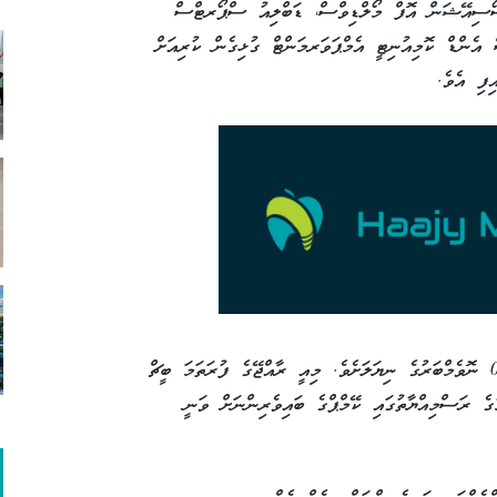
ސޯސިއޭޝަން އޮފް މޯލްޑިވްސް، ޑަބްލިއު ސްޕޯރޓްސް
ެންޑް ކޮމިއުނިޓީ އެމްޕަވަރމަންޓް ގުޅިގެން ކުރިއަށް
ިފި އެވެ.
މިކޭމްޕް ކުރިއަށް ގެންދިޔައީ 30 އޮކްޓޯބަރުން 06 ނޮވެމްބަރުގެ ނިޔަލަށެވެ. މިއީ ރާއްޖޭގެ ފުރަތަމަ ބީޗް
ެ ރަސްމިއްޔާތުގައި ކޭމްޕްގެ ބައިވެރިންނަށް ވަނީ