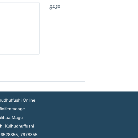
ކޮމެންޓް
hudhuffushi Online
ifinifenmaage
lihaa Magu
h. Kulhudhuffushi
: 6528355, 7978355