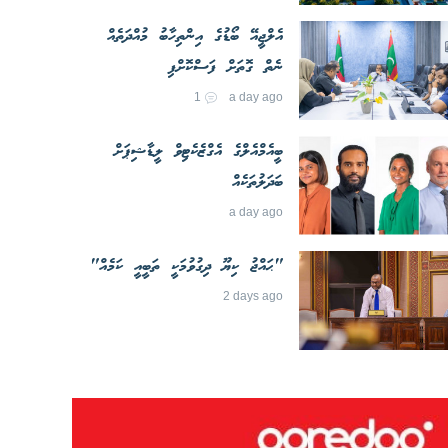
އެލްޖީއޭ ބޯޑުގެ އިންތިހާބު މުއްދަތެއް
ނެތް ގޮތަށް ފަސްކޮށްފި
1
a day ago
ބީއެމްއެލްގެ އެގްޒެކެޓިވް ލީޑާޝިޕަށް
ބަދަލުތަކެއް
a day ago
"ޙައްޖު ކިޔޫ ދިގުވުމަކީ ތަބީއީ ކަމެއް"
2 days ago