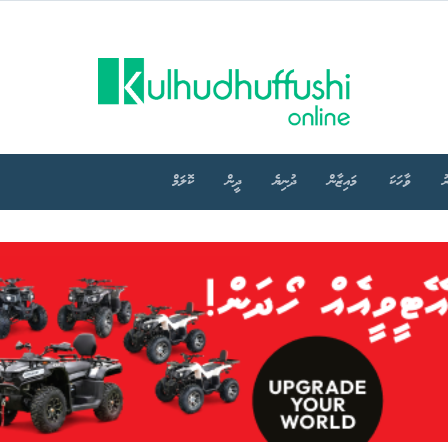
ު
ވާހަކަ
މައިޒާން
ދުނިޔެ
ދީން
ކޮލަމް