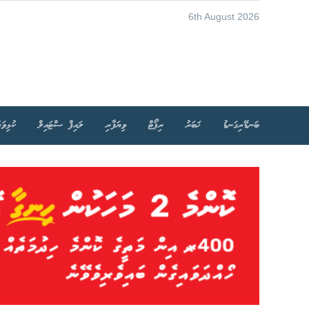
6th August 2026
ބަނޑޭރިގަނޑު
ޚަބަރު
ރިޕޯޓް
ވިޔަފާރި
ލައިފް ސްޓައިލް
ކުޅިވަރ