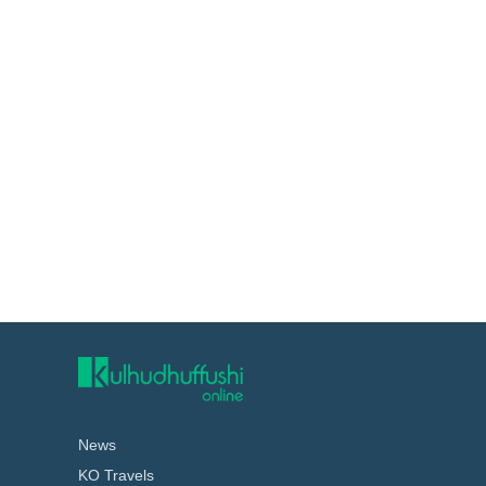
News
KO Travels