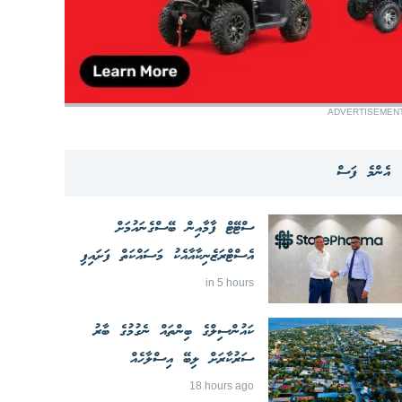
ADVERTISEMEN
އެންމެ ފަސް
ސްޓޭޓް ފާމާއިން ބޭސްގެނައުމަށް
އެސްޓްރަޒެނިކާއާއެކު މަސައްކަތް ފަށައިފި
in 5 hours
ކައުންސިލްގެ ބިންތައް ނެގުމުގެ ބާރު
ސަރުކާރަށް ލިބޭ އިސްލާހެއް
18 hours ago