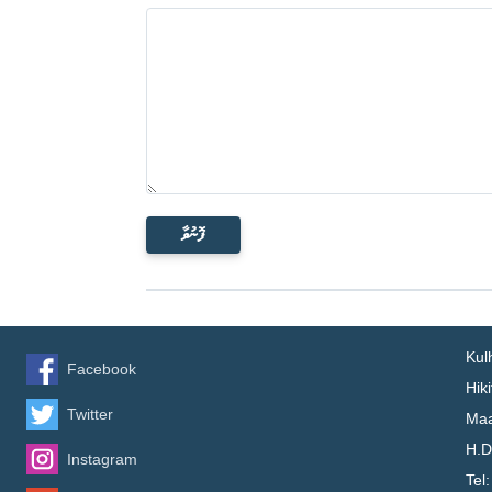
ފޮނުވާ
Kul
Facebook
Hik
Twitter
Maa
H.D
Instagram
Tel