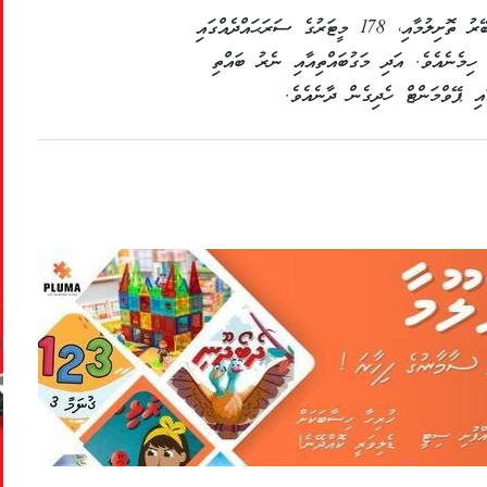
މީގެ އިތުރުން 284 މީޓަރުގެ ސަރަޙައްދެއްގައި ބޭރު ތޮށިލުމާއި، 178 މީޓަރުގެ ސަރަޙައްދެއްގައި
ިމެނެއެވެ. އަދި މަގުބައްތިއާއި ނެރު ބައްތި