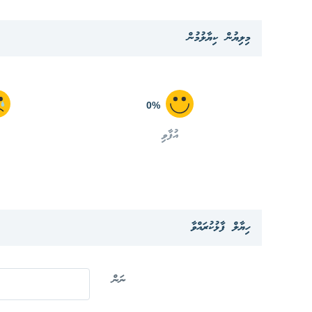
މިލިޔުން ކިޔާލުމުން
0%
އުފާވި
ހިޔާލް ފާޅުކުރައްވާ
ނަން