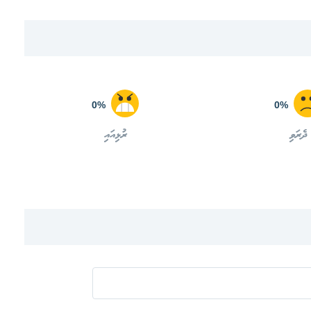
0%
0%
ދެރަވި
ރުޅިއައި