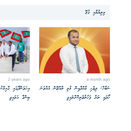
މިލިޔުމާއި ގުޅޭ
2 years ago
a month ago
ނަބާހް: ދިވެހި މާއްދާއިން މުޅި ރާއްޖޭން އެއްވަނަ
އިހަވަންދޫގައި ގާއިމްކ
ހޯދައި ރަށް ފަހުރުވެރިކޮށްލައިފި
ބިންގާ އަޅައިފި