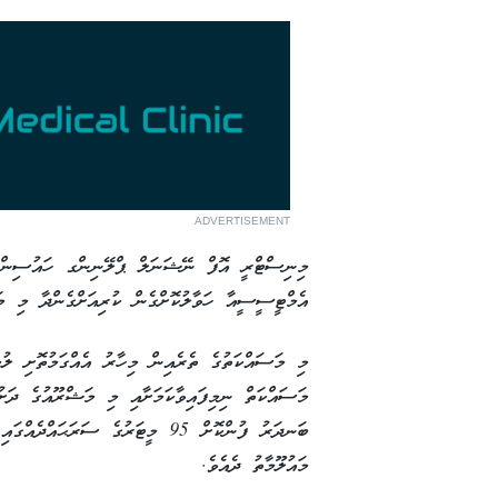
ADVERTISEMENT
މިނިސްޓްރީ އޮފް ނޭޝަނަލް ޕްލޭނިންގ ހައުސިންގ
އެމްޓީސީސީއާ ހަވާލުކޮށްގެން ކުރިއަށްގެންދާ މި މަޝްރޫޢުއަކީ 59.07 މިލިއަން ރު
މި މަސައްކަތުގެ ތެރެއިން މިހާރު އެއްގަމުތޮށި ލ
ބަނދަރު ފުންކޮށް 95 މީޓަރުގެ ސަރަ
މައުލޫމާތު ދެއެވެ.