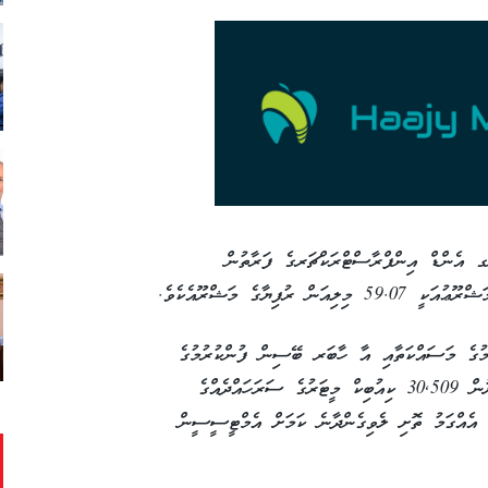
 އެންޑް އިންފްރާސްޓްރަކްޗަރގެ ފަރާތުން
ފިޔާގެ މަޝްރޫއެކެވެ.
ުމުގެ މަސައްކަތާއި އާ ހާބަރ ބޭސިން ފުންކުރުމުގެ
މަސައްކަތް ނިމިފައިވާކަމަށާއި މި މަޝްރޫއުގެ ދަށުން 30,509 ކިއުބިކް މީޓަރުގެ ސަރަހައްދެއްގެ
ޙައްދެއްގައި އެއްގަމު ތޮށި ލެވިގެންދާނެ ކަމަށް އެމްޓީސީސީން