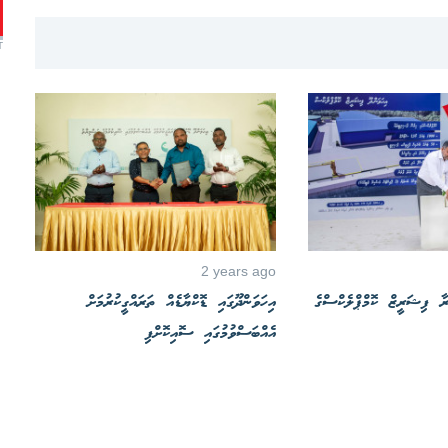
T
2 years ago
ުރާ ފިޝަރީޒް ކޮމްޕްލެކްސްގެ
އިހަވަންދޫގައި ޑޮކްޔާޑެއް ތަރައްގީކުރުމަށް
އެއްބަސްވުމުގައި ސޮއިކޮށްފި