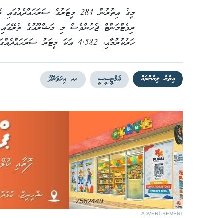
ރިވެޓްމަންޓް ޖެހުންވެސް މި މަޝްރޫއުގެ ތެރޭގައި ހ
ހަރުކުރުމާއި، 4,582 އަކަ މީޓަރު ސަރަޙައްދެއްގައި ޕޭވްމަންޓް ހެދިގެން ދާނެއެވެ.
އިތުރު ލިޔުންތައް
އެމްޓީސީސީ
ހއ އިހަވަންދޫ
ADVERTISEMENT