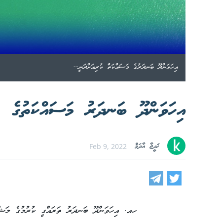
އިހަވަންދޫ ބަނދަރުގެ މަސައްކަތް ކުރިއަށްދަނީ--
އިހަވަންދޫ ބަނދަރު މަސައްކަތުގެ ބޮ
ޚަދީޖާ އާދަމް
Feb 9, 2022
ހއ. އިހަވަންދޫ ބަނދަރު ތަރައްގީ ކުރުމުގެ މަޝްރޫއުގެ މަސައްކަތުގެ 0