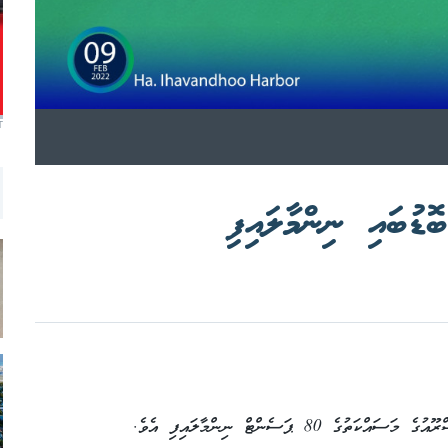
T
ޑުބައި ނިންމާލައިފި
8 ޕަސެންޓް ނިންމާލައިފި އެވެ.