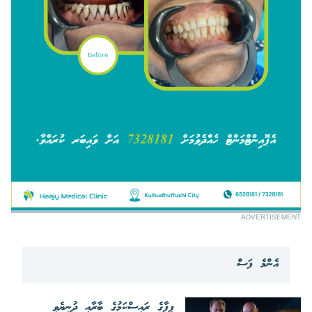
ADVERTISEMENT
އެންމެ ފަސް
ފީފާގެ ރައީސްކަމުގެ ބާރާއި ދުނިޔެވީ