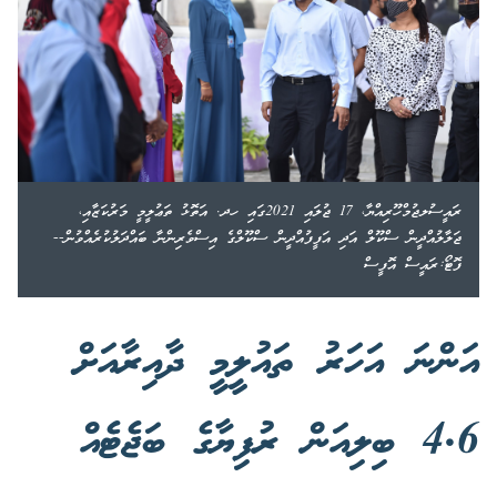
ރައީސުލޖުމްހޫރިއްޔާ، 17 ޖުލައި 2021ގައި ހދ. އަތޮޅު ތަޢުލީމީ މަރުކަޒާއި،
ޖަލާލުއްދީން ސްކޫލް އަދި އަފީފުއްދީން ސްކޫލްގެ އިސްވެރިންނާ ބައްދަލުކުރެއްވުން--
ފޮޓޯ:ރައީސް އޮފީސް
އަންނަ އަހަރު ތައުލީމީ ދާއިރާއަށް
4.6 ބިލިއަން ރުފިޔާގެ ބަޖެޓެއް