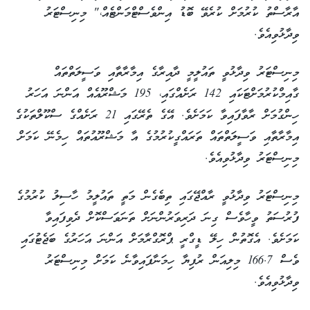
އާރާސްތު ކުރުމަށް ކުރެވޭ ބޮޑު އިންވެސްޓްމަންޓެއް،" މިނިސްޓަރު
ވިދާޅުވިއެވެ.
މިނިސްޓަރު ވިދާޅުވީ ތައުލީމީ ދާއިރާގެ އިމާރާތާއި ވަސީލަތްތައް
ގާއިމްކުރުމަށްޓަކައި 142 ރަށެއްގައި، 195 މަޝްރޫއެއް އަންނަ އަހަރު
ހިންގުމަށް ރާވާފައިވާ ކަމަށެވެ. އޭގެ ތެރޭގައި 21 ރަށެއްގެ ސްކޫލްތަކުގެ
އިމާރާތާއި ވަސީލަތްތައް ތަރައްގީކުރުމުގެ އާ މަޝްރޫއުތައް ހިމެނޭ ކަމަށް
މިނިސްޓަރު ވިދާޅުވިއެވެ.
މިނިސްޓަރު ވިދާޅުވީ ރާއްޖޭގައި ތިބެގެން މަތީ ތައުލީމު ހާސިލު ކުރުމުގެ
ފުރުސަތު ވީހާވެސް ގިނަ ދަރިވަރުންނަށް ތަނަވަސްކޮށް ދެވިފައިވާ
ކަމަށެވެ. އެގޮތުން ހިލޭ ޑީގްރީ ޕްރޮގްރާމަށް އަންނަ އަހަރުގެ ބަޖެޓުގައި
ވެސް 166.7 މިލިއަން ރުފިޔާ ހިމަނާފައިވާނެ ކަމަށް މިނިސްޓަރު
ވިދާޅުވިއެވެ.