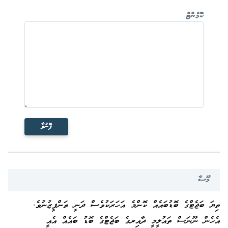
ކޮމެންޓް
ފޮނުވާ
މޫސާ
ތިޔަ ބަޖެޓްގެ ބޮޑުބައެއް ކޮންމެ އަހަރަކުވެސް ދަނީ ތަންފީޒުނުވެ.
އެހެން ނޫނަސް ތައުލީމީ ދާއިރގެ ބަޖެޓްގެ ބޮޑު ބައެއް އެއީ