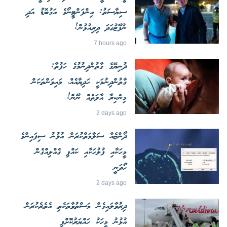
ސިޔާސަތު: އިންފަންޓީނޯގެ އަގުބޮޑު އަދި
ނުފޫޒުގަދަ ދިރިއުޅުން!
7 hours ago
ދުނިޔޭގެ ގާތުންދިނުމުގެ ހަފުތާ:
ގާތުންދިނުމަކީ ހަދިޔާއެއް، މައިވަންތަކަން
މިނެކިރާ އާލަތެއް ނޫން!
2 days ago
ދޯންޏެއް ސަލާމަތްކުރަން އުޅުނު ސިފައިންގެ
މީހަކާއި ފުލުހަކާއި ކައްޕި ގެއްލިއްގެން
ހޯދަނީ
2 days ago
ދިރުވާލައިގެން މަސްތުވާތަކެތި އެތެރެކުރަން
އުޅުނު މީހަކު ހައްޔަރުކޮށްފި