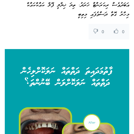
އަބަދުވެސް ރިކަރަންޓް ޚަރަދު. ތިޔަ ޚިޔާލީ ފޮލާ ކައްކާކައްކާ
މިހާރު ގޮތް ދަސްވެފައި މިތިބީ
0
0