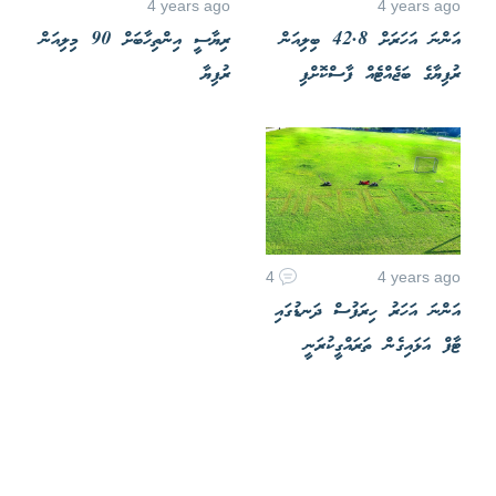
4 years ago
4 years ago
އަންނަ އަހަރަށް 42.8 ބިލިއަން
ރިޔާސީ އިންތިހާބަށް 90 މިލިއަން
ރުފިޔާގެ ބަޖެއްޓެއް ފާސްކޮށްފި
ރުފިޔާ
4
4 years ago
އަންނަ އަހަރު ހިރަފުސް ދަނޑުގައި
ޓާފް އަޅައިގެން ތަރައްގީކުރަނީ