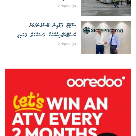
2 days ago
ސްޓޭޓް ފާމާއިން ބޭސްގެނައުމަށް
އެސްޓްރަޒެނިކާއާއެކު މަސައްކަތް ފަށައިފި
2 days ago