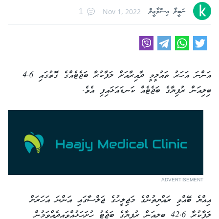
ނަބީލާ އިސްމާޢީލް
Nov 1, 2022
1
އަންނަ އަހަރު ތައުލީމީ ދާއިރާއަށް ލަފާކުރާ ބަޖެޓެއްގެ ގޮތުގައި 4.6
ބިލިއަން ރުފިޔާގެ ބަޖެޓެއް ކަނޑައަޅައިފި އެވެ.
ADVERTISEMENT
އިއްޔެ ބޭއްވި ރައްޔިތުންގެ މަޖިލީހުގެ ޖަލްސާގައި އަންނަ އަހަރަށް
ލަފާކުރާ 42.6 ބިލިއަން ރުފިޔާގެ ބަޖެޓު ހުށަހަޅުއްވައިދެއްވަމުން