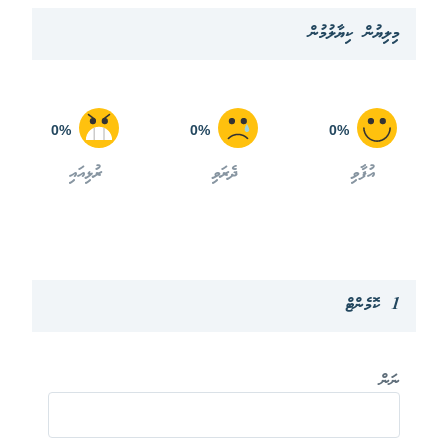
މިލިޔުން ކިޔާލުމުން
0%
0%
0%
އުފާވި
ދެރަވި
ރުޅިއައި
1 ކޮމެންޓް
ނަން