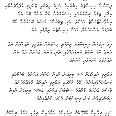
ފިނޭންސް މިނިސްޓަރު އިބްރާހީމް އަމީރު ވިދާޅުވީ ތޫނުފިލި އުފެއްދުންތެރި
އިލްމީ ޖީލެއް ބިނާކުރުމަކީ މިސަރުކާރުން ކުރާ އެންމެ ބޮޑު އެއް
އިންވެސްޓްމެންޓް ކަމަށެވެ. އަދި ޓީޗަރުންގެ މުސާރަ ބޮޑުކުރުން ހެޔޮ
ބަދަލެއް އަންނަމުންދާ ކަމަށް މިނިސްޓަރު ވިދާޅުވި އެވެ.
މީގެ އިތުރުން މިނިސްޓަރު ވިދާޅުވީ މިހާތަނަށް ތައުލީމީ ދާއިރާއަށް ދެވޭ
އެންމެ ބޮޑު ބަޖެޓް ކަނޑައަޅާފައި ވާނީ އަންނަ އަހަރަށް ލަފާ ކުރާ
ދައުލަތުގެ ބަޖެޓުގައި ކަމަށެވެ.
ތައުލީމީ ދާއިރާއަށް 4.6 ބިލިއަން ރުފިޔާ އަންނަ އަހަރުގެ ބަޖެޓުގައި
ކަނޑައަޅާފައިވެއެވެ. އޭގެ ތެރޭގައި ތައުލީމީ ދާއިރާގެ މުވައްޒަފުންގެ
މުސާރަ އެއްހަމަ ކުރުމުގެ ސަބަބުން އިތުރުވި 636.2 މިލިއަން ރުފިޔާ
ހިމަނާފައިވާނެ ކަން މިނިސްޓަރު ފާހަގަ ކުރެއްވިއެވެ.
"މިއީ ދިވެހީން އެދޭގޮތަށް، ދިވެހީންގެ އަތްމަތިން، ދިވެހި ޤައުމު ބިނާކޮށް