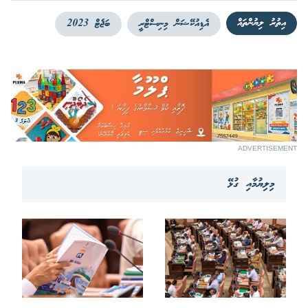
އިތުރު ލިޔުންތައް
އެޑިއުކޭޝަން މިނިސްޓްރީ
ބަޖެޓް 2023
ADVERTISEMENT
މިލިޔުމާއި ގުޅޭ