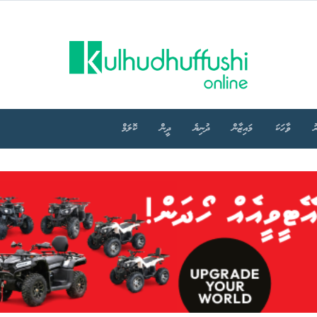
ު
ވާހަކަ
މައިޒާން
ދުނިޔެ
ދީން
ކޮލަމް