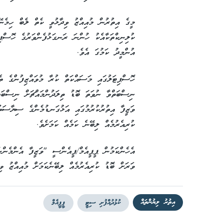
މީގެ އިތުރުން މުއިއްޒު ވިދާޅުވީ ކެތް ލެބް ހިމެނޭގ
ކުލިނިކްތަކާއެކު ހުންނަ ރަނގަޅުފެންވަރުގެ ހޮސްޕި
އުންމީދު ކަމުގަ އެވެ.
ހޮސްޕިޓަލުގައި މަސައްކަތް ކުރާ މުވައްޒިފުންގެ ތ
ނިސްބަތްވާ ނުވަތަ ބޮޑު ތިލަދުންމައްޗަށް ނިސްބަތް
ވަޒީފާ އިތުރުކުރުމުގައި އަޅުގަނޑުމެންގެ ސިޔާސަތ
ކުރިއެރުމެއް ލިބޭނެ ކަމެއް ކަމަށެވެ.
އެހެންކަމުން ޕީޕީއެމް/ޕީއެންސީ "ވަޒީފާ އެންމެންނ
ވަރަށް ބޮޑު ކުރިއެރުމެއް ލިބޭނެކަމަށް މުއިއްޒު ވި
އިތުރު ލިޔުންތައް
ކުޅުދުއްފުށި ސިޓީ
ޕީޕީއެމް