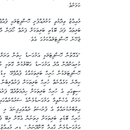
ކަމަށެވެ.
މުއިއްޒު ވިދާޅުވީ ކުޅުދުއްފުށީ ހޮސްޕިޓަލަކީ ފުއްޕ
ބަލިތައް ފަދަ ބޮޑެތި ބަލިތަކަށް ފަރުވާ ހޯދަން މާ
ޖެހޭނެ ހޮސްޕިޓަލެއްކަމުގަ އެވެ.
"އެގޮތުން ހޮސްޕިޓަލަކީ އަޅުގަނޑު ހިތުން ވަރަށް 
ކުރިއަށްދާން އާދެ އަޅުގަނޑު ގަބޫލުކުރާ ގޮތަކީ ކު
ހޮސްޕިޓަލަކުން ހުރިހާ ބަލިތަކެއްގެ ފުއްޕާމޭ، ކިޑ
ކިޔާނެ ކަމެއްނެތް ހުރިހާ ބަލިތަކަށް ފަރުވާލިބެން
ސިޓީގައި އެ ހުރިހާ ބަލިތަކަށް ހިދުމަތްދެވޭ ފަރު
ކަމަށް، އެހެންވީމާ އަޅުގަނޑުމެންގެ ސަރުކާރެއްގައ
އިތުބާރުކުރައްވާ އެ ފުރުސަތު ދެއްވައިފިނަމަ މި 
ހުރިހާ ބޮޑެތި ބަލިތަކަށް މިތަނުން އެކޮށް ލިބޭ ފ
އަޅުގަނޑުމެން ގާއިމް ކޮށްދޭނަން." ޑރ މުއިއްޒު 