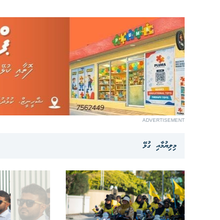
ADVERTISEMENT
މިލިޔުމާއި ގުޅޭ