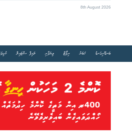
8th August 2026
ބަނޑޭރިގަނޑު
ޚަބަރު
ރިޕޯޓް
ވިޔަފާރި
ލައިފް ސްޓައިލް
ކުޅިވަރ