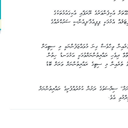
ޮތަށް އެކިފެންވަރުގެ ޔޫރަޕާއި އެކިގައުމުތަކުގެ
ޓަލެއް އެޅުމަކީ ޕީޕީއެމް/ފީއެންސީ ސަރުކާރެއްގެ
T
ެރެއިން ވީހާވެސް ގިނަ މުވައްޒަފުންނަކީ މި ސިޓީއަށް
ވާ ދިވެހި ރައްޔިތުންނަށްވުމަކީ އަޅުގަނޑު ހިތުން
ު ތެރެއިން މި ސިޓީގެ ރައްޔިތުންނަށް ވަރަށް ބޮޑު
ަށް" ސިޔާސަތުގެ ދަށުން ކުޅުދުއްފުށީގެ ރައްޔިތުންނަށް
ދާޅުވި އެވެ.