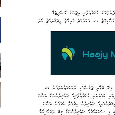
ެންވަރަށް ކުޅުދުއްފުށީ ރީޖަނަލް ހޮސްޕިޓަލް
ކެންޑިޑޭޓް ޑރ މުހައްމަދު މުއިއްޒު ވިދާޅުވެއްޖެ އެވެ.
ް މިރޭ ބޭއްވި ޖަލްސާގައި ވާހަކަދައްކަވަމުން ޑރ
ީއަކީ ހަމައެކަނި ކުޅުދުއްފުށީގެ ރައްޔިތުންނަށް އަންނަ
ލަދުންމަތީގެ ރައްޔިތުން ހިދުމަތް ހޯދަމުން އަންނަ
ި މި ސަރަހައްދުގެ ރައްޔިތުންނަށް ލިބޭ ތަރައްގީއެއް