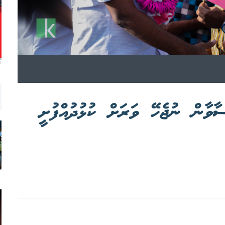
T
ާވާން ނުޖެހޭ ވަރަށް ކުޅުދުއްފުށީ