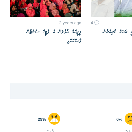
2 years ago
4
ީ ރަށަށް ކުރިއެރުން
ޕީޕީއެމް އުވާލަން އެ ޕާޓީގެ ސެނެޓުން
ފާސްކޮށްފި
29%
0%