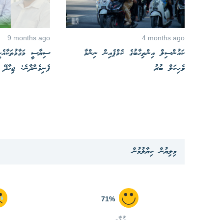
9 months ago
4 months ago
ކައުންސިލް އިންތިހާބުގެ ކެމްޕެއިން ނިންމާ
ސިޔާސީ މަގާމުތަކާއެކ
ވެހިކަލް ބުރު
ފެނިގެންދާނެ: ޖިހާދޭ
މިލިޔުން ކިޔާލުމުން
71%