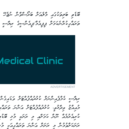
ބޮޑެތި ބަލިތަކުގައި މާލެއަށް ބަރޯސާވާން ނުޖެހޭ ފ
ތަރައްގީކުރާނެކަމަށް ޕީޕީއެމް/ޕީއެންސީގެ ރިޔާސީ 
ADVERTISEMENT
ރިޔާސީ ކެމްޕެއިންނަށް ކުޅުދުއްފުއްޓަށް ވަޑައިގެނ
މުއިއްޒު ވިދާޅުވީ، ކުޅުދުއްފުއްޓަށް އަންނަ ތަރައްގ
ކުރިއެރުމެއް ނޫން ކަމަށާއި މި ރަށަކީ މުޅި ބޮޑުތި
ރަށަކަށްވުމުން މި ރަށަށް އަންނަ ތަރައްގީއަކީ މުޅ