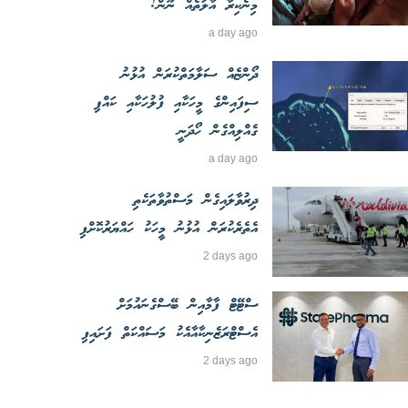
މިނެކިރާ އާލަތެއް ނޫން!
a day ago
ދޯންޏެއް ސަލާމަތްކުރަން އުޅުނު
ސިފައިންގެ މީހަކާއި ފުލުހަކާއި ކައްޕި
ގެއްލިއްގެން ހޯދަނީ
a day ago
ދިރުވާލައިގެން މަސްތުވާތަކެތި
އެތެރެކުރަން އުޅުނު މީހަކު ހައްޔަރުކޮށްފި
2 days ago
ސްޓޭޓް ފާމާއިން ބޭސްގެނައުމަށް
އެސްޓްރަޒެނިކާއާއެކު މަސައްކަތް ފަށައިފި
2 days ago