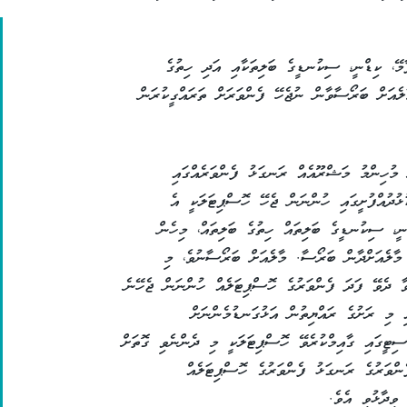
ާމޭ، ކިޑްނީ، ސިކުނޑީގެ ބަލިތަކާއި އަދި ހިތުގެ
ލެއަށް ބަރޯސާވާން ނުޖެހޭ ފެންވަރަށް ތަރައްގީކުރަން
މުހިންމު މަޝްރޫއެއް ރަނގަޅު ފެންވަރެއްގައި
ޅުދުއްފުށީގައި ހުންނަން ޖެހޭ ހޮސްޕިޓަލަކީ އެ
ުނީ، ސިކުނޑީގެ ބަލިތައް ހިތުގެ ބަލިތައް، މިހެން
 މާލެއަށްދާން ބަރޯސާ. މާލެއަށް ބަރޯސާނުވެ، މި
ވާ ދެވޭ ފަދަ ފެންވަރުގެ ހޮސްޕިޓަލެއް ހުންނަން ޖެހޭނެ
ި މި ރަށުގެ ރައްޔިތުން އަޅުގަނޑުމެންނަށް
ސިޓީގައި ގާއިމްކުރެވޭ ހޮސްޕިޓަލަކީ މި ދެންނެވި ގޮތަށް
ެންވަރުގެ ރަނގަޅު ފެންވަރުގެ ހޮސްޕިޓަލެއް
ވިދާޅުވި އެވެ.