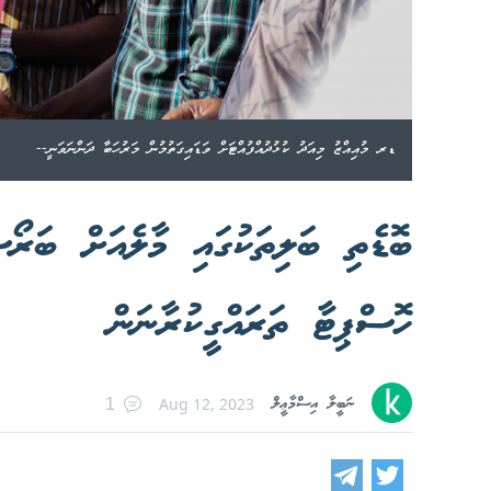
ޑރ މުއިއްޒު މިއަދު ކުޅުދުއްފުއްޓަށް ވަޑައިގަތުމުން މަރުހަބާ ދަންނަވަނީ--
ބޮޑެތި ބަލިތަކުގައި މާލެއަށް ބަރޯސ
ހޮސްޕިޓާ ތަރައްގީކުރާނަން
ނަބީލާ އިސްމާޢީލް
Aug 12, 2023
1