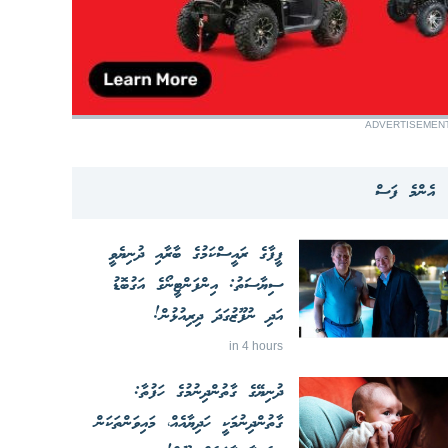
ADVERTISEMEN
އެންމެ ފަސް
ފީފާގެ ރައީސްކަމުގެ ބާރާއި ދުނިޔެވީ
ސިޔާސަތު: އިންފަންޓީނޯގެ އަގުބޮޑު
އަދި ނުފޫޒުގަދަ ދިރިއުޅުން!
in 4 hours
ދުނިޔޭގެ ގާތުންދިނުމުގެ ހަފުތާ:
ގާތުންދިނުމަކީ ހަދިޔާއެއް، މައިވަންތަކަން