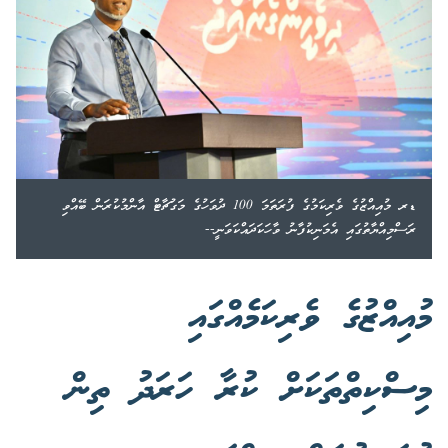
ޑރ މުއިއްޒުގެ ވެރިކަމުގެ ފުރަތަމަ 100 ދުވަހުގެ މަގުޗާޓް އާންމުކުރަން ބޭއްވި
ރަސްމިއްޔާތުގައި އެމަނިކުފާނު ވާހަކަދައްކަވަނީ--
މުއިއްޒުގެ ވެރިކަމެއްގައި
މިސްކިތްތަކަށް ކުރާ ހަރަދު ތިން