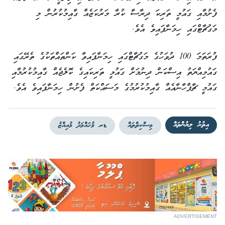
ފެށުމާއި ގައުމީ ތަރިކަ ދިރާސާ ކުރާ މަރުކަޒެއް ގާއިމުކުރުން މި
މަގުޗާޓްގައި ހިމަނާފައިވެ އެވެ.
ފުރަތަމަ 100 ދުވަހުގެ މަގުޗާޓްގައި ހިމަނާފައިވާ ކަންތައްތަކުގެ ތެރޭގައި
ގައުމިއްޔަތު އިސްކަން ދިނުމަށް ގައުމީ ތަރިކައިގެ ކޮލެޖެއް ގާއިމުކުރުމާއި
ގައުމީ ޗާޕްހާނާއެއް ގާއިމުކުރުމުގެ މަސައްކަތް ފެށުން ހިމަނާފައިވެ އެވެ.
އިތުރު ލިޔުންތައް
މިސްކިތްތައް
ޑރ މުހައްމަދު މުއިއްޒު
ADVERTISEMENT