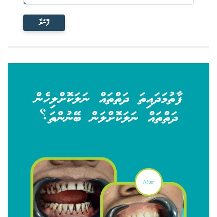
ފޮނުވާ