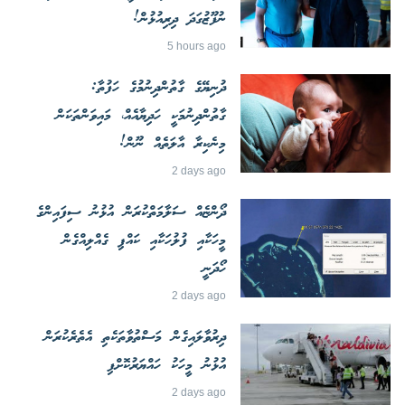
ނުފޫޒުގަދަ ދިރިއުޅުން!
5 hours ago
ދުނިޔޭގެ ގާތުންދިނުމުގެ ހަފުތާ:
ގާތުންދިނުމަކީ ހަދިޔާއެއް، މައިވަންތަކަން
މިނެކިރާ އާލަތެއް ނޫން!
2 days ago
ދޯންޏެއް ސަލާމަތްކުރަން އުޅުނު ސިފައިންގެ
މީހަކާއި ފުލުހަކާއި ކައްޕި ގެއްލިއްގެން
ހޯދަނީ
2 days ago
ދިރުވާލައިގެން މަސްތުވާތަކެތި އެތެރެކުރަން
އުޅުނު މީހަކު ހައްޔަރުކޮށްފި
2 days ago