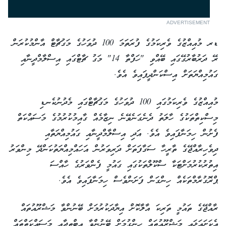
ADVERTISEMENT
ޑރ މުއިއްޒުގެ ވެރިކަމުގެ ފުރަތަމަ 100 ދުވަހުގެ މަގުޗާޓް އާންމުކުރަން
ރޭ ދަރުބާރުގޭގައި ބޭއްވި "ހަފްތާ 14" މަގު ޗާޓްގައި އިސްލާމްދީނާއި
ގައުމިއްޔަތަށް އިސްކަންދީފައިވެ އެވެ.
މުއިއްޒުގެ ވެރިކަމުގައި 100 ދުވަހުގެ މަގުޗާޓްގައި މެދުނުކެނޑި
މިސްކިތްތަކުގެ ހާލަތު ދެނެގަނެވޭނެ ނިޒާމެއް ގާއިމުކުރުމުގެ މަސައްކަތް
ފެށުން ހިމަނާފައިވެ އެވެ. އަދި އިސްލާމްދީނާއި ގައުމިއްޔަތާއި
ދިވެހިރާއްޖޭގެ ތާރީހާ ސަގާފަތަށް ދަރިވަރުން އަހައްމިއްޔަތުކަންދޭ މިންވަރު
އިތުރުކުރުމަށްޓަކާ ސްކޫލްތަކުގައި ގައުމީ ފެންވަރުގެ ހާއްސަ
ޕްރޮގުރާމްތަކެއް ހިންގަން ފަށަންވެސް ހިމަނާފައިވެ އެވެ.
ރާއްޖޭގެ ތައުމީ ތަރިކަ އާލާކޮށް އިޔާދަކުރުމަށް ބޭނުންވާ މަޝްރޫއުތައް
އެކަށައަޅައި މަޝްރޫއުތައް ހިންގުމަށް ބޭނުންވާ އިބްތިދާއީ މަސައްކަތްތައް