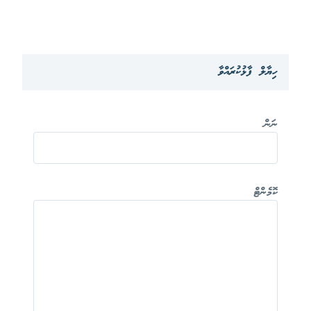
ހިޔާލް ފާޅުކުރައްވާ
ނަން
ކޮމެންޓް