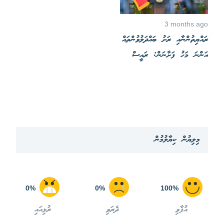
3 months ago
ރައްޔިތުންނާއި ރަށު ބައްދަލުވުންތައް
އަންނަ މަހު ފަށާނަން: ރައީސް
މިލިޔުން ކިޔާލުމުން
0%
0%
100%
އުފާވި
ދެރަވި
ރުޅިއައި