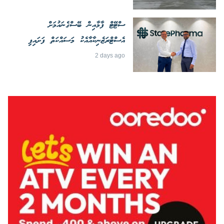
ސްޓޭޓް ފާމާއިން ބޭސްގެނައުމަށް
އެސްޓްރަޒެނިކާއާއެކު މަސައްކަތް ފަށައިފި
2 days ago