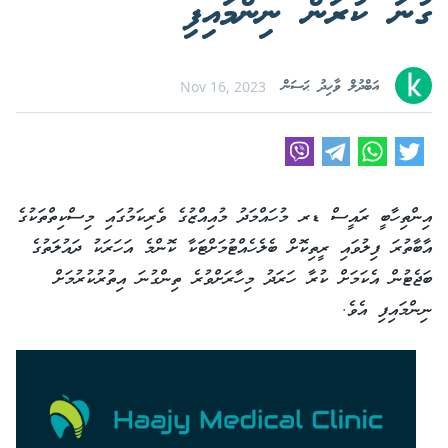
ގުނަ ކުރަން ނިންމައިފި
އަބްދުލް ވާހިދު ޙަސަން
Nov 16, 2023
އިންތިހާބީ ރައީސް ޑރ މުހައްމަދު މުއިއްޒުގެ ވެރިކަމުގައި މިސްކިތްތަކުގެ
އާބާތުރަ ފިލުވައި ރީތިކޮށް ބެލެހެއްޓުމަށްޓަކާ ކޮންމެ އަހަރަކު ދައުލަތުގެ
ބަޖެޓުން އެކަމަށް ކުރާ ހަރަދު މިހާރަށްވުރެ ތިންގުނަ އިތުރުކުރުމަށް
ނިންމައިފި އެވެ.