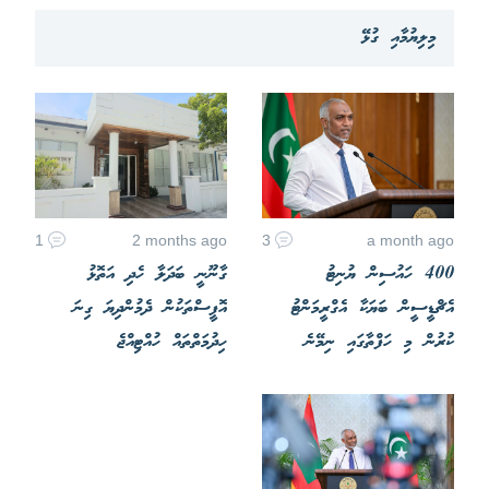
މިލިޔުމާއި ގުޅޭ
1
2 months ago
3
a month ago
400 ހައުސިން ޔުނިޓު
ގާނޫނީ ބަދަލާ ހެދި އަތޮޅު
އެޗްޑީސީން ބަޔަކާ އެގްރީމަންޓު
އޮފީސްތަކުން ދެމުންދިޔަ ގިނަ
ކުރުން މި ހަފްތާގައި ނިމޭނެ
ހިދުމަތްތައް ހުއްޓިއްޖެ