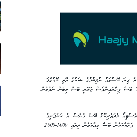
ުރާ ގިނަ ބޭސްތައް ނުލިބުމުގެ ޝަކުވާ އޮތީ ބޮޑުވެފަ
ޯގެ ބޭސް ފިހާރައިންވެސް ޒަރޫރީ ބޭސް ލިބެން ނެތުމުން
 އެސްޓީއޯ މެދުވެރިކޮށް ބޭސް ގެނެސް، އެ ކުންފުނީގެ
ރޭޓަށް އަގުތައް ތިރިކުރުމުގެ ކުރިން ބޭސް ވިއްކާ ފަރާތްތަކުން ބޭސް ވިއްކަމުން ދިޔައީ 1،000-2،000