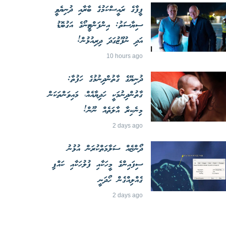
ފީފާގެ ރައީސްކަމުގެ ބާރާއި ދުނިޔެވީ
ސިޔާސަތު: އިންފަންޓީނޯގެ އަގުބޮޑު
އަދި ނުފޫޒުގަދަ ދިރިއުޅުން!
10 hours ago
ދުނިޔޭގެ ގާތުންދިނުމުގެ ހަފުތާ:
ގާތުންދިނުމަކީ ހަދިޔާއެއް، މައިވަންތަކަން
މިނެކިރާ އާލަތެއް ނޫން!
2 days ago
ދޯންޏެއް ސަލާމަތްކުރަން އުޅުނު
ސިފައިންގެ މީހަކާއި ފުލުހަކާއި ކައްޕި
ގެއްލިއްގެން ހޯދަނީ
2 days ago