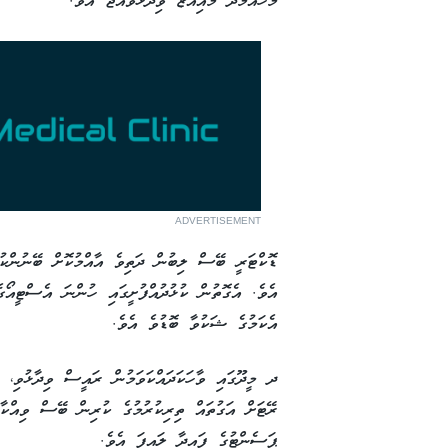
މުހައްމަދު މުއިއްޒު ވިދާޅުވެއްޖެ އެވެ.
ADVERTISEMENT
ޑޮކްޓަރީ ބޭސް ލިބުން ދަތިވެ އާއްމުކޮށް ބޭނުންކ
އެވެ. އެގޮތުން ކުޅުދުއްފުށީގައި ހުންނަ އެސްޓީއ
އެކަމުގެ ޝަކުވާ ބޮޑުވެ އެވެ.
ދ މީދޫގައި ވާހަކަދައްކަވަމުން ރައީސް ވިދާޅުވި،
ޕަސެންޓުގެ ފައިދާ ލައިފަ އެވެ.