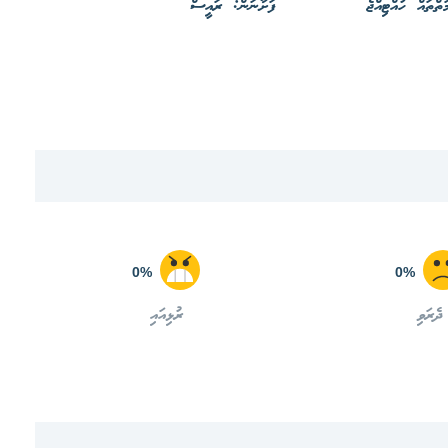
ތްތައް ހުއްޓިއްޖެ
ފަށާނަން: ރައީސް
0%
0%
ދެރަވި
ރުޅިއައި