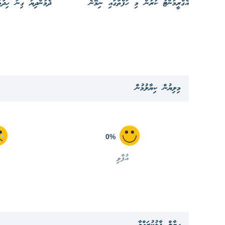
އެގްރީމަންޓު ކުރުން މި ހަފްތާގައި ނިމޭނެ
ދެމުންދިޔަ ގިނަ ހިދުމަ
މިލިޔުން ކިޔާލުމުން
0%
އުފާވި
ހިޔާލް ފާޅުކުރައްވާ