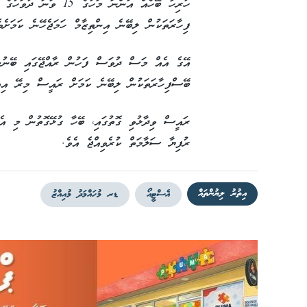
ހުރިހާ ބޭހެއް އަންނަ މަހ
ފިހާރަތަކުން ލިބޭނެ އިންތިޒާމް ހަމަޖެހޭނެ ކަމަށެވެ
އޭގެ އެއް މަސް ދުވަސް ފަހުން ރާއްޖޭގައި ބޭނުން
ބޭސްފިހާރަތަކުން ލިބޭނެ ކަމަށް ރައީސް މިރޭ އިއު
ރުފިޔާ ސަލާމަތް ކުރެވިއްޖެ އެވެ.
އިތުރު ލިޔުންތައް
އެސްޓީއޯ
ޑރ މުހައްމަދު މުއިއްޒު