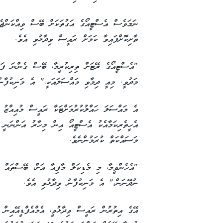
ނަމަވެސް އެސްޓީއޯގެ އަގުތަކަށް ބޭސް ވިއްކަންޖެ
ތާށިކޮށްފައިވާ ކަމަށް ރައީސް ވިދާޅުވި އެވެ.
"އެސްޓީއޯގެ ރޭޓަށް ތިރިކުރީމާ، ބޭސް ގެންނަ ފަރ
މަދުވީ. މިއީ ދިމާވި މައްސަލައަކީ،" އެ މަނިކުފާނު
އެ މައްސަލަ ހައްލުކުރުމަށްޓަކާ ރައީސް މުއިއްޒު 
އެހީތެރިކަމާއެކު އެސްޓީއޯ އިން މިހާރު އަންނަނީ ރ
މަސައްކަތް ކުރަމުންނެވެ.
"އެހެންވީމާ، މި މެޑިކަލް މާފިއާ އަށް، ބޭސްތައް 
ނުދޭނަން،" އެ މަނިކުފާނު ވިދާޅުވި އެވެ.
އޭގެ އިތުރުން ރައީސް ވިދާޅުވީ، އެމްއެފްޑީއޭއިން