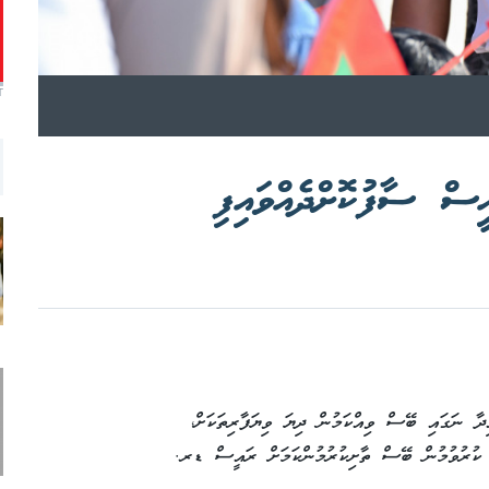
T
ް ސާފުކޮށްދެއްވައިފި
ާ ނަގައި ބޭސް ވިއްކަމުން ދިޔަ ވިޔަފާރިތަކަށް،
 ކުރުވުމުން ބޭސް ތާށިކުރުމުންކަމަށް ރައީސް ޑރ.