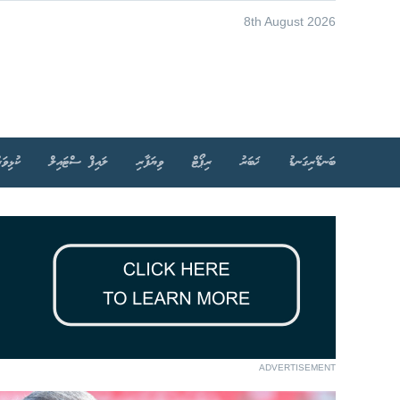
8th August 2026
ބަނޑޭރިގަނޑު
ޚަބަރު
ރިޕޯޓް
ވިޔަފާރި
ލައިފް ސްޓައިލް
ކުޅިވަރ
ADVERTISEMENT