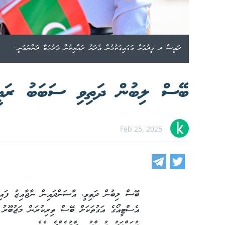
ރައީސް ދ މީދުއަށް ވަޑައިގަތުމުން އެރަށު ރައްޔިތުން މަރުހަބާ ދަންނަވަނީ--
ބޭސް ލިބުން ދަތިވި ސަބަބު ރައީސ
Feb 25, 2025
ބޭސް ލިބުން ދަތިވީ، އާސަންދައިން ނާޖާއިޒު ފައިދ
އެސްޓީއޯގެ އަގުތަކަށް ބޭސް ތިރިކުރަން މަޖުބޫރު