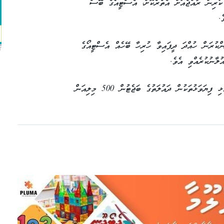
ުގެ 15 ވަނަ ދުވަހުގެ ކުރިން ރާއްޖެއަށް އެތެރެކޮށް، އެސްޓީއޯގެ ބޭސް
.
ކުރަން ހުއްދަ ދީފައިވާ ހުރިހާ ބޭހެއް އެސްޓީއޯގެ
T
ލާނުކުރެއްވި އެވެ.
ރައީސް ވިދާޅުވި ގޮތުގައި، ބޭހާ ގުޅޭގޮތުން މި އެޅި ފިޔަވަޅުތަކުން ދައުލަތުގެ ބަޖެޓުން 500 މިލިއަން