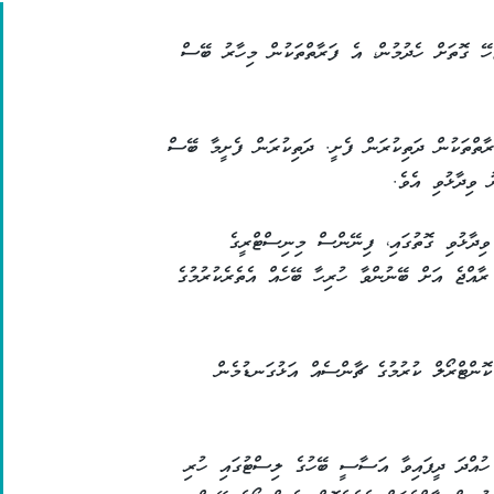
ހޭ ގޮތަށް ހެދުމުން، އެ ފަރާތްތަކުން މިހާރު ބޭސް
ާތްތަކުން ދަތިކުރަން ފެށީ. ދަތިކުރަން ފެށީމާ ބޭސް
 ވިދާޅުވި އެވެ.
ވިދާޅުވި ގޮތުގައި، ފިނޭންސް މިނިސްޓްރީގެ
ާއްޖެ އަށް ބޭނުންވާ ހުރިހާ ބޭހެއް އެތެރެކުރުމުގެ
ކޮންޓްރޯލް ކުރުމުގެ ޗާންސެއް އަޅުގަނޑުމެން
 ހުއްދަ ދީފައިވާ އަސާސީ ބޭހުގެ ލިސްޓުގައި ހުރި