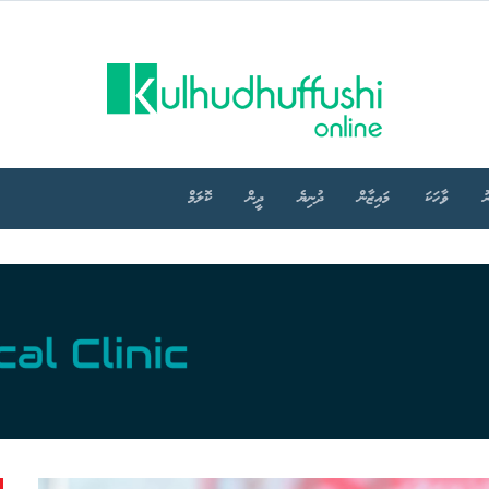
ު
ވާހަކަ
މައިޒާން
ދުނިޔެ
ދީން
ކޮލަމް