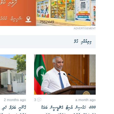
ADVERTISEMENT
މިލިޔުމާއި ގުޅޭ
2 months ago
3
a month ago
400 ހައުސިން ޔުނިޓު އެޗްޑީސީން ބަޔަކާ
ގާނޫނީ ބަދަލާ ހެދި އ