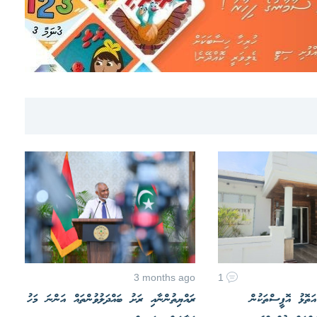
3 months ago
1
ަތޮޅު އޮފީސްތަކުން
ރައްޔިތުންނާއި ރަށު ބައްދަލުވުންތައް އަންނަ މަހު