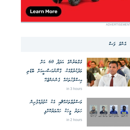
ADVERTISEMEN
އެންމެ ފަސް
މެމްބަރުންގެ އަދަދު 60 އަށް
މަދުކުރުމާއެކު، ގާނޫނުއަސާސީއަށް ބޮޑެތި
އިސްލާހުތަކެއް ގެންނަންޖެހޭ
in 3 hours
މަސްތުވާތަކެއްޗާއި އެކު ކުޅުދުއްފުށިން
ހަތަރު މީހަކު ހައްޔަރުކޮށްފި
in 2 hours